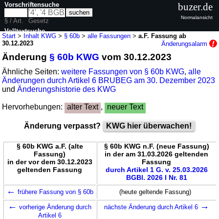
Vorschriftensuche
buzer.de
Normalansicht
§ / Art.
Gesetz
Volltextsuche
Start
>
Inhalt KWG
>
§ 60b
>
alle Fassungen
>
a.F. Fassung ab
30.12.2023
Änderungsalarm
nur in KWG
Änderung
§ 60b KWG
vom 30.12.2023
Ähnliche Seiten:
weitere Fassungen von § 60b KWG
,
alle
Änderungen durch Artikel 6 BRUBEG am 30. Dezember 2023
und
Änderungshistorie des KWG
Hervorhebungen:
alter Text
,
neuer Text
Änderung verpasst?
KWG hier überwachen!
§ 60b KWG a.F. (alte
§ 60b KWG n.F. (neue Fassung)
Fassung)
in der am 31.03.2026 geltenden
in der vor dem 30.12.2023
Fassung
geltenden Fassung
durch Artikel 1 G. v. 25.03.2026
BGBl. 2026 I Nr. 81
←
frühere Fassung von § 60b
(heute geltende Fassung)
←
→
vorherige Änderung durch
nächste Änderung durch Artikel 6
Artikel 6