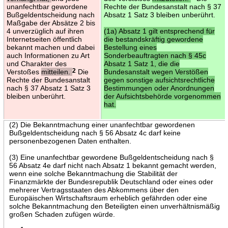
unanfechtbar gewordene
Rechte der Bundesanstalt nach § 37
Bußgeldentscheidung nach
Absatz 1 Satz 3 bleiben unberührt.
Maßgabe der Absätze 2 bis
4 unverzüglich auf ihren
(1a) Absatz 1 gilt entsprechend für
Internetseiten öffentlich
die bestandskräftig gewordene
bekannt machen und dabei
Bestellung eines
auch Informationen zu Art
Sonderbeauftragten nach § 45c
und Charakter des
Absatz 1 Satz 1, die die
Verstoßes
mitteilen.
2
Die
Bundesanstalt wegen Verstößen
Rechte der Bundesanstalt
gegen sonstige aufsichtsrechtliche
nach § 37 Absatz 1 Satz 3
Bestimmungen oder Anordnungen
bleiben unberührt.
der Aufsichtsbehörde vorgenommen
hat.
(2) Die Bekanntmachung einer unanfechtbar gewordenen
Bußgeldentscheidung nach § 56 Absatz 4c darf keine
personenbezogenen Daten enthalten.
(3) Eine unanfechtbar gewordene Bußgeldentscheidung nach §
56 Absatz 4e darf nicht nach Absatz 1 bekannt gemacht werden,
wenn eine solche Bekanntmachung die Stabilität der
Finanzmärkte der Bundesrepublik Deutschland oder eines oder
mehrerer Vertragsstaaten des Abkommens über den
Europäischen Wirtschaftsraum erheblich gefährden oder eine
solche Bekanntmachung den Beteiligten einen unverhältnismäßig
großen Schaden zufügen würde.