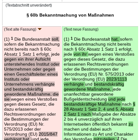
(Textabschnitt unverändert)
§ 60b Bekanntmachung von Maßnahmen
(Text alte Fassung)
(Text neue Fassung)
(1)
1
Die Bundesanstalt
soll,
(1)
1
Die Bundesanstalt
hat,
sofern
sofern die Bekanntmachung
die Bekanntmachung nicht bereits
nicht bereits nach § 60c
nach § 60c Absatz 1 Satz 1 erfolgt,
Absatz 1 Satz 1 erfolgt, jede
jede
von ihr
wegen eines Verstoßes
gegen ein ihrer Aufsicht
gegen dieses Gesetz, die dazu
unterstehendes Institut oder
erlassenen Rechtsverordnungen
Unternehmen oder gegen
oder die Bestimmungen der
einen Geschäftsleiter eines
Verordnung (EU) Nr. 575/2013 oder
Instituts oder
der Verordnung (EU)
2023/1113
Unternehmens verhängte
verhängte
und
bestandskräftig
und bestandskräftig
gewordene Maßnahme,
jede
gewordene Maßnahme, die
unanfechtbar gewordene
sie
wegen eines Verstoßes
Bußgeldentscheidung
und jede
gegen dieses Gesetz, die
bestandskräftige Maßnahme
nach
§
dazu erlassenen
28 Absatz 1 Satz 2, 4 und 5, Absatz
Rechtsverordnungen oder
2 Satz 1 nach
Maßgabe der Absätze
die Bestimmungen der
2 bis 4 unverzüglich auf ihren
Verordnung (EU) Nr.
Internetseiten öffentlich bekannt
zu
575/2013 oder der
machen und dabei auch
Verordnung (EU)
2015/847
Informationen zu Art und Charakter
verhängt hat,
und jede
des Verstoßes
mitzuteilen.
2
Die