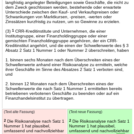
langfristig angelegter Beteiligungen sowie Geschäfte, die nicht zu
dem Zweck geschlossen werden, bestehende oder erwartete
Unterschiede zwischen den Kauf- und Verkaufspreisen oder
Schwankungen von Marktkursen, -preisen, -werten oder
Zinssätzen kurzfristig zu nutzen, um so Gewinne zu erzielen.
(3)
1
CRR-Kreditinstitute und Unternehmen, die einer
Institutsgruppe, einer Finanzholdinggruppe oder einer
gemischten Finanzholdinggruppe angehören, der ein CRR-
Kreditinstitut angehört, und die einen der Schwellenwerte des § 3
Absatz 2 Satz 1 Nummer 1 oder Nummer 2 überschreiten, haben
1. binnen sechs Monaten nach dem Überschreiten eines der
Schwellenwerte anhand einer Risikoanalyse zu ermitteln, welche
ihrer Geschäfte im Sinne des Absatzes 2 Satz 1 verboten sind,
und
2. binnen 12 Monaten nach dem Überschreiten eines der
Schwellenwerte die nach Satz 1 Nummer 1 ermittelten bereits
betriebenen verbotenen Geschäfte zu beenden oder auf ein
Finanzhandelsinstitut zu übertragen.
(Text alte Fassung)
(Text neue Fassung)
2
Die Risikoanalyse nach Satz 1
2
Die Risikoanalyse nach Satz 1
Nummer 1 hat plausibel,
Nummer 1 hat plausibel,
umfassend und nachvollziehbar
umfassend und nachvollziehbar