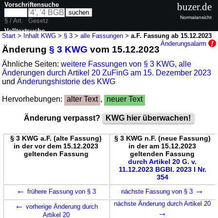
Vorschriftensuche
buzer.de
Normalansicht
§ / Art.
Gesetz
Volltextsuche
Start
>
Inhalt KWG
>
§ 3
>
alle Fassungen
>
a.F. Fassung ab 15.12.2023
Änderungsalarm
Änderung
§ 3 KWG
vom 15.12.2023
nur in KWG
Ähnliche Seiten:
weitere Fassungen von § 3 KWG
,
alle
Änderungen durch Artikel 20 ZuFinG am 15. Dezember 2023
und
Änderungshistorie des KWG
Hervorhebungen:
alter Text
,
neuer Text
Änderung verpasst?
KWG hier überwachen!
§ 3 KWG a.F. (alte Fassung)
§ 3 KWG n.F. (neue Fassung)
in der vor dem 15.12.2023
in der am 15.12.2023
geltenden Fassung
geltenden Fassung
durch Artikel 20 G. v.
11.12.2023 BGBl. 2023 I Nr.
354
←
→
frühere Fassung von § 3
nächste Fassung von § 3
←
nächste Änderung durch Artikel 20
vorherige Änderung durch
→
Artikel 20