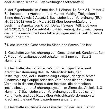
oder ausländischen AIF-Verwaltungsgesellschaften;
3. der Eigenhandel im Sinne des § 1 Absatz 1a Satz 2 Nummer 4
Buchstabe d mit Ausnahme der Market-Making-Tätigkeiten im
Sinne des Artikels 2 Absatz 1 Buchstabe k der Verordnung (EU)
Nr. 236/2012 vom 14. März 2012 über Leerverkäufe und
bestimmte Aspekte von Credit Default Swaps (ABl. L 86 vom
24.3.2012, S. 1) (Market-Making-Tätigkeiten); die Ermächtigung
der Bundesanstalt zu Einzelfallregelungen nach Absatz 4 Satz 1
bleibt unberührt.
3
Nicht unter die Geschäfte im Sinne des Satzes 2 fallen:
1. Geschäfte zur Absicherung von Geschäften mit Kunden außer
AIF oder Verwaltungsgesellschaften im Sinne von Satz 2
Nummer 2;
2. Geschäfte, die der Zins-, Währungs-, Liquiditäts-, und
Kreditrisikosteuerung des CRR-Kreditinstituts, der
Institutsgruppe, der Finanzholding-Gruppe, der gemischten
Finanzholding-Gruppe oder des Verbundes dienen; einen
Verbund in diesem Sinne bilden Institute, die demselben
institutsbezogenen Sicherungssystem im Sinne des Artikels 113
Nummer 7 Buchstabe c der Verordnung des Europäischen
Parlaments und des Rates über Aufsichtsanforderungen an
Kreditinstitute und Wertpapierfirmen angehören;
3. Geschäfte im Dienste des Erwerbs und der Veräußerung