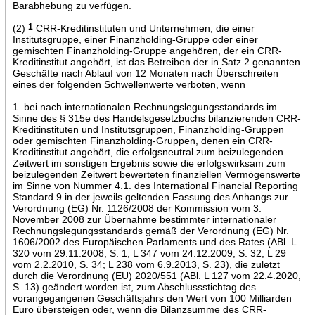
Barabhebung zu verfügen.
(2)
1
CRR-Kreditinstituten und Unternehmen, die einer
Institutsgruppe, einer Finanzholding-Gruppe oder einer
gemischten Finanzholding-Gruppe angehören, der ein CRR-
Kreditinstitut angehört, ist das Betreiben der in Satz 2 genannten
Geschäfte nach Ablauf von 12 Monaten nach Überschreiten
eines der folgenden Schwellenwerte verboten, wenn
1. bei nach internationalen Rechnungslegungsstandards im
Sinne des § 315e des Handelsgesetzbuchs bilanzierenden CRR-
Kreditinstituten und Institutsgruppen, Finanzholding-Gruppen
oder gemischten Finanzholding-Gruppen, denen ein CRR-
Kreditinstitut angehört, die erfolgsneutral zum beizulegenden
Zeitwert im sonstigen Ergebnis sowie die erfolgswirksam zum
beizulegenden Zeitwert bewerteten finanziellen Vermögenswerte
im Sinne von Nummer 4.1. des International Financial Reporting
Standard 9 in der jeweils geltenden Fassung des Anhangs zur
Verordnung (EG) Nr. 1126/2008 der Kommission vom 3.
November 2008 zur Übernahme bestimmter internationaler
Rechnungslegungsstandards gemäß der Verordnung (EG) Nr.
1606/2002 des Europäischen Parlaments und des Rates (ABl. L
320 vom 29.11.2008, S. 1; L 347 vom 24.12.2009, S. 32; L 29
vom 2.2.2010, S. 34; L 238 vom 6.9.2013, S. 23), die zuletzt
durch die Verordnung (EU) 2020/551 (ABl. L 127 vom 22.4.2020,
S. 13) geändert worden ist, zum Abschlussstichtag des
vorangegangenen Geschäftsjahrs den Wert von 100 Milliarden
Euro übersteigen oder, wenn die Bilanzsumme des CRR-