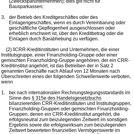
(Zwecksparunternehmen); dies gilt nicht für
Bausparkassen;
3.
der Betrieb des Kreditgeschäftes oder des
Einlagengeschäftes, wenn es durch Vereinbarung oder
geschäftliche Gepflogenheit ausgeschlossen oder
erheblich erschwert ist, über den Kreditbetrag oder die
Einlagen durch Barabhebung zu verfügen.
(2)
1
CRR-Kreditinstituten und Unternehmen, die einer
Institutsgruppe, einer Finanzholding-Gruppe oder einer
gemischten Finanzholding-Gruppe angehören, der ein CRR-
Kreditinstitut angehört, ist das Betreiben der in Satz 2
genannten Geschäfte nach Ablauf von 12 Monaten nach
Überschreiten eines der folgenden Schwellenwerte verboten,
wenn
1.
bei nach internationalen Rechnungslegungsstandards im
Sinne des
§ 315e des Handelsgesetzbuchs
bilanzierenden CRR-Kreditinstituten und Institutsgruppen,
Finanzholding-Gruppen oder gemischten Finanzholding-
Gruppen, denen ein CRR-Kreditinstitut angehört, die
erfolgsneutral zum beizulegenden Zeitwert im sonstigen
Ergebnis sowie die erfolgswirksam zum beizulegenden
Zeitwert bewerteten finanziellen Vermögenswerte im