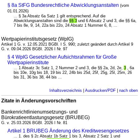
§ 8a StFG Bundesrechtliche Abwicklungsanstalten
(vom
01.01.2026)
... § 3a Absatz 6a Satz 1 gilt entsprechend. Auf die
Abwicklungsanstalten sind die
§§ 3
und 6 Absatz 2 und 3, die §§ 6a,
7 bis 8e, 9, 14, 22a bis 22o, 24 Absatz 1 Nummer 6, 8, ...
Wertpapierinstitutsgesetz (WpIG)
Artikel 1 G. v. 12.05.2021 BGBl. I S. 990; zuletzt geändert durch Artikel 9
G. v. 09.04.2026 BGBl. 2026 I Nr. 97
§ 4 WpIG Gesetzlicher Aufsichtsrahmen für Große
Wertpapierinstitute
... 1 Absatz 3c Satz 1, 2 Nummer 2 und 3, die §§ 2a, 2d, 2e,
3
, 6a
bis 10e, 10g bis 18, 19 bis 22, 24b bis 25d, 25f, 25g, 25l, 25m, 26
bis 31, 36 bis 38, 44 bis ...
Inhaltsverzeichnis
|
Ausdrucken/PDF
|
nach oben
Zitate in Änderungsvorschriften
Bankenrichtlinienumsetzungs- und
Bürokratieentlastungsgesetz (BRUBEG)
G. v. 25.03.2026 BGBl. 2026 I Nr. 81
Artikel 1 BRUBEG Änderung des Kreditwesengesetzes
... 1. des § 2c Absatz 1b Satz 1 bis 3, Absatz 2 Satz 1 und