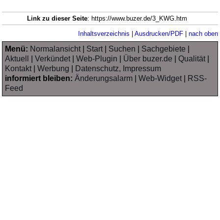
Link zu dieser Seite
: https://www.buzer.de/3_KWG.htm
Inhaltsverzeichnis
|
Ausdrucken/PDF
|
nach oben
Menü:
Normalansicht
|
Start
|
Suchen
|
Sachgebiete
|
Aktuell
|
Verkündet
|
Web-Plugin
|
Über buzer.de
|
Qualität
|
Kontakt
|
Werbung
|
Datenschutz, Impressum
informiert bleiben:
Änderungsalarm
|
Web-Widget
|
RSS-
Feed