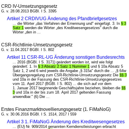
CRD IV-Umsetzungsgesetz
G. v. 28.08.2013 BGBl. I S. 3395
Artikel 2 CRDIVUG Änderung des Pfandbriefgesetzes
... die Wörter „das Verfahren der Ernennung und" eingefügt. 3. In
§ 3
Satz 1
werden die Wörter „des Kreditwesengesetzes" durch die
Wörter „den in ...
CSR-Richtlinie-Umsetzungsgesetz
G. v. 11.04.2017 BGBl. I S. 802
Artikel 11 CSR-RL-UG Änderung sonstigen Bundesrechts
... 2016 (BGBl. I S. 3171) geändert worden ist, wird wie folgt
geändert: 1. In
§ 3 Absatz 2 Satz 1 Nummer 1
und § 10a Absatz 5
Satz 1, 2 und 6 wird jeweils die Angabe „§ 315a" durch die ... „§ 64w
Übergangsregelung zum CSR-Richtlinie-Umsetzungsgesetz Die
§§ 3
und 10a in der Fassung des CSR-Richtlinie-Umsetzungsgesetzes
vom 11. April 2017 (BGBl. I S. 802) ... die sich auf vor dem
1. Januar 2017 beginnende Geschäftsjahre beziehen, bleiben die
§§
3
und 10a in der bis zum 18. April 2017 geltenden Fassung
anwendbar." (6) Die ...
Erstes Finanzmarktnovellierungsgesetz (1. FiMaNoG)
G. v. 30.06.2016 BGBl. I S. 1514, 2017 I 559
Artikel 3 1. FiMaNoG Änderung des Kreditwesengesetzes
... (EU) Nr. 909/2014 genannten Kerndienstleistungen erbracht