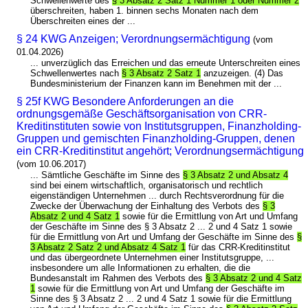
Schwellenwerte des
§ 3 Absatz 2 Satz 1 Nummer 1 oder Nummer 2
überschreiten, haben 1. binnen sechs Monaten nach dem
Überschreiten eines der ...
§ 24 KWG Anzeigen; Verordnungsermächtigung
(vom
01.04.2026)
... unverzüglich das Erreichen und das erneute Unterschreiten eines
Schwellenwertes nach
§ 3 Absatz 2 Satz 1
anzuzeigen. (4) Das
Bundesministerium der Finanzen kann im Benehmen mit der ...
§ 25f KWG Besondere Anforderungen an die
ordnungsgemäße Geschäftsorganisation von CRR-
Kreditinstituten sowie von Institutsgruppen, Finanzholding-
Gruppen und gemischten Finanzholding-Gruppen, denen
ein CRR-Kreditinstitut angehört; Verordnungsermächtigung
(vom 10.06.2017)
... Sämtliche Geschäfte im Sinne des
§ 3 Absatz 2 und Absatz 4
sind bei einem wirtschaftlich, organisatorisch und rechtlich
eigenständigen Unternehmen ... durch Rechtsverordnung für die
Zwecke der Überwachung der Einhaltung des Verbots des
§ 3
Absatz 2 und 4 Satz 1
sowie für die Ermittlung von Art und Umfang
der Geschäfte im Sinne des § 3 Absatz 2 ... 2 und 4 Satz 1 sowie
für die Ermittlung von Art und Umfang der Geschäfte im Sinne des
§
3 Absatz 2 Satz 2 und Absatz 4 Satz 1
für das CRR-Kreditinstitut
und das übergeordnete Unternehmen einer Institutsgruppe, ...
insbesondere um alle Informationen zu erhalten, die die
Bundesanstalt im Rahmen des Verbots des
§ 3 Absatz 2 und 4 Satz
1
sowie für die Ermittlung von Art und Umfang der Geschäfte im
Sinne des § 3 Absatz 2 ... 2 und 4 Satz 1 sowie für die Ermittlung