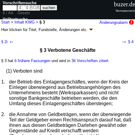
Vorschriftensuche
buzer.d
Normalansich
§ / Art.
Gesetz
Volltextsuche
Start
>
Inhalt KWG
>
§ 3
Änderungsalarm
Hier klicken für
Titel, Fundstelle, Änderungen
etc.
nur in KWG
§ 3 - Kreditwesengesetz (KWG)
←
→
§ 2i
§ 4
neugefasst durch B. v. 09.09.1998
BGBl. I S. 2776
; zuletzt geändert durch
§ 3 Verbotene Geschäfte
Artikel 9
G. v. 12.05.2026
BGBl. 2026 I Nr. 139
Geltung ab 01.07.1985; FNA: 7610-1
Aufsichtsrechtliche Vorschriften
§ 3 hat
6 frühere Fassungen
und wird in
36 Vorschriften zitiert
139 weitere Fassungen
|
wird in 1722 Vorschriften zitiert
Erster Abschnitt Allgemeine Vorschriften
(1) Verboten sind
1. Kreditinstitute, Finanzdienstleistungsinstitute,
Finanzholding-Gesellschaften, gemischte
1.
der Betrieb des Einlagengeschäftes, wenn der Kreis der
Finanzholding-Gesellschaften und gemischte
Einleger überwiegend aus Betriebsangehörigen des
Holdinggesellschaften sowie Finanzunternehmen
Unternehmens besteht (Werksparkassen) und nicht
sonstige Bankgeschäfte betrieben werden, die den
Umfang dieses Einlagengeschäftes übersteigen;
2.
die Annahme von Geldbeträgen, wenn der überwiegende
Teil der Geldgeber einen Rechtsanspruch darauf hat, daß
ihnen aus diesen Geldbeträgen Darlehen gewährt oder
Gegenstände auf Kredit verschafft werden