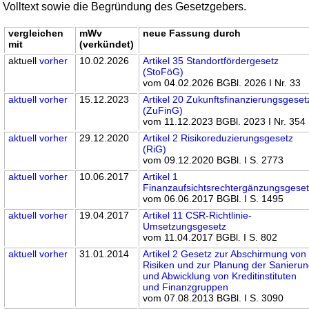
Volltext sowie die Begründung des Gesetzgebers.
vergleichen
mWv
neue Fassung durch
mit
(verkündet)
aktuell
vorher
10.02.2026
Artikel 35 Standortfördergesetz
(StoFöG)
vom 04.02.2026 BGBl. 2026 I Nr. 33
aktuell
vorher
15.12.2023
Artikel 20 Zukunftsfinanzierungsgeset
(ZuFinG)
vom 11.12.2023 BGBl. 2023 I Nr. 354
aktuell
vorher
29.12.2020
Artikel 2 Risikoreduzierungsgesetz
(RiG)
vom 09.12.2020 BGBl. I S. 2773
aktuell
vorher
10.06.2017
Artikel 1
Finanzaufsichtsrechtergänzungsgese
vom 06.06.2017 BGBl. I S. 1495
aktuell
vorher
19.04.2017
Artikel 11 CSR-Richtlinie-
Umsetzungsgesetz
vom 11.04.2017 BGBl. I S. 802
aktuell
vorher
31.01.2014
Artikel 2 Gesetz zur Abschirmung von
Risiken und zur Planung der Sanieru
und Abwicklung von Kreditinstituten
und Finanzgruppen
vom 07.08.2013 BGBl. I S. 3090