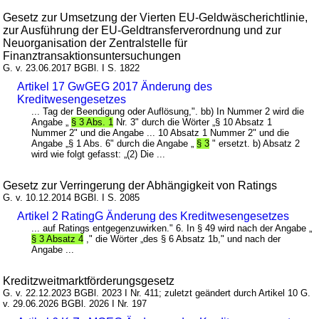
Gesetz zur Umsetzung der Vierten EU-Geldwäscherichtlinie,
zur Ausführung der EU-Geldtransferverordnung und zur
Neuorganisation der Zentralstelle für
Finanztransaktionsuntersuchungen
G. v. 23.06.2017 BGBl. I S. 1822
Artikel 17 GwGEG 2017 Änderung des
Kreditwesengesetzes
... Tag der Beendigung oder Auflösung,". bb) In Nummer 2 wird die
Angabe „
§ 3 Abs. 1
Nr. 3" durch die Wörter „§ 10 Absatz 1
Nummer 2" und die Angabe ... 10 Absatz 1 Nummer 2" und die
Angabe „§ 1 Abs. 6" durch die Angabe „
§ 3
" ersetzt. b) Absatz 2
wird wie folgt gefasst: „(2) Die ...
Gesetz zur Verringerung der Abhängigkeit von Ratings
G. v. 10.12.2014 BGBl. I S. 2085
Artikel 2 RatingG Änderung des Kreditwesengesetzes
... auf Ratings entgegenzuwirken." 6. In § 49 wird nach der Angabe „
§ 3 Absatz 4
," die Wörter „des § 6 Absatz 1b," und nach der
Angabe ...
Kreditzweitmarktförderungsgesetz
G. v. 22.12.2023 BGBl. 2023 I Nr. 411; zuletzt geändert durch Artikel 10 G.
v. 29.06.2026 BGBl. 2026 I Nr. 197