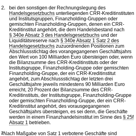
2.
bei den sonstigen der Rechnungslegung des
Handelsgesetzbuchs
unterliegenden CRR-Kreditinstituten
und Institutsgruppen, Finanzholding-Gruppen oder
gemischten Finanzholding-Gruppen, denen ein CRR-
Kreditinstitut angehört, die dem Handelsbestand nach
§ 340e Absatz 3 des Handelsgesetzbuchs
und der
Liquiditätsreserve nach
§ 340e Absatz 1 Satz 2 des
Handelsgesetzbuchs
zuzuordnenden Positionen zum
Abschlussstichtag des vorangegangenen Geschäftsjahrs
den Wert von 100 Milliarden Euro übersteigen oder, wenn
die Bilanzsumme des CRR-Kreditinstituts oder der
Institutsgruppe, Finanzholding-Gruppe oder gemischten
Finanzholding-Gruppe, der ein CRR-Kreditinstitut
angehört, zum Abschlussstichtag der letzten drei
Geschäftsjahre jeweils mindestens 90 Milliarden Euro
erreicht, 20 Prozent der Bilanzsumme des CRR-
Kreditinstituts, der Institutsgruppe, Finanzholding-Gruppe
oder gemischten Finanzholding-Gruppe, der ein CRR-
Kreditinstitut angehört, des vorausgegangenen
Geschäftsjahrs übersteigen, es sei denn, die Geschäfte
werden in einem Finanzhandelsinstitut im Sinne des
§ 25f
Absatz 1
betrieben.
2
Nach Maßgabe von Satz 1 verbotene Geschäfte sind