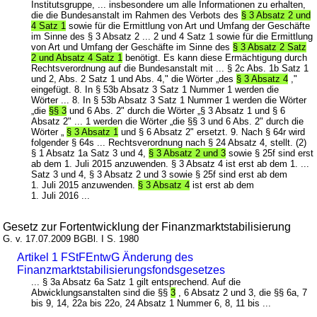
Institutsgruppe, ... insbesondere um alle Informationen zu erhalten,
die die Bundesanstalt im Rahmen des Verbots des
§ 3 Absatz 2 und
4 Satz 1
sowie für die Ermittlung von Art und Umfang der Geschäfte
im Sinne des § 3 Absatz 2 ... 2 und 4 Satz 1 sowie für die Ermittlung
von Art und Umfang der Geschäfte im Sinne des
§ 3 Absatz 2 Satz
2 und Absatz 4 Satz 1
benötigt. Es kann diese Ermächtigung durch
Rechtsverordnung auf die Bundesanstalt mit ... § 2c Abs. 1b Satz 1
und 2, Abs. 2 Satz 1 und Abs. 4," die Wörter „des
§ 3 Absatz 4
,"
eingefügt. 8. In § 53b Absatz 3 Satz 1 Nummer 1 werden die
Wörter ... 8. In § 53b Absatz 3 Satz 1 Nummer 1 werden die Wörter
„die
§§ 3
und 6 Abs. 2" durch die Wörter „§ 3 Absatz 1 und § 6
Absatz 2" ... 1 werden die Wörter „die §§ 3 und 6 Abs. 2" durch die
Wörter „
§ 3 Absatz 1
und § 6 Absatz 2" ersetzt. 9. Nach § 64r wird
folgender § 64s ... Rechtsverordnung nach § 24 Absatz 4, stellt. (2)
§ 1 Absatz 1a Satz 3 und 4,
§ 3 Absatz 2 und 3
sowie § 25f sind erst
ab dem 1. Juli 2015 anzuwenden. § 3 Absatz 4 ist erst ab dem 1. ...
Satz 3 und 4, § 3 Absatz 2 und 3 sowie § 25f sind erst ab dem
1. Juli 2015 anzuwenden.
§ 3 Absatz 4
ist erst ab dem
1. Juli 2016 ...
Gesetz zur Fortentwicklung der Finanzmarktstabilisierung
G. v. 17.07.2009 BGBl. I S. 1980
Artikel 1 FStFEntwG Änderung des
Finanzmarktstabilisierungsfondsgesetzes
... § 3a Absatz 6a Satz 1 gilt entsprechend. Auf die
Abwicklungsanstalten sind die §§
3
, 6 Absatz 2 und 3, die §§ 6a, 7
bis 9, 14, 22a bis 22o, 24 Absatz 1 Nummer 6, 8, 11 bis ...