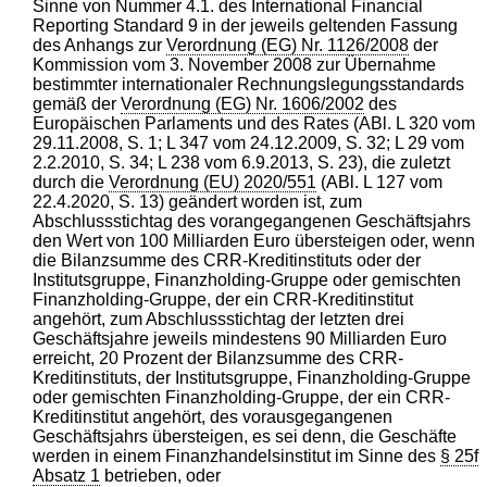
Sinne von Nummer 4.1. des International Financial
Reporting Standard 9 in der jeweils geltenden Fassung
des Anhangs zur
Verordnung (EG) Nr. 1126/2008
der
Kommission vom 3. November 2008 zur Übernahme
bestimmter internationaler Rechnungslegungsstandards
gemäß der
Verordnung (EG) Nr. 1606/2002
des
Europäischen Parlaments und des Rates (ABl. L 320 vom
29.11.2008, S. 1; L 347 vom 24.12.2009, S. 32; L 29 vom
2.2.2010, S. 34; L 238 vom 6.9.2013, S. 23), die zuletzt
durch die
Verordnung (EU) 2020/551
(ABl. L 127 vom
22.4.2020, S. 13) geändert worden ist, zum
Abschlussstichtag des vorangegangenen Geschäftsjahrs
den Wert von 100 Milliarden Euro übersteigen oder, wenn
die Bilanzsumme des CRR-Kreditinstituts oder der
Institutsgruppe, Finanzholding-Gruppe oder gemischten
Finanzholding-Gruppe, der ein CRR-Kreditinstitut
angehört, zum Abschlussstichtag der letzten drei
Geschäftsjahre jeweils mindestens 90 Milliarden Euro
erreicht, 20 Prozent der Bilanzsumme des CRR-
Kreditinstituts, der Institutsgruppe, Finanzholding-Gruppe
oder gemischten Finanzholding-Gruppe, der ein CRR-
Kreditinstitut angehört, des vorausgegangenen
Geschäftsjahrs übersteigen, es sei denn, die Geschäfte
werden in einem Finanzhandelsinstitut im Sinne des
§ 25f
Absatz 1
betrieben, oder