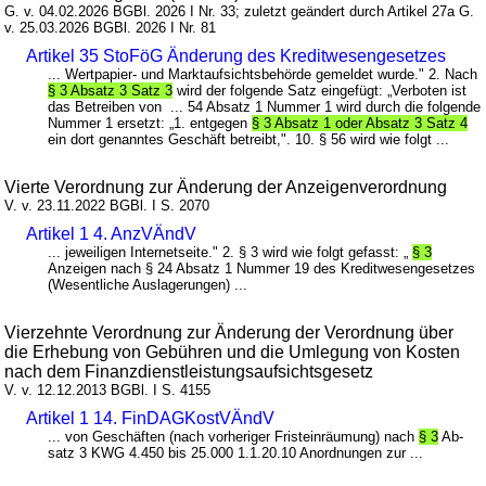
G. v. 04.02.2026 BGBl. 2026 I Nr. 33; zuletzt geändert durch Artikel 27a G.
v. 25.03.2026 BGBl. 2026 I Nr. 81
Artikel 35 StoFöG Änderung des Kreditwesengesetzes
... Wertpapier- und Marktaufsichtsbehörde gemeldet wurde." 2. Nach
§ 3 Absatz 3 Satz 3
wird der folgende Satz eingefügt: „Verboten ist
das Betreiben von ... 54 Absatz 1 Nummer 1 wird durch die folgende
Nummer 1 ersetzt: „1. entgegen
§ 3 Absatz 1 oder Absatz 3 Satz 4
ein dort genanntes Geschäft betreibt,". 10. § 56 wird wie folgt ...
Vierte Verordnung zur Änderung der Anzeigenverordnung
V. v. 23.11.2022 BGBl. I S. 2070
Artikel 1 4. AnzVÄndV
... jeweiligen Internetseite." 2. § 3 wird wie folgt gefasst: „
§ 3
Anzeigen nach § 24 Absatz 1 Nummer 19 des Kreditwesengesetzes
(Wesentliche Auslagerungen) ...
Vierzehnte Verordnung zur Änderung der Verordnung über
die Erhebung von Gebühren und die Umlegung von Kosten
nach dem Finanzdienstleistungsaufsichtsgesetz
V. v. 12.12.2013 BGBl. I S. 4155
Artikel 1 14. FinDAGKostVÄndV
... von Geschäften (nach vorheriger Fristeinräumung) nach
§ 3
Ab-
satz 3 KWG 4.450 bis 25.000 1.1.20.10 Anordnungen zur ...