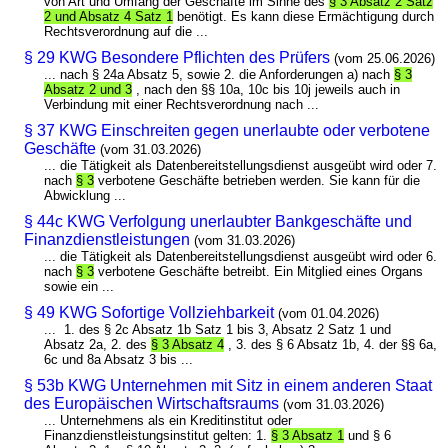
von Art und Umfang der Geschäfte im Sinne des
§ 3 Absatz 2 Satz
2 und Absatz 4 Satz 1
benötigt. Es kann diese Ermächtigung durch
Rechtsverordnung auf die ...
§ 29 KWG Besondere Pflichten des Prüfers
(vom 25.06.2026)
... nach § 24a Absatz 5, sowie 2. die Anforderungen a) nach
§ 3
Absatz 2 und 3
, nach den §§ 10a, 10c bis 10j jeweils auch in
Verbindung mit einer Rechtsverordnung nach ...
§ 37 KWG Einschreiten gegen unerlaubte oder verbotene
Geschäfte
(vom 31.03.2026)
... die Tätigkeit als Datenbereitstellungsdienst ausgeübt wird oder 7.
nach
§ 3
verbotene Geschäfte betrieben werden. Sie kann für die
Abwicklung ...
§ 44c KWG Verfolgung unerlaubter Bankgeschäfte und
Finanzdienstleistungen
(vom 31.03.2026)
... die Tätigkeit als Datenbereitstellungsdienst ausgeübt wird oder 6.
nach
§ 3
verbotene Geschäfte betreibt. Ein Mitglied eines Organs
sowie ein ...
§ 49 KWG Sofortige Vollziehbarkeit
(vom 01.04.2026)
... 1. des § 2c Absatz 1b Satz 1 bis 3, Absatz 2 Satz 1 und
Absatz 2a, 2. des
§ 3 Absatz 4
, 3. des § 6 Absatz 1b, 4. der §§ 6a,
6c und 8a Absatz 3 bis ...
§ 53b KWG Unternehmen mit Sitz in einem anderen Staat
des Europäischen Wirtschaftsraums
(vom 31.03.2026)
... Unternehmens als ein Kreditinstitut oder
Finanzdienstleistungsinstitut gelten: 1.
§ 3 Absatz 1
und § 6