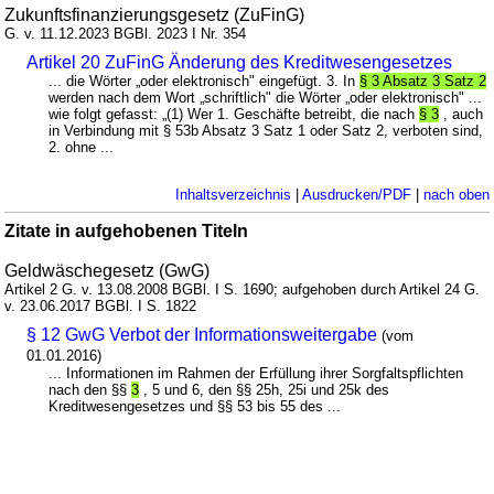
Zukunftsfinanzierungsgesetz (ZuFinG)
G. v. 11.12.2023 BGBl. 2023 I Nr. 354
Artikel 20 ZuFinG Änderung des Kreditwesengesetzes
... die Wörter „oder elektronisch" eingefügt. 3. In
§ 3 Absatz 3 Satz 2
werden nach dem Wort „schriftlich" die Wörter „oder elektronisch" ...
wie folgt gefasst: „(1) Wer 1. Geschäfte betreibt, die nach
§ 3
, auch
in Verbindung mit § 53b Absatz 3 Satz 1 oder Satz 2, verboten sind,
2. ohne ...
Inhaltsverzeichnis
|
Ausdrucken/PDF
|
nach oben
Zitate in aufgehobenen Titeln
Geldwäschegesetz (GwG)
Artikel 2 G. v. 13.08.2008 BGBl. I S. 1690; aufgehoben durch Artikel 24 G.
v. 23.06.2017 BGBl. I S. 1822
§ 12 GwG Verbot der Informationsweitergabe
(vom
01.01.2016)
... Informationen im Rahmen der Erfüllung ihrer Sorgfaltspflichten
nach den §§
3
, 5 und 6, den §§ 25h, 25i und 25k des
Kreditwesengesetzes und §§ 53 bis 55 des ...