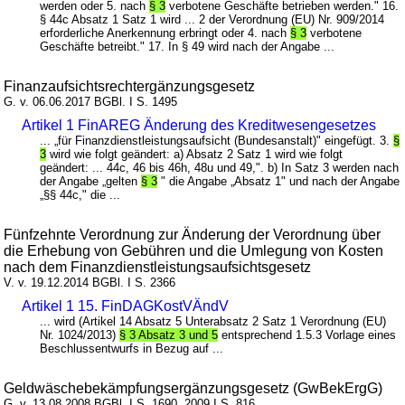
werden oder 5. nach
§ 3
verbotene Geschäfte betrieben werden." 16.
§ 44c Absatz 1 Satz 1 wird ... 2 der Verordnung (EU) Nr. 909/2014
erforderliche Anerkennung erbringt oder 4. nach
§ 3
verbotene
Geschäfte betreibt." 17. In § 49 wird nach der Angabe ...
Finanzaufsichtsrechtergänzungsgesetz
G. v. 06.06.2017 BGBl. I S. 1495
Artikel 1 FinAREG Änderung des Kreditwesengesetzes
... „für Finanzdienstleistungsaufsicht (Bundesanstalt)" eingefügt. 3.
§
3
wird wie folgt geändert: a) Absatz 2 Satz 1 wird wie folgt
geändert: ... 44c, 46 bis 46h, 48u und 49,". b) In Satz 3 werden nach
der Angabe „gelten
§ 3
" die Angabe „Absatz 1" und nach der Angabe
„§§ 44c," die ...
Fünfzehnte Verordnung zur Änderung der Verordnung über
die Erhebung von Gebühren und die Umlegung von Kosten
nach dem Finanzdienstleistungsaufsichtsgesetz
V. v. 19.12.2014 BGBl. I S. 2366
Artikel 1 15. FinDAGKostVÄndV
... wird (Artikel 14 Absatz 5 Unterabsatz 2 Satz 1 Verordnung (EU)
Nr. 1024/2013)
§ 3 Absatz 3 und 5
entsprechend 1.5.3 Vorlage eines
Beschlussentwurfs in Bezug auf ...
Geldwäschebekämpfungsergänzungsgesetz (GwBekErgG)
G. v. 13.08.2008 BGBl. I S. 1690, 2009 I S. 816