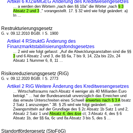
Artikel 6 KrZwMGEG Änderung des Kreditwesengesetzes
... a werden den Wörtern „nach den §§ 10a" die Wörter „nach
§ 3
Absatz 2 und 3
," vorangestellt. 17. § 32 wird wie folgt geändert: a)
In ...
Restrukturierungsgesetz
G. v. 09.12.2010 BGBl. I S. 1900
Artikel 4 RStruktG Änderung des
Finanzmarktstabilisierungsfondsgesetzes
... 2 wird wie folgt gefasst: „Auf die Abwicklungsanstalten sind die §§
3
und 6 Absatz 2 und 3, die §§ 6a, 7 bis 9, 14, 22a bis 22o, 24
Absatz 1 Nummer 6, 8, 11 ...
Risikoreduzierungsgesetz (RiG)
G. v. 09.12.2020 BGBl. I S. 2773
Artikel 2 RiG Weitere Änderung des Kreditwesengesetzes
... Wirtschaftsraums nach Absatz 4 weniger als 40 Milliarden Euro
beträgt." ... hat der Bundesanstalt unverzüglich das Erreichen und
das erneute Unterschreiten eines Schwell
enwertes nach § 3 A
bsatz
2 Satz 1 anzuzeigen." 38. § 25 wird wie folgt geändert: ... von
Zwangsmitteln auf der Grundlage des § 2c Absatz 1b Satz 1 und 2,
Absatz 2 Satz 1 und
Absatz 4, des &se
ct; 3 Absatz 4, des § 6
Absatz 1b, der §§ 6a, 6c und 8a Absatz 3 bis 5, des § ...
Standortfördergesetz (StoFöG)