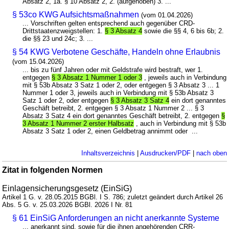
Absatz 2, 1a. § 10 Absatz 2, 2. (aufgehoben) 3. ...
§ 53co KWG Aufsichtsmaßnahmen
(vom 01.04.2026)
... Vorschriften gelten entsprechend auch gegenüber CRD-
Drittstaatenzweigstellen: 1.
§ 3 Absatz 4
sowie die §§ 4, 6 bis 6b; 2.
die §§ 23 und 24c; 3. ...
§ 54 KWG Verbotene Geschäfte, Handeln ohne Erlaubnis
(vom 15.04.2026)
... bis zu fünf Jahren oder mit Geldstrafe wird bestraft, wer 1.
entgegen
§ 3 Absatz 1 Nummer 1 oder 3
, jeweils auch in Verbindung
mit § 53b Absatz 3 Satz 1 oder 2, oder entgegen § 3 Absatz 3 ... 1
Nummer 1 oder 3, jeweils auch in Verbindung mit § 53b Absatz 3
Satz 1 oder 2, oder entgegen
§ 3 Absatz 3 Satz 4
ein dort genanntes
Geschäft betreibt, 2. entgegen § 3 Absatz 1 Nummer 2 ... § 3
Absatz 3 Satz 4 ein dort genanntes Geschäft betreibt, 2. entgegen
§
3 Absatz 1 Nummer 2 erster Halbsatz
, auch in Verbindung mit § 53b
Absatz 3 Satz 1 oder 2, einen Geldbetrag annimmt oder ...
Inhaltsverzeichnis
|
Ausdrucken/PDF
|
nach oben
Zitat in folgenden Normen
Einlagensicherungsgesetz (EinSiG)
Artikel 1 G. v. 28.05.2015 BGBl. I S. 786; zuletzt geändert durch Artikel 26
Abs. 5 G. v. 25.03.2026 BGBl. 2026 I Nr. 81
§ 61 EinSiG Anforderungen an nicht anerkannte Systeme
... anerkannt sind, sowie für die ihnen angehörenden CRR-