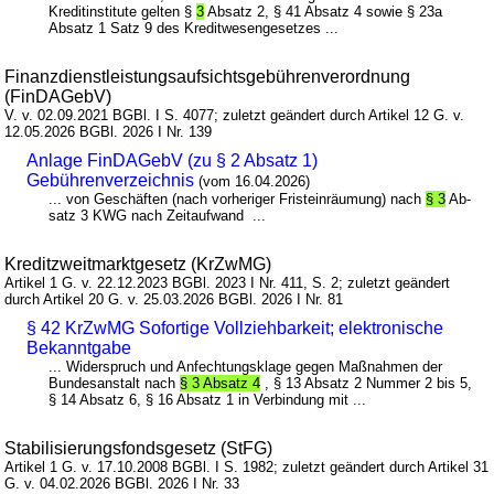
Kreditinstitute gelten §
3
Absatz 2, § 41 Absatz 4 sowie § 23a
Absatz 1 Satz 9 des Kreditwesengesetzes ...
Finanzdienstleistungsaufsichtsgebührenverordnung
(FinDAGebV)
V. v. 02.09.2021 BGBl. I S. 4077; zuletzt geändert durch Artikel 12 G. v.
12.05.2026 BGBl. 2026 I Nr. 139
Anlage FinDAGebV (zu § 2 Absatz 1)
Gebührenverzeichnis
(vom 16.04.2026)
... von Geschäften (nach vorheriger Fristeinräumung) nach
§ 3
Ab-
satz 3 KWG nach Zeitaufwand ...
Kreditzweitmarktgesetz (KrZwMG)
Artikel 1 G. v. 22.12.2023 BGBl. 2023 I Nr. 411, S. 2; zuletzt geändert
durch Artikel 20 G. v. 25.03.2026 BGBl. 2026 I Nr. 81
§ 42 KrZwMG Sofortige Vollziehbarkeit; elektronische
Bekanntgabe
... Widerspruch und Anfechtungsklage gegen Maßnahmen der
Bundesanstalt nach
§ 3 Absatz 4
, § 13 Absatz 2 Nummer 2 bis 5,
§ 14 Absatz 6, § 16 Absatz 1 in Verbindung mit ...
Stabilisierungsfondsgesetz (StFG)
Artikel 1 G. v. 17.10.2008 BGBl. I S. 1982; zuletzt geändert durch Artikel 31
G. v. 04.02.2026 BGBl. 2026 I Nr. 33