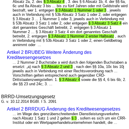
Absatz 2a, 2. des
§ 3 Absatz 4
, 3. des § 6 Absatz 1b, 4. der §§ 6a,
6c und 8a Absatz 3 bis ... bis zu fünf Jahren oder mit Geldstrafe wird
bestraft, wer 1. entgegen
§ 3 Absatz 1 Nummer 1 oder 3
, jeweils
auch in Verbindung mit § 53b Absatz 3 Satz 1 oder 2, oder entgegen
§ 3 Absatz 3 ... 1 Nummer 1 oder 3, jeweils auch in Verbindung mit
§ 53b Absatz 3 Satz 1 oder 2, oder entgegen
§ 3 Absatz 3 Satz 4
ein
dort genanntes Geschäft betreibt, 2. entgegen § 3 Absatz 1
Nummer 2 ... § 3 Absatz 3 Satz 4 ein dort genanntes Geschäft
betreibt, 2. entgegen
§ 3 Absatz 1 Nummer 2 erster Halbsatz
, auch
in Verbindung mit § 53b Absatz 3 Satz 1 oder 2, einen Geldbetrag
annimmt oder ...
Artikel 2 BRUBEG Weitere Änderung des
Kreditwesengesetzes
... 2 Nummer 2 Buchstabe a wird durch den folgenden Buchstaben a
ersetzt: „a) nach
§ 3 Absatz 2 und 3
, nach den §§ 10a, 10c bis 10j
jeweils auch in Verbindung mit einer Rechtsverordnung nach ...
Vorschriften gelten entsprechend auch gegenüber CRD-
Drittstaatenzweigstellen: 1.
§ 3 Absatz 4
sowie die §§ 4, 6 bis 6b; 2.
die §§ 23 und 24c; 3. ...
BRRD-Umsetzungsgesetz
G. v. 10.12.2014 BGBl. I S. 2091
Artikel 2 BRRDUG Änderung des Kreditwesengesetzes
... im Wege des grenzüberschreitenden Dienstleistungsverkehrs
nach Absatz 1 Satz 1 und 2 gelten
§ 3
, sofern es sich um ein CRR-
Institut oder ein Wertpapierhandelsunternehmen handelt, die ...