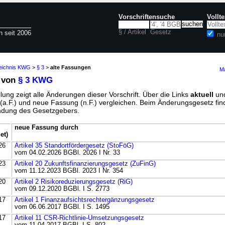
Vorschriftensuche
Vollt
§ / Artikel
Gesetz
n seit 2006
nu
zeichnis KWG
>
§ 3
>
alte Fassungen
Ma
 von
§ 3 KWG
lung zeigt alle Änderungen dieser Vorschrift. Über die Links
aktuell
un
g (a.F.) und neue Fassung (n.F.) vergleichen. Beim Änderungsgesetz fi
ündung des Gesetzgebers.
neue Fassung durch
et)
26
Artikel 35 Standortfördergesetz (StoFöG)
vom 04.02.2026 BGBl. 2026 I Nr. 33
23
Artikel 20 Zukunftsfinanzierungsgesetz (ZuFinG)
vom 11.12.2023 BGBl. 2023 I Nr. 354
20
Artikel 2 Risikoreduzierungsgesetz (RiG)
vom 09.12.2020 BGBl. I S. 2773
17
Artikel 1 Finanzaufsichtsrechtergänzungsgesetz
vom 06.06.2017 BGBl. I S. 1495
17
Artikel 11 CSR-Richtlinie-Umsetzungsgesetz