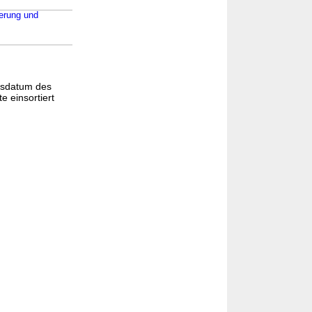
ierung und
gsdatum des
e einsortiert