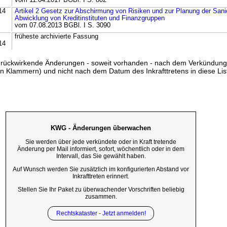
vom 11.04.2017 BGBl. I S. 802
14
Artikel 2 Gesetz zur Abschirmung von Risiken und zur Planung der San
Abwicklung von Kreditinstituten und Finanzgruppen
vom 07.08.2013 BGBl. I S. 3090
früheste archivierte Fassung
14
ss rückwirkende Änderungen - soweit vorhanden - nach dem Verkündun
n Klammern) und nicht nach dem Datum des Inkrafttretens in diese List
KWG - Änderungen überwachen
Sie werden über jede verkündete oder in Kraft tretende
Änderung per Mail informiert, sofort, wöchentlich oder in dem
Intervall, das Sie gewählt haben.
Auf Wunsch werden Sie zusätzlich im konfigurierten Abstand vor
Inkrafttreten erinnert.
Stellen Sie Ihr Paket zu überwachender Vorschriften beliebig
zusammen.
Rechtskataster - Jetzt anmelden!