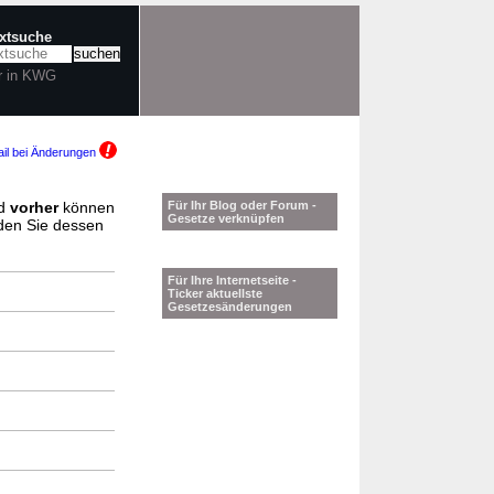
extsuche
r in KWG
il bei Änderungen
d
vorher
können
Für Ihr Blog oder Forum -
Gesetze verknüpfen
nden Sie dessen
Für Ihre Internetseite -
Ticker aktuellste
Gesetzesänderungen