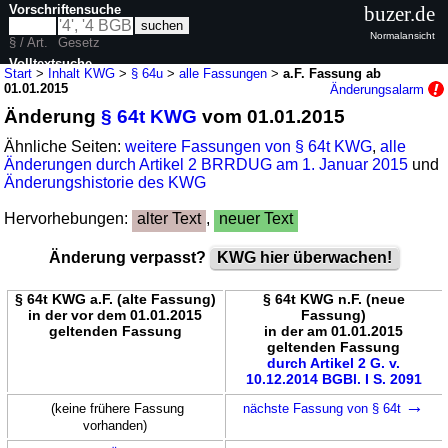
Vorschriftensuche
buzer.de
Normalansicht
§ / Art.
Gesetz
Volltextsuche
Start
>
Inhalt KWG
>
§ 64u
>
alle Fassungen
>
a.F. Fassung ab
01.01.2015
Änderungsalarm
nur in KWG
Änderung
§ 64t KWG
vom 01.01.2015
Ähnliche Seiten:
weitere Fassungen von § 64t KWG
,
alle
Änderungen durch Artikel 2 BRRDUG am 1. Januar 2015
und
Änderungshistorie des KWG
Hervorhebungen:
alter Text
,
neuer Text
Änderung verpasst?
KWG hier überwachen!
§ 64t KWG a.F. (alte Fassung)
§ 64t KWG n.F. (neue
in der vor dem 01.01.2015
Fassung)
geltenden Fassung
in der am 01.01.2015
geltenden Fassung
durch Artikel 2 G. v.
10.12.2014 BGBl. I S. 2091
→
(keine frühere Fassung
nächste Fassung von § 64t
vorhanden)