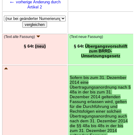
←
vorherige Änderung durch
Artikel 2
(Text alte Fassung)
(Text neue Fassung)
§ 64t
(neu)
§ 64t
Übergangsvorschrift
zum BRRD-
Umsetzungsgesetz
Sofern bis zum 31. Dezember
2014 eine
Übertragungsanordnung nach §
48a in der bis zum 31.
Dezember 2014 geltenden
Fassung erlassen wird, gelten
für die Durchführung und
Rechtsfolgen einer solchen
Übertragungsanordnung auch
nach dem 31. Dezember 2014
die §§ 48a bis 48s in der bis
zum 31. Dezember 2014