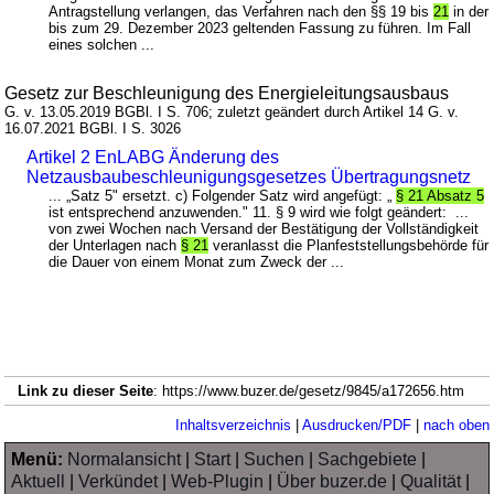
Antragstellung verlangen, das Verfahren nach den §§ 19 bis
21
in der
bis zum 29. Dezember 2023 geltenden Fassung zu führen. Im Fall
eines solchen ...
Gesetz zur Beschleunigung des Energieleitungsausbaus
G. v. 13.05.2019 BGBl. I S. 706; zuletzt geändert durch Artikel 14 G. v.
16.07.2021 BGBl. I S. 3026
Artikel 2 EnLABG Änderung des
Netzausbaubeschleunigungsgesetzes Übertragungsnetz
... „Satz 5" ersetzt. c) Folgender Satz wird angefügt: „
§ 21 Absatz 5
ist entsprechend anzuwenden." 11. § 9 wird wie folgt geändert: ...
von zwei Wochen nach Versand der Bestätigung der Vollständigkeit
der Unterlagen nach
§ 21
veranlasst die Planfeststellungsbehörde für
die Dauer von einem Monat zum Zweck der ...
Link zu dieser Seite
: https://www.buzer.de/gesetz/9845/a172656.htm
Inhaltsverzeichnis
|
Ausdrucken/PDF
|
nach oben
Menü:
Normalansicht
|
Start
|
Suchen
|
Sachgebiete
|
Aktuell
|
Verkündet
|
Web-Plugin
|
Über buzer.de
|
Qualität
|