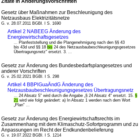
Zitate in Änderungsvorschriften
Gesetz über Maßnahmen zur Beschleunigung des
Netzausbaus Elektrizitätsnetze
G. v. 28.07.2011 BGBl. I S. 1690
Artikel 2 NABEEG Änderung des
Energiewirtschaftsgesetzes
... Planfeststellung und die Plangenehmigung nach den §§ 43
bis 43d und §§ 18
bis
24 des Netzausbaubeschleunigungsgesetzes
Übertragungsnetz" ersetzt. 3. ...
Gesetz zur Änderung des Bundesbedarfsplangesetzes und
anderer Vorschriften
G. v. 25.02.2021 BGBl. I S. 298
Artikel 4 BBPlGuaÄndG Änderung des
Netzausbaubeschleunigungsgesetzes Übertragungsnetz
... 24 Absatz 5" wird durch die Angabe „§ 24 Absatz 4" ersetzt. 15.
§
21
wird wie folgt geändert: a) In Absatz 1 werden nach dem Wort
„Plan" ...
Gesetz zur Änderung des Energiewirtschaftsrechts im
Zusammenhang mit dem Klimaschutz-Sofortprogramm und zu
Anpassungen im Recht der Endkundenbelieferung
G. v. 19.07.2022 BGBl. I S. 1214