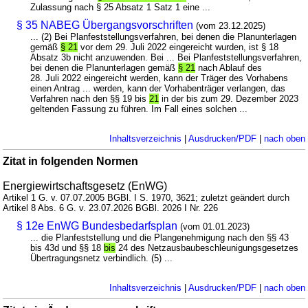
Zulassung nach § 25 Absatz 1 Satz 1 eine ...
§ 35 NABEG Übergangsvorschriften
(vom 23.12.2025)
... (2) Bei Planfeststellungsverfahren, bei denen die Planunterlagen
gemäß
§ 21
vor dem 29. Juli 2022 eingereicht wurden, ist § 18
Absatz 3b nicht anzuwenden. Bei ... Bei Planfeststellungsverfahren,
bei denen die Planunterlagen gemäß
§ 21
nach Ablauf des
28. Juli 2022 eingereicht werden, kann der Träger des Vorhabens
einen Antrag ... werden, kann der Vorhabenträger verlangen, das
Verfahren nach den §§ 19 bis
21
in der bis zum 29. Dezember 2023
geltenden Fassung zu führen. Im Fall eines solchen ...
Inhaltsverzeichnis
|
Ausdrucken/PDF
|
nach oben
Zitat in folgenden Normen
Energiewirtschaftsgesetz (EnWG)
Artikel 1 G. v. 07.07.2005 BGBl. I S. 1970, 3621; zuletzt geändert durch
Artikel 8 Abs. 6 G. v. 23.07.2026 BGBl. 2026 I Nr. 226
§ 12e EnWG Bundesbedarfsplan
(vom 01.01.2023)
... die Planfeststellung und die Plangenehmigung nach den §§ 43
bis 43d und §§ 18
bis
24 des Netzausbaubeschleunigungsgesetzes
Übertragungsnetz verbindlich. (5) ...
Inhaltsverzeichnis
|
Ausdrucken/PDF
|
nach oben