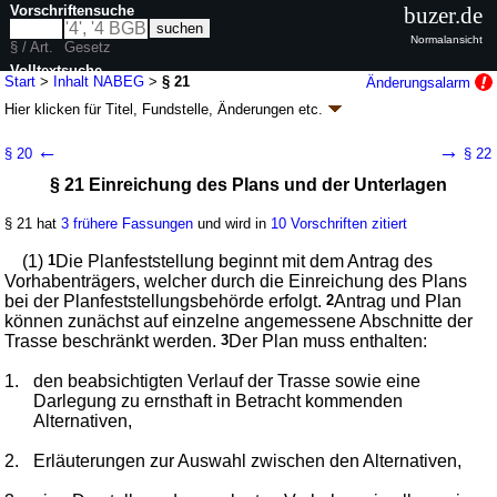
Vorschriftensuche
buzer.de
Normalansicht
§ / Art.
Gesetz
Volltextsuche
Start
>
Inhalt NABEG
>
§ 21
Änderungsalarm
Hier klicken für
Titel, Fundstelle, Änderungen
etc.
nur in NABEG
§ 21 - Netzausbaubeschleunigungsgesetz
←
→
§ 20
§ 22
Übertragungsnetz (NABEG)
§ 21 Einreichung des Plans und der Unterlagen
Artikel 1 G. v. 28.07.2011
BGBl. I S. 1690
(
Nr. 43
); zuletzt geändert durch
Artikel 3
G. v. 22.12.2025
BGBl. 2025 I Nr. 351
§ 21 hat
3 frühere Fassungen
und wird in
10 Vorschriften zitiert
Geltung ab 05.08.2011; FNA: 752-8
Elektrizität und Gas
21 weitere Fassungen
|
Drucksachen / Entwurf / Begründung
|
(1)
1
Die Planfeststellung beginnt mit dem Antrag des
wird in 59 Vorschriften zitiert
Vorhabenträgers, welcher durch die Einreichung des Plans
bei der Planfeststellungsbehörde erfolgt.
2
Antrag und Plan
Abschnitt 3 Planfeststellung
können zunächst auf einzelne angemessene Abschnitte der
Trasse beschränkt werden.
3
Der Plan muss enthalten:
1.
den beabsichtigten Verlauf der Trasse sowie eine
Darlegung zu ernsthaft in Betracht kommenden
Alternativen,
2.
Erläuterungen zur Auswahl zwischen den Alternativen,