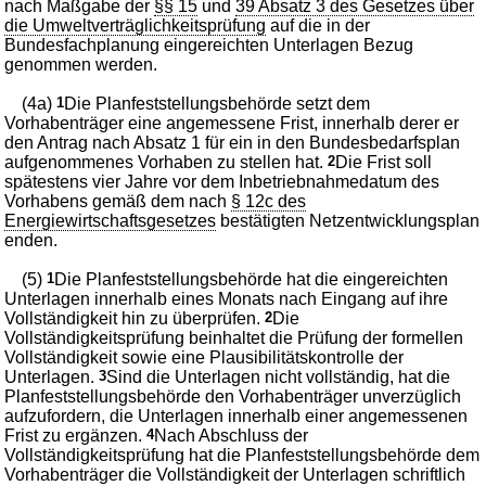
nach Maßgabe der
§§ 15
und
39 Absatz 3 des Gesetzes über
die Umweltverträglichkeitsprüfung
auf die in der
Bundesfachplanung eingereichten Unterlagen Bezug
genommen werden.
(4a)
1
Die Planfeststellungsbehörde setzt dem
Vorhabenträger eine angemessene Frist, innerhalb derer er
den Antrag nach Absatz 1 für ein in den Bundesbedarfsplan
aufgenommenes Vorhaben zu stellen hat.
2
Die Frist soll
spätestens vier Jahre vor dem Inbetriebnahmedatum des
Vorhabens gemäß dem nach
§ 12c des
Energiewirtschaftsgesetzes
bestätigten Netzentwicklungsplan
enden.
(5)
1
Die Planfeststellungsbehörde hat die eingereichten
Unterlagen innerhalb eines Monats nach Eingang auf ihre
Vollständigkeit hin zu überprüfen.
2
Die
Vollständigkeitsprüfung beinhaltet die Prüfung der formellen
Vollständigkeit sowie eine Plausibilitätskontrolle der
Unterlagen.
3
Sind die Unterlagen nicht vollständig, hat die
Planfeststellungsbehörde den Vorhabenträger unverzüglich
aufzufordern, die Unterlagen innerhalb einer angemessenen
Frist zu ergänzen.
4
Nach Abschluss der
Vollständigkeitsprüfung hat die Planfeststellungsbehörde dem
Vorhabenträger die Vollständigkeit der Unterlagen schriftlich