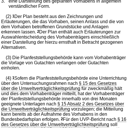
3.
eine Darstellung des geplanten Vorhabens in allgemein
verständlicher Form.
(2)
1
Der Plan besteht aus den Zeichnungen und
Erläuterungen, die das Vorhaben, seinen Anlass und die von
dem Vorhaben betroffenen Grundstücke und Anlagen
erkennen lassen.
2
Der Plan enthält auch Erläuterungen zur
Auswahlentscheidung des Vorhabenträgers einschließlich
einer Darstellung der hierzu ernsthaft in Betracht gezogenen
Alternativen.
(3) Die Planfeststellungsbehörde kann vom Vorhabenträger
die Vorlage von Gutachten verlangen oder Gutachten
einholen.
(4)
1
Sofern die Planfeststellungsbehörde eine Unterrichtung
über den Untersuchungsrahmen nach
§ 15 des Gesetzes
über die Umweltverträglichkeitsprüfung
für zweckmäßig hält
und dies dem Vorhabenträger mitteilt, hat der Vorhabenträger
der Planfeststellungsbehörde innerhalb von drei Monaten
geeignete Unterlagen nach
§ 15 Absatz 2 des Gesetzes über
die Umweltverträglichkeitsprüfung
vorzulegen; die Mitteilung
kann bereits ab der Aufnahme des Vorhabens in den
Bundesbedarfsplan erfolgen.
2
Für den UVP-Bericht nach
§ 16
des Gesetzes über die Umweltverträglichkeitsprüfung
soll