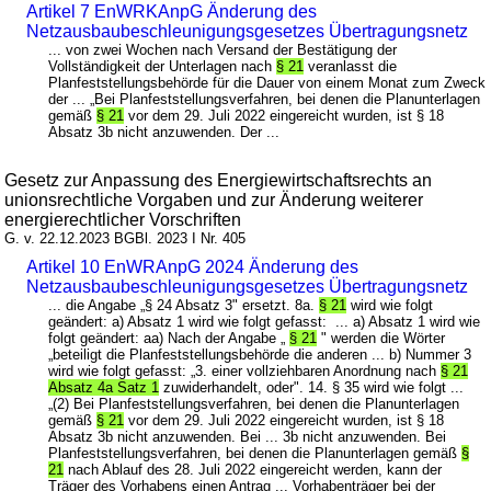
Artikel 7 EnWRKAnpG Änderung des
Netzausbaubeschleunigungsgesetzes Übertragungsnetz
... von zwei Wochen nach Versand der Bestätigung der
Vollständigkeit der Unterlagen nach
§ 21
veranlasst die
Planfeststellungsbehörde für die Dauer von einem Monat zum Zweck
der ... „Bei Planfeststellungsverfahren, bei denen die Planunterlagen
gemäß
§ 21
vor dem 29. Juli 2022 eingereicht wurden, ist § 18
Absatz 3b nicht anzuwenden. Der ...
Gesetz zur Anpassung des Energiewirtschaftsrechts an
unionsrechtliche Vorgaben und zur Änderung weiterer
energierechtlicher Vorschriften
G. v. 22.12.2023 BGBl. 2023 I Nr. 405
Artikel 10 EnWRAnpG 2024 Änderung des
Netzausbaubeschleunigungsgesetzes Übertragungsnetz
... die Angabe „§ 24 Absatz 3" ersetzt. 8a.
§ 21
wird wie folgt
geändert: a) Absatz 1 wird wie folgt gefasst: ... a) Absatz 1 wird wie
folgt geändert: aa) Nach der Angabe „
§ 21
" werden die Wörter
„beteiligt die Planfeststellungsbehörde die anderen ... b) Nummer 3
wird wie folgt gefasst: „3. einer vollziehbaren Anordnung nach
§ 21
Absatz 4a Satz 1
zuwiderhandelt, oder". 14. § 35 wird wie folgt ...
„(2) Bei Planfeststellungsverfahren, bei denen die Planunterlagen
gemäß
§ 21
vor dem 29. Juli 2022 eingereicht wurden, ist § 18
Absatz 3b nicht anzuwenden. Bei ... 3b nicht anzuwenden. Bei
Planfeststellungsverfahren, bei denen die Planunterlagen gemäß
§
21
nach Ablauf des 28. Juli 2022 eingereicht werden, kann der
Träger des Vorhabens einen Antrag ... Vorhabenträger bei der