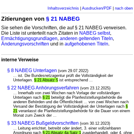
Inhaltsverzeichnis
|
Ausdrucken/PDF
|
nach oben
Zitierungen von
§ 21 NABEG
Sie sehen die Vorschriften, die auf § 21 NABEG verweisen.
Die Liste ist unterteilt nach Zitaten in
NABEG selbst
,
Ermächtigungsgrundlagen
,
anderen geltenden Titeln
,
Änderungsvorschriften
und in
aufgehobenen Titeln
.
interne Verweise
§ 8 NABEG Unterlagen
(vom 29.07.2022)
... ist. Die Bundesnetzagentur prüft die Vollständigkeit der
Unterlagen.
§ 21 Absatz 5
ist entsprechend ...
§ 22 NABEG Anhörungsverfahren
(vom 23.12.2025)
... Innerhalb von zwei Wochen nach Vorlage der vollständigen
Unterlagen nach
§ 21
beteiligt die Planfeststellungsbehörde die
anderen Behörden und die Öffentlichkeit ... von zwei Wochen nach
Versand der Bestätigung der Vollständigkeit der Unterlagen nach
§
21
veranlasst die Planfeststellungsbehörde für die Dauer von einem
Monat zum Zweck der ...
§ 33 NABEG Bußgeldvorschriften
(vom 30.12.2023)
... Leitung errichtet, betreibt oder ändert, 3. einer vollziehbaren
Anordnung nach
§ 21 Absatz 4a Satz 1
zuwiderhandelt, oder 4. ohne