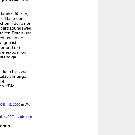
 durchzuführen,
 die Höhe der
echen.
2
Bei einer
r Übertragungsweg
ttelten Daten und
ich und in der
ungen ist
er und die
hlenexposition
uständige
edoch bis zwei
Aufzeichnungen
Die
gen.
4
Die
GBl. I S. 2000
m.W.v.
cken/PDF
|
nach oben
schen