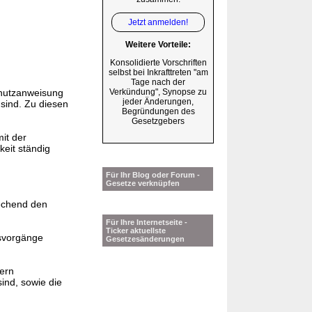
Jetzt anmelden!
Weitere Vorteile:
Konsolidierte Vorschriften
selbst bei Inkrafttreten "am
Tage nach der
chutzanweisung
Verkündung", Synopse zu
jeder Änderungen,
sind. Zu diesen
Begründungen des
Gesetzgebers
mit der
eit ständig
Für Ihr Blog oder Forum -
Gesetze verknüpfen
echend den
Für Ihre Internetseite -
Ticker aktuellste
bsvorgänge
Gesetzesänderungen
ern
ind, sowie die