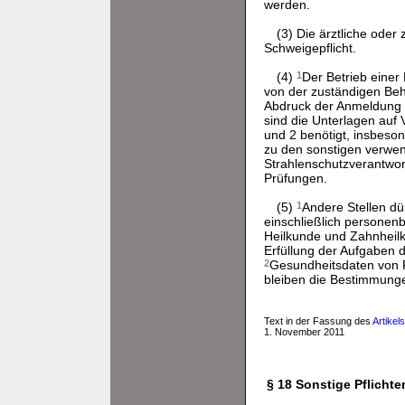
werden.
(3) Die ärztliche oder
Schweigepflicht.
(4)
1
Der Betrieb eine
von der zuständigen Beh
Abdruck der Anmeldung 
sind die Unterlagen auf 
und 2 benötigt, insbeso
zu den sonstigen verwe
Strahlenschutzverantwort
Prüfungen.
(5)
1
Andere Stellen dü
einschließlich personen
Heilkunde und Zahnheilk
Erfüllung der Aufgaben d
2
Gesundheitsdaten von Pa
bleiben die Bestimmung
Text in der Fassung des
Artikel
1. November 2011
§ 18 Sonstige Pflicht