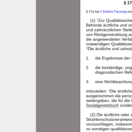
§ 17
§ 17a hat
1 frühere Fassung
und
(1)
1
Zur Qualitätssic
Behörde ärztliche und za
und zahnärztlichen Stell
von Röntgenstrahlung a
die angewendeten Verfa
notwendigen Qualitätsst
3
Die ärztliche und zahnä
1.
die Ergebnisse der
2.
die beständige, un
diagnostischen Ref
3.
eine Nichtbeachtun
mitzuteilen.
4
Die ärztlic
ausgenommen die person
weitergeben, die für di
Sozialgesetzbuch
zuständ
(2) Die ärztliche oder
Strahlenschutzverantwo
vorzuschlagen, insbeson
zu sonstigen qualitäts