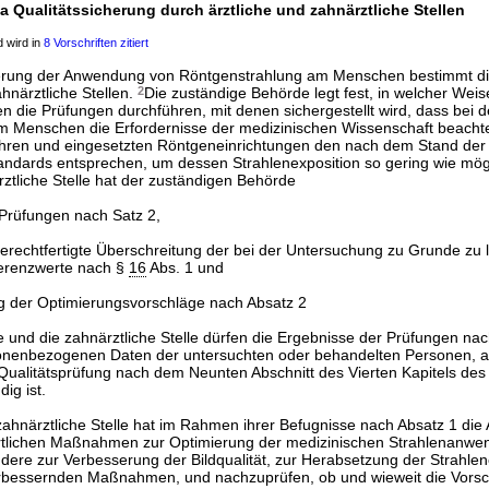
a Qualitätssicherung durch ärztliche und zahnärztliche Stellen
 wird in
8 Vorschriften zitiert
herung der Anwendung von Röntgenstrahlung am Menschen bestimmt di
hnärztliche Stellen.
2
Die zuständige Behörde legt fest, in welcher Weise
en die Prüfungen durchführen, mit denen sichergestellt wird, dass bei
m Menschen die Erfordernisse der medizinischen Wissenschaft beacht
hren und eingesetzten Röntgeneinrichtungen den nach dem Stand der T
andards entsprechen, um dessen Strahlenexposition so gering wie mögl
rztliche Stelle hat der zuständigen Behörde
 Prüfungen nach Satz 2,
gerechtfertigte Überschreitung der bei der Untersuchung zu Grunde zu
erenzwerte nach §
16
Abs. 1 und
g der Optimierungsvorschläge nach Absatz 2
he und die zahnärztliche Stelle dürfen die Ergebnisse der Prüfungen nac
enbezogenen Daten der untersuchten oder behandelten Personen, an
e Qualitätsprüfung nach dem Neunten Abschnitt des Vierten Kapitels de
ig ist.
 zahnärztliche Stelle hat im Rahmen ihrer Befugnisse nach Absatz 1 di
rtlichen Maßnahmen zur Optimierung der medizinischen Strahlenanw
dere zur Verbesserung der Bildqualität, zur Herabsetzung der Strahlen
verbessernden Maßnahmen, und nachzuprüfen, ob und wieweit die Vors