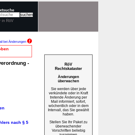
extsuche
r in RöV
il bei Änderungen
oben
verordnung -
RöV
Rechtskataster
Änderungen
überwachen
Sie werden über jede
verkündete oder in Kraft
tretende Änderung per
Mail informiert, sofort,
wöchentlich oder in dem
hen
Intervall, das Sie gewählt
n
haben.
Stellen Sie Ihr Paket zu
hlers nach § 5
überwachender
Vorschriften beliebig
zusammen.