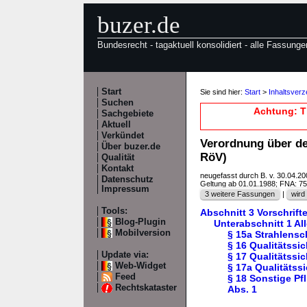
buzer.de
Bundesrecht - tagaktuell konsolidiert - alle Fassunge
Start
Sie sind hier:
Start
>
Inhaltsverz
Suchen
Achtung: T
Sachgebiete
Aktuell
Verkündet
Verordnung über de
Über buzer.de
RöV)
Qualität
Kontakt
neugefasst durch B. v. 30.04.2
Datenschutz
Geltung ab 01.01.1988; FNA: 7
Impressum
3 weitere Fassungen
|
wird 
Tools:
Abschnitt 3 Vorschrift
Blog-Plugin
Unterabschnitt 1 Al
Mobilversion
§ 15a Strahlens
§ 16 Qualitätss
Update via:
§ 17 Qualitätss
Web-Widget
§ 17a Qualitätss
Feed
§ 18 Sonstige Pf
Rechtskataster
Abs. 1