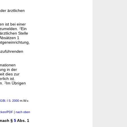
 der ärztlichen
 ist bei einer
anzumelden.
2
Ein
rztlichen Stelle
 Absätzen 1
tgeneinrichtung,
chzuführenden
rmationen
ung in der
it dies zur
lich ist.
en.
3
Im Übrigen
GBl. I S. 2000
m.W.v.
cken/PDF
|
nach oben
s nach §
5
Abs. 1