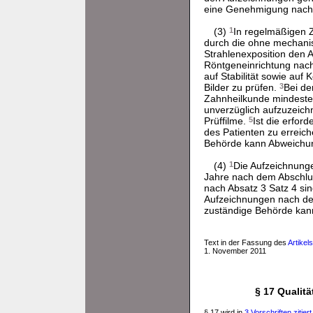
eine Genehmigung nac
(3)
1
In regelmäßigen Z
durch die ohne mechanisch
Strahlenexposition den 
Röntgeneinrichtung nac
auf Stabilität sowie auf
Bilder zu prüfen.
3
Bei de
Zahnheilkunde mindeste
unverzüglich aufzuzeich
Prüffilme.
5
Ist die erfor
des Patienten zu erreich
Behörde kann Abweichung
(4)
1
Die Aufzeichnunge
Jahre nach dem Abschlu
nach Absatz 3 Satz 4 si
Aufzeichnungen nach den
zuständige Behörde kann
Text in der Fassung des
Artikel
1. November 2011
§ 17 Qualit
§ 17 wird in
3 Vorschriften zitiert