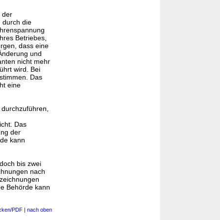
 der
 durch die
nröhrenspannung
hres Betriebes,
orgen, dass eine
 Änderung und
anten nicht mehr
ührt wird. Bei
estimmen. Das
ht eine
g durchzuführen,
icht. Das
ung der
rde kann
doch bis zwei
ichnungen nach
fzeichnungen
ige Behörde kann
cken/PDF
|
nach oben