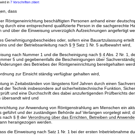
wird in
7 Vorschriften zitiert
rgen, dass
iner Röntgeneinrichtung beschäftigten Personen anhand einer deutschs
 durch eine entsprechend qualifizierte Person in die sachgerechte 
 und über die Einweisung unverzüglich Aufzeichnungen angefertigt we
es Genehmigungsbescheides oder, sofern eine Bauartzulassung erteilt i
ins und der Betriebsanleitung nach §
9
Satz 1 Nr. 5 aufbewahrt wird,
isung nach Nummer 1 und die Bescheinigung nach §
4
Abs. 2 Nr. 1, de
ummer 5 und gegebenenfalls die Bescheinigungen über Sachverständi
Änderungen des Betriebes der Röntgeneinrichtung bereitgehalten werd
ordnung zur Einsicht ständig verfügbar gehalten wird,
htung in Zeitabständen von längstens fünf Jahren durch einen Sachver
 der Technik insbesondere auf sicherheitstechnische Funktion, Sicher
prüft und eine Durchschrift des dabei anzufertigenden Prüfberichts de
h übersandt wird und
inrichtung zur Anwendung von Röntgenstrahlung am Menschen ein aktu
s geführt und der zuständigen Behörde auf Verlangen vorgelegt wird; 
is nach §
8
der
Verordnung über das Errichten, Betreiben und Anwende
ann herangezogen werden.
dass die Einweisung nach Satz 1 Nr. 1 bei der ersten Inbetriebnahme du