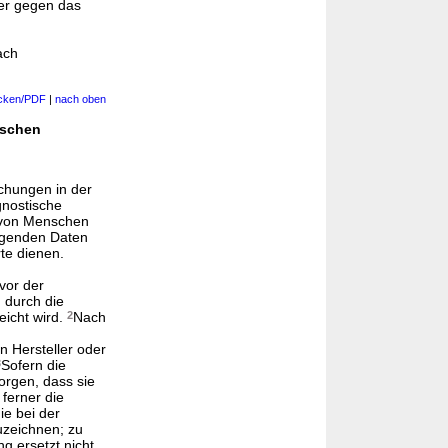
er gegen das
ach
cken/PDF
|
nach oben
nschen
chungen in der
gnostische
g von Menschen
egenden Daten
te dienen.
vor der
 durch die
reicht wird.
2
Nach
n Hersteller oder
3
Sofern die
sorgen, dass sie
ferner die
ie bei der
uzeichnen; zu
 ersetzt nicht