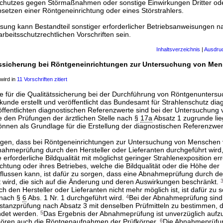
chutzes gegen Störmaßnahmen oder sonstige Einwirkungen Dritter od
bsetzen einer Röntgeneinrichtung oder eines Störstrahlers.
sung kann Bestandteil sonstiger erforderlicher Betriebsanweisungen n
rbeitsschutzrechtlichen Vorschriften sein.
Inhaltsverzeichnis
|
Ausdru
tssicherung bei Röntgeneinrichtungen zur Untersuchung von Me
wird in
11 Vorschriften zitiert
e für die Qualitätssicherung bei der Durchführung von Röntgenuntersu
unde erstellt und veröffentlicht das Bundesamt für Strahlenschutz dia
öffentlichten diagnostischen Referenzwerte sind bei der Untersuchun
e den Prüfungen der ärztlichen Stelle nach §
17a
Absatz 1 zugrunde li
önnen als Grundlage für die Erstellung der diagnostischen Referenzwer
orgen, dass bei Röntgeneinrichtungen zur Untersuchung von Menschen 
ahmeprüfung durch den Hersteller oder Lieferanten durchgeführt wird,
ie erforderliche Bildqualität mit möglichst geringer Strahlenexposition er
chtung oder ihres Betriebes, welche die Bildqualität oder die Höhe der
nflussen kann, ist dafür zu sorgen, dass eine Abnahmeprüfung durch de
t wird, die sich auf die Änderung und deren Auswirkungen beschränkt.
h den Hersteller oder Lieferanten nicht mehr möglich ist, ist dafür zu 
 nach §
6
Abs. 1 Nr. 1 durchgeführt wird.
4
Bei der Abnahmeprüfung sind 
stanzprüfung nach Absatz 3 mit denselben Prüfmitteln zu bestimmen, d
ndet werden.
5
Das Ergebnis der Abnahmeprüfung ist unverzüglich aufz
ören auch die Röntgenaufnahmen der Prüfkörper.
6
Die Abnahmeprüfung