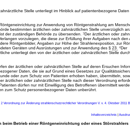
 zahnärztliche Stelle unterliegt im Hinblick auf patientenbezogene Daten
r Röntgeneinrichtung zur Anwendung von Röntgenstrahlung am Menschen
örde bestimmten ärztlichen oder zahnärztlichen Stelle unverzüglich 
ist der zuständigen Behörde zu übersenden.
3
Der ärztlichen oder zahnä
Verlangen vorzulegen, die diese zur Erfüllung ihrer Aufgaben nach den
ndere Röntgenbilder, Angaben zur Höhe der Strahlenexposition, zur Rön
ndeten Geräten und Ausrüstungen und zur Anwendung des §
23.
4
Der
liche unterliegt den von der ärztlichen oder zahnärztlichen Stelle dur
rfen der ärztlichen oder zahnärztlichen Stelle auf deren Ersuchen Info
bezogener Daten, die sie auf Grund eines Gesetzes zur Qualitätssicher
unde oder zum Schutz von Patienten erhoben haben, übermitteln, sowe
er ärztlichen oder zahnärztlichen Stelle nach dieser Verordnung erforder
tienten dürfen nur mit Einwilligung des Betroffenen übermittelt werd
en zum Schutz personenbezogener Daten unberührt.
s 2 Verordnung zur Änderung strahlenschutzrechtlicher Verordnungen V. v. 4. Oktober 2011 B
Inhaltsverzeichnis
|
Ausdru
en beim Betrieb einer Röntgeneinrichtung oder eines Störstrahler