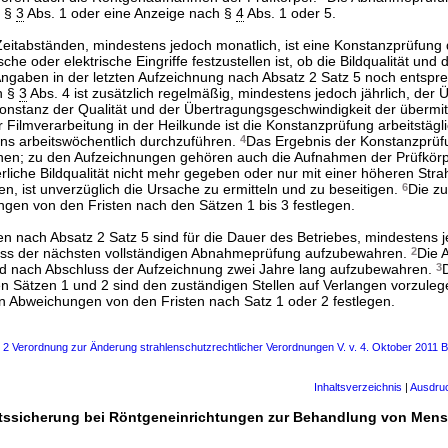
h §
3
Abs. 1 oder eine Anzeige nach §
4
Abs. 1 oder 5.
eitabständen, mindestens jedoch monatlich, ist eine Konstanzprüfung
e oder elektrische Eingriffe festzustellen ist, ob die Bildqualität und
Angaben in der letzten Aufzeichnung nach Absatz 2 Satz 5 noch entspr
h §
3
Abs. 4 ist zusätzlich regelmäßig, mindestens jedoch jährlich, de
 Konstanz der Qualität und der Übertragungsgeschwindigkeit der übermi
r Filmverarbeitung in der Heilkunde ist die Konstanzprüfung arbeitstägl
ns arbeitswöchentlich durchzuführen.
4
Das Ergebnis der Konstanzprüf
nen; zu den Aufzeichnungen gehören auch die Aufnahmen der Prüfkörp
derliche Bildqualität nicht mehr gegeben oder nur mit einer höheren Stra
en, ist unverzüglich die Ursache zu ermitteln und zu beseitigen.
6
Die z
en von den Fristen nach den Sätzen 1 bis 3 festlegen.
n nach Absatz 2 Satz 5 sind für die Dauer des Betriebes, mindestens j
ss der nächsten vollständigen Abnahmeprüfung aufzubewahren.
2
Die 
nd nach Abschluss der Aufzeichnung zwei Jahre lang aufzubewahren.
3
 Sätzen 1 und 2 sind den zuständigen Stellen auf Verlangen vorzule
 Abweichungen von den Fristen nach Satz 1 oder 2 festlegen.
s 2 Verordnung zur Änderung strahlenschutzrechtlicher Verordnungen V. v. 4. Oktober 2011 B
Inhaltsverzeichnis
|
Ausdru
ätssicherung bei Röntgeneinrichtungen zur Behandlung von Men