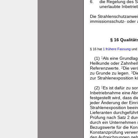
6.
die Regelung des S
unerlaubte Inbetrie
Die Strahlenschutzanwei
immissionsschutz- oder a
§ 16 Qualitä
§ 16 hat
1 frühere Fassung
und 
(1)
1
Als eine Grundlag
Heilkunde oder Zahnheilk
Referenzwerte.
2
Die ver
zu Grunde zu legen.
3
Di
zur Strahlenexposition k
(2)
1
Es ist dafür zu s
Inbetriebnahme eine Abn
festgestellt wird, dass d
jeder Änderung der Einri
Strahlenexposition beei
Lieferanten durchgeführ
Prüfung nach Satz 2 durc
durch ein Unternehmen
Bezugswerte für die Kon
Konstanzprüfung verwe
den Aufzeichnungen geh