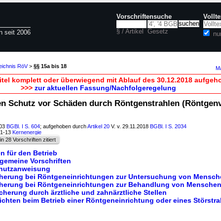
Vorschriftensuche
Vollt
§ / Artikel
Gesetz
n seit 2006
nu
eichnis RöV
>
§§ 15a bis 18
Ma
itel komplett oder überwiegend mit Ablauf des 30.12.2018 aufgeh
>>>
zur aktuellen Fassung/Nachfolgeregelung
n Schutz vor Schäden durch Röntgenstrahlen (Röntgen
003
BGBl. I S. 604
; aufgehoben durch
Artikel 20
V. v. 29.11.2018
BGBl. I S. 2034
51-13
Kernenergie
in 28 Vorschriften zitiert
en für den Betrieb
lgemeine Vorschriften
chutzanweisung
icherung bei Röntgeneinrichtungen zur Untersuchung von Mensc
icherung bei Röntgeneinrichtungen zur Behandlung von Mensche
icherung durch ärztliche und zahnärztliche Stellen
lichten beim Betrieb einer Röntgeneinrichtung oder eines Störstra