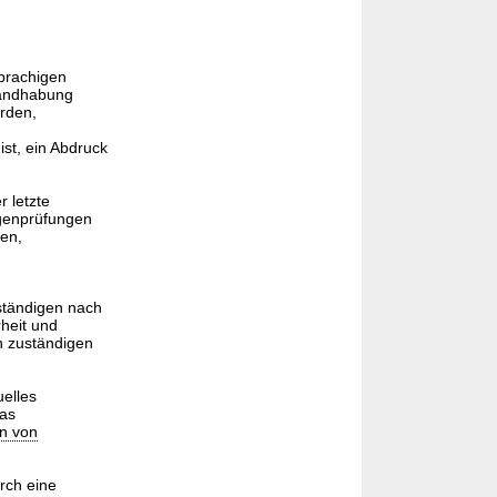
prachigen
Handhabung
rden,
st, ein Abdruck
r letzte
genprüfungen
en,
ständigen nach
heit und
n zuständigen
elles
das
n von
rch eine