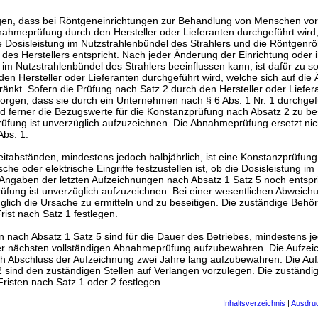
orgen, dass bei Röntgeneinrichtungen zur Behandlung von Menschen vor
ahmeprüfung durch den Hersteller oder Lieferanten durchgeführt wird,
die Dosisleistung im Nutzstrahlenbündel des Strahlers und die Röntge
es Herstellers entspricht. Nach jeder Änderung der Einrichtung oder i
 im Nutzstrahlenbündel des Strahlers beeinflussen kann, ist dafür zu s
n Hersteller oder Lieferanten durchgeführt wird, welche sich auf die
änkt. Sofern die Prüfung nach Satz 2 durch den Hersteller oder Liefer
u sorgen, dass sie durch ein Unternehmen nach §
6
Abs. 1 Nr. 1 durchgef
 ferner die Bezugswerte für die Konstanzprüfung nach Absatz 2 zu b
fung ist unverzüglich aufzuzeichnen. Die Abnahmeprüfung ersetzt nic
bs. 1.
eitabständen, mindestens jedoch halbjährlich, ist eine Konstanzprüfun
e oder elektrische Eingriffe festzustellen ist, ob die Dosisleistung im
Angaben der letzten Aufzeichnungen nach Absatz 1 Satz 5 noch entspr
üfung ist unverzüglich aufzuzeichnen. Bei einer wesentlichen Abweich
üglich die Ursache zu ermitteln und zu beseitigen. Die zuständige Behö
ist nach Satz 1 festlegen.
n nach Absatz 1 Satz 5 sind für die Dauer des Betriebes, mindestens je
er nächsten vollständigen Abnahmeprüfung aufzubewahren. Die Aufze
ch Abschluss der Aufzeichnung zwei Jahre lang aufzubewahren. Die Au
 sind den zuständigen Stellen auf Verlangen vorzulegen. Die zuständ
isten nach Satz 1 oder 2 festlegen.
Inhaltsverzeichnis
|
Ausdru