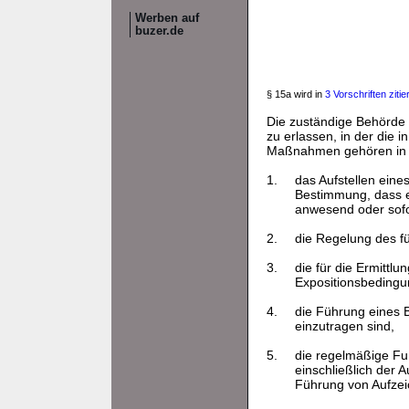
Werben auf
buzer.de
§ 15a wird in
3 Vorschriften zitier
Die zuständige Behörde 
zu erlassen, in der die
Maßnahmen gehören in 
1.
das Aufstellen eines
Bestimmung, dass e
anwesend oder sofo
2.
die Regelung des fü
3.
die für die Ermit
Expositionsbedingu
4.
die Führung eines B
einzutragen sind,
5.
die regelmäßige Fu
einschließlich der 
Führung von Aufzei