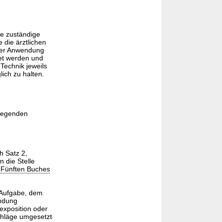
e zuständige
 die ärztlichen
 der Anwendung
et werden und
echnik jeweils
ich zu halten.
 legenden
h Satz 2,
 die Stelle
s
Fünften Buches
e Aufgabe, dem
endung
exposition oder
chläge umgesetzt