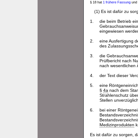
§ 18 hat
1 frühere Fassung
und 
(1) Es ist dafür zu so
1.
die beim Betrieb e
Gebrauchsanweisung
eingewiesen werden
2.
eine Ausfertigung d
des Zulassungssche
3.
die Gebrauchsanwe
Prüfbericht nach N
nach wesentlichen 
4.
der Text dieser Ver
5.
eine Röntgeneinric
§
4a
nach dem Stand
Strahlenschutz über
Stellen unverzüglic
6.
bei einer Röntgene
Bestandsverzeichni
Bestandsverzeichn
Medizinprodukten
k
Es ist dafür zu sorgen, 