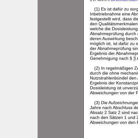
(1) Es ist dafür zu s
Inbetriebnahme eine Abn
festgestellt wird, dass 
den Qualitätsmerkmalen d
welche die Dosisleistung
Abnahmeprüfung durch de
deren Auswirkung beschr
möglich ist, ist dafür z
der Abnahmeprüfung sind
Ergebnis der Abnahmeprü
Genehmigung nach §
3
A
(2) In regelmäßigen Z
durch die ohne mechanisch
Nutzstrahlenbündel den 
Ergebnis der Konstanzpr
Dosisleistung ist unverz
Abweichungen von der Fr
(3) Die Aufzeichnunge
Jahre nach Abschluss d
Absatz 2 Satz 2 sind na
nach den Sätzen 1 und 2
Abweichungen von den Fr