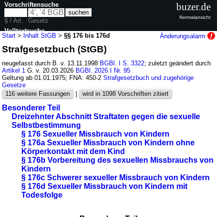
Vorschriftensuche
buzer.de
Normalansicht
§ / Art.
Gesetz
Volltextsuche
Start
>
Inhalt StGB
>
§§ 176 bis 176d
Änderungsalarm
Strafgesetzbuch (StGB)
nur in StGB
neugefasst durch B. v. 13.11.1998
BGBl. I S. 3322
; zuletzt geändert durch
Artikel 1
G. v. 20.03.2026
BGBl. 2026 I Nr. 95
Geltung ab 01.01.1975; FNA: 450-2
Strafgesetzbuch und zugehörige
Gesetze
116 weitere Fassungen
|
wird in 1098 Vorschriften zitiert
Besonderer Teil
Dreizehnter Abschnitt Straftaten gegen die sexuelle
Selbstbestimmung
§ 176 Sexueller Missbrauch von Kindern
§ 176a Sexueller Missbrauch von Kindern ohne
Körperkontakt mit dem Kind
§ 176b Vorbereitung des sexuellen Missbrauchs von
Kindern
§ 176c Schwerer sexueller Missbrauch von Kindern
§ 176d Sexueller Missbrauch von Kindern mit
Todesfolge