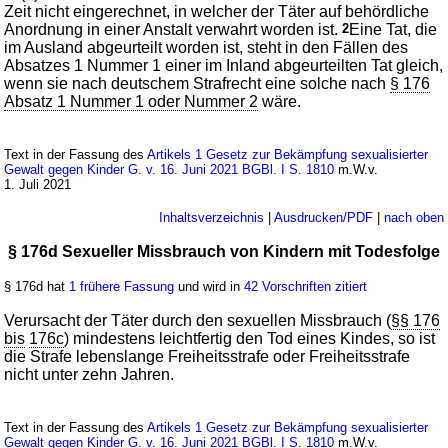
Zeit nicht eingerechnet, in welcher der Täter auf behördliche
Anordnung in einer Anstalt verwahrt worden ist.
2
Eine Tat, die
im Ausland abgeurteilt worden ist, steht in den Fällen des
Absatzes 1 Nummer 1 einer im Inland abgeurteilten Tat gleich,
wenn sie nach deutschem Strafrecht eine solche nach
§ 176
Absatz 1 Nummer 1 oder Nummer 2
wäre.
Text in der Fassung des
Artikels 1 Gesetz zur Bekämpfung sexualisierter
Gewalt gegen Kinder G. v. 16. Juni 2021 BGBl. I S. 1810
m.W.v.
1. Juli 2021
Inhaltsverzeichnis
|
Ausdrucken/PDF
|
nach oben
§ 176d Sexueller Missbrauch von Kindern mit Todesfolge
§ 176d hat
1 frühere Fassung
und wird in
42 Vorschriften zitiert
Verursacht der Täter durch den sexuellen Missbrauch (
§§ 176
bis
176c
) mindestens leichtfertig den Tod eines Kindes, so ist
die Strafe lebenslange Freiheitsstrafe oder Freiheitsstrafe
nicht unter zehn Jahren.
Text in der Fassung des
Artikels 1 Gesetz zur Bekämpfung sexualisierter
Gewalt gegen Kinder G. v. 16. Juni 2021 BGBl. I S. 1810
m.W.v.