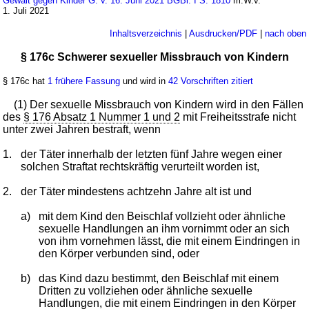
Gewalt gegen Kinder G. v. 16. Juni 2021 BGBl. I S. 1810
m.W.v.
1. Juli 2021
Inhaltsverzeichnis
|
Ausdrucken/PDF
|
nach oben
§ 176c Schwerer sexueller Missbrauch von Kindern
§ 176c hat
1 frühere Fassung
und wird in
42 Vorschriften zitiert
(1) Der sexuelle Missbrauch von Kindern wird in den Fällen
des
§ 176 Absatz 1 Nummer 1 und 2
mit Freiheitsstrafe nicht
unter zwei Jahren bestraft, wenn
1.
der Täter innerhalb der letzten fünf Jahre wegen einer
solchen Straftat rechtskräftig verurteilt worden ist,
2.
der Täter mindestens achtzehn Jahre alt ist und
a)
mit dem Kind den Beischlaf vollzieht oder ähnliche
sexuelle Handlungen an ihm vornimmt oder an sich
von ihm vornehmen lässt, die mit einem Eindringen in
den Körper verbunden sind, oder
b)
das Kind dazu bestimmt, den Beischlaf mit einem
Dritten zu vollziehen oder ähnliche sexuelle
Handlungen, die mit einem Eindringen in den Körper