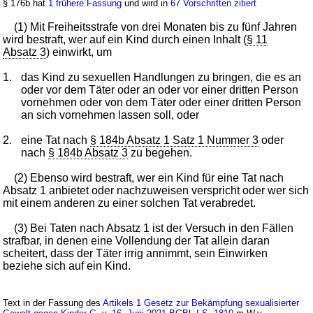
§ 176b hat
1 frühere Fassung
und wird in
67 Vorschriften zitiert
(1) Mit Freiheitsstrafe von drei Monaten bis zu fünf Jahren
wird bestraft, wer auf ein Kind durch einen Inhalt (
§ 11
Absatz 3
) einwirkt, um
1.
das Kind zu sexuellen Handlungen zu bringen, die es an
oder vor dem Täter oder an oder vor einer dritten Person
vornehmen oder von dem Täter oder einer dritten Person
an sich vornehmen lassen soll, oder
2.
eine Tat nach
§ 184b Absatz 1 Satz 1 Nummer 3
oder
nach
§ 184b Absatz 3
zu begehen.
(2) Ebenso wird bestraft, wer ein Kind für eine Tat nach
Absatz 1 anbietet oder nachzuweisen verspricht oder wer sich
mit einem anderen zu einer solchen Tat verabredet.
(3) Bei Taten nach Absatz 1 ist der Versuch in den Fällen
strafbar, in denen eine Vollendung der Tat allein daran
scheitert, dass der Täter irrig annimmt, sein Einwirken
beziehe sich auf ein Kind.
Text in der Fassung des
Artikels 1 Gesetz zur Bekämpfung sexualisierter