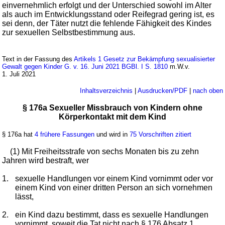
einvernehmlich erfolgt und der Unterschied sowohl im Alter
als auch im Entwicklungsstand oder Reifegrad gering ist, es
sei denn, der Täter nutzt die fehlende Fähigkeit des Kindes
zur sexuellen Selbstbestimmung aus.
Text in der Fassung des
Artikels 1 Gesetz zur Bekämpfung sexualisierter
Gewalt gegen Kinder G. v. 16. Juni 2021 BGBl. I S. 1810
m.W.v.
1. Juli 2021
Inhaltsverzeichnis
|
Ausdrucken/PDF
|
nach oben
§ 176a Sexueller Missbrauch von Kindern ohne
Körperkontakt mit dem Kind
§ 176a hat
4 frühere Fassungen
und wird in
75 Vorschriften zitiert
(1) Mit Freiheitsstrafe von sechs Monaten bis zu zehn
Jahren wird bestraft, wer
1.
sexuelle Handlungen vor einem Kind vornimmt oder vor
einem Kind von einer dritten Person an sich vornehmen
lässt,
2.
ein Kind dazu bestimmt, dass es sexuelle Handlungen
vornimmt, soweit die Tat nicht nach
§ 176 Absatz 1