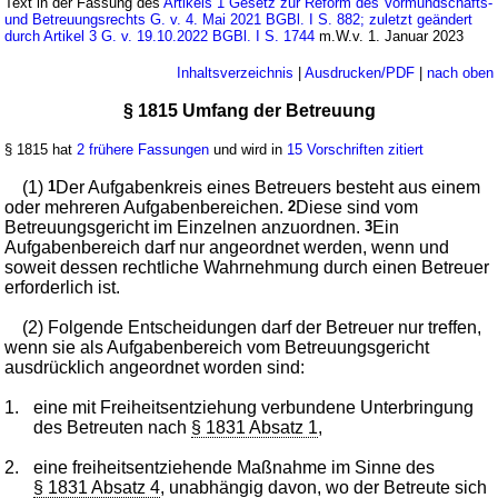
Text in der Fassung des
Artikels 1 Gesetz zur Reform des Vormundschafts-
und Betreuungsrechts G. v. 4. Mai 2021 BGBl. I S. 882; zuletzt geändert
durch Artikel 3 G. v. 19.10.2022 BGBl. I S. 1744
m.W.v. 1. Januar 2023
Inhaltsverzeichnis
|
Ausdrucken/PDF
|
nach oben
§ 1815 Umfang der Betreuung
§ 1815 hat
2 frühere Fassungen
und wird in
15 Vorschriften zitiert
(1)
1
Der Aufgabenkreis eines Betreuers besteht aus einem
oder mehreren Aufgabenbereichen.
2
Diese sind vom
Betreuungsgericht im Einzelnen anzuordnen.
3
Ein
Aufgabenbereich darf nur angeordnet werden, wenn und
soweit dessen rechtliche Wahrnehmung durch einen Betreuer
erforderlich ist.
(2) Folgende Entscheidungen darf der Betreuer nur treffen,
wenn sie als Aufgabenbereich vom Betreuungsgericht
ausdrücklich angeordnet worden sind:
1.
eine mit Freiheitsentziehung verbundene Unterbringung
des Betreuten nach
§ 1831 Absatz 1
,
2.
eine freiheitsentziehende Maßnahme im Sinne des
§ 1831 Absatz 4
, unabhängig davon, wo der Betreute sich