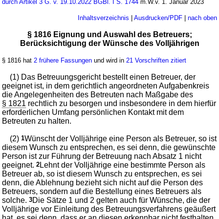
durch Artikel 3 G. v. 19.10.2022 BGBl. I S. 1744
m.W.v. 1. Januar 2023
Inhaltsverzeichnis
|
Ausdrucken/PDF
|
nach oben
§ 1816 Eignung und Auswahl des Betreuers;
Berücksichtigung der Wünsche des Volljährigen
§ 1816 hat
2 frühere Fassungen
und wird in
21 Vorschriften zitiert
(1) Das Betreuungsgericht bestellt einen Betreuer, der
geeignet ist, in dem gerichtlich angeordneten Aufgabenkreis
die Angelegenheiten des Betreuten nach Maßgabe des
§ 1821
rechtlich zu besorgen und insbesondere in dem hierfür
erforderlichen Umfang persönlichen Kontakt mit dem
Betreuten zu halten.
(2)
1
Wünscht der Volljährige eine Person als Betreuer, so ist
diesem Wunsch zu entsprechen, es sei denn, die gewünschte
Person ist zur Führung der Betreuung nach Absatz 1 nicht
geeignet.
2
Lehnt der Volljährige eine bestimmte Person als
Betreuer ab, so ist diesem Wunsch zu entsprechen, es sei
denn, die Ablehnung bezieht sich nicht auf die Person des
Betreuers, sondern auf die Bestellung eines Betreuers als
solche.
3
Die Sätze 1 und 2 gelten auch für Wünsche, die der
Volljährige vor Einleitung des Betreuungsverfahrens geäußert
hat, es sei denn, dass er an diesen erkennbar nicht festhalten