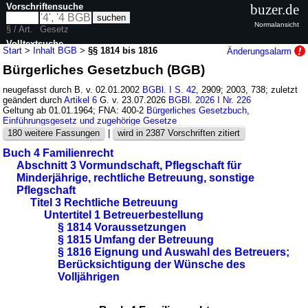
Vorschriftensuche
buzer.de
Normalansicht
§ / Art.
Gesetz
Volltextsuche
Start
>
Inhalt BGB
>
§§ 1814 bis 1816
Änderungsalarm
Bürgerliches Gesetzbuch (BGB)
nur in BGB
neugefasst durch B. v. 02.01.2002
BGBl. I S. 42
, 2909; 2003, 738; zuletzt
geändert durch
Artikel 6
G. v. 23.07.2026
BGBl. 2026 I Nr. 226
Geltung ab 01.01.1964; FNA: 400-2
Bürgerliches Gesetzbuch,
Einführungsgesetz und zugehörige Gesetze
180 weitere Fassungen
|
wird in 2387 Vorschriften zitiert
Buch 4 Familienrecht
Abschnitt 3 Vormundschaft, Pflegschaft für
Minderjährige, rechtliche Betreuung, sonstige
Pflegschaft
Titel 3 Rechtliche Betreuung
Untertitel 1 Betreuerbestellung
§ 1814 Voraussetzungen
§ 1815 Umfang der Betreuung
§ 1816 Eignung und Auswahl des Betreuers;
Berücksichtigung der Wünsche des
Volljährigen