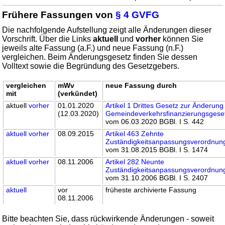
Frühere Fassungen von
§ 4 GVFG
Die nachfolgende Aufstellung zeigt alle Änderungen dieser
Vorschrift. Über die Links
aktuell
und
vorher
können Sie
jeweils alte Fassung (a.F.) und neue Fassung (n.F.)
vergleichen. Beim Änderungsgesetz finden Sie dessen
Volltext sowie die Begründung des Gesetzgebers.
vergleichen
mWv
neue Fassung durch
mit
(verkündet)
aktuell
vorher
01.01.2020
Artikel 1 Drittes Gesetz zur Änderung
(12.03.2020)
Gemeindeverkehrsfinanzierungsgese
vom 06.03.2020 BGBl. I S. 442
aktuell
vorher
08.09.2015
Artikel 463 Zehnte
Zuständigkeitsanpassungsverordnun
vom 31.08.2015 BGBl. I S. 1474
aktuell
vorher
08.11.2006
Artikel 282 Neunte
Zuständigkeitsanpassungsverordnun
vom 31.10.2006 BGBl. I S. 2407
aktuell
vor
früheste archivierte Fassung
08.11.2006
Bitte beachten Sie, dass rückwirkende Änderungen - soweit