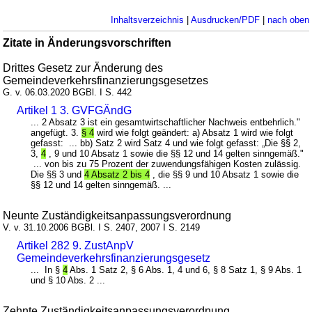
Inhaltsverzeichnis
|
Ausdrucken/PDF
|
nach oben
Zitate in Änderungsvorschriften
Drittes Gesetz zur Änderung des
Gemeindeverkehrsfinanzierungsgesetzes
G. v. 06.03.2020 BGBl. I S. 442
Artikel 1 3. GVFGÄndG
... 2 Absatz 3 ist ein gesamtwirtschaftlicher Nachweis entbehrlich."
angefügt. 3.
§ 4
wird wie folgt geändert: a) Absatz 1 wird wie folgt
gefasst: ... bb) Satz 2 wird Satz 4 und wie folgt gefasst: „Die §§ 2,
3,
4
, 9 und 10 Absatz 1 sowie die §§ 12 und 14 gelten sinngemäß."
... von bis zu 75 Prozent der zuwendungsfähigen Kosten zulässig.
Die §§ 3 und
4 Absatz 2 bis 4
, die §§ 9 und 10 Absatz 1 sowie die
§§ 12 und 14 gelten sinngemäß. ...
Neunte Zuständigkeitsanpassungsverordnung
V. v. 31.10.2006 BGBl. I S. 2407, 2007 I S. 2149
Artikel 282 9. ZustAnpV
Gemeindeverkehrsfinanzierungsgesetz
... In §
4
Abs. 1 Satz 2, § 6 Abs. 1, 4 und 6, § 8 Satz 1, § 9 Abs. 1
und § 10 Abs. 2 ...
Zehnte Zuständigkeitsanpassungsverordnung