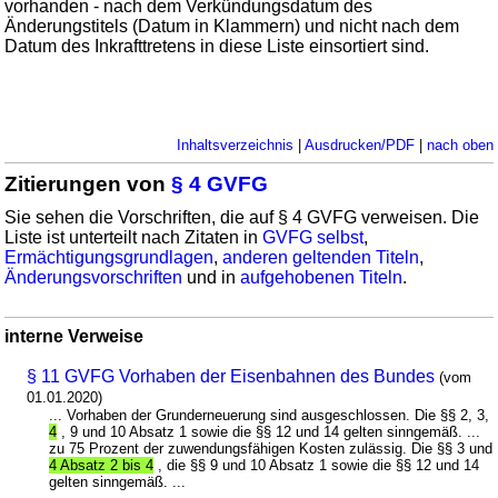
vorhanden - nach dem Verkündungsdatum des
Änderungstitels (Datum in Klammern) und nicht nach dem
Datum des Inkrafttretens in diese Liste einsortiert sind.
Inhaltsverzeichnis
|
Ausdrucken/PDF
|
nach oben
Zitierungen von
§ 4 GVFG
Sie sehen die Vorschriften, die auf § 4 GVFG verweisen. Die
Liste ist unterteilt nach Zitaten in
GVFG selbst
,
Ermächtigungsgrundlagen
,
anderen geltenden Titeln
,
Änderungsvorschriften
und in
aufgehobenen Titeln
.
interne Verweise
§ 11 GVFG Vorhaben der Eisenbahnen des Bundes
(vom
01.01.2020)
... Vorhaben der Grunderneuerung sind ausgeschlossen. Die §§ 2, 3,
4
, 9 und 10 Absatz 1 sowie die §§ 12 und 14 gelten sinngemäß. ...
zu 75 Prozent der zuwendungsfähigen Kosten zulässig. Die §§ 3 und
4 Absatz 2 bis 4
, die §§ 9 und 10 Absatz 1 sowie die §§ 12 und 14
gelten sinngemäß. ...