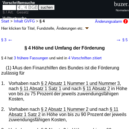
Vorschriftensuche
buzer
Normalans
§ / Art.
Gesetz
Volltextsuche
Start
>
Inhalt GVFG
>
§ 4
Änderungsalarm
Hier klicken für
Titel, Fundstelle, Änderungen
etc.
nur in GVFG
§ 4 - Gemeindeverkehrsfinanzierungsgesetz
←
→
§ 3
§ 5
(GVFG)
§ 4 Höhe und Umfang der Förderung
neugefasst durch B. v. 28.01.1988
BGBl. I S. 100
; zuletzt geändert durch
Artikel 323
V. v. 19.06.2020
BGBl. I S. 1328
§ 4 hat
3 frühere Fassungen
und wird in
4 Vorschriften zitiert
Geltung ab 01.03.1972; FNA: 910-6
Allgemeines Straßenbaurecht
7 weitere Fassungen
|
wird in 21 Vorschriften zitiert
(1)
1
Aus den Finanzhilfen des Bundes ist die Förderung
zulässig für
1.
Vorhaben nach
§ 2 Absatz 1 Nummer 1 und Nummer 3
,
nach
§ 11 Absatz 1 Satz 1
und nach
§ 11 Absatz 2
in Höhe
von bis zu 75 Prozent der jeweils zuwendungsfähigen
Kosten,
2.
Vorhaben nach
§ 2 Absatz 1 Nummer 2
und nach
§ 11
Absatz 1 Satz 2
in Höhe von bis zu 90 Prozent der jeweils
zuwendungsfähigen Kosten,