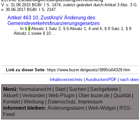
V. v. 31.08.2015 BGBl. I S. 1474; zuletzt geändert durch Artikel 3 Abs. 3 G.
v. 30.06.2017 BGBl. I S. 2147
Artikel 463 10. ZustAnpV Änderung des
Gemeindeverkehrsfinanzierungsgesetzes
... In §
4
Absatz 1 Satz 2, § 6 Absatz 1, 4 und 6, § 8 Satz 1, § 9
Absatz 1 sowie § 10 ...
Link zu dieser Seite
: https://www.buzer.de/gesetz/3895/a54329.htm
Inhaltsverzeichnis
|
Ausdrucken/PDF
|
nach oben
Menü:
Normalansicht
|
Start
|
Suchen
|
Sachgebiete
|
Aktuell
|
Verkündet
|
Web-Plugin
|
Über buzer.de
|
Qualität
|
Kontakt
|
Werbung
|
Datenschutz, Impressum
informiert bleiben:
Änderungsalarm
|
Web-Widget
|
RSS-
Feed