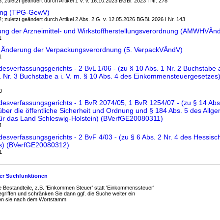
8; zuletzt geändert durch Artikel 1 V. v. 16.10.2023 BGBl. 2023 I Nr. 278
ng (TPG-GewV)
2; zuletzt geändert durch Artikel 2 Abs. 2 G. v. 12.05.2026 BGBl. 2026 I Nr. 143
ng der Arzneimittel- und Wirkstoffherstellungsverordnung (AMWHVÄn
1
r Änderung der Verpackungsverordnung (5. VerpackVÄndV)
1
sverfassungsgerichts - 2 BvL 1/06 - (zu § 10 Abs. 1 Nr. 2 Buchstabe a 
1 Nr. 3 Buchstabe a i. V. m. § 10 Abs. 4 des Einkommensteuergesetzes
0
esverfassungsgerichts - 1 BvR 2074/05, 1 BvR 1254/07 - (zu § 14 Abs
ber die öffentliche Sicherheit und Ordnung und § 184 Abs. 5 des Allg
ür das Land Schleswig-Holstein) (BVerfGE20080311)
1
sverfassungsgerichts - 2 BvF 4/03 - (zu § 6 Abs. 2 Nr. 4 des Hessisc
es) (BVerfGE20080312)
1
er Suchfunktionen
eine Bestandteile, z.B. 'Einkommen Steuer' statt 'Einkommenssteuer'
griffen und schränken Sie dann ggf. die Suche weiter ein
hen sie nach dem Wortstamm