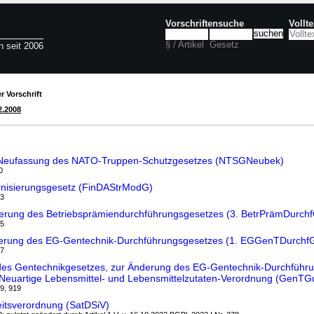
Vorschriftensuche
Vollt
§ / Artikel
Gesetz
n seit 2006
r Vorschrift
2.2008
Neufassung des NATO-Truppen-Schutzgesetzes (NTSGNeubek)
0
rnisierungsgesetz (FinDAStrModG)
93
nderung des Betriebsprämiendurchführungsgesetzes (3. BetrPrämDurc
95
derung des EG-Gentechnik-Durchführungsgesetzes (1. EGGenTDurch
97
des Gentechnikgesetzes, zur Änderung des EG-Gentechnik-Durchführ
 Neuartige Lebensmittel- und Lebensmittelzutaten-Verordnung (GenT
99, 919
eitsverordnung (SatDSiV)