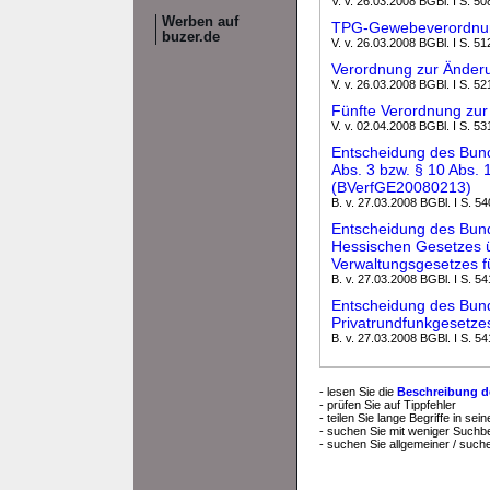
V. v. 26.03.2008 BGBl. I S. 50
Werben auf
TPG-Gewebeverordnu
buzer.de
V. v. 26.03.2008 BGBl. I S. 51
Verordnung zur Änderu
V. v. 26.03.2008 BGBl. I S. 52
Fünfte Verordnung zu
V. v. 02.04.2008 BGBl. I S. 53
Entscheidung des Bunde
Abs. 3 bzw. § 10 Abs. 
(BVerfGE20080213)
B. v. 27.03.2008 BGBl. I S. 54
Entscheidung des Bund
Hessischen Gesetzes ü
Verwaltungsgesetzes f
B. v. 27.03.2008 BGBl. I S. 54
Entscheidung des Bunde
Privatrundfunkgesetz
B. v. 27.03.2008 BGBl. I S. 54
- lesen Sie die
Beschreibung d
- prüfen Sie auf Tippfehler
- teilen Sie lange Begriffe in s
- suchen Sie mit weniger Suchbe
- suchen Sie allgemeiner / suc