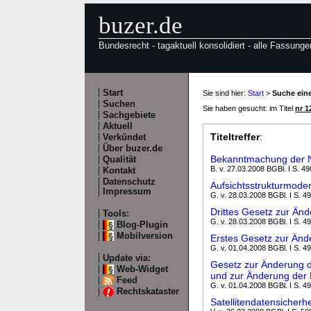
buzer.de
Bundesrecht - tagaktuell konsolidiert - alle Fassunge
Start
Sie sind hier:
Start
>
Suche eine
Suchen
Sie haben gesucht: im Titel
nr 1
Sachgebiete
Aktuell
Titeltreffer
:
Verkündet
Über buzer.de
Bekanntmachung der 
Qualität
B. v. 27.03.2008 BGBl. I S. 49
Kontakt
Datenschutz
Aufsichtsstrukturmode
Impressum
G. v. 28.03.2008 BGBl. I S. 4
Drittes Gesetz zur Ä
Tools:
G. v. 28.03.2008 BGBl. I S. 4
Blog-Plugin
Mobilversion
Erstes Gesetz zur Än
G. v. 01.04.2008 BGBl. I S. 4
Update via:
Gesetz zur Änderung 
Web-Widget
und zur Änderung der
Feed
G. v. 01.04.2008 BGBl. I S. 4
Rechtskataster
Satellitendatensicherh