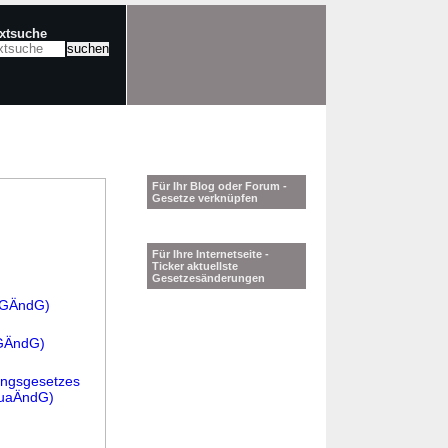
extsuche
Für Ihr Blog oder Forum -
Gesetze verknüpfen
Für Ihre Internetseite -
Ticker aktuellste
Gesetzesänderungen
hfGÄndG)
fGÄndG)
ungsgesetzes
GuaÄndG)