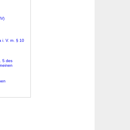
dV)
i. V. m. § 10
)
. 5 des
emeinen
hen