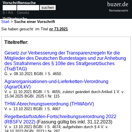
Vorschriftensuche
buzer.de
Normalansicht
§ / Art.
Gesetz
Volltextsuche
Start
>
Suche einer Vorschrift
Sie haben gesucht: im Titel
nr 73.2021
Titeltreffer
:
Gesetz zur Verbesserung der Transparenzregeln für die
Mitglieder des Deutschen Bundestages und zur Anhebung
des Strafrahmens des § 108e des Strafgesetzbuches
(TraBTAG)
G. v. 08.10.2021 BGBl. I S. 4650
Agrarorganisationen-und-Lieferketten-Verordnung
(AgrarOLkV)
V. v. 11.10.2021 BGBl. I S. 4655; zuletzt geändert durch Artikel 1 V. v.
15.04.2025 BGBl. 2025 I Nr. 115
THW-Abrechnungsverordnung (THWAbrV)
V. v. 13.10.2021 BGBl. I S. 4667
Regelbedarfsstufen-Fortschreibungsverordnung 2022
(RBSFV 2022)
(Fassung gültig bis inkl. 31.12.2023)
V. v. 13.10.2021 BGBl. I S. 4674; aufgehoben durch § 4 V. v.
24.10.2023 BGBl. 2023 I Nr. 287