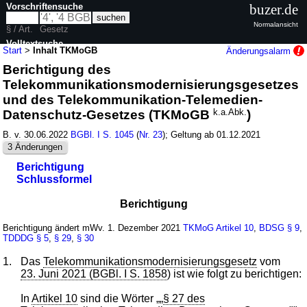
Vorschriftensuche
buzer.de
Normalansicht
§ / Art.
Gesetz
Volltextsuche
Start
>
Inhalt TKMoGB
Änderungsalarm
Berichtigung des
nur in TKMoGB
Telekommunikationsmodernisierungsgesetzes
und des Telekommunikation-Telemedien-
Datenschutz-Gesetzes (TKMoGB
k.a.Abk.
)
B. v. 30.06.2022
BGBl. I S. 1045
(
Nr. 23
); Geltung ab 01.12.2021
3 Änderungen
Berichtigung
Schlussformel
Berichtigung
Berichtigung ändert mWv. 1. Dezember 2021
TKMoG
Artikel 10
,
BDSG
§ 9
,
TDDDG
§ 5
,
§ 29
,
§ 30
1.
Das
Telekommunikationsmodernisierungsgesetz
vom
23. Juni 2021 (BGBl. I S. 1858
) ist wie folgt zu berichtigen:
In
Artikel 10
sind die Wörter „„
§ 27 des