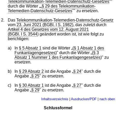
Telekommunikation-Telemedien-Datenschutz-Gesetzes
""
durch die Wörter „„
§ 29 des Telekommunikation-
Telemedien-Datenschutz-Gesetzes
"" zu ersetzen.
2.
Das
Telekommunikation-Telemedien-Datenschutz-Gesetz
vom
23. Juni 2021 (BGBl. I S. 1982
), das zuletzt durch
Artikel 4 des Gesetzes vom 12. August 2021
(BGBl. I S. 3544
) geändert worden ist, ist wie folgt zu
berichtigen:
a)
In
§ 5 Absatz 1
sind die Wörter „(
§ 1 Absatz 1 des
Funkanlagengesetzes
)" durch die Wörter „(
§ 3
Absatz 1 Nummer 1 des Funkanlagengesetzes
)" zu
ersetzen.
b)
In
§ 29 Absatz 2
ist die Angabe „
§ 24
" durch die
Angabe „
§ 25
" zu ersetzen.
c)
In
§ 30 Absatz 1
ist die Angabe „
§ 27
" durch die
Angabe „
§ 29
" zu ersetzen.
Inhaltsverzeichnis
|
Ausdrucken/PDF
|
nach oben
Schlussformel