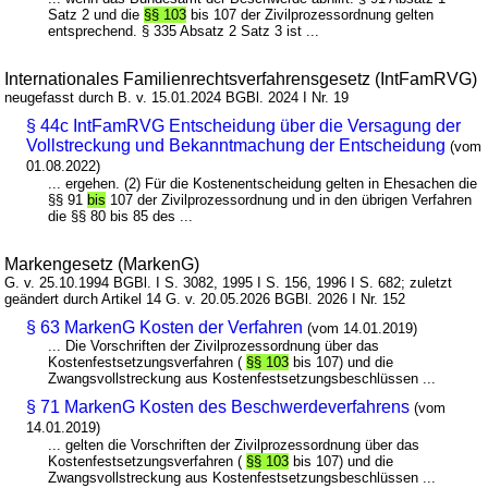
Satz 2 und die
§§ 103
bis 107 der Zivilprozessordnung gelten
entsprechend. § 335 Absatz 2 Satz 3 ist ...
Internationales Familienrechtsverfahrensgesetz (IntFamRVG)
neugefasst durch B. v. 15.01.2024 BGBl. 2024 I Nr. 19
§ 44c IntFamRVG Entscheidung über die Versagung der
Vollstreckung und Bekanntmachung der Entscheidung
(vom
01.08.2022)
... ergehen. (2) Für die Kostenentscheidung gelten in Ehesachen die
§§ 91
bis
107 der Zivilprozessordnung und in den übrigen Verfahren
die §§ 80 bis 85 des ...
Markengesetz (MarkenG)
G. v. 25.10.1994 BGBl. I S. 3082, 1995 I S. 156, 1996 I S. 682; zuletzt
geändert durch Artikel 14 G. v. 20.05.2026 BGBl. 2026 I Nr. 152
§ 63 MarkenG Kosten der Verfahren
(vom 14.01.2019)
... Die Vorschriften der Zivilprozessordnung über das
Kostenfestsetzungsverfahren (
§§ 103
bis 107) und die
Zwangsvollstreckung aus Kostenfestsetzungsbeschlüssen ...
§ 71 MarkenG Kosten des Beschwerdeverfahrens
(vom
14.01.2019)
... gelten die Vorschriften der Zivilprozessordnung über das
Kostenfestsetzungsverfahren (
§§ 103
bis 107) und die
Zwangsvollstreckung aus Kostenfestsetzungsbeschlüssen ...