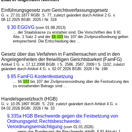
Einführungsgesetz zum Gerichtsverfassungsgesetz
G. v. 27.01.1877 RGBl. S. 77; zuletzt geändert durch Artikel 2 G. v.
08.12.2025 BGBl. 2025 I Nr. 318
§ 30 EGGVG
(vom 01.08.2013)
... der Staatskasse zu erstatten sind. Die Vorschriften des § 91
Abs. 1 Satz 2 und der
§§ 103
bis 107 der Zivilprozeßordnung gelten
entsprechend. Die Entscheidung des ...
Gesetz über das Verfahren in Familiensachen und in den
Angelegenheiten der freiwilligen Gerichtsbarkeit (FamFG)
Artikel 1 G. v. 17.12.2008 BGBl. I S. 2586, 2587, 2009 I S. 1102; zuletzt
geändert durch Artikel 4 G. v. 02.07.2026 BGBl. 2026 I Nr. 198
§ 85 FamFG Kostenfestsetzung
... §§
103
bis 107 der Zivilprozessordnung über die Festsetzung des
zu erstattenden Betrags sind ...
Handelsgesetzbuch (HGB)
G. v. 10.05.1897 RGBl. S. 219; zuletzt geändert durch Artikel 4 G. v.
04.02.2026 BGBl. 2026 I Nr. 33
§ 335a HGB Beschwerde gegen die Festsetzung von
Ordnungsgeld; Rechtsbeschwerde;
Verordnungsermächtigung
(vom 01.01.2026)
... wenn das Bundesamt der Beschwerde abhilft. § 91 Absatz 1