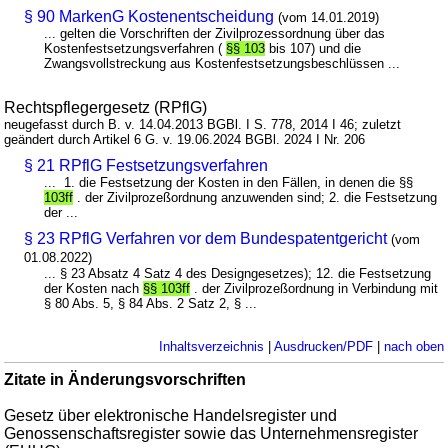
§ 90 MarkenG Kostenentscheidung
(vom 14.01.2019)
... gelten die Vorschriften der Zivilprozessordnung über das
Kostenfestsetzungsverfahren (
§§ 103
bis 107) und die
Zwangsvollstreckung aus Kostenfestsetzungsbeschlüssen ...
Rechtspflegergesetz (RPflG)
neugefasst durch B. v. 14.04.2013 BGBl. I S. 778, 2014 I 46; zuletzt
geändert durch Artikel 6 G. v. 19.06.2024 BGBl. 2024 I Nr. 206
§ 21 RPflG Festsetzungsverfahren
... 1. die Festsetzung der Kosten in den Fällen, in denen die §§
103ff
. der Zivilprozeßordnung anzuwenden sind; 2. die Festsetzung
der ...
§ 23 RPflG Verfahren vor dem Bundespatentgericht
(vom
01.08.2022)
... § 23 Absatz 4 Satz 4 des Designgesetzes); 12. die Festsetzung
der Kosten nach
§§ 103ff
. der Zivilprozeßordnung in Verbindung mit
§ 80 Abs. 5, § 84 Abs. 2 Satz 2, § ...
Inhaltsverzeichnis
|
Ausdrucken/PDF
|
nach oben
Zitate in Änderungsvorschriften
Gesetz über elektronische Handelsregister und
Genossenschaftsregister sowie das Unternehmensregister