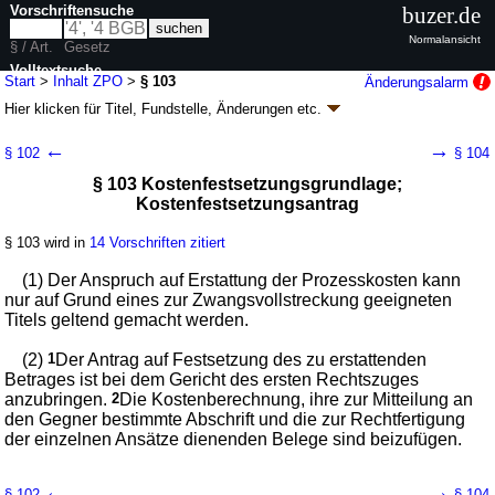
Vorschriftensuche
buzer.de
Normalansicht
§ / Art.
Gesetz
Volltextsuche
Start
>
Inhalt ZPO
>
§ 103
Änderungsalarm
Hier klicken für
Titel, Fundstelle, Änderungen
etc.
nur in ZPO
§ 103 - Zivilprozessordnung (ZPO)
←
→
§ 102
§ 104
neugefasst durch B. v. 05.12.2005
BGBl. I S. 3202
, 2006 I 431, 2007 I
§ 103 Kostenfestsetzungsgrundlage;
1781; zuletzt geändert durch
Artikel 3
G. v. 20.05.2026
BGBl. 2026 I Nr.
Kostenfestsetzungsantrag
152
Geltung ab 01.01.1964; FNA: 310-4
Zivilprozess, Zwangsversteigerung und
Zwangsverwaltung
§ 103 wird in
14 Vorschriften zitiert
134 weitere Fassungen
|
wird in 1971 Vorschriften zitiert
(1) Der Anspruch auf Erstattung der Prozesskosten kann
Buch 1 Allgemeine Vorschriften
nur auf Grund eines zur Zwangsvollstreckung geeigneten
Abschnitt 2 Parteien
Titels geltend gemacht werden.
Titel 5 Prozesskosten
(2)
1
Der Antrag auf Festsetzung des zu erstattenden
Betrages ist bei dem Gericht des ersten Rechtszuges
anzubringen.
2
Die Kostenberechnung, ihre zur Mitteilung an
den Gegner bestimmte Abschrift und die zur Rechtfertigung
der einzelnen Ansätze dienenden Belege sind beizufügen.
←
→
§ 102
§ 104