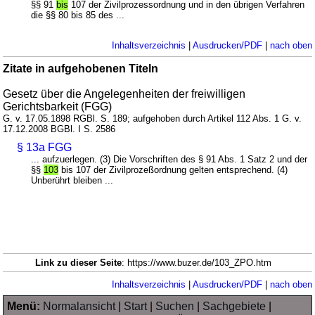
§§ 91
bis
107 der Zivilprozessordnung und in den übrigen Verfahren
die §§ 80 bis 85 des ...
Inhaltsverzeichnis
|
Ausdrucken/PDF
|
nach oben
Zitate in aufgehobenen Titeln
Gesetz über die Angelegenheiten der freiwilligen
Gerichtsbarkeit (FGG)
G. v. 17.05.1898 RGBl. S. 189; aufgehoben durch Artikel 112 Abs. 1 G. v.
17.12.2008 BGBl. I S. 2586
§ 13a FGG
... aufzuerlegen. (3) Die Vorschriften des § 91 Abs. 1 Satz 2 und der
§§
103
bis 107 der Zivilprozeßordnung gelten entsprechend. (4)
Unberührt bleiben ...
Link zu dieser Seite
: https://www.buzer.de/103_ZPO.htm
Inhaltsverzeichnis
|
Ausdrucken/PDF
|
nach oben
Menü:
Normalansicht
|
Start
|
Suchen
|
Sachgebiete
|