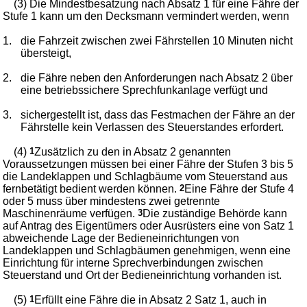
(3) Die Mindestbesatzung nach Absatz 1 für eine Fähre der
Stufe 1 kann um den Decksmann vermindert werden, wenn
1.
die Fahrzeit zwischen zwei Fährstellen 10 Minuten nicht
übersteigt,
2.
die Fähre neben den Anforderungen nach Absatz 2 über
eine betriebssichere Sprechfunkanlage verfügt und
3.
sichergestellt ist, dass das Festmachen der Fähre an der
Fährstelle kein Verlassen des Steuerstandes erfordert.
(4)
1
Zusätzlich zu den in Absatz 2 genannten
Voraussetzungen müssen bei einer Fähre der Stufen 3 bis 5
die Landeklappen und Schlagbäume vom Steuerstand aus
fernbetätigt bedient werden können.
2
Eine Fähre der Stufe 4
oder 5 muss über mindestens zwei getrennte
Maschinenräume verfügen.
3
Die zuständige Behörde kann
auf Antrag des Eigentümers oder Ausrüsters eine von Satz 1
abweichende Lage der Bedieneinrichtungen von
Landeklappen und Schlagbäumen genehmigen, wenn eine
Einrichtung für interne Sprechverbindungen zwischen
Steuerstand und Ort der Bedieneinrichtung vorhanden ist.
(5)
1
Erfüllt eine Fähre die in Absatz 2 Satz 1, auch in