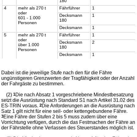
180
4
mehr als 270 t
Fährführer
1
oder
Decksmann
1
601 - 1.000
180
Personen
Decksmann
1
5
mehr als 270 t
Fährführer
1
oder
Decksmann
2
über 1.000
180
Personen
Decksmann
1
Dabei ist die jeweilige Stufe nach den für die Fähre
ungünstigeren Grenzwerten der Tragfähigkeit oder der Anzahl
der Fahrgäste zu bestimmen.
(2)
1
Die nach Absatz 1 vorgeschriebene Mindestbesatzung
setzt die Ausrüstung nach Standard S1 nach Artikel 31.02 des
ES-TRIN voraus.
2
Die Anforderungen an die Ausrüstung nach
Satz 1 gilt nicht für eine seil- oder kettengebundene Fähre.
3
Eine Fähre der Stufen 2 bis 5 muss zudem über eine
Vorrichtung verfügen, durch die das Festmachen der Fähre an
der Fährstelle ohne Verlassen des Steuerstandes möglich ist.