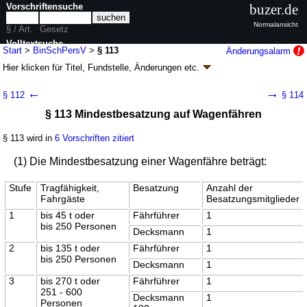
Vorschriftensuche
buzer.de
Normalansicht
§ / Art.
Gesetz
Volltextsuche
Start
>
BinSchPersV
>
§ 113
Änderungsalarm
Hier klicken für
Titel, Fundstelle, Änderungen
etc.
nur in BinSchPersV
§ 113 - Binnenschiffspersonalverordnung
←
→
§ 112
§ 114
(BinSchPersV)
§ 113 Mindestbesatzung auf Wagenfähren
Artikel 1 V. v. 26.11.2021
BGBl. I S. 4982
(
Nr. 81
); zuletzt geändert durch
Artikel 2
V. v. 17.12.2025
BGBl. 2025 I Nr. 381
§ 113 wird in
6 Vorschriften zitiert
Geltung ab 07.12.2021; FNA: 9500-1-6
Verwaltung und allgemeine Ordnung
der Binnenschifffahrt
(1) Die Mindestbesatzung einer Wagenfähre beträgt:
9 weitere Fassungen
|
wird in 71 Vorschriften zitiert
Teil 3 Besatzung
Stufe
Tragfähigkeit,
Besatzung
Anzahl der
Fahrgäste
Besatzungsmitglieder
1
bis 45 t oder
Fährführer
1
bis 250 Personen
Decksmann
1
2
bis 135 t oder
Fährführer
1
bis 250 Personen
Decksmann
1
3
bis 270 t oder
Fährführer
1
251 - 600
Decksmann
1
Personen