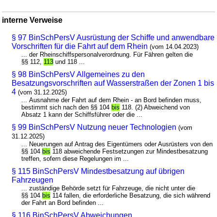
interne Verweise
§ 97 BinSchPersV Ausrüstung der Schiffe und anwendbare
Vorschriften für die Fahrt auf dem Rhein
(vom 14.04.2023)
... der Rheinschiffspersonalverordnung. Für Fähren gelten die
§§ 112,
113
und 118 ...
§ 98 BinSchPersV Allgemeines zu den
Besatzungsvorschriften auf Wasserstraßen der Zonen 1 bis
4
(vom 31.12.2025)
... Ausnahme der Fahrt auf dem Rhein - an Bord befinden muss,
bestimmt sich nach den §§ 104
bis
118. (2) Abweichend von
Absatz 1 kann der Schiffsführer oder die ...
§ 99 BinSchPersV Nutzung neuer Technologien
(vom
31.12.2025)
... Neuerungen auf Antrag des Eigentümers oder Ausrüsters von den
§§ 104
bis
118 abweichende Festsetzungen zur Mindestbesatzung
treffen, sofern diese Regelungen im ...
§ 115 BinSchPersV Mindestbesatzung auf übrigen
Fahrzeugen
... zuständige Behörde setzt für Fahrzeuge, die nicht unter die
§§ 104
bis
114 fallen, die erforderliche Besatzung, die sich während
der Fahrt an Bord befinden ...
§ 116 BinSchPersV Abweichungen