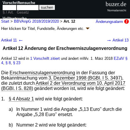
Vorschriftensuche
buzer.de
Normalansicht
§ / Art.
Gesetz
Volltextsuche
Start
>
BBVAnpG 2018/2019/2020
>
Art. 12
Änderungsalarm
Hier klicken für
Titel, Fundstelle, Änderungen
etc.
nur in BBVAnpG 2018/2019/2020
Artikel 12 - Bundesbesoldungs- und -
←
→
Artikel 11
Artikel 13
versorgungsanpassungsgesetz
Artikel 12 Änderung der Erschwerniszulagenverordnung
2018/2019/2020 (BBVAnpG 2018/2019/2020)
G. v. 08.11.2018
BGBl. I S. 1810
(
Nr. 37
); Geltung ab 01.03.2018,
Artikel 12 wird in
1 Vorschrift zitiert
und ändert mWv. 1. März 2018
EZulV
§
abweichend siehe
Artikel 21
4
,
§ 8
,
§ 23
20 Änderungen
|
Drucksachen / Entwurf / Begründung
|
Die
Erschwerniszulagenverordnung
in der Fassung der
wird in 9 Vorschriften zitiert
Bekanntmachung vom
3. Dezember 1998 (BGBl. I S. 3497
),
die zuletzt durch
Artikel 2 der Verordnung vom 10. April 2017
(BGBl. I S. 828
) geändert worden ist, wird wie folgt geändert:
1.
§ 4 Absatz 1
wird wie folgt geändert:
a)
In Nummer 1 wird die Angabe „5,13 Euro" durch die
Angabe „5,28 Euro" ersetzt.
b)
Nummer 2 wird wie folgt geändert: