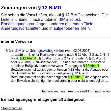
Zitierungen von
§ 12 BtMG
Sie sehen die Vorschriften, die auf § 12 BtMG verweisen. Die
Liste ist unterteilt nach Zitaten in
BtMG selbst
,
Ermächtigungsgrundlagen
,
anderen geltenden Titeln
,
Änderungsvorschriften
und in
aufgehobenen Titeln
.
interne Verweise
§ 32 BtMG Ordnungswidrigkeiten
(vom 02.07.2026)
... ausführt, 6. einer Rechtsverordnung nach § 11 Abs. 2 Satz 2 Nr. 2
bis 4,
§ 12 Abs. 4
, § 13 Abs. 3 Satz 2 Nr. 2, 3 oder 4, § 20 Abs. 1
oder § 28 Abs. 2 zuwiderhandelt, ... einen bestimmten Tatbestand
auf diese Bußgeldvorschrift verweist, 7. entgegen
§ 12 Abs. 1
Betäubungsmittel abgibt oder entgegen § 12 Abs. 2 die Abgabe oder
den Erwerb nicht ... verweist, 7. entgegen § 12 Abs. 1
Betäubungsmittel abgibt oder entgegen
§ 12 Abs. 2
die Abgabe oder
den Erwerb nicht richtig, nicht vollständig oder nicht unverzüglich ...
Inhaltsverzeichnis
|
Ausdrucken/PDF
|
nach oben
Ermächtigungsgrundlage gemäß Zitiergebot
Stammnormen