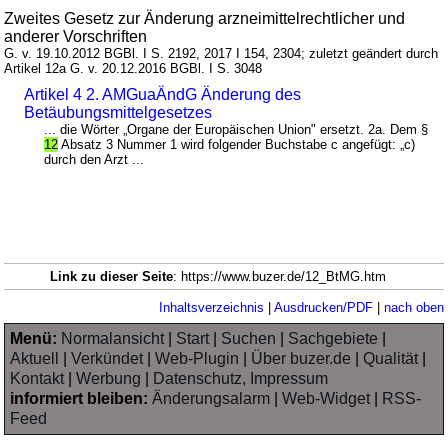
Zweites Gesetz zur Änderung arzneimittelrechtlicher und
anderer Vorschriften
G. v. 19.10.2012 BGBl. I S. 2192, 2017 I 154, 2304; zuletzt geändert durch
Artikel 12a G. v. 20.12.2016 BGBl. I S. 3048
Artikel 4 2. AMGuaÄndG Änderung des
Betäubungsmittelgesetzes
... die Wörter „Organe der Europäischen Union" ersetzt. 2a. Dem §
12
Absatz 3 Nummer 1 wird folgender Buchstabe c angefügt: „c)
durch den Arzt ...
Link zu dieser Seite
: https://www.buzer.de/12_BtMG.htm
Inhaltsverzeichnis
|
Ausdrucken/PDF
|
nach oben
Menü:
Normalansicht
|
Start
|
Suchen
|
Sachgebiete
|
Aktuell
|
Verkündet
|
Web-Plugin
|
Über buzer.de
|
Qualität
|
Kontakt
|
Werbung
|
Datenschutz, Impressum
informiert bleiben:
Änderungsalarm
|
Web-Widget
|
RSS-
Feed