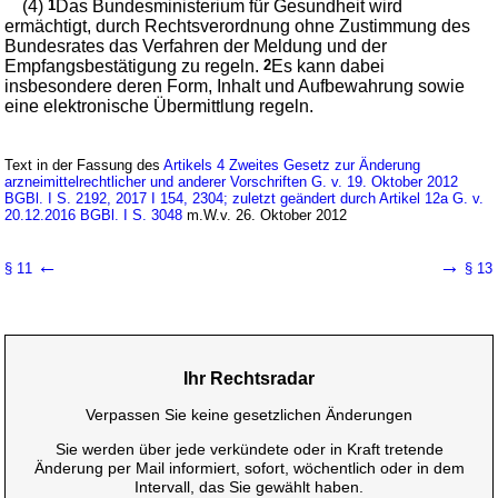
(4)
1
Das Bundesministerium für Gesundheit wird
ermächtigt, durch Rechtsverordnung ohne Zustimmung des
Bundesrates das Verfahren der Meldung und der
Empfangsbestätigung zu regeln.
2
Es kann dabei
insbesondere deren Form, Inhalt und Aufbewahrung sowie
eine elektronische Übermittlung regeln.
Text in der Fassung des
Artikels 4 Zweites Gesetz zur Änderung
arzneimittelrechtlicher und anderer Vorschriften G. v. 19. Oktober 2012
BGBl. I S. 2192, 2017 I 154, 2304; zuletzt geändert durch Artikel 12a G. v.
20.12.2016 BGBl. I S. 3048
m.W.v. 26. Oktober 2012
←
→
§ 11
§ 13
Ihr Rechtsradar
Verpassen Sie keine gesetzlichen Änderungen
Sie werden über jede verkündete oder in Kraft tretende
Änderung per Mail informiert, sofort, wöchentlich oder in dem
Intervall, das Sie gewählt haben.