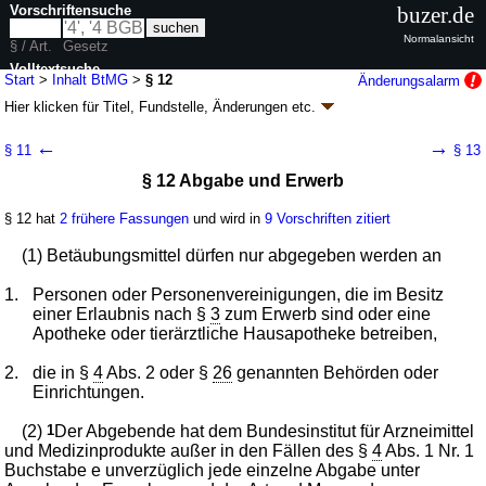
Vorschriftensuche
buzer.de
Normalansicht
§ / Art.
Gesetz
Volltextsuche
Start
>
Inhalt BtMG
>
§ 12
Änderungsalarm
Hier klicken für
Titel, Fundstelle, Änderungen
etc.
nur in BtMG
§ 12 - Betäubungsmittelgesetz (BtMG)
←
→
§ 11
§ 13
neugefasst durch B. v. 01.03.1994
BGBl. I S. 358
; zuletzt geändert durch
§ 12 Abgabe und Erwerb
Artikel 8
G. v. 26.06.2026
BGBl. 2026 I Nr. 195
Geltung ab 01.08.1981; FNA: 2121-6-24
Apotheken- und Arzneimittelwesen,
Gifte
§ 12 hat
2 frühere Fassungen
und wird in
9 Vorschriften zitiert
54 weitere Fassungen
|
Drucksachen / Entwurf / Begründung
|
(1) Betäubungsmittel dürfen nur abgegeben werden an
wird in 240 Vorschriften zitiert
Dritter Abschnitt Pflichten im Betäubungsmittelverkehr
1.
Personen oder Personenvereinigungen, die im Besitz
einer Erlaubnis nach §
3
zum Erwerb sind oder eine
Apotheke oder tierärztliche Hausapotheke betreiben,
2.
die in §
4
Abs. 2 oder §
26
genannten Behörden oder
Einrichtungen.
(2)
1
Der Abgebende hat dem Bundesinstitut für Arzneimittel
und Medizinprodukte außer in den Fällen des §
4
Abs. 1 Nr. 1
Buchstabe e unverzüglich jede einzelne Abgabe unter