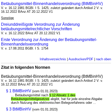
Betäubungsmittel-Binnenhandelsverordnung (BtMBinHV)
V. v. 16.12.1981 BGBl. I S. 1425; zuletzt geändert durch Artikel 2 V. v.
16.12.2022 BAnz AT 20.12.2022 V1
Sonstige
Dreiunddreißigste Verordnung zur Änderung
betäubungsmittelrechtlicher Vorschriften
V. v. 16.12.2022 BAnz AT 20.12.2022 V1
Erste Verordnung zur Änderung der Betäubungsmittel-
Binnenhandelsverordnung
V. v. 17.08.2011 BGBl. I S. 1754
Inhaltsverzeichnis
|
Ausdrucken/PDF
|
nach oben
Zitat in folgenden Normen
Betäubungsmittel-Binnenhandelsverordnung (BtMBinHV)
V. v. 16.12.1981 BGBl. I S. 1425; zuletzt geändert durch Artikel 2 V. v.
16.12.2022 BAnz AT 20.12.2022 V1
§ 1 BtMBinHV
(vom 01.01.2023)
... Betäubungsmittel nach
§ 12 Absatz 1 des
Betäubungsmittelgesetzes
abgibt, hat für jede einzelne Abgabe
durch Nutzung des elektronischen Belegverfahrens oder ...
§ 3 BtMBinHV
(vom 01.01.2023)