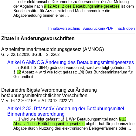
... oder elektronische Dokumente zu übersenden. (2) Zur Meldung
der Abgabe nach
§ 12 Abs. 2 des Betäubungsmittelgesetzes
ist dem
Bundesinstitut für Arzneimittel und Medizinprodukte die
Abgabemeldung binnen einer ...
Inhaltsverzeichnis
|
Ausdrucken/PDF
|
nach oben
Zitate in Änderungsvorschriften
Arzneimittelmarktneuordnungsgesetz (AMNOG)
G. v. 22.12.2010 BGBl. I S. 2262
Artikel 6 AMNOG Änderung des Betäubungsmittelgesetzes
... (BGBl. I S. 3944) geändert worden ist, wird wie folgt geändert: 1.
§
12
Absatz 4 wird wie folgt gefasst: „(4) Das Bundesministerium für
Gesundheit ...
Dreiunddreißigste Verordnung zur Änderung
betäubungsmittelrechtlicher Vorschriften
V. v. 16.12.2022 BAnz AT 20.12.2022 V1
Artikel 2 33. BtMÄndV Änderung der Betäubungsmittel-
Binnenhandelsverordnung
... 1 wird wie folgt gefasst: „§ 1 Wer Betäubungsmittel nach
§ 12
Absatz 1 des Betäubungsmittelgesetzes
abgibt, hat für jede einzelne
Abgabe durch Nutzung des elektronischen Belegverfahrens oder ...