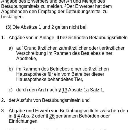
Angabe des Erwerbers und der Art und Menge des
Betäubungsmittels zu melden.
2
Der Erwerber hat dem
Abgebenden den Empfang der Betäubungsmittel zu
bestätigen.
(3) Die Absätze 1 und 2 gelten nicht bei
1.
Abgabe von in Anlage
III
bezeichneten Betäubungsmitteln
a)
auf Grund ärztlicher, zahnärztlicher oder tierärztlicher
Verschreibung im Rahmen des Betriebes einer
Apotheke,
b)
im Rahmen des Betriebes einer tierärztlichen
Hausapotheke für ein vom Betreiber dieser
Hausapotheke behandeltes Tier,
c)
durch den Arzt nach §
13
Absatz 1a Satz 1,
2.
der Ausfuhr von Betäubungsmitteln und
3.
Abgabe und Erwerb von Betäubungsmitteln zwischen den
in §
4
Abs. 2 oder §
26
genannten Behörden oder
Einrichtungen.