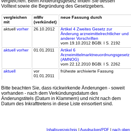
vergleichen. Beim Änderungsgesetz finden Sie dessen
Volltext sowie die Begründung des Gesetzgebers.
vergleichen
mWv
neue Fassung durch
mit
(verkündet)
aktuell
vorher
26.10.2012
Artikel 4 Zweites Gesetz zur
Änderung arzneimittelrechtlicher und
anderer Vorschriften
vom 19.10.2012 BGBl. I S. 2192
aktuell
vorher
01.01.2011
Artikel 6
Arzneimittelmarktneuordnungsgesetz
(AMNOG)
vom 22.12.2010 BGBl. I S. 2262
aktuell
vor
früheste archivierte Fassung
01.01.2011
Bitte beachten Sie, dass rückwirkende Änderungen - soweit
vorhanden - nach dem Verkündungsdatum des
Änderungstitels (Datum in Klammern) und nicht nach dem
Datum des Inkrafttretens in diese Liste einsortiert sind.
Inhaltsverzeichnis
|
Ausdrucken/PDF
|
nach oben