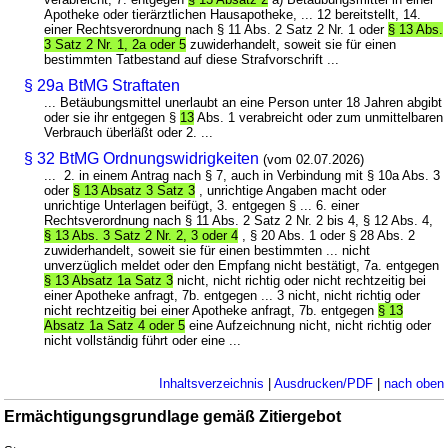
Apotheke oder tierärztlichen Hausapotheke, ... 12 bereitstellt, 14.
einer Rechtsverordnung nach § 11 Abs. 2 Satz 2 Nr. 1 oder
§ 13 Abs.
3 Satz 2 Nr. 1, 2a oder 5
zuwiderhandelt, soweit sie für einen
bestimmten Tatbestand auf diese Strafvorschrift ...
§ 29a BtMG Straftaten
... Betäubungsmittel unerlaubt an eine Person unter 18 Jahren abgibt
oder sie ihr entgegen §
13
Abs. 1 verabreicht oder zum unmittelbaren
Verbrauch überläßt oder 2. ...
§ 32 BtMG Ordnungswidrigkeiten
(vom 02.07.2026)
... 2. in einem Antrag nach § 7, auch in Verbindung mit § 10a Abs. 3
oder
§ 13 Absatz 3 Satz 3
, unrichtige Angaben macht oder
unrichtige Unterlagen beifügt, 3. entgegen § ... 6. einer
Rechtsverordnung nach § 11 Abs. 2 Satz 2 Nr. 2 bis 4, § 12 Abs. 4,
§ 13 Abs. 3 Satz 2 Nr. 2, 3 oder 4
, § 20 Abs. 1 oder § 28 Abs. 2
zuwiderhandelt, soweit sie für einen bestimmten ... nicht
unverzüglich meldet oder den Empfang nicht bestätigt, 7a. entgegen
§ 13 Absatz 1a Satz 3
nicht, nicht richtig oder nicht rechtzeitig bei
einer Apotheke anfragt, 7b. entgegen ... 3 nicht, nicht richtig oder
nicht rechtzeitig bei einer Apotheke anfragt, 7b. entgegen
§ 13
Absatz 1a Satz 4 oder 5
eine Aufzeichnung nicht, nicht richtig oder
nicht vollständig führt oder eine ...
Inhaltsverzeichnis
|
Ausdrucken/PDF
|
nach oben
Ermächtigungsgrundlage gemäß Zitiergebot