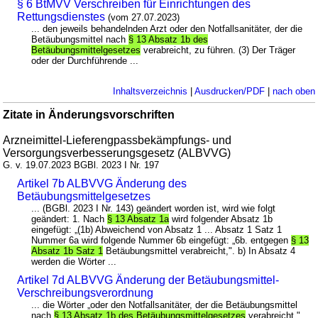
§ 6 BtMVV Verschreiben für Einrichtungen des
Rettungsdienstes
(vom 27.07.2023)
... den jeweils behandelnden Arzt oder den Notfallsanitäter, der die
Betäubungsmittel nach
§ 13 Absatz 1b des
Betäubungsmittelgesetzes
verabreicht, zu führen. (3) Der Träger
oder der Durchführende ...
Inhaltsverzeichnis
|
Ausdrucken/PDF
|
nach oben
Zitate in Änderungsvorschriften
Arzneimittel-Lieferengpassbekämpfungs- und
Versorgungsverbesserungsgesetz (ALBVVG)
G. v. 19.07.2023 BGBl. 2023 I Nr. 197
Artikel 7b ALBVVG Änderung des
Betäubungsmittelgesetzes
... (BGBl. 2023 I Nr. 143) geändert worden ist, wird wie folgt
geändert: 1. Nach
§ 13 Absatz 1a
wird folgender Absatz 1b
eingefügt: „(1b) Abweichend von Absatz 1 ... Absatz 1 Satz 1
Nummer 6a wird folgende Nummer 6b eingefügt: „6b. entgegen
§ 13
Absatz 1b Satz 1
Betäubungsmittel verabreicht,". b) In Absatz 4
werden die Wörter ...
Artikel 7d ALBVVG Änderung der Betäubungsmittel-
Verschreibungsverordnung
... die Wörter „oder den Notfallsanitäter, der die Betäubungsmittel
nach
§ 13 Absatz 1b des Betäubungsmittelgesetzes
verabreicht," ...