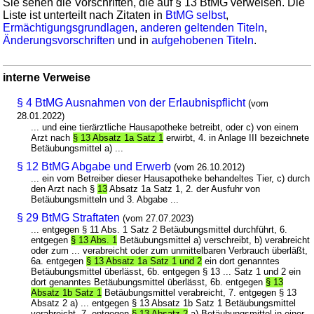
Sie sehen die Vorschriften, die auf § 13 BtMG verweisen. Die
Liste ist unterteilt nach Zitaten in
BtMG selbst
,
Ermächtigungsgrundlagen
,
anderen geltenden Titeln
,
Änderungsvorschriften
und in
aufgehobenen Titeln
.
interne Verweise
§ 4 BtMG Ausnahmen von der Erlaubnispflicht
(vom
28.01.2022)
... und eine tierärztliche Hausapotheke betreibt, oder c) von einem
Arzt nach
§ 13 Absatz 1a Satz 1
erwirbt, 4. in Anlage III bezeichnete
Betäubungsmittel a) ...
§ 12 BtMG Abgabe und Erwerb
(vom 26.10.2012)
... ein vom Betreiber dieser Hausapotheke behandeltes Tier, c) durch
den Arzt nach §
13
Absatz 1a Satz 1, 2. der Ausfuhr von
Betäubungsmitteln und 3. Abgabe ...
§ 29 BtMG Straftaten
(vom 27.07.2023)
... entgegen § 11 Abs. 1 Satz 2 Betäubungsmittel durchführt, 6.
entgegen
§ 13 Abs. 1
Betäubungsmittel a) verschreibt, b) verabreicht
oder zum ... verabreicht oder zum unmittelbaren Verbrauch überläßt,
6a. entgegen
§ 13 Absatz 1a Satz 1 und 2
ein dort genanntes
Betäubungsmittel überlässt, 6b. entgegen § 13 ... Satz 1 und 2 ein
dort genanntes Betäubungsmittel überlässt, 6b. entgegen
§ 13
Absatz 1b Satz 1
Betäubungsmittel verabreicht, 7. entgegen § 13
Absatz 2 a) ... entgegen § 13 Absatz 1b Satz 1 Betäubungsmittel
verabreicht, 7. entgegen
§ 13 Absatz 2
a) Betäubungsmittel in einer