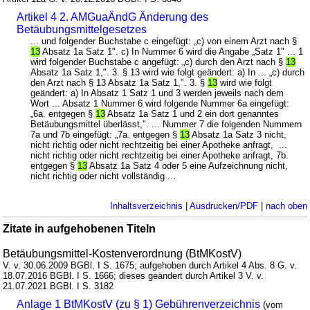
Artikel 4 2. AMGuaÄndG Änderung des
Betäubungsmittelgesetzes
... und folgender Buchstabe c eingefügt: „c) von einem Arzt nach §
13
Absatz 1a Satz 1". c) In Nummer 6 wird die Angabe „Satz 1" ... 1
wird folgender Buchstabe c angefügt: „c) durch den Arzt nach §
13
Absatz 1a Satz 1,". 3. § 13 wird wie folgt geändert: a) In ... „c) durch
den Arzt nach § 13 Absatz 1a Satz 1,". 3. §
13
wird wie folgt
geändert: a) In Absatz 1 Satz 1 und 3 werden jeweils nach dem
Wort ... Absatz 1 Nummer 6 wird folgende Nummer 6a eingefügt:
„6a. entgegen §
13
Absatz 1a Satz 1 und 2 ein dort genanntes
Betäubungsmittel überlässt,". ... Nummer 7 die folgenden Nummern
7a und 7b eingefügt: „7a. entgegen §
13
Absatz 1a Satz 3 nicht,
nicht richtig oder nicht rechtzeitig bei einer Apotheke anfragt, ...
nicht richtig oder nicht rechtzeitig bei einer Apotheke anfragt, 7b.
entgegen §
13
Absatz 1a Satz 4 oder 5 eine Aufzeichnung nicht,
nicht richtig oder nicht vollständig ...
Inhaltsverzeichnis
|
Ausdrucken/PDF
|
nach oben
Zitate in aufgehobenen Titeln
Betäubungsmittel-Kostenverordnung (BtMKostV)
V. v. 30.06.2009 BGBl. I S. 1675; aufgehoben durch Artikel 4 Abs. 8 G. v.
18.07.2016 BGBl. I S. 1666; dieses geändert durch Artikel 3 V. v.
21.07.2021 BGBl. I S. 3182
Anlage 1 BtMKostV (zu § 1) Gebührenverzeichnis
(vom