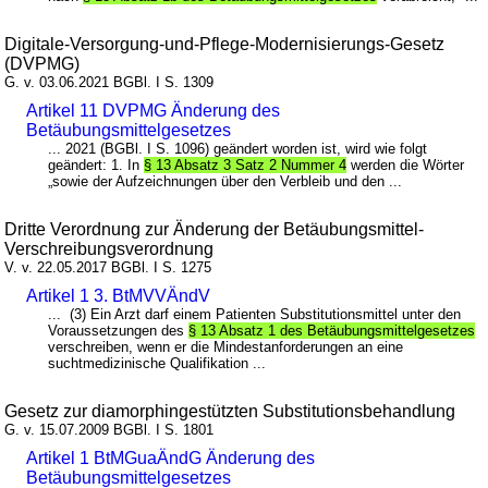
Digitale-Versorgung-und-Pflege-Modernisierungs-Gesetz
(DVPMG)
G. v. 03.06.2021 BGBl. I S. 1309
Artikel 11 DVPMG Änderung des
Betäubungsmittelgesetzes
... 2021 (BGBl. I S. 1096) geändert worden ist, wird wie folgt
geändert: 1. In
§ 13 Absatz 3 Satz 2 Nummer 4
werden die Wörter
„sowie der Aufzeichnungen über den Verbleib und den ...
Dritte Verordnung zur Änderung der Betäubungsmittel-
Verschreibungsverordnung
V. v. 22.05.2017 BGBl. I S. 1275
Artikel 1 3. BtMVVÄndV
... (3) Ein Arzt darf einem Patienten Substitutionsmittel unter den
Voraussetzungen des
§ 13 Absatz 1 des Betäubungsmittelgesetzes
verschreiben, wenn er die Mindestanforderungen an eine
suchtmedizinische Qualifikation ...
Gesetz zur diamorphingestützten Substitutionsbehandlung
G. v. 15.07.2009 BGBl. I S. 1801
Artikel 1 BtMGuaÄndG Änderung des
Betäubungsmittelgesetzes