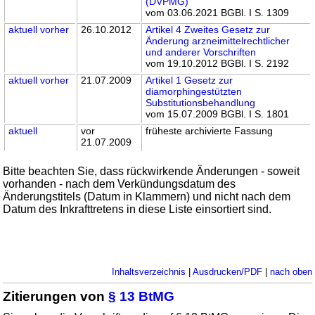
(DVPMG)
vom 03.06.2021 BGBl. I S. 1309
aktuell
vorher
26.10.2012
Artikel 4 Zweites Gesetz zur
Änderung arzneimittelrechtlicher
und anderer Vorschriften
vom 19.10.2012 BGBl. I S. 2192
aktuell
vorher
21.07.2009
Artikel 1 Gesetz zur
diamorphingestützten
Substitutionsbehandlung
vom 15.07.2009 BGBl. I S. 1801
aktuell
vor
früheste archivierte Fassung
21.07.2009
Bitte beachten Sie, dass rückwirkende Änderungen - soweit
vorhanden - nach dem Verkündungsdatum des
Änderungstitels (Datum in Klammern) und nicht nach dem
Datum des Inkrafttretens in diese Liste einsortiert sind.
Inhaltsverzeichnis
|
Ausdrucken/PDF
|
nach oben
Zitierungen von
§ 13 BtMG