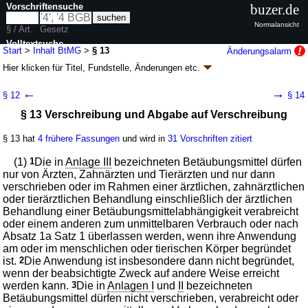
Vorschriftensuche
buzer.de
Normalansicht
§ / Art.
Gesetz
Volltextsuche
Start
>
Inhalt BtMG
>
§ 13
Änderungsalarm
Hier klicken für
Titel, Fundstelle, Änderungen
etc.
nur in BtMG
§ 13 - Betäubungsmittelgesetz (BtMG)
←
→
§ 12
§ 14
neugefasst durch B. v. 01.03.1994
BGBl. I S. 358
; zuletzt geändert durch
§ 13 Verschreibung und Abgabe auf Verschreibung
Artikel 8
G. v. 26.06.2026
BGBl. 2026 I Nr. 195
Geltung ab 01.08.1981; FNA: 2121-6-24
Apotheken- und Arzneimittelwesen,
Gifte
§ 13 hat
4 frühere Fassungen
und wird in
31 Vorschriften zitiert
54 weitere Fassungen
|
Drucksachen / Entwurf / Begründung
|
(1)
1
Die in
Anlage III
bezeichneten Betäubungsmittel dürfen
wird in 240 Vorschriften zitiert
nur von Ärzten, Zahnärzten und Tierärzten und nur dann
Dritter Abschnitt Pflichten im Betäubungsmittelverkehr
verschrieben oder im Rahmen einer ärztlichen, zahnärztlichen
oder tierärztlichen Behandlung einschließlich der ärztlichen
Behandlung einer Betäubungsmittelabhängigkeit verabreicht
oder einem anderen zum unmittelbaren Verbrauch oder nach
Absatz 1a Satz 1 überlassen werden, wenn ihre Anwendung
am oder im menschlichen oder tierischen Körper begründet
ist.
2
Die Anwendung ist insbesondere dann nicht begründet,
wenn der beabsichtigte Zweck auf andere Weise erreicht
werden kann.
3
Die in
Anlagen I
und
II
bezeichneten
Betäubungsmittel dürfen nicht verschrieben, verabreicht oder