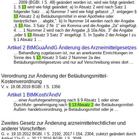
... 2009 (BGBl. I S. 49) geändert worden ist, wird wie folgt geändert:
1. §
13
wird wie folgt geändert: a) In Absatz 2 wird nach Satz 1
folgender Satz ... a) Nummer 7 wird wie folgt gefasst: „7. entgegen §
13
Absatz 2 a) Betäubungsmittel in einer Apotheke oder
tierärztlichen ... abgibt,". b) In Nummer 14 werden nach der Angabe
„§
13
Abs. 3 Satz 2 Nr. 1" ein Komma und die Angabe „2a" eingefügt.
4. ... 1 Nummer 2 wird nach der Angabe „§ 10a Abs. 3" die Angabe
„oder §
13
Absatz 3 Satz 3" eingefügt. 5. In Spalte 2 der Anlage I zu
§ 1 Absatz 1 ...
Artikel 2 BtMGuaÄndG Änderung des Arzneimittelgesetzes
... Behandlung zugelassen ist, nur an anerkannte Einrichtungen im
Sinne des §
13
Absatz 3 Satz 2 Nummer 2a des
Betäubungsmittelgesetzes und nur auf Verschreibung eines dort ...
Verordnung zur Änderung der Betäubungsmittel-
Kostenverordnung
V. v. 18.08.2019 BGBl. I S. 1356
Artikel 1 BtMKostVÄndV
... einer Ausfuhrgenehmigung nach § 9 Absatz 1 oder einer
Durchfuhr- genehmigung nach
§ 13 Absatz 2
der Betäubungsmittel-
Außen- handelsverordnung, je Betäubungsmittel oder je ...
Zweites Gesetz zur Änderung arzneimittelrechtlicher und
anderer Vorschriften
G. v. 19.10.2012 BGBl. I S. 2192, 2017 I 154, 2304; zuletzt geändert durch
Artikel 12a G. v. 20.12.2016 BGBl. I S. 3048