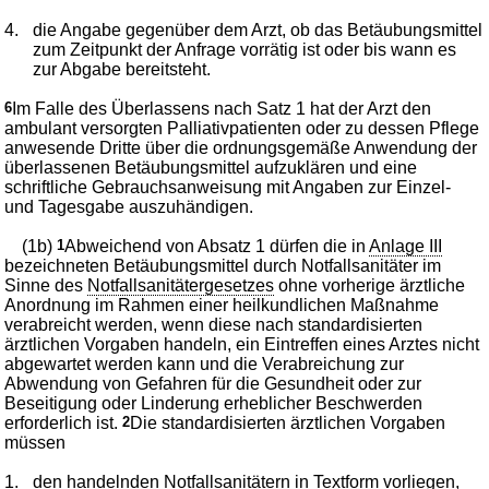
4.
die Angabe gegenüber dem Arzt, ob das Betäubungsmittel
zum Zeitpunkt der Anfrage vorrätig ist oder bis wann es
zur Abgabe bereitsteht.
6
Im Falle des Überlassens nach Satz 1 hat der Arzt den
ambulant versorgten Palliativpatienten oder zu dessen Pflege
anwesende Dritte über die ordnungsgemäße Anwendung der
überlassenen Betäubungsmittel aufzuklären und eine
schriftliche Gebrauchsanweisung mit Angaben zur Einzel-
und Tagesgabe auszuhändigen.
(1b)
1
Abweichend von Absatz 1 dürfen die in
Anlage III
bezeichneten Betäubungsmittel durch Notfallsanitäter im
Sinne des
Notfallsanitätergesetzes
ohne vorherige ärztliche
Anordnung im Rahmen einer heilkundlichen Maßnahme
verabreicht werden, wenn diese nach standardisierten
ärztlichen Vorgaben handeln, ein Eintreffen eines Arztes nicht
abgewartet werden kann und die Verabreichung zur
Abwendung von Gefahren für die Gesundheit oder zur
Beseitigung oder Linderung erheblicher Beschwerden
erforderlich ist.
2
Die standardisierten ärztlichen Vorgaben
müssen
1.
den handelnden Notfallsanitätern in Textform vorliegen,