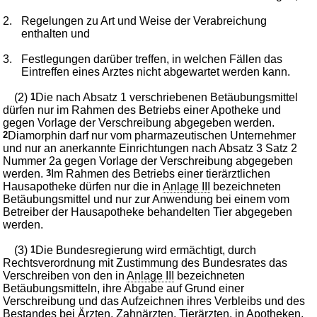
2.
Regelungen zu Art und Weise der Verabreichung
enthalten und
3.
Festlegungen darüber treffen, in welchen Fällen das
Eintreffen eines Arztes nicht abgewartet werden kann.
(2)
1
Die nach Absatz 1 verschriebenen Betäubungsmittel
dürfen nur im Rahmen des Betriebs einer Apotheke und
gegen Vorlage der Verschreibung abgegeben werden.
2
Diamorphin darf nur vom pharmazeutischen Unternehmer
und nur an anerkannte Einrichtungen nach Absatz 3 Satz 2
Nummer 2a gegen Vorlage der Verschreibung abgegeben
werden.
3
Im Rahmen des Betriebs einer tierärztlichen
Hausapotheke dürfen nur die in
Anlage III
bezeichneten
Betäubungsmittel und nur zur Anwendung bei einem vom
Betreiber der Hausapotheke behandelten Tier abgegeben
werden.
(3)
1
Die Bundesregierung wird ermächtigt, durch
Rechtsverordnung mit Zustimmung des Bundesrates das
Verschreiben von den in
Anlage III
bezeichneten
Betäubungsmitteln, ihre Abgabe auf Grund einer
Verschreibung und das Aufzeichnen ihres Verbleibs und des
Bestandes bei Ärzten, Zahnärzten, Tierärzten, in Apotheken,