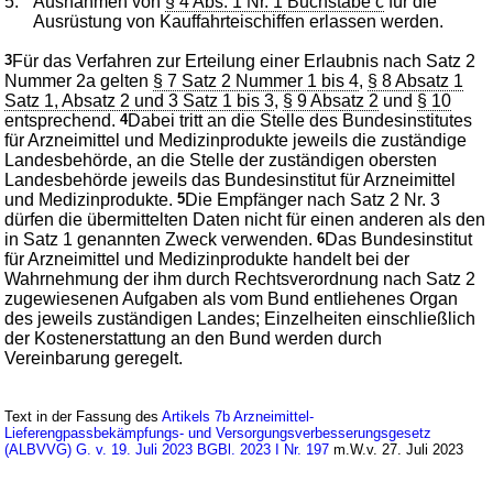
5.
Ausnahmen von
§ 4 Abs. 1 Nr. 1 Buchstabe c
für die
Ausrüstung von Kauffahrteischiffen erlassen werden.
3
Für das Verfahren zur Erteilung einer Erlaubnis nach Satz 2
Nummer 2a gelten
§ 7 Satz 2 Nummer 1 bis 4
,
§ 8 Absatz 1
Satz 1, Absatz 2 und 3 Satz 1 bis 3
,
§ 9 Absatz 2
und
§ 10
entsprechend.
4
Dabei tritt an die Stelle des Bundesinstitutes
für Arzneimittel und Medizinprodukte jeweils die zuständige
Landesbehörde, an die Stelle der zuständigen obersten
Landesbehörde jeweils das Bundesinstitut für Arzneimittel
und Medizinprodukte.
5
Die Empfänger nach Satz 2 Nr. 3
dürfen die übermittelten Daten nicht für einen anderen als den
in Satz 1 genannten Zweck verwenden.
6
Das Bundesinstitut
für Arzneimittel und Medizinprodukte handelt bei der
Wahrnehmung der ihm durch Rechtsverordnung nach Satz 2
zugewiesenen Aufgaben als vom Bund entliehenes Organ
des jeweils zuständigen Landes; Einzelheiten einschließlich
der Kostenerstattung an den Bund werden durch
Vereinbarung geregelt.
Text in der Fassung des
Artikels 7b Arzneimittel-
Lieferengpassbekämpfungs- und Versorgungsverbesserungsgesetz
(ALBVVG) G. v. 19. Juli 2023 BGBl. 2023 I Nr. 197
m.W.v. 27. Juli 2023