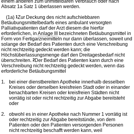
einem anderen zum unmittelbaren Verbrauch oder nach
Absatz 1a Satz 1 überlassen werden.
(1a)
1
Zur Deckung des nicht aufschiebbaren
Betäubungsmittelbedarfs eines ambulant versorgten
Palliativpatienten darf der Arzt diesem die hierfür
erforderlichen, in
Anlage III
bezeichneten Betäubungsmittel in
Form von Fertigarzneimitteln nur dann überlassen, soweit und
solange der Bedarf des Patienten durch eine Verschreibung
nicht rechtzeitig gedeckt werden kann; die
Höchstüberlassungsmenge darf den Dreitagesbedarf nicht
überschreiten.
2
Der Bedarf des Patienten kann durch eine
Verschreibung nicht rechtzeitig gedeckt werden, wenn das
erforderliche Betäubungsmittel
1.
bei einer dienstbereiten Apotheke innerhalb desselben
Kreises oder derselben kreisfreien Stadt oder in einander
benachbarten Kreisen oder kreisfreien Städten nicht
vorrätig ist oder nicht rechtzeitig zur Abgabe bereitsteht
oder
2.
obwohl es in einer Apotheke nach Nummer 1 vorrätig ist
oder rechtzeitig zur Abgabe bereitstünde, von dem
Patienten oder den Patienten versorgenden Personen
nicht rechtzeitig beschafft werden kann, weil