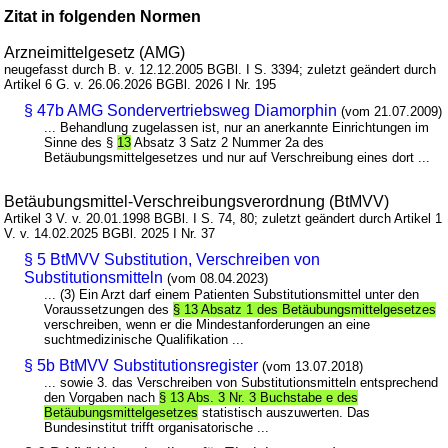
Zitat in folgenden Normen
Arzneimittelgesetz (AMG)
neugefasst durch B. v. 12.12.2005 BGBl. I S. 3394; zuletzt geändert durch
Artikel 6 G. v. 26.06.2026 BGBl. 2026 I Nr. 195
§ 47b AMG Sondervertriebsweg Diamorphin
(vom 21.07.2009)
... Behandlung zugelassen ist, nur an anerkannte Einrichtungen im
Sinne des §
13
Absatz 3 Satz 2 Nummer 2a des
Betäubungsmittelgesetzes und nur auf Verschreibung eines dort ...
Betäubungsmittel-Verschreibungsverordnung (BtMVV)
Artikel 3 V. v. 20.01.1998 BGBl. I S. 74, 80; zuletzt geändert durch Artikel 1
V. v. 14.02.2025 BGBl. 2025 I Nr. 37
§ 5 BtMVV Substitution, Verschreiben von
Substitutionsmitteln
(vom 08.04.2023)
... (3) Ein Arzt darf einem Patienten Substitutionsmittel unter den
Voraussetzungen des
§ 13 Absatz 1 des Betäubungsmittelgesetzes
verschreiben, wenn er die Mindestanforderungen an eine
suchtmedizinische Qualifikation ...
§ 5b BtMVV Substitutionsregister
(vom 13.07.2018)
... sowie 3. das Verschreiben von Substitutionsmitteln entsprechend
den Vorgaben nach
§ 13 Abs. 3 Nr. 3 Buchstabe e des
Betäubungsmittelgesetzes
statistisch auszuwerten. Das
Bundesinstitut trifft organisatorische ...