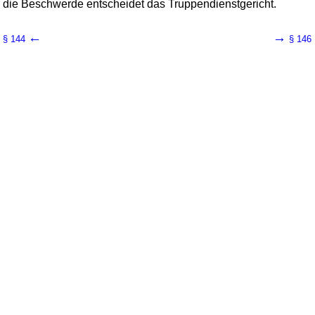
die Beschwerde entscheidet das Truppendienstgericht.
←
→
§ 144
§ 146