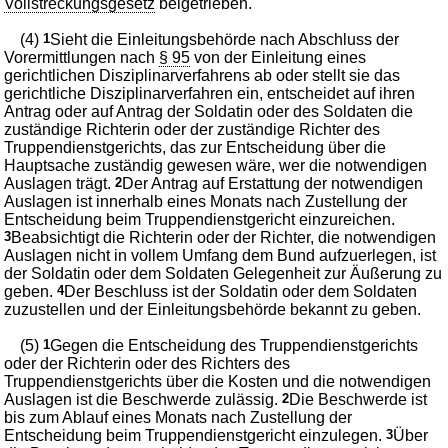
Vollstreckungsgesetz
beigetrieben.
(4)
1
Sieht die Einleitungsbehörde nach Abschluss der
Vorermittlungen nach
§ 95
von der Einleitung eines
gerichtlichen Disziplinarverfahrens ab oder stellt sie das
gerichtliche Disziplinarverfahren ein, entscheidet auf ihren
Antrag oder auf Antrag der Soldatin oder des Soldaten die
zuständige Richterin oder der zuständige Richter des
Truppendienstgerichts, das zur Entscheidung über die
Hauptsache zuständig gewesen wäre, wer die notwendigen
Auslagen trägt.
2
Der Antrag auf Erstattung der notwendigen
Auslagen ist innerhalb eines Monats nach Zustellung der
Entscheidung beim Truppendienstgericht einzureichen.
3
Beabsichtigt die Richterin oder der Richter, die notwendigen
Auslagen nicht in vollem Umfang dem Bund aufzuerlegen, ist
der Soldatin oder dem Soldaten Gelegenheit zur Äußerung zu
geben.
4
Der Beschluss ist der Soldatin oder dem Soldaten
zuzustellen und der Einleitungsbehörde bekannt zu geben.
(5)
1
Gegen die Entscheidung des Truppendienstgerichts
oder der Richterin oder des Richters des
Truppendienstgerichts über die Kosten und die notwendigen
Auslagen ist die Beschwerde zulässig.
2
Die Beschwerde ist
bis zum Ablauf eines Monats nach Zustellung der
Entscheidung beim Truppendienstgericht einzulegen.
3
Über