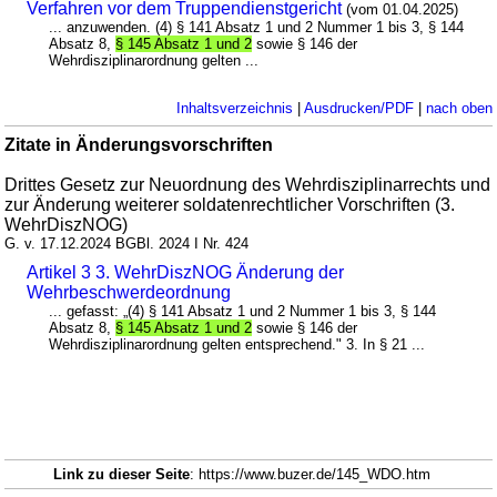
Verfahren vor dem Truppendienstgericht
(vom 01.04.2025)
... anzuwenden. (4) § 141 Absatz 1 und 2 Nummer 1 bis 3, § 144
Absatz 8,
§ 145 Absatz 1 und 2
sowie § 146 der
Wehrdisziplinarordnung gelten ...
Inhaltsverzeichnis
|
Ausdrucken/PDF
|
nach oben
Zitate in Änderungsvorschriften
Drittes Gesetz zur Neuordnung des Wehrdisziplinarrechts und
zur Änderung weiterer soldatenrechtlicher Vorschriften (3.
WehrDiszNOG)
G. v. 17.12.2024 BGBl. 2024 I Nr. 424
Artikel 3 3. WehrDiszNOG Änderung der
Wehrbeschwerdeordnung
... gefasst: „(4) § 141 Absatz 1 und 2 Nummer 1 bis 3, § 144
Absatz 8,
§ 145 Absatz 1 und 2
sowie § 146 der
Wehrdisziplinarordnung gelten entsprechend." 3. In § 21 ...
Link zu dieser Seite
: https://www.buzer.de/145_WDO.htm