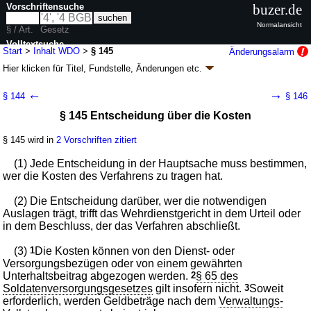
Vorschriftensuche
buzer.de
Normalansicht
§ / Art.
Gesetz
Volltextsuche
Start
>
Inhalt WDO
>
§ 145
Änderungsalarm
Hier klicken für
Titel, Fundstelle, Änderungen
etc.
nur in WDO
§ 145 - Wehrdisziplinarordnung (WDO)
←
→
§ 144
§ 146
Artikel 1 G. v. 17.12.2024
BGBl. 2024 I Nr. 424
; zuletzt geändert durch
§ 145 Entscheidung über die Kosten
Artikel 8
G. v. 09.01.2026
BGBl. 2026 I Nr. 7
Geltung ab 01.04.2025; FNA: 52-6
Wehrbeschwerderecht -
Wehrdisziplinarrecht
§ 145 wird in
2 Vorschriften zitiert
2 weitere Fassungen
|
Drucksachen / Entwurf / Begründung
|
(1) Jede Entscheidung in der Hauptsache muss bestimmen,
wird in 18 Vorschriften zitiert
wer die Kosten des Verfahrens zu tragen hat.
Teil 3 Ahndung von Dienstvergehen durch
Disziplinarmaßnahmen
(2) Die Entscheidung darüber, wer die notwendigen
Kapitel 3 Das gerichtliche Disziplinarverfahren
Auslagen trägt, trifft das Wehrdienstgericht in dem Urteil oder
Abschnitt 16 Kosten des Verfahrens
in dem Beschluss, der das Verfahren abschließt.
(3)
1
Die Kosten können von den Dienst- oder
Versorgungsbezügen oder von einem gewährten
Unterhaltsbeitrag abgezogen werden.
2
§ 65 des
Soldatenversorgungsgesetzes
gilt insofern nicht.
3
Soweit
erforderlich, werden Geldbeträge nach dem
Verwaltungs-