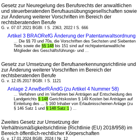
Gesetz zur Neuregelung des Berufsrechts der anwaltlichen
und steuerberatenden Berufsausübungsgesellschaften sowie
zur Änderung weiterer Vorschriften im Bereich der
rechtsberatenden Berufe
G. v. 07.07.2021 BGBl. I S. 2363, 2022 I S. 666
Artikel 3 BRAORefG Änderung der Patentanwaltsordnung
... Die §§ 70 und 70a, die Vorschriften des Sechsten und Siebenten
Teils sowie die
§§ 148
bis 151 sind auf nichtpatentanwaltliche
Mitglieder des Geschäftsführungs- und ...
Gesetz zur Umsetzung der Berufsanerkennungsrichtlinie und
zur Änderung weiterer Vorschriften im Bereich der
rechtsberatenden Berufe
G. v. 12.05.2017 BGBl. I S. 1121
Anlage 2 AnwBerRÄndG (zu Artikel 4 Nummer 58)
... Verfahren und im Verfahren bei Anträgen auf Entscheidung des
Landgerichts
§ 148
Gerichtskosten § 149 Kosten bei Anträgen auf
Einleitung des ... § 160 Inhaber von Erlaubnisscheinen Anlage (zu
§ 146 Satz 1 und
§ 148 Satz 1
) ...
Zweites Gesetz zur Umsetzung der
Verhältnismäßigkeitsrichtlinie (Richtlinie (EU) 2018/958) im
Bereich öffentlich-rechtlicher Körperschaften
G. v. 17.01.2024 BGBl. 2024 I Nr. 12