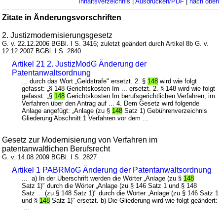
Inhaltsverzeichnis
|
Ausdrucken/PDF
|
nach oben
Zitate in Änderungsvorschriften
2. Justizmodernisierungsgesetz
G. v. 22.12.2006 BGBl. I S. 3416; zuletzt geändert durch Artikel 8b G. v.
12.12.2007 BGBl. I S. 2840
Artikel 21 2. JustizModG Änderung der
Patentanwaltsordnung
... durch das Wort „Geldstrafe" ersetzt. 2. §
148
wird wie folgt
gefasst: „§ 148 Gerichtskosten Im ... ersetzt. 2. § 148 wird wie folgt
gefasst: „§
148
Gerichtskosten Im berufsgerichtlichen Verfahren, im
Verfahren über den Antrag auf ... 4. Dem Gesetz wird folgende
Anlage angefügt: „Anlage (zu §
148
Satz 1) Gebührenverzeichnis
Gliederung Abschnitt 1 Verfahren vor dem ...
Gesetz zur Modernisierung von Verfahren im
patentanwaltlichen Berufsrecht
G. v. 14.08.2009 BGBl. I S. 2827
Artikel 1 PABRMoG Änderung der Patentanwaltsordnung
... a) In der Überschrift werden die Wörter „Anlage (zu §
148
Satz 1)" durch die Wörter „Anlage (zu § 146 Satz 1 und § 148
Satz ... (zu § 148 Satz 1)" durch die Wörter „Anlage (zu § 146 Satz 1
und §
148
Satz 1)" ersetzt. b) Die Gliederung wird wie folgt geändert:
...