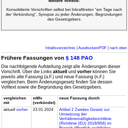
Weitere Vorteile:
Konsolidierte Vorschriften selbst bei Inkrafttreten "am Tage nach
der Verkündung", Synopse zu jeder Änderungen, Begründungen
des Gesetzgebers
Inhaltsverzeichnis
|
Ausdrucken/PDF
|
nach oben
Frühere Fassungen von
§ 148 PAO
Die nachfolgende Aufstellung zeigt alle Änderungen dieser
Vorschrift. Über die Links
aktuell
und
vorher
können Sie
jeweils alte Fassung (a.F.) und neue Fassung (n.F.)
vergleichen. Beim Änderungsgesetz finden Sie dessen
Volltext sowie die Begründung des Gesetzgebers.
vergleichen
mWv
neue Fassung durch
mit
(verkündet)
aktuell
vorher
23.01.2024
Artikel 2 Zweites Gesetz zur
Umsetzung der
Verhältnismäßigkeitsrichtlinie
(Richtlinie (EU) 2018/958) im
Bereich öffentlich-rechtlicher