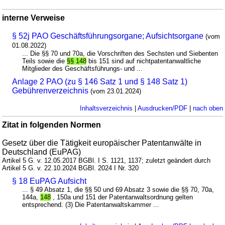
interne Verweise
§ 52j PAO Geschäftsführungsorgane; Aufsichtsorgane
(vom
01.08.2022)
... Die §§ 70 und 70a, die Vorschriften des Sechsten und Siebenten
Teils sowie die
§§ 148
bis 151 sind auf nichtpatentanwaltliche
Mitglieder des Geschäftsführungs- und ...
Anlage 2 PAO (zu § 146 Satz 1 und § 148 Satz 1)
Gebührenverzeichnis
(vom 23.01.2024)
Inhaltsverzeichnis
|
Ausdrucken/PDF
|
nach oben
Zitat in folgenden Normen
Gesetz über die Tätigkeit europäischer Patentanwälte in
Deutschland (EuPAG)
Artikel 5 G. v. 12.05.2017 BGBl. I S. 1121, 1137; zuletzt geändert durch
Artikel 5 G. v. 22.10.2024 BGBl. 2024 I Nr. 320
§ 18 EuPAG Aufsicht
... § 49 Absatz 1, die §§ 50 und 69 Absatz 3 sowie die §§ 70, 70a,
144a,
148
, 150a und 151 der Patentanwaltsordnung gelten
entsprechend. (3) Die Patentanwaltskammer ...