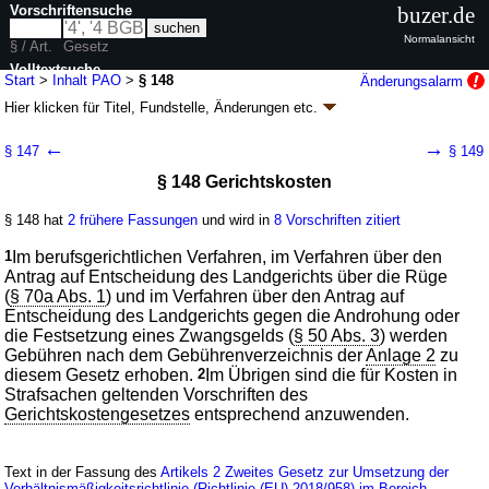
Vorschriftensuche
buzer.de
Normalansicht
§ / Art.
Gesetz
Volltextsuche
Start
>
Inhalt PAO
>
§ 148
Änderungsalarm
Hier klicken für
Titel, Fundstelle, Änderungen
etc.
nur in PAO
§ 148 - Patentanwaltsordnung (PAO)
←
→
§ 147
§ 149
G. v. 07.09.1966
BGBl. I S. 557
; zuletzt geändert durch
Artikel 12
G. v.
§ 148 Gerichtskosten
29.06.2026
BGBl. 2026 I Nr. 197
Geltung ab 01.01.1967; FNA: 424-5-1
Gemeinsame Rechtsvorschriften
§ 148 hat
2 frühere Fassungen
und wird in
8 Vorschriften zitiert
47 weitere Fassungen
|
wird in 145 Vorschriften zitiert
Achter Teil Kosten in Patentanwaltssachen
1
Im berufsgerichtlichen Verfahren, im Verfahren über den
Dritter Abschnitt Kosten im berufsgerichtlichen
Antrag auf Entscheidung des Landgerichts über die Rüge
Verfahren und im Verfahren bei Anträgen auf
(
§ 70a Abs. 1
) und im Verfahren über den Antrag auf
Entscheidung des Landgerichts
Entscheidung des Landgerichts gegen die Androhung oder
die Festsetzung eines Zwangsgelds (
§ 50 Abs. 3
) werden
Gebühren nach dem Gebührenverzeichnis der
Anlage 2
zu
diesem Gesetz erhoben.
2
Im Übrigen sind die für Kosten in
Strafsachen geltenden Vorschriften des
Gerichtskostengesetzes
entsprechend anzuwenden.
Text in der Fassung des
Artikels 2 Zweites Gesetz zur Umsetzung der
Verhältnismäßigkeitsrichtlinie (Richtlinie (EU) 2018/958) im Bereich