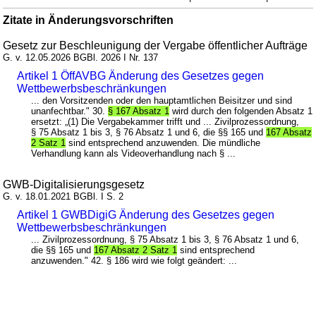
Zitate in Änderungsvorschriften
Gesetz zur Beschleunigung der Vergabe öffentlicher Aufträge
G. v. 12.05.2026 BGBl. 2026 I Nr. 137
Artikel 1 ÖffAVBG Änderung des Gesetzes gegen
Wettbewerbsbeschränkungen
... den Vorsitzenden oder den hauptamtlichen Beisitzer und sind
unanfechtbar." 30.
§ 167 Absatz 1
wird durch den folgenden Absatz 1
ersetzt: „(1) Die Vergabekammer trifft und ... Zivilprozessordnung,
§ 75 Absatz 1 bis 3, § 76 Absatz 1 und 6, die §§ 165 und
167 Absatz
2 Satz 1
sind entsprechend anzuwenden. Die mündliche
Verhandlung kann als Videoverhandlung nach § ...
GWB-Digitalisierungsgesetz
G. v. 18.01.2021 BGBl. I S. 2
Artikel 1 GWBDigiG Änderung des Gesetzes gegen
Wettbewerbsbeschränkungen
... Zivilprozessordnung, § 75 Absatz 1 bis 3, § 76 Absatz 1 und 6,
die §§ 165 und
167 Absatz 2 Satz 1
sind entsprechend
anzuwenden." 42. § 186 wird wie folgt geändert: ...