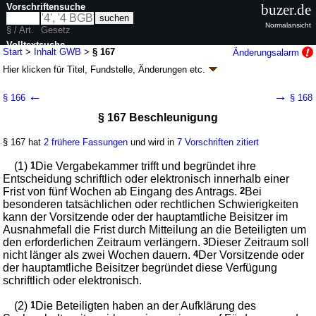
Vorschriftensuche
buzer.de
Normalansicht
§ / Art.
Gesetz
Volltextsuche
Start
>
Inhalt GWB
>
§ 167
Änderungsalarm
Hier klicken für
Titel, Fundstelle, Änderungen
etc.
nur in GWB
§ 167 - Gesetz gegen
←
→
§ 166
§ 168
Wettbewerbsbeschränkungen (GWB)
§ 167 Beschleunigung
neugefasst durch B. v. 26.06.2013
BGBl. I S. 1750
, 3245; zuletzt geändert
durch
Artikel 9
G. v. 20.07.2026
BGBl. 2026 I Nr. 215
§ 167 hat
2 frühere Fassungen
und wird in
7 Vorschriften zitiert
Geltung ab 01.01.1999; FNA: 703-5
Kartellrecht
79 weitere Fassungen
|
Drucksachen / Entwurf / Begründung
|
(1)
1
Die Vergabekammer trifft und begründet ihre
wird in 491 Vorschriften zitiert
Entscheidung schriftlich oder elektronisch innerhalb einer
Frist von fünf Wochen ab Eingang des Antrags.
2
Bei
Teil 4 Vergabe von öffentlichen Aufträgen und
besonderen tatsächlichen oder rechtlichen Schwierigkeiten
Konzessionen
kann der Vorsitzende oder der hauptamtliche Beisitzer im
Kapitel 2 Nachprüfungsverfahren
Ausnahmefall die Frist durch Mitteilung an die Beteiligten um
Abschnitt 2 Verfahren vor der Vergabekammer
den erforderlichen Zeitraum verlängern.
3
Dieser Zeitraum soll
nicht länger als zwei Wochen dauern.
4
Der Vorsitzende oder
der hauptamtliche Beisitzer begründet diese Verfügung
schriftlich oder elektronisch.
(2)
1
Die Beteiligten haben an der Aufklärung des