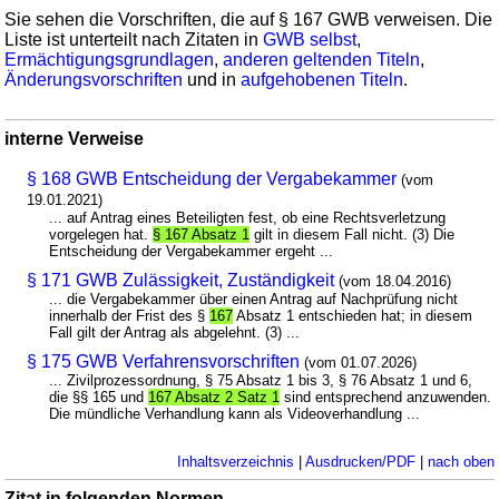
Sie sehen die Vorschriften, die auf § 167 GWB verweisen. Die
Liste ist unterteilt nach Zitaten in
GWB selbst
,
Ermächtigungsgrundlagen
,
anderen geltenden Titeln
,
Änderungsvorschriften
und in
aufgehobenen Titeln
.
interne Verweise
§ 168 GWB Entscheidung der Vergabekammer
(vom
19.01.2021)
... auf Antrag eines Beteiligten fest, ob eine Rechtsverletzung
vorgelegen hat.
§ 167 Absatz 1
gilt in diesem Fall nicht. (3) Die
Entscheidung der Vergabekammer ergeht ...
§ 171 GWB Zulässigkeit, Zuständigkeit
(vom 18.04.2016)
... die Vergabekammer über einen Antrag auf Nachprüfung nicht
innerhalb der Frist des §
167
Absatz 1 entschieden hat; in diesem
Fall gilt der Antrag als abgelehnt. (3) ...
§ 175 GWB Verfahrensvorschriften
(vom 01.07.2026)
... Zivilprozessordnung, § 75 Absatz 1 bis 3, § 76 Absatz 1 und 6,
die §§ 165 und
167 Absatz 2 Satz 1
sind entsprechend anzuwenden.
Die mündliche Verhandlung kann als Videoverhandlung ...
Inhaltsverzeichnis
|
Ausdrucken/PDF
|
nach oben
Zitat in folgenden Normen