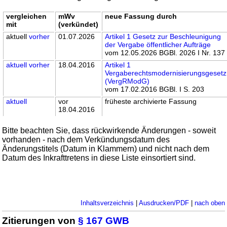
vergleichen
mWv
neue Fassung durch
mit
(verkündet)
aktuell
vorher
01.07.2026
Artikel 1 Gesetz zur Beschleunigung
der Vergabe öffentlicher Aufträge
vom 12.05.2026 BGBl. 2026 I Nr. 137
aktuell
vorher
18.04.2016
Artikel 1
Vergaberechtsmodernisierungsgesetz
(VergRModG)
vom 17.02.2016 BGBl. I S. 203
aktuell
vor
früheste archivierte Fassung
18.04.2016
Bitte beachten Sie, dass rückwirkende Änderungen - soweit
vorhanden - nach dem Verkündungsdatum des
Änderungstitels (Datum in Klammern) und nicht nach dem
Datum des Inkrafttretens in diese Liste einsortiert sind.
Inhaltsverzeichnis
|
Ausdrucken/PDF
|
nach oben
Zitierungen von
§ 167 GWB