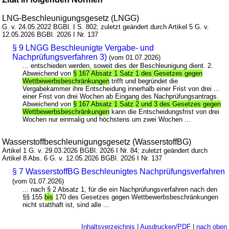
LNG-Beschleunigungsgesetz (LNGG)
G. v. 24.05.2022 BGBl. I S. 802; zuletzt geändert durch Artikel 5 G. v.
12.05.2026 BGBl. 2026 I Nr. 137
§ 9 LNGG Beschleunigte Vergabe- und
Nachprüfungsverfahren 3)
(vom 01.07.2026)
... entschieden werden, soweit dies der Beschleunigung dient. 2.
Abweichend von
§ 167 Absatz 1 Satz 1 des Gesetzes gegen
Wettbewerbsbeschränkungen
trifft und begründet die
Vergabekammer ihre Entscheidung innerhalb einer Frist von drei ...
einer Frist von drei Wochen ab Eingang des Nachprüfungsantrags.
Abweichend von
§ 167 Absatz 1 Satz 2 und 3 des Gesetzes gegen
Wettbewerbsbeschränkungen
kann die Entscheidungsfrist von drei
Wochen nur einmalig und höchstens um zwei Wochen ...
Wasserstoffbeschleunigungsgesetz (WasserstoffBG)
Artikel 1 G. v. 29.03.2026 BGBl. 2026 I Nr. 84; zuletzt geändert durch
Artikel 8 Abs. 6 G. v. 12.05.2026 BGBl. 2026 I Nr. 137
§ 7 WasserstoffBG Beschleunigtes Nachprüfungsverfahren
(vom 01.07.2026)
... nach § 2 Absatz 1, für die ein Nachprüfungsverfahren nach den
§§ 155
bis
170 des Gesetzes gegen Wettbewerbsbeschränkungen
nicht statthaft ist, sind alle ...
Inhaltsverzeichnis
|
Ausdrucken/PDF
|
nach oben