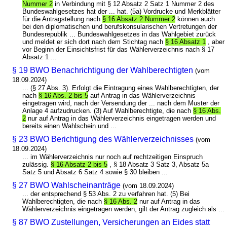
Nummer 2
in Verbindung mit § 12 Absatz 2 Satz 1 Nummer 2 des
Bundeswahlgesetzes hat der ... hat. (5a) Vordrucke und Merkblätter
für die Antragstellung nach
§ 16 Absatz 2 Nummer 2
können auch
bei den diplomatischen und berufskonsularischen Vertretungen der
Bundesrepublik ... Bundeswahlgesetzes in das Wahlgebiet zurück
und meldet er sich dort nach dem Stichtag nach
§ 16 Absatz 1
, aber
vor Beginn der Einsichtsfrist für das Wählerverzeichnis nach § 17
Absatz 1 ...
§ 19 BWO Benachrichtigung der Wahlberechtigten
(vom
18.09.2024)
... (§ 27 Abs. 3). Erfolgt die Eintragung eines Wahlberechtigten, der
nach
§ 16 Abs. 2 bis 5
auf Antrag in das Wählerverzeichnis
eingetragen wird, nach der Versendung der ... nach dem Muster der
Anlage 4 aufzudrucken. (3) Auf Wahlberechtigte, die nach
§ 16 Abs.
2
nur auf Antrag in das Wählerverzeichnis eingetragen werden und
bereits einen Wahlschein und ...
§ 23 BWO Berichtigung des Wählerverzeichnisses
(vom
18.09.2024)
... im Wählerverzeichnis nur noch auf rechtzeitigen Einspruch
zulässig.
§ 16 Absatz 2 bis 5
, § 18 Absatz 3 Satz 3, Absatz 5a
Satz 5 und Absatz 6 Satz 4 sowie § 30 bleiben ...
§ 27 BWO Wahlscheinanträge
(vom 18.09.2024)
... der entsprechend § 53 Abs. 2 zu verfahren hat. (5) Bei
Wahlberechtigten, die nach
§ 16 Abs. 2
nur auf Antrag in das
Wählerverzeichnis eingetragen werden, gilt der Antrag zugleich als ...
§ 87 BWO Zustellungen, Versicherungen an Eides statt