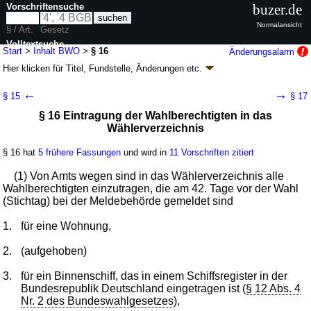
Vorschriftensuche
buzer.de
Normalansicht
§ / Art.
Gesetz
Volltextsuche
Start
>
Inhalt BWO
>
§ 16
Änderungsalarm
Hier klicken für
Titel, Fundstelle, Änderungen
etc.
nur in BWO
§ 16 - Bundeswahlordnung (BWO)
←
→
§ 15
§ 17
neugefasst durch B. v. 19.04.2002
BGBl. I S. 1376
; zuletzt geändert durch
§ 16 Eintragung der Wahlberechtigten in das
Artikel 9
G. v. 03.07.2026
BGBl. 2026 I Nr. 199
Wählerverzeichnis
Geltung ab 11.09.1985; FNA: 111-1-5
Wahlrecht
11 weitere Fassungen
|
wird in 70 Vorschriften zitiert
§ 16 hat
5 frühere Fassungen
und wird in
11 Vorschriften zitiert
Zweiter Abschnitt Vorbereitung der Wahl
Zweiter Unterabschnitt Wählerverzeichnis
(1) Von Amts wegen sind in das Wählerverzeichnis alle
Wahlberechtigten einzutragen, die am 42. Tage vor der Wahl
(Stichtag) bei der Meldebehörde gemeldet sind
1.
für eine Wohnung,
2.
(aufgehoben)
3.
für ein Binnenschiff, das in einem Schiffsregister in der
Bundesrepublik Deutschland eingetragen ist (
§ 12 Abs. 4
Nr. 2 des Bundeswahlgesetzes
),