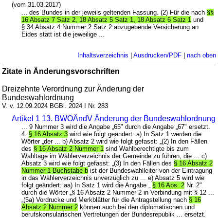
(vom 31.03.2017)
... des Bundes in der jeweils geltenden Fassung. (2) Für die nach
§§
16 Absatz 7 Satz 2, 18 Absatz 5 Satz 1, 18 Absatz 6 Satz 1
und
§ 34 Absatz 4 Nummer 2 Satz 2 abzugebende Versicherung an
Eides statt ist die jeweilige ...
Inhaltsverzeichnis
|
Ausdrucken/PDF
|
nach oben
Zitate in Änderungsvorschriften
Dreizehnte Verordnung zur Änderung der
Bundeswahlordnung
V. v. 12.09.2024 BGBl. 2024 I Nr. 283
Artikel 1 13. BWOÄndV Änderung der Bundeswahlordnung
... 9 Nummer 3 wird die Angabe „65" durch die Angabe „67" ersetzt.
4.
§ 16 Absatz 3
wird wie folgt geändert: a) In Satz 1 werden die
Wörter „der ... b) Absatz 2 wird wie folgt gefasst: „(2) In den Fällen
des
§ 16 Absatz 2 Nummer 1
sind Wahlberechtigte bis zum
Wahltage im Wählerverzeichnis der Gemeinde zu führen, die ... c)
Absatz 3 wird wie folgt gefasst: „(3) In den Fällen des
§ 16 Absatz 2
Nummer 1 Buchstabe b
ist der Bundeswahlleiter von der Eintragung
in das Wählerverzeichnis unverzüglich zu ... e) Absatz 5 wird wie
folgt geändert: aa) In Satz 1 wird die Angabe „
§ 16 Abs. 2
Nr. 2"
durch die Wörter „§ 16 Absatz 2 Nummer 2 in Verbindung mit § 12 ...
„(5a) Vordrucke und Merkblätter für die Antragstellung nach
§ 16
Absatz 2 Nummer 2
können auch bei den diplomatischen und
berufskonsularischen Vertretungen der Bundesrepublik ... ersetzt.