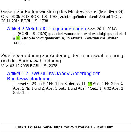
Gesetz zur Fortentwicklung des Meldewesens (MeldFortG)
G. v. 03.05.2013 BGBl. I S. 1084; zuletzt geändert durch Artikel 1 G. v.
20.11.2014 BGBl. I S. 1738
Artikel 2 MeldFortG Folgeänderungen
(vom 26.11.2014)
... (BGBl. I S. 2378) geändert worden ist, wird wie folgt geändert: 1.
§
16
wird wie folgt geändert: a) In Absatz 6 werden die Wörter
„den ...
Zweite Verordnung zur Änderung der Bundeswahlordnung
und der Europawahlordnung
V. v. 03.12.2008 BGBl. I S. 2378
Artikel 1 2. BWOuEuWOÄndV Änderung der
Bundeswahlordnung
... ersetzt. 23. In § 7 Nr. 1 bis 3, den §§ 11,
16
Abs. 1 Nr. 2 bis 4,
Abs. 2 Nr. 1 und 2, Abs. 3 Satz 1 und Abs. 7 Satz 1, § 32 Abs. 1
Satz 1 ...
Link zu dieser Seite
: https://www.buzer.de/16_BWO.htm