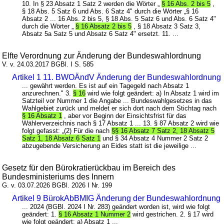
10. In § 23 Absatz 1 Satz 2 werden die Wörter „
§ 16 Abs. 2 bis 5
,
§ 18 Abs. 5 Satz 6 und Abs. 6 Satz 4" durch die Wörter „§ 16
Absatz 2 ... 16 Abs. 2 bis 5, § 18 Abs. 5 Satz 6 und Abs. 6 Satz 4"
durch die Wörter „
§ 16 Absatz 2 bis 5
, § 18 Absatz 3 Satz 3,
Absatz 5a Satz 5 und Absatz 6 Satz 4" ersetzt. 11. ...
Elfte Verordnung zur Änderung der Bundeswahlordnung
V. v. 24.03.2017 BGBl. I S. 585
Artikel 1 11. BWOÄndV Änderung der Bundeswahlordnung
... gewährt werden. Es ist auf ein Tagegeld nach Absatz 1
anzurechnen." 3.
§ 16
wird wie folgt geändert: a) In Absatz 1 wird im
Satzteil vor Nummer 1 die Angabe ... Bundeswahlgesetzes in das
Wahlgebiet zurück und meldet er sich dort nach dem Stichtag nach
§ 16 Absatz 1
, aber vor Beginn der Einsichtsfrist für das
Wählerverzeichnis nach § 17 Absatz 1 ... 13. § 87 Absatz 2 wird wie
folgt gefasst: „(2) Für die nach
§§ 16 Absatz 7 Satz 2, 18 Absatz 5
Satz 1, 18 Absatz 6 Satz 1
und § 34 Absatz 4 Nummer 2 Satz 2
abzugebende Versicherung an Eides statt ist die jeweilige ...
Gesetz für den Bürokratierückbau im Bereich des
Bundesministeriums des Innern
G. v. 03.07.2026 BGBl. 2026 I Nr. 199
Artikel 9 BürokAbBMIG Änderung der Bundeswahlordnung
... 2024 (BGBl. 2024 I Nr. 283) geändert worden ist, wird wie folgt
geändert: 1.
§ 16 Absatz 1 Nummer 2
wird gestrichen. 2. § 17 wird
wie folgt geändert: a) Absatz 1 ...