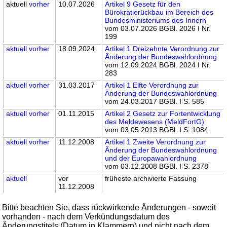
aktuell
vorher
10.07.2026
Artikel 9 Gesetz für den
Bürokratierückbau im Bereich des
Bundesministeriums des Innern
vom 03.07.2026 BGBl. 2026 I Nr.
199
aktuell
vorher
18.09.2024
Artikel 1 Dreizehnte Verordnung zur
Änderung der Bundeswahlordnung
vom 12.09.2024 BGBl. 2024 I Nr.
283
aktuell
vorher
31.03.2017
Artikel 1 Elfte Verordnung zur
Änderung der Bundeswahlordnung
vom 24.03.2017 BGBl. I S. 585
aktuell
vorher
01.11.2015
Artikel 2 Gesetz zur Fortentwicklung
des Meldewesens (MeldFortG)
vom 03.05.2013 BGBl. I S. 1084
aktuell
vorher
11.12.2008
Artikel 1 Zweite Verordnung zur
Änderung der Bundeswahlordnung
und der Europawahlordnung
vom 03.12.2008 BGBl. I S. 2378
aktuell
vor
früheste archivierte Fassung
11.12.2008
Bitte beachten Sie, dass rückwirkende Änderungen - soweit
vorhanden - nach dem Verkündungsdatum des
Änderungstitels (Datum in Klammern) und nicht nach dem