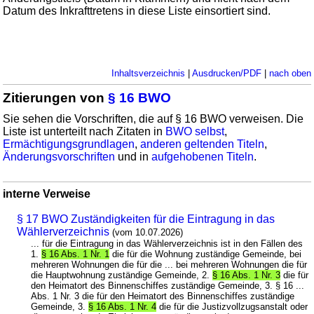
Datum des Inkrafttretens in diese Liste einsortiert sind.
Inhaltsverzeichnis
|
Ausdrucken/PDF
|
nach oben
Zitierungen von
§ 16 BWO
Sie sehen die Vorschriften, die auf § 16 BWO verweisen. Die
Liste ist unterteilt nach Zitaten in
BWO selbst
,
Ermächtigungsgrundlagen
,
anderen geltenden Titeln
,
Änderungsvorschriften
und in
aufgehobenen Titeln
.
interne Verweise
§ 17 BWO Zuständigkeiten für die Eintragung in das
Wählerverzeichnis
(vom 10.07.2026)
... für die Eintragung in das Wählerverzeichnis ist in den Fällen des
1.
§ 16 Abs. 1 Nr. 1
die für die Wohnung zuständige Gemeinde, bei
mehreren Wohnungen die für die ... bei mehreren Wohnungen die für
die Hauptwohnung zuständige Gemeinde, 2.
§ 16 Abs. 1 Nr. 3
die für
den Heimatort des Binnenschiffes zuständige Gemeinde, 3. § 16 ...
Abs. 1 Nr. 3 die für den Heimatort des Binnenschiffes zuständige
Gemeinde, 3.
§ 16 Abs. 1 Nr. 4
die für die Justizvollzugsanstalt oder