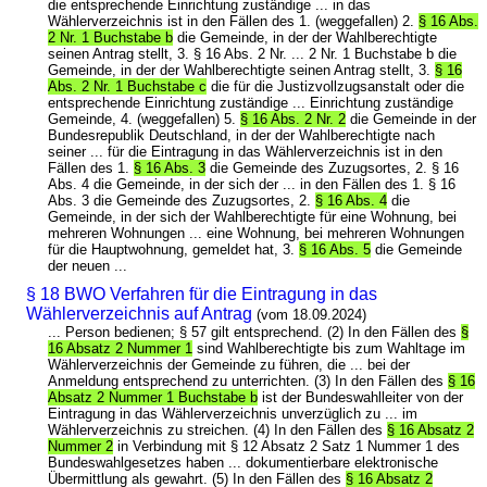
die entsprechende Einrichtung zuständige ... in das
Wählerverzeichnis ist in den Fällen des 1. (weggefallen) 2.
§ 16 Abs.
2 Nr. 1 Buchstabe b
die Gemeinde, in der der Wahlberechtigte
seinen Antrag stellt, 3. § 16 Abs. 2 Nr. ... 2 Nr. 1 Buchstabe b die
Gemeinde, in der der Wahlberechtigte seinen Antrag stellt, 3.
§ 16
Abs. 2 Nr. 1 Buchstabe c
die für die Justizvollzugsanstalt oder die
entsprechende Einrichtung zuständige ... Einrichtung zuständige
Gemeinde, 4. (weggefallen) 5.
§ 16 Abs. 2 Nr. 2
die Gemeinde in der
Bundesrepublik Deutschland, in der der Wahlberechtigte nach
seiner ... für die Eintragung in das Wählerverzeichnis ist in den
Fällen des 1.
§ 16 Abs. 3
die Gemeinde des Zuzugsortes, 2. § 16
Abs. 4 die Gemeinde, in der sich der ... in den Fällen des 1. § 16
Abs. 3 die Gemeinde des Zuzugsortes, 2.
§ 16 Abs. 4
die
Gemeinde, in der sich der Wahlberechtigte für eine Wohnung, bei
mehreren Wohnungen ... eine Wohnung, bei mehreren Wohnungen
für die Hauptwohnung, gemeldet hat, 3.
§ 16 Abs. 5
die Gemeinde
der neuen ...
§ 18 BWO Verfahren für die Eintragung in das
Wählerverzeichnis auf Antrag
(vom 18.09.2024)
... Person bedienen; § 57 gilt entsprechend. (2) In den Fällen des
§
16 Absatz 2 Nummer 1
sind Wahlberechtigte bis zum Wahltage im
Wählerverzeichnis der Gemeinde zu führen, die ... bei der
Anmeldung entsprechend zu unterrichten. (3) In den Fällen des
§ 16
Absatz 2 Nummer 1 Buchstabe b
ist der Bundeswahlleiter von der
Eintragung in das Wählerverzeichnis unverzüglich zu ... im
Wählerverzeichnis zu streichen. (4) In den Fällen des
§ 16 Absatz 2
Nummer 2
in Verbindung mit § 12 Absatz 2 Satz 1 Nummer 1 des
Bundeswahlgesetzes haben ... dokumentierbare elektronische
Übermittlung als gewahrt. (5) In den Fällen des
§ 16 Absatz 2