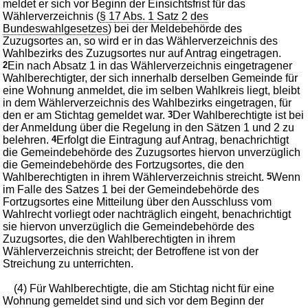
meldet er sich vor Beginn der Einsichtsfrist für das
Wählerverzeichnis (
§ 17 Abs. 1 Satz 2 des
Bundeswahlgesetzes
) bei der Meldebehörde des
Zuzugsortes an, so wird er in das Wählerverzeichnis des
Wahlbezirks des Zuzugsortes nur auf Antrag eingetragen.
2
Ein nach Absatz 1 in das Wählerverzeichnis eingetragener
Wahlberechtigter, der sich innerhalb derselben Gemeinde für
eine Wohnung anmeldet, die im selben Wahlkreis liegt, bleibt
in dem Wählerverzeichnis des Wahlbezirks eingetragen, für
den er am Stichtag gemeldet war.
3
Der Wahlberechtigte ist bei
der Anmeldung über die Regelung in den Sätzen 1 und 2 zu
belehren.
4
Erfolgt die Eintragung auf Antrag, benachrichtigt
die Gemeindebehörde des Zuzugsortes hiervon unverzüglich
die Gemeindebehörde des Fortzugsortes, die den
Wahlberechtigten in ihrem Wählerverzeichnis streicht.
5
Wenn
im Falle des Satzes 1 bei der Gemeindebehörde des
Fortzugsortes eine Mitteilung über den Ausschluss vom
Wahlrecht vorliegt oder nachträglich eingeht, benachrichtigt
sie hiervon unverzüglich die Gemeindebehörde des
Zuzugsortes, die den Wahlberechtigten in ihrem
Wählerverzeichnis streicht; der Betroffene ist von der
Streichung zu unterrichten.
(4) Für Wahlberechtigte, die am Stichtag nicht für eine
Wohnung gemeldet sind und sich vor dem Beginn der