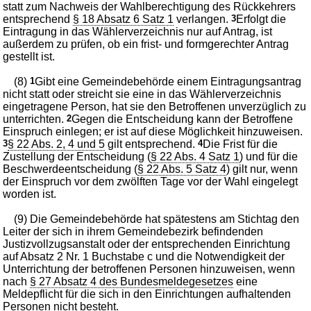
statt zum Nachweis der Wahlberechtigung des Rückkehrers
entsprechend
§ 18 Absatz 6 Satz 1
verlangen.
3
Erfolgt die
Eintragung in das Wählerverzeichnis nur auf Antrag, ist
außerdem zu prüfen, ob ein frist- und formgerechter Antrag
gestellt ist.
(8)
1
Gibt eine Gemeindebehörde einem Eintragungsantrag
nicht statt oder streicht sie eine in das Wählerverzeichnis
eingetragene Person, hat sie den Betroffenen unverzüglich zu
unterrichten.
2
Gegen die Entscheidung kann der Betroffene
Einspruch einlegen; er ist auf diese Möglichkeit hinzuweisen.
3
§ 22 Abs. 2, 4 und 5
gilt entsprechend.
4
Die Frist für die
Zustellung der Entscheidung (
§ 22 Abs. 4 Satz 1
) und für die
Beschwerdeentscheidung (
§ 22 Abs. 5 Satz 4
) gilt nur, wenn
der Einspruch vor dem zwölften Tage vor der Wahl eingelegt
worden ist.
(9) Die Gemeindebehörde hat spätestens am Stichtag den
Leiter der sich in ihrem Gemeindebezirk befindenden
Justizvollzugsanstalt oder der entsprechenden Einrichtung
auf Absatz 2 Nr. 1 Buchstabe c und die Notwendigkeit der
Unterrichtung der betroffenen Personen hinzuweisen, wenn
nach
§ 27 Absatz 4 des Bundesmeldegesetzes
eine
Meldepflicht für die sich in den Einrichtungen aufhaltenden
Personen nicht besteht.