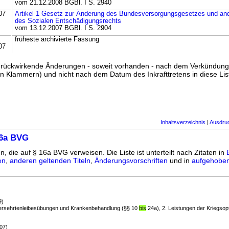
vom 21.12.2008 BGBl. I S. 2940
07
Artikel 1 Gesetz zur Änderung des Bundesversorgungsgesetzes und ande
des Sozialen Entschädigungsrechts
vom 13.12.2007 BGBl. I S. 2904
früheste archivierte Fassung
07
ss rückwirkende Änderungen - soweit vorhanden - nach dem Verkündun
n Klammern) und nicht nach dem Datum des Inkrafttretens in diese List
Inhaltsverzeichnis
|
Ausdru
16a BVG
n, die auf § 16a BVG verweisen. Die Liste ist unterteilt nach Zitaten in
en
,
anderen geltenden Titeln
,
Änderungsvorschriften
und in
aufgehoben
9)
 Versehrtenleibesübungen und Krankenbehandlung (§§ 10
bis
24a), 2. Leistungen der Kriegsop
07)