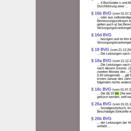
... 4 Buchstabe c und Ab
Durchführung einer ...
§ 16b BVG
(vom 01.07.
... oder aus selbständi
Bemessungszeitraum ist 
gelten auch a) bei Berec
Versorgungskrankenge
§ 16d BVG
... bezogen und ist ih
Versorgungskrankengeld
§ 18 BVG
(vom 21.12.20
... Die Leistungen nach
§ 18a BVG
(vom 21.12.
... Die Leistungen nach
nach diesem Gesetz. (2
zweiten Monats des ... 
§ 60 sinngemäß. ... gil
ersten Januar des Jahr
folgenden nichts andere
§ 18c BVG
(vom 01.07.2
... Die §§ 10
bis
24a werd
gekürzt werden, weil n
§ 26a BVG
(vom 01.01.
... Sozialgesetzbuch; i
Beschädigte Einkünfte im
§ 26b BVG
... der Leistungen der
umfaßt ...