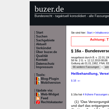
buzer.de
Bundesrecht - tagaktuell konsolidiert - alle Fassunge
Start
Sie sind hier:
Start
>
Inhaltsver
Suchen
Achtung: T
Sachgebiete
Aktuell
Verkündet
§ 16a - Bundesver
Über buzer.de
Qualität
neugefasst durch B. v. 22.01.1
Kontakt
58 Nr. 2 G. v. 12.12.2019 BGBl. 
Geltung ab 01.01.1982; FNA: 8
Datenschutz
Impressum
66 weitere Fassungen
|
wir
Heilbehandlung, Vers
Tools:
Blog-Plugin
←
§ 16
Mobilversion
Update via:
Web-Widget
§ 16a hat
4 frühere Fassungen
u
Feed
(1)
1
Das Versorgungskr
Rechtskataster
und darf das entgangene