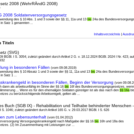
setz 2008 (WehrRÄndG 2008)
9
G 2008 Soldatenversorgungsgesetz
nwendung des § 10 Abs. 1 und 3 sowie der §§ 11, 11a und 13
bis
24a des Bundesversorgungsg
in Satz 1 genannten ...
Inhaltsverzeichnis
|
Ausdru
 Titeln
setz (SVG)
9 BGBl. I S. 3054; zuletzt geändert durch Artikel 2 G. v. 18.12.2024 BGBl. 2024 I Nr. 423; au
3932
lung in besonderen Fällen
(vom 09.08.2019)
Anwendung des § 10 Absatz 1 und 3 sowie der §§ 11, 11a und 13
bis
24a des Bundesversorgung
n Satz 1 ...
skrankengeld in besonderen Fällen, Beginn der Versorgung
(vom 09.08.2
uch dann als arbeitsunfähig im Sinne der §§ 16
bis
16f des Bundesversorgungsgesetzes, wenn e
limmerung ... Wenn es für den ehemaligen Soldaten günstiger ist als das nach den
§§ 16a
bi
es zu berücksichtigende Arbeitsentgelt, gelten als ...
s Buch (SGB IX) - Rehabilitation und Teilhabe behinderter Menschen 
 I S. 1046; zuletzt geändert durch Artikel 165 G. v. 29.03.2017 BGBl. I S. 626
gen zum Lebensunterhalt
(vom 01.04.2012)
pferversorgung Versorgungskrankengeld nach Maßgabe der §§ 16
bis
16h und 18a des
tzes. (2) Im Zusammenhang mit Leistungen zur ...