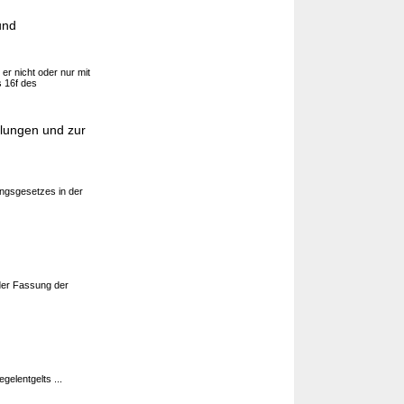
und
r nicht oder nur mit
s 16f des
elungen und zur
ngsgesetzes in der
der Fassung der
gelentgelts ...