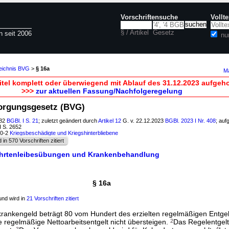
Vorschriftensuche
Vollt
§ / Artikel
Gesetz
n seit 2006
nu
zeichnis BVG
>
§ 16a
Ma
itel komplett oder überwiegend mit Ablauf des 31.12.2023 aufgeh
>>>
zur aktuellen Fassung/Nachfolgeregelung
sorgungsgesetz (BVG)
982
BGBl. I S. 21
; zuletzt geändert durch
Artikel 12
G. v. 22.12.2023
BGBl. 2023 I Nr. 408
; auf
I S. 2652
30-2
Kriegsbeschädigte und Kriegshinterbliebene
d in 570 Vorschriften zitiert
ehrtenleibesübungen und Krankenbehandlung
§ 16a
nd wird in
21 Vorschriften zitiert
ankengeld beträgt 80 vom Hundert des erzielten regelmäßigen Entgelt
 regelmäßige Nettoarbeitsentgelt nicht übersteigen.
2
Das Regelentgelt