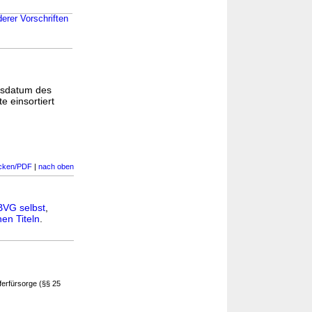
rer Vorschriften
gsdatum des
e einsortiert
cken/PDF
|
nach oben
BVG selbst
,
en Titeln
.
ferfürsorge (§§ 25