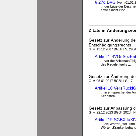
§ 27d BVG
(vom 01.01.
... der Lage der Beschä
soweit nicht eine ...
Zitate in Änderungsvor
Gesetz zur Änderung de
Entschädigungsrechts
G. v. 13.12.2007 BGBl. I S. 290
Artikel 1 BVGuSozE
... vor der Arbeitsunfäh
des Regelentgelts ...
Gesetz zur Änderung des
G. v. 05.01.2017 BGBl. I S. 17
Artikel 10 VersRück
... in entsprechender 
Sechsten ...
Gesetz zur Anpassung d
G. v. 22.12.2023 BGBl. 2023 I N
Artikel 19 SGBXIIuXI
... die Wörter „Heil- 
Wörter „Krankenbehandlu