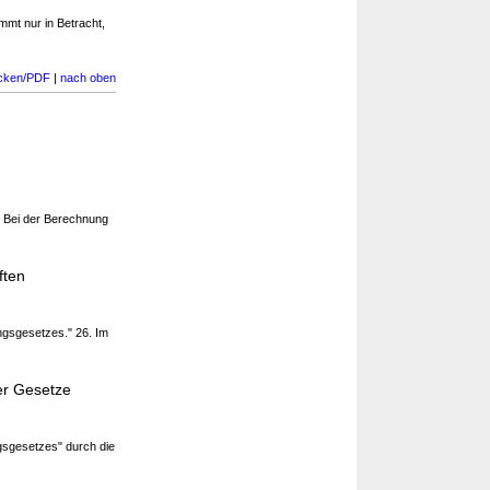
mmt nur in Betracht,
cken/PDF
|
nach oben
) Bei der Berechnung
ften
gsgesetzes." 26. Im
er Gesetze
sgesetzes" durch die