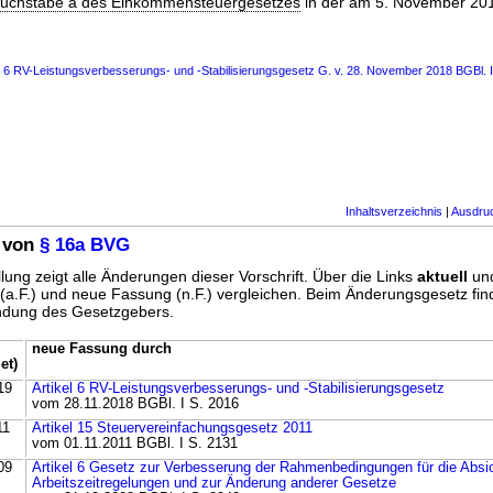
Buchstabe a des Einkommensteuergesetzes
in der am 5. November 201
s 6 RV-Leistungsverbesserungs- und -Stabilisierungsgesetz G. v. 28. November 2018 BGBl. I
Inhaltsverzeichnis
|
Ausdru
 von
§ 16a BVG
lung zeigt alle Änderungen dieser Vorschrift. Über die Links
aktuell
un
g (a.F.) und neue Fassung (n.F.) vergleichen. Beim Änderungsgesetz fi
ündung des Gesetzgebers.
neue Fassung durch
et)
19
Artikel 6 RV-Leistungsverbesserungs- und -Stabilisierungsgesetz
vom 28.11.2018 BGBl. I S. 2016
11
Artikel 15 Steuervereinfachungsgesetz 2011
vom 01.11.2011 BGBl. I S. 2131
09
Artikel 6 Gesetz zur Verbesserung der Rahmenbedingungen für die Absic
Arbeitszeitregelungen und zur Änderung anderer Gesetze