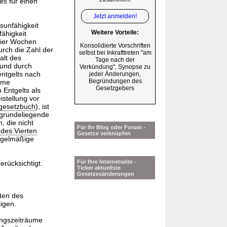
 es für einen
Jetzt anmelden!
sunfähigkeit
Weitere Vorteile:
fähigkeit
vier Wochen
Konsolidierte Vorschriften
urch die Zahl der
selbst bei Inkrafttreten "am
alt des
Tage nach der
 und durch
Verkündung", Synopse zu
ntgelts nach
jeder Änderungen,
Begründungen des
ahme
Gesetzgebers
 Entgelts als
istellung vor
lgesetzbuch
), ist
ugrundeliegende
, die nicht
Für Ihr Blog oder Forum -
 des Vierten
Gesetze verknüpfen
regelmäßige
Für Ihre Internetseite -
rücksichtigt.
Ticker aktuellste
Gesetzesänderungen
iten des
igen.
ungszeiträume