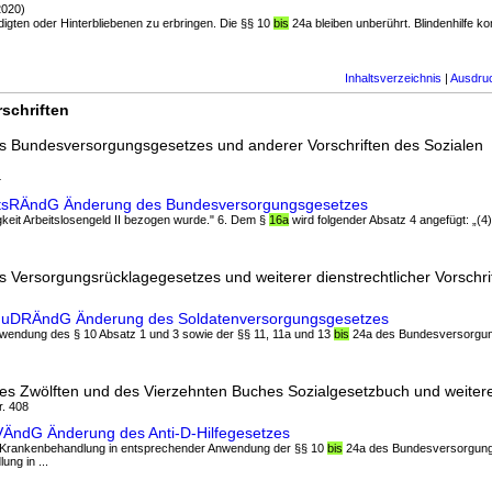
2020)
digten oder Hinterbliebenen zu erbringen. Die §§ 10
bis
24a bleiben unberührt. Blindenhilfe ko
Inhaltsverzeichnis
|
Ausdru
schriften
s Bundesversorgungsgesetzes und anderer Vorschriften des Sozialen
4
ntsRÄndG Änderung des Bundesversorgungsgesetzes
igkeit Arbeitslosengeld II bezogen wurde." 6. Dem §
16a
wird folgender Absatz 4 angefügt: „(4
 Versorgungsrücklagegesetzes und weiterer dienstrechtlicher Vorschri
lGuDRÄndG Änderung des Soldatenversorgungsgesetzes
Anwendung des § 10 Absatz 1 und 3 sowie der §§ 11, 11a und 13
bis
24a des Bundesversorgun
es Zwölften und des Vierzehnten Buches Sozialgesetzbuch und weiter
r. 408
VÄndG Änderung des Anti-D-Hilfegesetzes
und Krankenbehandlung in entsprechender Anwendung der §§ 10
bis
24a des Bundesversorgung
ng in ...