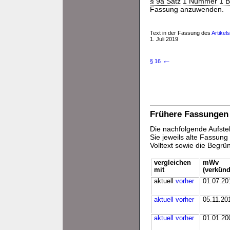
§ 9a Satz 1 Nummer 1 
Fassung anzuwenden.
Text in der Fassung des
Artikel
1. Juli 2019
←
§ 16
Frühere Fassungen
Die nachfolgende Aufstel
Sie jeweils alte Fassun
Volltext sowie die Begr
vergleichen
mWv
mit
(verkünd
aktuell
vorher
01.07.20
aktuell
vorher
05.11.20
aktuell
vorher
01.01.20