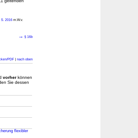
1 geltenden
 S. 2016
m.W.v.
→
§ 16b
cken/PDF
|
nach oben
d
vorher
können
nden Sie dessen
herung flexibler