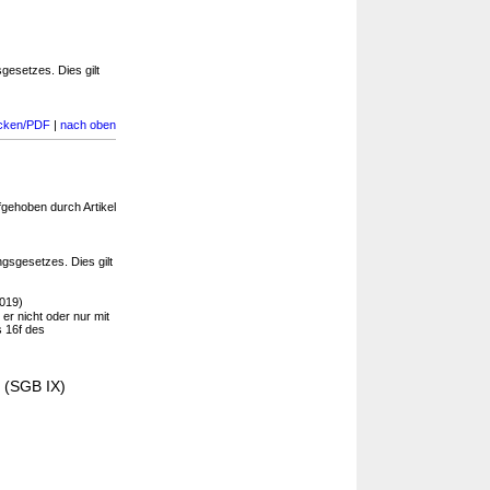
esetzes. Dies gilt
cken/PDF
|
nach oben
fgehoben durch Artikel
sgesetzes. Dies gilt
019)
r nicht oder nur mit
s 16f des
- (SGB IX)