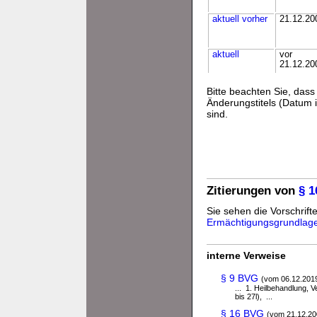
aktuell
vorher
21.12.20
aktuell
vor
21.12.20
Bitte beachten Sie, da
Änderungstitels (Datum i
sind.
Zitierungen von
§ 
Sie sehen die Vorschrifte
Ermächtigungsgrundlag
interne Verweise
§ 9 BVG
(vom 06.12.201
... 1. Heilbehandlung,
bis 27l), ...
§ 16 BVG
(vom 21.12.20