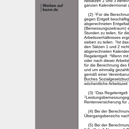
Absätzen 2 und 3 berec
ganzen Kalendermonat zu
Werben auf
buzer.de
(2)
1
Für die Berechnun
gegen Entgelt beschäftig
abgerechneten Entgelta
(Bemessungszeitraum) er
Stunden zu teilen, für d
Arbeitsverhältnisses er
sieben zu teilen.
3
Ist da
den Sätzen 1 und 2 nicht
abgerechneten Kalenderm
Regelentgelt.
4
Wenn mit e
oder nach dieser Arbeits
für die Berechnung des
und um einmalig gezahlt
gemäß einer Vereinbarun
Buches Sozialgesetzbuc
wöchentliche Arbeitszeit 
(3)
1
Das Regelentgelt 
2
Leistungsbemessungsgre
Rentenversicherung für
(4) Bei der Berechnun
Übergangsbereichs nac
(5) Bei der Berechnun