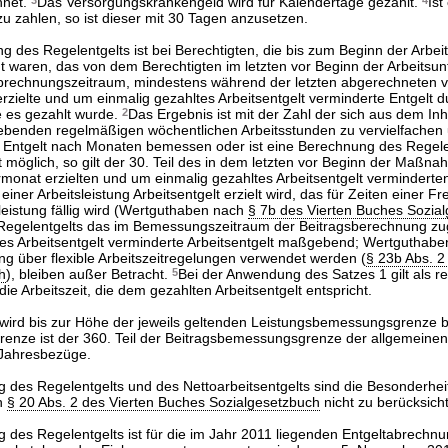
hnet.
3
Das Versorgungskrankengeld wird für Kalendertage gezahlt.
4
Ist
 zahlen, so ist dieser mit 30 Tagen anzusetzen.
g des Regelentgelts ist bei Berechtigten, die bis zum Beginn der Arbeit
t waren, das von dem Berechtigten im letzten vor Beginn der Arbeitsun
brechnungszeitraum, mindestens während der letzten abgerechneten 
zielte und um einmalig gezahltes Arbeitsentgelt verminderte Entgelt d
ie es gezahlt wurde.
2
Das Ergebnis ist mit der Zahl der sich aus dem Inh
gebenden regelmäßigen wöchentlichen Arbeitsstunden zu vervielfachen
s Entgelt nach Monaten bemessen oder ist eine Berechnung des Regele
 möglich, so gilt der 30. Teil des in dem letzten vor Beginn der Maßn
onat erzielten und um einmalig gezahltes Arbeitsentgelt verminderten
iner Arbeitsleistung Arbeitsentgelt erzielt wird, das für Zeiten einer Fre
leistung fällig wird (Wertguthaben nach
§ 7b des Vierten Buches Sozia
 Regelentgelts das im Bemessungszeitraum der Beitragsberechnung z
es Arbeitsentgelt verminderte Arbeitsentgelt maßgebend; Wertguthaben
g über flexible Arbeitszeitregelungen verwendet werden (
§ 23b Abs. 2
h
), bleiben außer Betracht.
5
Bei der Anwendung des Satzes 1 gilt als 
die Arbeitszeit, die dem gezahlten Arbeitsentgelt entspricht.
wird bis zur Höhe der jeweils geltenden Leistungsbemessungsgrenze be
nze ist der 360. Teil der Beitragsbemessungsgrenze der allgemeinen
 Jahresbezüge.
g des Regelentgelts und des Nettoarbeitsentgelts sind die Besonderhe
h
§ 20 Abs. 2 des Vierten Buches Sozialgesetzbuch
nicht zu berücksicht
g des Regelentgelts ist für die im Jahr 2011 liegenden Entgeltabrechn