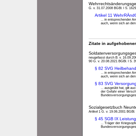
Wehrrechtsänderungsge
G. v. 31.07.2008 BGBl. I S. 162
Artikel 11 WehrRÄnd
... in entsprechender A
auch, wenn sich an den 
Zitate in aufgehobenen
Soldatenversorgungsge
neugefasst durch B. v. 16.09.200
90 G. v. 20.08.2021 BGBl. I S. 
§ 82 SVG Heilbehand
... in entsprechender 
auch, wenn sich an den i
§ 83 SVG Versorgung
... ausgeübt hat, gilt a
der Gefahr einer Versch
Bundesversorgungsgesetz
Sozialgesetzbuch Neunte
Artikel 1 G. v. 19.06.2001 BGBl.
§ 45 SGB IX Leistun
... Träger der Kriegso
Bundesversorgungsgese