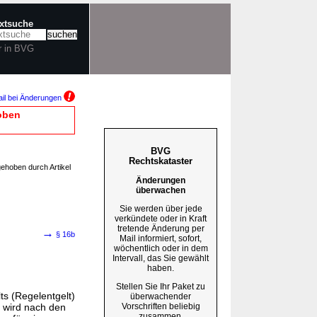
extsuche
r in BVG
il bei Änderungen
oben
BVG
Rechtskataster
gehoben durch Artikel
Änderungen
überwachen
Sie werden über jede
verkündete oder in Kraft
tretende Änderung per
→
§ 16b
Mail informiert, sofort,
wöchentlich oder in dem
Intervall, das Sie gewählt
haben.
Stellen Sie Ihr Paket zu
s (Regelentgelt)
überwachender
Vorschriften beliebig
 wird nach den
zusammen.