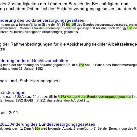
der Zuständigkeiten der Länder im Bereich der Beschädigten- und
ng nach dem Dritten Teil des Soldatenversorgungsgesetzes auf den B
6
Änderung des Soldatenversorgungsgesetzes
uch dann als arbeitsunfähig im Sinne der §§ 16
bis
16f des Bundesversorgungsgesetzes, wenn e
limmerung ... Wenn es für den ehemaligen Soldaten günstiger ist als das nach den §§
16a
bi
es zu berücksichtigende Arbeitsentgelt, gelten als ...
 der Rahmenbedingungen für die Absicherung flexibler Arbeitszeitreg
tze
0
Änderung anderer Rechtsvorschriften
n Tag nach der Absendung als bekannt gegeben." 3. In §
16a
Abs. 2 Satz 4 des Bundesversorgu
chung vom 22. Januar 1982 ...
gs- und -Stabilisierungsgesetz
geänderungen
chs nach § 20 Absatz 2" ersetzt. (5) In
§ 16a Absatz 4 des Bundesversorgungsgesetzes
in 
Januar 1982 (BGBl. I S. 21), das zuletzt durch Artikel 1 ...
setz 2011
fG 2011 Änderung des Bundesversorgungsgesetzes
 folgt geändert: 1. Dem §
16a
wird folgender Absatz 5 angefügt: „(5) Bei der Berechnung des Re