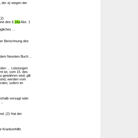
, der a) wegen der
(2)
inne des §
16a
Abs. 1
liches ...
 der Berechnung des
 dem Neunten Buch ...
en. ... Leistungen
t ist, vom 15. des
u gewähren sind, gilt
 sind, werden vom
rden, sofern im
eshalb versagt oder
...
nd. (2) Hat der
e Krankenhilfe