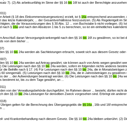
satz 7). (2) Als arbeitsunfähig im Sinne der §§ 16
bis
16f ist auch der Berechtigte anzusehen
2011)
ger Arbeit (§ 18 des Einkommensteuergesetzes) erzielt, ist §
16a
entsprechend anzuwenden. 
das letzte Kalenderjahr, ... der Gesamtverhältnisse festzusetzen. (5) Als Regelentgelt im S
htigten, die die Voraussetzungen des § 30 Abs. 12 ... von Buchstabe b nicht vorliegen. (6) Ist
ld nach §
16a
und nach den Absätzen 1 bis 5 zu berechnen, so ist ein einheitliches kalendertäg
m im Anschluß daran Versorgungskrankengeld nach den §§ 16
bis
16f zu gewähren, so ist bei
s von dem bisher ...
07)
 den §§ 10
bis
24a werden als Sachleistungen erbracht, soweit sich aus diesem Gesetz oder
2007)
 den §§ 10
bis
24a werden auf Antrag gewährt; sie können auch von Amts wegen gewährt werd
) Die Leistungen nach den §§ 10
bis
24a werden, sofern im folgenden nichts anderes bestimm
für die Beihilfe nach § 17. (4) Für Leistungen nach den §§ 10
bis
24a, die in Monatsbeträgen z
t § 60 sinngemäß. (5) Leistungen nach den §§ 10
bis
24a, die in Jahresbeträgen zu gewähren
es der ... der Aufwendungen beantragt werden. (6) Die Leistungen nach den §§ 10
bis
24a we
s bestimmt ist, bis zu dem Tage gewährt, an ...
011)
en von der Verwaltungsbehörde durchgeführt. Im Rahmen dieser ... besteht, dürfen nicht d
ach den §§ 10
bis
24a Leistungen für denselben Zweck vorgesehen sind. Erbringt ein anderer 
2018)
m Übrigen gelten für die Berechnung des Übergangsgelds die
§§ 16a
, 16b und 16f entspreche
 ...
 Heil- und Krankenbehandlung nach diesem Gesetz. Die §§ 10
bis
24a bleiben unberührt. (2) Di