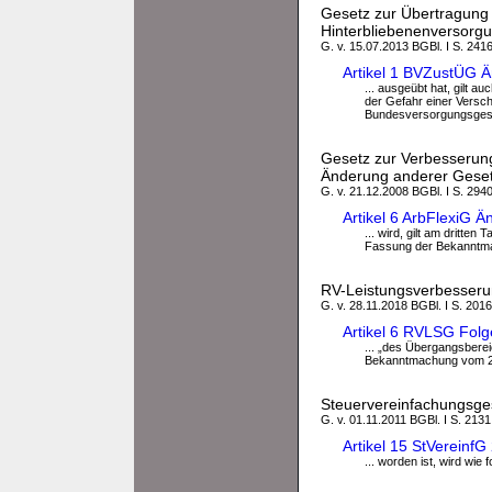
Gesetz zur Übertragung 
Hinterbliebenenversorgu
G. v. 15.07.2013 BGBl. I S. 241
Artikel 1 BVZustÜG 
... ausgeübt hat, gilt a
der Gefahr einer Versch
Bundesversorgungsgesetz
Gesetz zur Verbesserung
Änderung anderer Gese
G. v. 21.12.2008 BGBl. I S. 294
Artikel 6 ArbFlexiG 
... wird, gilt am dritte
Fassung der Bekanntma
RV-Leistungsverbesserun
G. v. 28.11.2018 BGBl. I S. 2016
Artikel 6 RVLSG Fol
... „des Übergangsberei
Bekanntmachung vom 22. 
Steuervereinfachungsge
G. v. 01.11.2011 BGBl. I S. 2131
Artikel 15 StVerein
... worden ist, wird wie