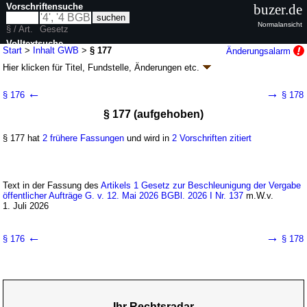
Vorschriftensuche
buzer.de
Normalansicht
§ / Art.
Gesetz
Volltextsuche
Start
>
Inhalt GWB
>
§ 177
Änderungsalarm
Hier klicken für
Titel, Fundstelle, Änderungen
etc.
nur in GWB
§ 177 - Gesetz gegen
←
→
§ 176
§ 178
Wettbewerbsbeschränkungen (GWB)
§ 177 (aufgehoben)
neugefasst durch B. v. 26.06.2013
BGBl. I S. 1750
, 3245; zuletzt geändert
durch
Artikel 9
G. v. 20.07.2026
BGBl. 2026 I Nr. 215
§ 177 hat
2 frühere Fassungen
und wird in
2 Vorschriften zitiert
Geltung ab 01.01.1999; FNA: 703-5
Kartellrecht
79 weitere Fassungen
|
Drucksachen / Entwurf / Begründung
|
wird in 491 Vorschriften zitiert
Text in der Fassung des
Artikels 1 Gesetz zur Beschleunigung der Vergabe
Teil 4 Vergabe von öffentlichen Aufträgen und
öffentlicher Aufträge G. v. 12. Mai 2026 BGBl. 2026 I Nr. 137
m.W.v.
Konzessionen
1. Juli 2026
Kapitel 2 Nachprüfungsverfahren
Abschnitt 3 Sofortige Beschwerde
←
→
§ 176
§ 178
Ihr Rechtsradar