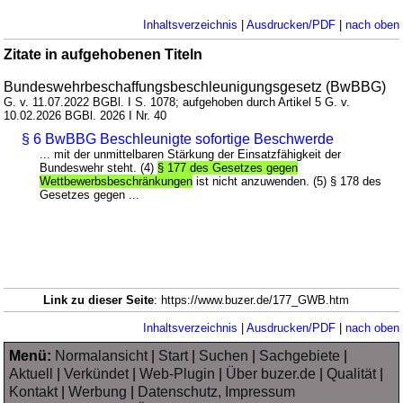
Inhaltsverzeichnis
|
Ausdrucken/PDF
|
nach oben
Zitate in aufgehobenen Titeln
Bundeswehrbeschaffungsbeschleunigungsgesetz (BwBBG)
G. v. 11.07.2022 BGBl. I S. 1078; aufgehoben durch Artikel 5 G. v.
10.02.2026 BGBl. 2026 I Nr. 40
§ 6 BwBBG Beschleunigte sofortige Beschwerde
... mit der unmittelbaren Stärkung der Einsatzfähigkeit der
Bundeswehr steht. (4)
§ 177 des Gesetzes gegen
Wettbewerbsbeschränkungen
ist nicht anzuwenden. (5) § 178 des
Gesetzes gegen ...
Link zu dieser Seite
: https://www.buzer.de/177_GWB.htm
Inhaltsverzeichnis
|
Ausdrucken/PDF
|
nach oben
Menü:
Normalansicht
|
Start
|
Suchen
|
Sachgebiete
|
Aktuell
|
Verkündet
|
Web-Plugin
|
Über buzer.de
|
Qualität
|
Kontakt
|
Werbung
|
Datenschutz, Impressum