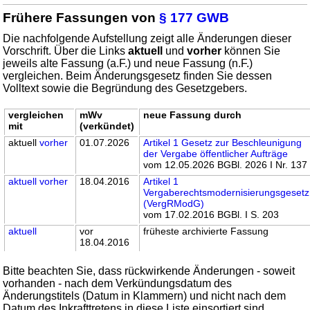
Frühere Fassungen von
§ 177 GWB
Die nachfolgende Aufstellung zeigt alle Änderungen dieser
Vorschrift. Über die Links
aktuell
und
vorher
können Sie
jeweils alte Fassung (a.F.) und neue Fassung (n.F.)
vergleichen. Beim Änderungsgesetz finden Sie dessen
Volltext sowie die Begründung des Gesetzgebers.
vergleichen
mWv
neue Fassung durch
mit
(verkündet)
aktuell
vorher
01.07.2026
Artikel 1 Gesetz zur Beschleunigung
der Vergabe öffentlicher Aufträge
vom 12.05.2026 BGBl. 2026 I Nr. 137
aktuell
vorher
18.04.2016
Artikel 1
Vergaberechtsmodernisierungsgesetz
(VergRModG)
vom 17.02.2016 BGBl. I S. 203
aktuell
vor
früheste archivierte Fassung
18.04.2016
Bitte beachten Sie, dass rückwirkende Änderungen - soweit
vorhanden - nach dem Verkündungsdatum des
Änderungstitels (Datum in Klammern) und nicht nach dem
Datum des Inkrafttretens in diese Liste einsortiert sind.