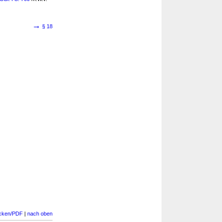
→
§ 18
cken/PDF
|
nach oben