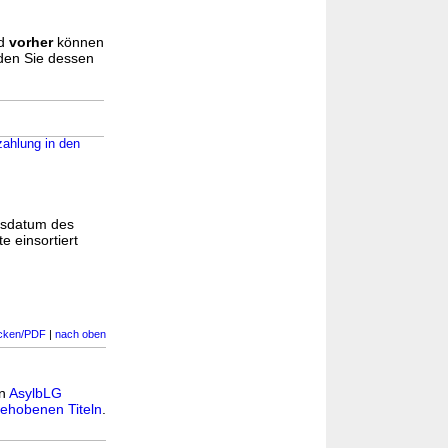
d
vorher
können
nden Sie dessen
zahlung in den
gsdatum des
e einsortiert
cken/PDF
|
nach oben
in
AsylbLG
ehobenen Titeln
.