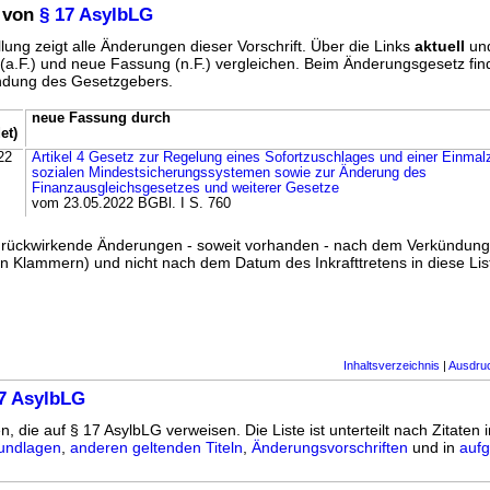
 von
§ 17 AsylbLG
lung zeigt alle Änderungen dieser Vorschrift. Über die Links
aktuell
un
g (a.F.) und neue Fassung (n.F.) vergleichen. Beim Änderungsgesetz fi
ündung des Gesetzgebers.
neue Fassung durch
et)
22
Artikel 4 Gesetz zur Regelung eines Sofortzuschlages und einer Einmal
sozialen Mindestsicherungssystemen sowie zur Änderung des
Finanzausgleichsgesetzes und weiterer Gesetze
vom 23.05.2022 BGBl. I S. 760
ss rückwirkende Änderungen - soweit vorhanden - nach dem Verkündun
n Klammern) und nicht nach dem Datum des Inkrafttretens in diese List
Inhaltsverzeichnis
|
Ausdru
7 AsylbLG
n, die auf § 17 AsylbLG verweisen. Die Liste ist unterteilt nach Zitaten 
undlagen
,
anderen geltenden Titeln
,
Änderungsvorschriften
und in
aufg