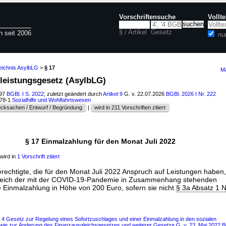
Vorschriftensuche
Vollt
§ / Artikel
Gesetz
n seit 2006
nu
eichnis AsylbLG
>
§ 17
Ma
rleistungsgesetz (AsylbLG)
997
BGBl. I S. 2022
; zuletzt geändert durch
Artikel 9
G. v. 22.07.2026
BGBl. 2026 I Nr. 222
178-1
Sozialhilfe und Wohlfahrtswesen
cksachen / Entwurf / Begründung
|
wird in 211 Vorschriften zitiert
§ 17 Einmalzahlung für den Monat Juli 2022
wird in
1 Vorschrift zitiert
echtigte, die für den Monat Juli 2022 Anspruch auf Leistungen haben, 
leich der mit der COVID-19-Pandemie in Zusammenhang stehenden
Einmalzahlung in Höhe von 200 Euro, sofern sie nicht
§ 3a Absatz 1
s 4 Gesetz zur Regelung eines Sofortzuschlages und einer Einmalzahlung in den sozialen
e zur Änderung des Finanzausgleichsgesetzes und weiterer Gesetze G. v. 23. Mai 2022 BG