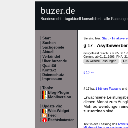
buzer.de
Bundesrecht - tagaktuell konsolidiert - alle Fassunge
Start
Sie sind hier:
Start
>
Inhaltsverz
Suchen
§ 17 - Asylbewerbe
Sachgebiete
Aktuell
neugefasst durch B. v. 05.08.1
Verkündet
Geltung ab 01.11.1993; FNA: 2
Über buzer.de
45 weitere Fassungen
|
Dru
Qualität
Kontakt
←
§ 16
Datenschutz
Impressum
Tools:
§ 17 hat
1 frühere Fassung
und 
Blog-Plugin
Erwachsene Leistungsber
Mobilversion
diesen Monat zum Ausg
Mehraufwendungen eine 
Update via:
zuzuordnen sind.
Web-Widget
Feed
Rechtskataster
Text in der Fassung des
Artikel
Mindestsicherungssystemen sowi