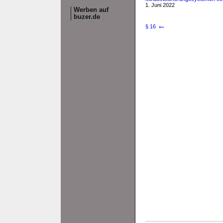
1. Juni 2022
Werben auf
buzer.de
←
§ 16