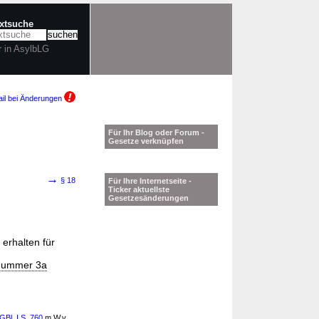
extsuche
r in AsylbLG
il bei Änderungen
Für Ihr Blog oder Forum -
Gesetze verknüpfen
→
§ 18
Für Ihre Internetseite -
Ticker aktuellste
Gesetzesänderungen
erhalten für
 Nummer 3a
Bl. I S. 760
m.W.v.