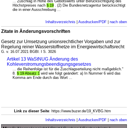
... Zuschlag in Höhe des Gebotswerts unter Berücksichtigung des
Höchstpreises nach
§ 19
. (2) Die Bundesnetzagentur berücksichtigt
die in einer Ausschreibung ...
Inhaltsverzeichnis
|
Ausdrucken/PDF
|
nach oben
Zitate in Änderungsvorschriften
Gesetz zur Umsetzung unionsrechtlicher Vorgaben und zur
Regelung reiner Wasserstoffnetze im Energiewirtschaftsrecht
G. v. 16.07.2021 BGBl. I S. 3026
Artikel 13 WaStNUG Änderung des
Kohleverstromungsbeendigungsgesetzes
... die Reihenfolge ist für die Zuschlagserteilung nicht maßgeblich."
8.
§ 19 Absatz 1
wird wie folgt geändert: a) In Nummer 6 wird das
Komma am Ende durch das Wort ...
Link zu dieser Seite
: https://www.buzer.de/19_KVBG.htm
Inhaltsverzeichnis
|
Ausdrucken/PDF
|
nach oben