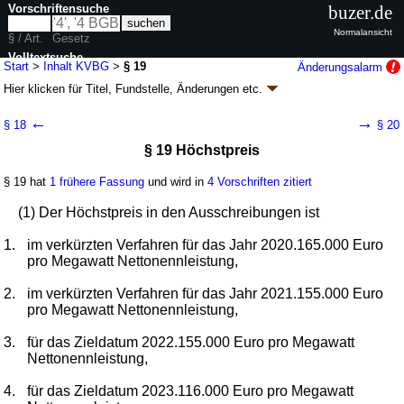
Vorschriftensuche
buzer.de
Normalansicht
§ / Art.
Gesetz
Volltextsuche
Start
>
Inhalt KVBG
>
§ 19
Änderungsalarm
Hier klicken für
Titel, Fundstelle, Änderungen
etc.
nur in KVBG
§ 19 - Kohleverstromungsbeendigungsgesetz
←
→
§ 18
§ 20
(KVBG)
§ 19 Höchstpreis
Artikel 1 G. v. 08.08.2020
BGBl. I S. 1818
(
Nr. 37
); zuletzt geändert durch
Artikel 2
G. v. 25.11.2025
BGBl. 2025 I Nr. 283
§ 19 hat
1 frühere Fassung
und wird in
4 Vorschriften zitiert
Geltung ab 14.08.2020; FNA: 754-31
Energieversorgung
9 weitere Fassungen
|
Drucksachen / Entwurf / Begründung
|
(1) Der Höchstpreis in den Ausschreibungen ist
wird in 48 Vorschriften zitiert
1.
im verkürzten Verfahren für das Jahr 2020.165.000 Euro
Teil 3 Ausschreibungen zur Reduzierung der
pro Megawatt Nettonennleistung,
Steinkohleverstromung
2.
im verkürzten Verfahren für das Jahr 2021.155.000 Euro
pro Megawatt Nettonennleistung,
3.
für das Zieldatum 2022.155.000 Euro pro Megawatt
Nettonennleistung,
4.
für das Zieldatum 2023.116.000 Euro pro Megawatt