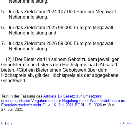
Nettonennleistung,
5.
für das Zieldatum 2024.107.000 Euro pro Megawatt
Nettonennleistung,
6.
für das Zieldatum 2025 98.000 Euro pro Megawatt
Nettonennleistung und
7.
für das Zieldatum 2026 89.000 Euro pro Megawatt
Nettonennleistung.
(2)
1
Der Bieter darf in seinem Gebot zu dem jeweiligen
Gebotstermin höchstens den Höchstpreis nach Absatz 1
bieten.
2
Gibt ein Bieter einen Gebotswert über dem
Höchstpreis ab, gilt der Höchstpreis als der abgegebene
Gebotswert.
Text in der Fassung des
Artikels 13 Gesetz zur Umsetzung
unionsrechtlicher Vorgaben und zur Regelung reiner Wasserstoffnetze im
Energiewirtschaftsrecht G. v. 16. Juli 2021 BGBl. I S. 3026
m.W.v.
27. Juli 2021
←
→
§ 18
§ 20