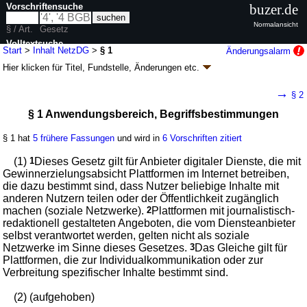
Vorschriftensuche
buzer.de
Normalansicht
§ / Art.
Gesetz
Volltextsuche
Start
>
Inhalt NetzDG
>
§ 1
Änderungsalarm
Hier klicken für
Titel, Fundstelle, Änderungen
etc.
nur in NetzDG
§ 1 - Netzwerkdurchsetzungsgesetz (NetzDG)
→
§ 2
Artikel 1 G. v. 01.09.2017
BGBl. I S. 3352
(
Nr. 61
); zuletzt geändert durch
§ 1 Anwendungsbereich, Begriffsbestimmungen
Artikel 29
G. v. 06.05.2024
BGBl. 2024 I Nr. 149
Geltung ab 01.10.2017; FNA: 772-8
Sonstiges Wirtschaftsrecht
§ 1 hat
5 frühere Fassungen
und wird in
6 Vorschriften zitiert
9 weitere Fassungen
|
Drucksachen / Entwurf / Begründung
|
wird in 17 Vorschriften zitiert
(1)
1
Dieses Gesetz gilt für Anbieter digitaler Dienste, die mit
Gewinnerzielungsabsicht Plattformen im Internet betreiben,
die dazu bestimmt sind, dass Nutzer beliebige Inhalte mit
anderen Nutzern teilen oder der Öffentlichkeit zugänglich
machen (soziale Netzwerke).
2
Plattformen mit journalistisch-
redaktionell gestalteten Angeboten, die vom Diensteanbieter
selbst verantwortet werden, gelten nicht als soziale
Netzwerke im Sinne dieses Gesetzes.
3
Das Gleiche gilt für
Plattformen, die zur Individualkommunikation oder zur
Verbreitung spezifischer Inhalte bestimmt sind.
(2) (aufgehoben)