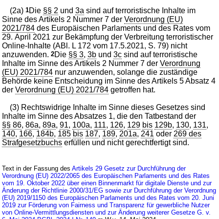
(2a)
1
Die
§§ 2
und
3a
sind auf terroristische Inhalte im
Sinne des Artikels 2 Nummer 7 der
Verordnung (EU)
2021/784
des Europäischen Parlaments und des Rates vom
29. April 2021 zur Bekämpfung der Verbreitung terroristischer
Online-Inhalte (ABl. L 172 vom 17.5.2021, S. 79) nicht
anzuwenden.
2
Die
§§ 3
,
3b
und
3c
sind auf terroristische
Inhalte im Sinne des Artikels 2 Nummer 7 der
Verordnung
(EU) 2021/784
nur anzuwenden, solange die zuständige
Behörde keine Entscheidung im Sinne des Artikels 5 Absatz 4
der
Verordnung (EU) 2021/784
getroffen hat.
(3) Rechtswidrige Inhalte im Sinne dieses Gesetzes sind
Inhalte im Sinne des Absatzes 1, die den Tatbestand der
§§ 86
,
86a
,
89a
,
91
,
100a
,
111
,
126
,
129
bis
129b
,
130
,
131
,
140
,
166
,
184b
,
185
bis
187
,
189
,
201a
,
241
oder
269 des
Strafgesetzbuchs
erfüllen und nicht gerechtfertigt sind.
Text in der Fassung des
Artikels 29 Gesetz zur Durchführung der
Verordnung (EU) 2022/2065 des Europäischen Parlaments und des Rates
vom 19. Oktober 2022 über einen Binnenmarkt für digitale Dienste und zur
Änderung der Richtlinie 2000/31/EG sowie zur Durchführung der Verordnung
(EU) 2019/1150 des Europäischen Parlaments und des Rates vom 20. Juni
2019 zur Förderung von Fairness und Transparenz für gewerbliche Nutzer
von Online-Vermittlungsdiensten und zur Änderung weiterer Gesetze G. v.