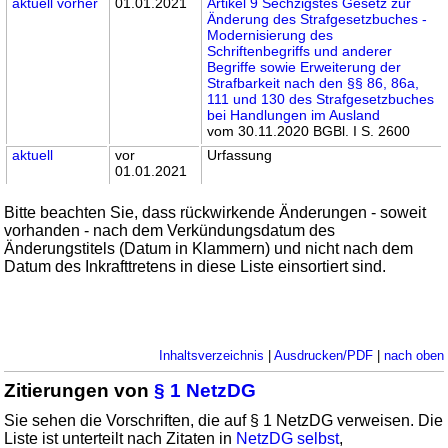
aktuell
vorher
01.01.2021
Artikel 9 Sechzigstes Gesetz zur
Änderung des Strafgesetzbuches -
Modernisierung des
Schriftenbegriffs und anderer
Begriffe sowie Erweiterung der
Strafbarkeit nach den §§ 86, 86a,
111 und 130 des Strafgesetzbuches
bei Handlungen im Ausland
vom 30.11.2020 BGBl. I S. 2600
aktuell
vor
Urfassung
01.01.2021
Bitte beachten Sie, dass rückwirkende Änderungen - soweit
vorhanden - nach dem Verkündungsdatum des
Änderungstitels (Datum in Klammern) und nicht nach dem
Datum des Inkrafttretens in diese Liste einsortiert sind.
Inhaltsverzeichnis
|
Ausdrucken/PDF
|
nach oben
Zitierungen von
§ 1 NetzDG
Sie sehen die Vorschriften, die auf § 1 NetzDG verweisen. Die
Liste ist unterteilt nach Zitaten in
NetzDG selbst
,