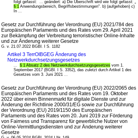
folgt gefasst: ... geändert: a) Die Überschrift wird wie folgt gefasst: „
§ 1
Anwendungsbereich, Begriffsbestimmungen". b) (aufgehoben) c)
In ...
Gesetz zur Durchführung der Verordnung (EU) 2021/784 des
Europäischen Parlaments und des Rates vom 29. April 2021
zur Bekämpfung der Verbreitung terroristischer Online-Inhalte
und zur Änderung weiterer Gesetze
G. v. 21.07.2022 BGBl. I S. 1182
Artikel 3 TerrOIBGEG Änderung des
Netzwerkdurchsetzungsgesetzes
...
§ 1 Absatz 2 des Netzwerkdurchsetzungsgesetzes
vom 1.
September 2017 (BGBl. I S. 3352), das zuletzt durch Artikel 1 des
Gesetzes vom 3. Juni 2021 ...
Gesetz zur Durchführung der Verordnung (EU) 2022/2065 des
Europäischen Parlaments und des Rates vom 19. Oktober
2022 über einen Binnenmarkt für digitale Dienste und zur
Änderung der Richtlinie 2000/31/EG sowie zur Durchführung
der Verordnung (EU) 2019/1150 des Europäischen
Parlaments und des Rates vom 20. Juni 2019 zur Förderung
von Fairness und Transparenz für gewerbliche Nutzer von
Online-Vermittlungsdiensten und zur Änderung weiterer
Gesetze
G. v. 06.05.2024 BGBl. 2024 I Nr. 149