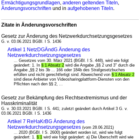
Ermächtigungsgrundlagen
,
anderen geltenden Titeln
,
Änderungsvorschriften
und in
aufgehobenen Titeln
.
Zitate in Änderungsvorschriften
Gesetz zur Änderung des Netzwerkdurchsetzungsgesetzes
G. v. 03.06.2021 BGBl. I S. 1436
Artikel 1 NetzDGÄndG Änderung des
Netzwerkdurchsetzungsgesetzes
... Gesetzes vom 30. März 2021 (BGBl. I S. 448), wird wie folgt
geändert: 1. In
§ 1 Absatz 2
wird die Angabe „§§ 2 und 3" durch die
Angabe „§§ 2 bis 3b ... 166 oder 184b des Strafgesetzbuches
erfüllen und nicht gerechtfertigt sind. Abweichend von
§ 1 Absatz 2
sind diese Anbieter von Videosharingplattform-Diensten von den
Pflichten nach den §§ 2, ...
Gesetz zur Bekämpfung des Rechtsextremismus und der
Hasskriminalität
G. v. 30.03.2021 BGBl. I S. 441; zuletzt geändert durch Artikel 3 G. v.
03.06.2021 BGBl. I S. 1436
Artikel 7 ReHaKrBG Änderung des
Netzwerkdurchsetzungsgesetzes
(vom 28.06.2021)
... 2020 (BGBl. I S. 2600) geändert worden ist, wird wie folgt
geändert: 1.
§ 1
wird wie folgt geändert: a) Die Überschrift wird wie