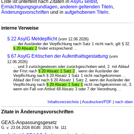
Liste ist unterteilt nach Zitaten in
AsylG selbst
,
Ermächtigungsgrundlagen
,
anderen geltenden Titeln
,
Änderungsvorschriften
und in
aufgehobenen Titeln
.
interne Verweise
§ 22 AsylG Meldepflicht
(vom 12.06.2026)
... der Ausländer der Verpflichtung nach Satz 1 nicht nach, gilt § 32.
§ 20 Absatz 2
findet entsprechend ...
§ 67 AsylG Erlöschen der Aufenthaltsgestattung
(vom
12.06.2026)
... und 3 zurückgewiesen oder zurückgeschoben wird, 2. mit Ablauf
der Frist nach
§ 20 Absatz 1 Satz 2
, wenn der Ausländer der
Verpflichtung nach § 20 Absatz 1 Satz 1 nicht nachgekommen ...
Ablauf der Frist nach § 20 Absatz 1 Satz 2, wenn der Ausländer der
Verpflichtung nach
§ 20 Absatz 1 Satz 1
nicht nachgekommen ist, 3.
wenn ein Fall von Artikel 68 Absatz 3 oder 7 der Verordnung ...
Inhaltsverzeichnis
|
Ausdrucken/PDF
|
nach oben
Zitate in Änderungsvorschriften
GEAS-Anpassungsgesetz
G. v. 23.04.2026 BGBl. 2026 I Nr. 111