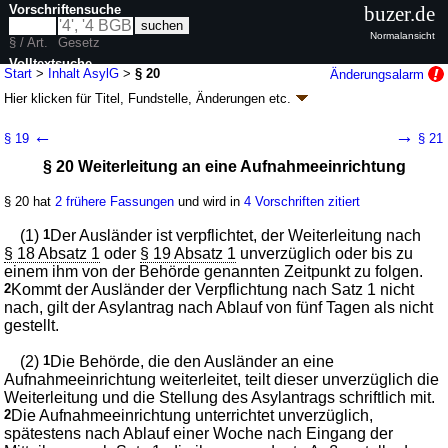
Vorschriftensuche
buzer.de
Normalansicht
§ / Art.
Gesetz
Volltextsuche
Start
>
Inhalt AsylG
>
§ 20
Änderungsalarm
Hier klicken für
Titel, Fundstelle, Änderungen
etc.
nur in AsylG
§ 20 - Asylgesetz (AsylG)
←
→
§ 19
§ 21
neugefasst durch B. v. 02.09.2008
BGBl. I S. 1798
; zuletzt geändert durch
§ 20 Weiterleitung an eine Aufnahmeeinrichtung
Artikel 10
G. v. 21.07.2026
BGBl. 2026 I Nr. 221
Geltung ab 01.07.1992; FNA: 26-7
Ausländerrecht
§ 20 hat
2 frühere Fassungen
und wird in
4 Vorschriften zitiert
43 weitere Fassungen
|
Drucksachen / Entwurf / Begründung
|
wird in 263 Vorschriften zitiert
(1)
1
Der Ausländer ist verpflichtet, der Weiterleitung nach
Abschnitt 4 Asylverfahren
§ 18 Absatz 1
oder
§ 19 Absatz 1
unverzüglich oder bis zu
einem ihm von der Behörde genannten Zeitpunkt zu folgen.
Unterabschnitt 2 Einleitung des Asylverfahrens
2
Kommt der Ausländer der Verpflichtung nach Satz 1 nicht
nach, gilt der Asylantrag nach Ablauf von fünf Tagen als nicht
gestellt.
(2)
1
Die Behörde, die den Ausländer an eine
Aufnahmeeinrichtung weiterleitet, teilt dieser unverzüglich die
Weiterleitung und die Stellung des Asylantrags schriftlich mit.
2
Die Aufnahmeeinrichtung unterrichtet unverzüglich,
spätestens nach Ablauf einer Woche nach Eingang der