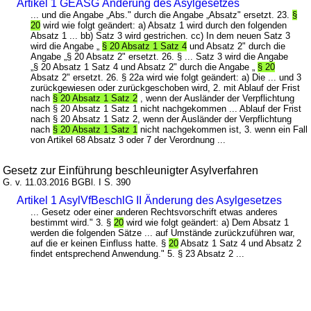
Artikel 1 GEASG Änderung des Asylgesetzes
... und die Angabe „Abs." durch die Angabe „Absatz" ersetzt. 23.
§
20
wird wie folgt geändert: a) Absatz 1 wird durch den folgenden
Absatz 1 ... bb) Satz 3 wird gestrichen. cc) In dem neuen Satz 3
wird die Angabe „
§ 20 Absatz 1 Satz 4
und Absatz 2" durch die
Angabe „§ 20 Absatz 2" ersetzt. 26. § ... Satz 3 wird die Angabe
„§ 20 Absatz 1 Satz 4 und Absatz 2" durch die Angabe „
§ 20
Absatz 2" ersetzt. 26. § 22a wird wie folgt geändert: a) Die ... und 3
zurückgewiesen oder zurückgeschoben wird, 2. mit Ablauf der Frist
nach
§ 20 Absatz 1 Satz 2
, wenn der Ausländer der Verpflichtung
nach § 20 Absatz 1 Satz 1 nicht nachgekommen ... Ablauf der Frist
nach § 20 Absatz 1 Satz 2, wenn der Ausländer der Verpflichtung
nach
§ 20 Absatz 1 Satz 1
nicht nachgekommen ist, 3. wenn ein Fall
von Artikel 68 Absatz 3 oder 7 der Verordnung ...
Gesetz zur Einführung beschleunigter Asylverfahren
G. v. 11.03.2016 BGBl. I S. 390
Artikel 1 AsylVfBeschlG II Änderung des Asylgesetzes
... Gesetz oder einer anderen Rechtsvorschrift etwas anderes
bestimmt wird." 3. §
20
wird wie folgt geändert: a) Dem Absatz 1
werden die folgenden Sätze ... auf Umstände zurückzuführen war,
auf die er keinen Einfluss hatte. §
20
Absatz 1 Satz 4 und Absatz 2
findet entsprechend Anwendung." 5. § 23 Absatz 2 ...