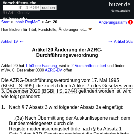
Vorschriftensuche
buzer.de
Normalansicht
§ / Art.
Gesetz
Volltextsuche
Start
>
Inhalt RegMoG
>
Art. 20
Änderungsalarm
Hier klicken für
Titel, Fundstelle, Änderungen
etc.
nur in RegMoG
Artikel 20 - Registermodernisierungsgesetz
←
→
Artikel 19
Artikel 20a
(RegMoG)
Artikel 20 Änderung der AZRG-
G. v. 28.03.2021
BGBl. I S. 591
, 2023 I Nr. 230, 293, 2024 I Nr. 292, 2025 I
Durchführungsverordnung
Nr. 137, 262, 2026 I Nr. 56, 121; zuletzt geändert durch
Artikel 2
G. v.
23.10.2024
BGBl. 2024 I Nr. 322
Artikel 20 hat
1 frühere Fassung
, wird in
2 Vorschriften zitiert
und ändert
Inkrafttreten wird separat bekanntgegeben, abweichend siehe
Artikel 22
;
mWv. 0. Dezember 0000
AZRG-DV
offen
FNA: 210-9/1
Pass-, Ausweis- und Meldewesen
36 Änderungen
|
Drucksachen / Entwurf / Begründung
|
Die
AZRG-Durchführungsverordnung
vom
17. Mai 1995
wird in 27 Vorschriften zitiert
(BGBl. I S. 695
), die zuletzt durch
Artikel 7b des Gesetzes vom
3. Dezember 2020 (BGBl. I S. 2744
) geändert worden ist, wird
wie folgt geändert:
1.
Nach
§ 7 Absatz 3
wird folgender Absatz 3a eingefügt:
„(3a) Nach Übermittlung der Auskunftssperre nach dem
Bundesmeldegesetz
durch die
Registermodernisierungsbehörde nach § 6a Absatz 1