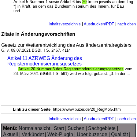
Artikel 5 Nummer 1 sowie Artikel 6 bis
20
treten jeweils an dem Tag
*) in Kraft, an dem das Bundesministerium des Innern, für Bau
und ...
Inhaltsverzeichnis
|
Ausdrucken/PDF
|
nach oben
Zitate in Änderungsvorschriften
Gesetz zur Weiterentwicklung des Ausländerzentralregisters
G. v. 09.07.2021 BGBl. I S. 2467, 4114
Artikel 11 AZRWEG Änderung des
Registermodernisierungsgesetzes
...
Artikel 20 Nummer 3 des Registermodernisierungsgesetzes
vom
28. März 2021 (BGBl. I S. 591) wird wie folgt gefasst: „3. In der ...
Link zu dieser Seite
: https://www.buzer.de/20_RegMoG.htm
Inhaltsverzeichnis
|
Ausdrucken/PDF
|
nach oben
Menü:
Normalansicht
|
Start
|
Suchen
|
Sachgebiete
|
Aktuell
|
Verkündet
|
Web-Plugin
|
Über buzer.de
|
Qualität
|