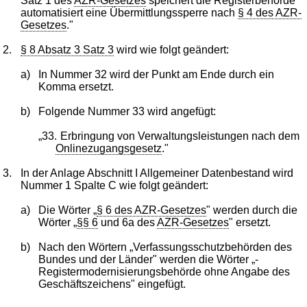
Satz 1 des
AZR-Gesetzes
speichert die Registerbehörde
automatisiert eine Übermittlungssperre nach
§ 4 des AZR-
Gesetzes
."
2.
§ 8 Absatz 3 Satz 3
wird wie folgt geändert:
a)
In Nummer 32 wird der Punkt am Ende durch ein
Komma ersetzt.
b)
Folgende Nummer 33 wird angefügt:
„33.
Erbringung von Verwaltungsleistungen nach dem
Onlinezugangsgesetz
."
3.
In der Anlage Abschnitt I Allgemeiner Datenbestand wird
Nummer 1 Spalte C wie folgt geändert:
a)
Die Wörter „
§ 6 des AZR-Gesetzes
" werden durch die
Wörter „
§§ 6
und 6a des
AZR-Gesetzes
" ersetzt.
b)
Nach den Wörtern „Verfassungsschutzbehörden des
Bundes und der Länder" werden die Wörter „-
Registermodernisierungsbehörde ohne Angabe des
Geschäftszeichens" eingefügt.