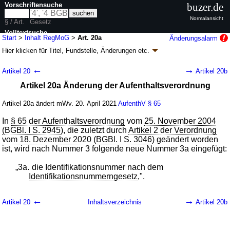
Vorschriftensuche
buzer.de
Normalansicht
§ / Art.
Gesetz
Volltextsuche
Start
>
Inhalt RegMoG
>
Art. 20a
Änderungsalarm
Hier klicken für
Titel, Fundstelle, Änderungen
etc.
nur in RegMoG
Artikel 20a - Registermodernisierungsgesetz
←
→
Artikel 20
Artikel 20b
(RegMoG)
Artikel 20a Änderung der Aufenthaltsverordnung
G. v. 28.03.2021
BGBl. I S. 591
, 2023 I Nr. 230, 293, 2024 I Nr. 292, 2025 I
Nr. 137, 262, 2026 I Nr. 56, 121; zuletzt geändert durch
Artikel 2
G. v.
Artikel 20a ändert mWv. 20. April 2021
AufenthV
§ 65
23.10.2024
BGBl. 2024 I Nr. 322
Inkrafttreten wird separat bekanntgegeben, abweichend siehe
Artikel 22
;
In
§ 65 der Aufenthaltsverordnung
vom
25. November 2004
FNA: 210-9/1
Pass-, Ausweis- und Meldewesen
(BGBl. I S. 2945
), die zuletzt durch
Artikel 2 der Verordnung
36 Änderungen
|
Drucksachen / Entwurf / Begründung
|
vom 18. Dezember 2020 (BGBl. I S. 3046
) geändert worden
wird in 27 Vorschriften zitiert
ist, wird nach Nummer 3 folgende neue Nummer 3a eingefügt:
„3a.
die Identifikationsnummer nach dem
Identifikationsnummerngesetz
,".
←
→
Artikel 20
Inhaltsverzeichnis
Artikel 20b