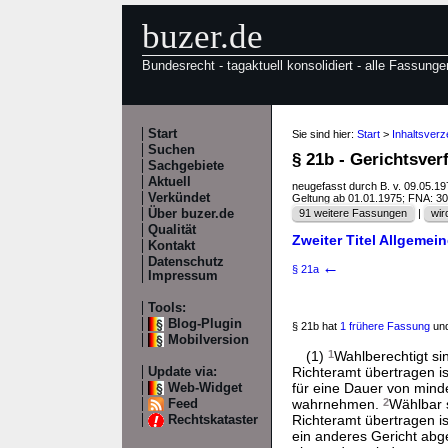
buzer.de
Bundesrecht - tagaktuell konsolidiert - alle Fassunge
Start
Sie sind hier:
Start
>
Inhaltsver
Suchen
§ 21b - Gerichtsve
Sachgebiete
Aktuell
neugefasst durch B. v. 09.05.1
Verkündet
Geltung ab 01.01.1975; FNA: 3
Über buzer.de
91 weitere Fassungen
|
wir
Qualität
Zweiter Titel Allgemei
Kontakt
Datenschutz
←
§ 21a
Impressum
Tools:
Blog-Plugin
§ 21b hat
1 frühere Fassung
und
Mobilversion
(1)
1
Wahlberechtigt si
Richteramt übertragen ist
Update via:
für eine Dauer von mind
Web-Widget
wahrnehmen.
2
Wählbar s
Feed
Richteramt übertragen is
Rechtskataster
ein anderes Gericht abg