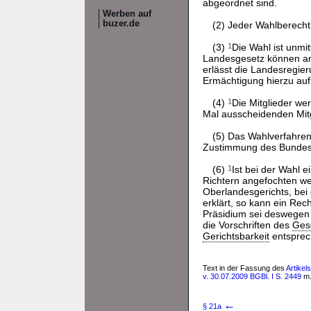
abgeordnet sind.
Werben auf
buzer.de
(2) Jeder Wahlberecht
(3)
1
Die Wahl ist unmi
Landesgesetz können and
erlässt die Landesregie
Ermächtigung hierzu auf
(4)
1
Die Mitglieder we
Mal ausscheidenden Mit
(5) Das Wahlverfahren
Zustimmung des Bundesr
(6)
1
Ist bei der Wahl 
Richtern angefochten w
Oberlandesgerichts, bei
erklärt, so kann ein Rec
Präsidium sei deswege
die Vorschriften des
Gese
Gerichtsbarkeit
entsprec
Text in der Fassung des
Artikel
v. 30.07.2009 BGBl. I S. 2449
m.
←
§ 21a