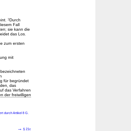
eint.
3
Durch
iesem Fall
en; sie kann die
eidet das Los.
ie zum ersten
ung mit
1 bezeichneten
n
g für begründet
rden, das
uf das Verfahren
 der freiwilligen
t durch Artikel 8 G.
→
§ 21c