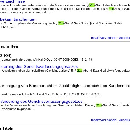
verzeichnisse
sidiums aufzunehmen, sofern sie noch die Voraussetzungen des §
21b
Abs. 1 des Gerichtsver
len des ... 1 des Gerichtsverfassungsgesetzes erfüllen. (3) In den Fällen des §
21b
Abs. 4 Sat
htsverfassungsgesetzes nimmt der ...
lbekanntmachungen
chts, 2. das Ergebnis der Auslosung nach §
21b
Abs. 4 Satz 3 und § 21d Abs. 2 und 3 des
etzes, 3. ...
Inhaltsverzeichnis
|
Ausdru
schriften
GG-RG)
; zuletzt geändert durch Artikel 8 G. v. 30.07.2009 BGBl. I S. 2449
nderung des Gerichtsverfassungsgesetzes
n Angelegenheiten der freiwilligen Gerichtsbarkeit." 5. §
21b
Abs. 6 Satz 4 wird wie folgt gefas
Bereinigung von Bundesrecht im Zuständigkeitsbereich des Bundesmini
 zuletzt geändert durch Artikel 4 Abs. 13 G. v. 11.08.2009 BGBl. I S. 2713
G Änderung des Gerichtsverfassungsgesetzes
b von drei Monaten nach der Errichtung des Gerichts zu bilden. Die in §
21b
Abs. 4 Satz 1 bestim
 Präsidiums folgenden ...
Inhaltsverzeichnis
|
Ausdru
 Titeln