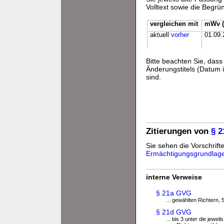
Volltext sowie die Begr
vergleichen mit
mWv (
aktuell
vorher
01.09.
Bitte beachten Sie, da
Änderungstitels (Datum i
sind.
Zitierungen von
§ 
Sie sehen die Vorschrifte
Ermächtigungsgrundlag
interne Verweise
§ 21a GVG
... gewählten Richtern,
§ 21d GVG
... bis 3 unter die jewe