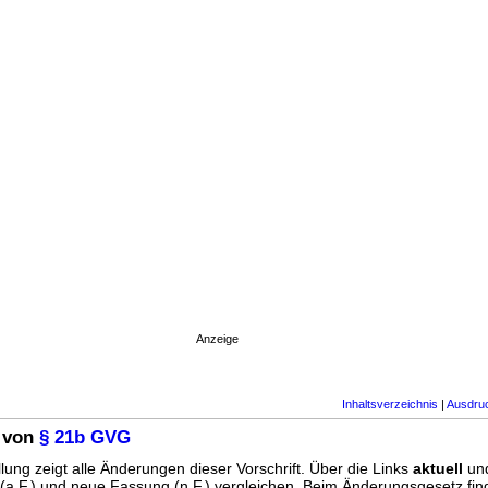
Anzeige
Inhaltsverzeichnis
|
Ausdru
 von
§ 21b GVG
lung zeigt alle Änderungen dieser Vorschrift. Über die Links
aktuell
un
g (a.F.) und neue Fassung (n.F.) vergleichen. Beim Änderungsgesetz fi