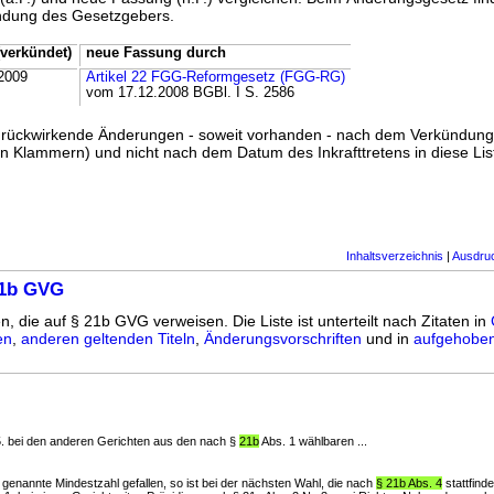
ündung des Gesetzgebers.
verkündet)
neue Fassung durch
2009
Artikel 22 FGG-Reformgesetz (FGG-RG)
vom 17.12.2008 BGBl. I S. 2586
ss rückwirkende Änderungen - soweit vorhanden - nach dem Verkündun
n Klammern) und nicht nach dem Datum des Inkrafttretens in diese List
Inhaltsverzeichnis
|
Ausdru
21b GVG
n, die auf § 21b GVG verweisen. Die Liste ist unterteilt nach Zitaten in
en
,
anderen geltenden Titeln
,
Änderungsvorschriften
und in
aufgehoben
 5. bei den anderen Gerichten aus den nach §
21b
Abs. 1 wählbaren ...
ils genannte Mindestzahl gefallen, so ist bei der nächsten Wahl, die nach
§ 21b Abs. 4
stattfinde