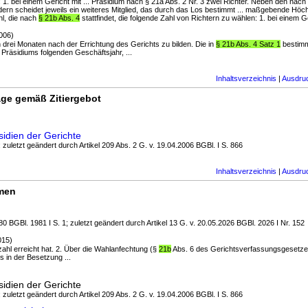
 1. bei einem Gericht mit ... Präsidium nach § 21a Abs. 2 Nr. 3 zwei Richter. Neben den nach
ern scheidet jeweils ein weiteres Mitglied, das durch das Los bestimmt ... maßgebende Höch
hl, die nach
§ 21b Abs. 4
stattfindet, die folgende Zahl von Richtern zu wählen: 1. bei einem Ger
006)
von drei Monaten nach der Errichtung des Gerichts zu bilden. Die in
§ 21b Abs. 4 Satz 1
bestimmt
 Präsidiums folgenden Geschäftsjahr, ...
Inhaltsverzeichnis
|
Ausdru
ge gemäß Zitiergebot
sidien der Gerichte
; zuletzt geändert durch Artikel 209 Abs. 2 G. v. 19.04.2006 BGBl. I S. 866
Inhaltsverzeichnis
|
Ausdru
rmen
0 BGBl. 1981 I S. 1; zuletzt geändert durch Artikel 13 G. v. 20.05.2026 BGBl. 2026 I Nr. 152
015)
zahl erreicht hat. 2. Über die Wahlanfechtung (§
21b
Abs. 6 des Gerichtsverfassungsgesetzes
s in der Besetzung ...
sidien der Gerichte
; zuletzt geändert durch Artikel 209 Abs. 2 G. v. 19.04.2006 BGBl. I S. 866