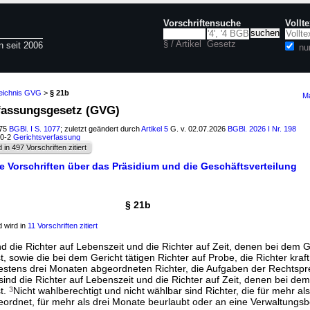
Vorschriftensuche
Vollt
§ / Artikel
Gesetz
n seit 2006
nu
zeichnis GVG
>
§ 21b
Ma
rfassungsgesetz (GVG)
975
BGBl. I S. 1077
; zuletzt geändert durch
Artikel 5
G. v. 02.07.2026
BGBl. 2026 I Nr. 198
00-2
Gerichtsverfassung
d in 497 Vorschriften zitiert
ne Vorschriften über das Präsidium und die Geschäftsverteilung
§ 21b
 wird in
11 Vorschriften zitiert
nd die Richter auf Lebenszeit und die Richter auf Zeit, denen bei dem G
, sowie die bei dem Gericht tätigen Richter auf Probe, die Richter kraf
estens drei Monaten abgeordneten Richter, die Aufgaben der Rechtsp
ind die Richter auf Lebenszeit und die Richter auf Zeit, denen bei dem
t.
3
Nicht wahlberechtigt und nicht wählbar sind Richter, die für mehr al
eordnet, für mehr als drei Monate beurlaubt oder an eine Verwaltungs