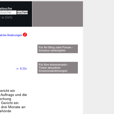
extsuche
r in GVG
il bei Änderungen
Für Ihr Blog oder Forum -
Gesetze verknüpfen
Für Ihre Internetseite -
→
Ticker aktuellste
§ 21c
Gesetzesänderungen
ericht ein
t Auftrags und die
rechung
 Gericht ein
s drei Monate an
behörde