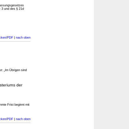
fassungsgesetzes
z 3 und des § 21d
cken/PDF
|
nach oben
st: „Im Übrigen sind
steriums der
mte Frist beginnt mit
cken/PDF
|
nach oben