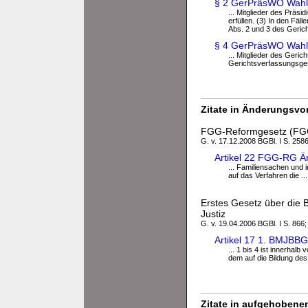
§ 2 GerPräsWO Wahl
... Mitglieder des Prä
erfüllen. (3) In den Fäl
Abs. 2 und 3 des Geric
§ 4 GerPräsWO Wah
... Mitglieder des Geri
Gerichtsverfassungsges
Zitate in Änderungsvor
FGG-Reformgesetz (F
G. v. 17.12.2008 BGBl. I S. 2586
Artikel 22 FGG-RG Ä
... Familiensachen und i
auf das Verfahren die ...
Erstes Gesetz über die 
Justiz
G. v. 19.04.2006 BGBl. I S. 866;
Artikel 17 1. BMJBB
... 1 bis 4 ist innerhal
dem auf die Bildung des
Zitate in aufgehobenen