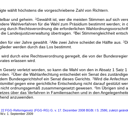
igte wählt höchstens die vorgeschriebene Zahl von Richtern.
ttelbar und geheim.
2
Gewählt ist, wer die meisten Stimmen auf sich ver
ere Wahlverfahren für die Wahl zum Präsidium bestimmt werden; in d
rung durch Rechtsverordnung die erforderlichen Wahlordnungsvorschrift
 die Landesjustizverwaltung übertragen.
4
Bei Stimmengleichheit entsch
rden für vier Jahre gewählt.
2
Alle zwei Jahre scheidet die Hälfte aus.
3
D
glieder werden durch das Los bestimmt.
 wird durch eine Rechtsverordnung geregelt, die von der Bundesregier
ates erlassen wird.
ein Gesetz verletzt worden, so kann die Wahl von den in Absatz 1 Satz 
erden.
2
Über die Wahlanfechtung entscheidet ein Senat des zuständige
 dem Bundesgerichtshof ein Senat dieses Gerichts.
3
Wird die Anfechtun
htsmittel gegen eine gerichtliche Entscheidung nicht darauf gestützt we
n nicht ordnungsgemäß zusammengesetzt gewesen.
4
Im Übrigen sind a
tzes über das Verfahren in Familiensachen und in den Angelegenheiten
hend anzuwenden.
s 22 FGG-Reformgesetz (FGG-RG) G. v. 17. Dezember 2008 BGBl. I S. 2586; zuletzt geänder
W.v. 1. September 2009