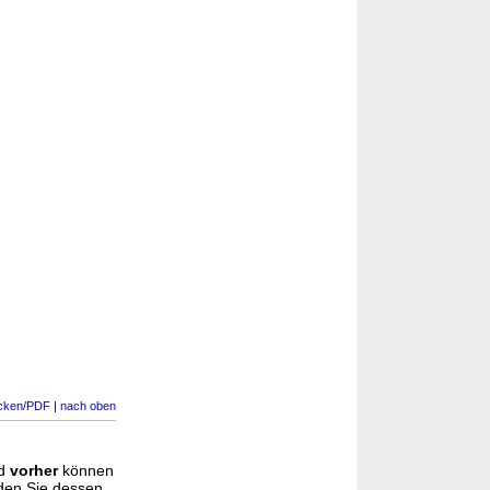
cken/PDF
|
nach oben
d
vorher
können
nden Sie dessen