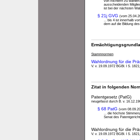
von Richtern zu wählen:
ausscheidenden Mitglied
ist bei der nächsten Wa
§ 21j GVG
(vom 25.04.2
... bis 4 ist innerhalb 
dem auf die Bildung des
Ermächtigungsgrundla
Stammnormen
Wahlordnung für die Prä
V. v. 19.09.1972 BGBl. I S. 1821
Zitat in folgenden No
Patentgesetz (PatG)
neugefasst durch B. v. 16.12.198
§ 68 PatG
(vom 08.09.2
... die höchste Stimmen
Senat des Patentgericht
Wahlordnung für die Prä
V. v. 19.09.1972 BGBl. I S. 1821