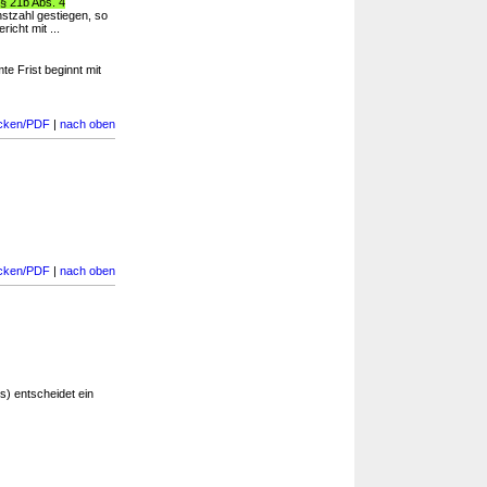
§ 21b Abs. 4
stzahl gestiegen, so
icht mit ...
e Frist beginnt mit
cken/PDF
|
nach oben
cken/PDF
|
nach oben
) entscheidet ein