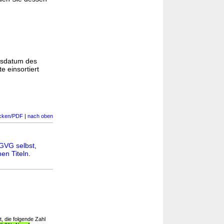
gsdatum des
e einsortiert
cken/PDF
|
nach oben
GVG selbst
,
en Titeln
.
t, die folgende Zahl