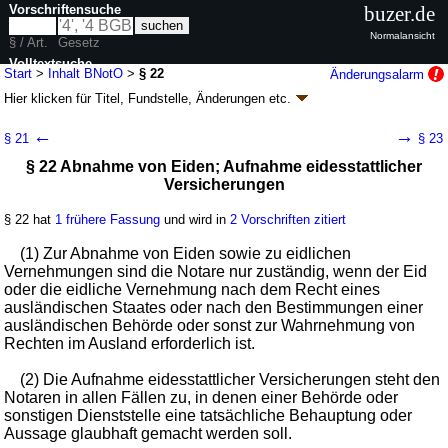
Vorschriftensuche
buzer.de
Normalansicht
§ / Art.
Gesetz
Volltextsuche
Start
>
Inhalt BNotO
>
§ 22
Änderungsalarm
Hier klicken für
Titel, Fundstelle, Änderungen
etc.
nur in BNotO
§ 22 - Bundesnotarordnung (BNotO)
←
→
§ 21
§ 23
neugefasst durch B. v. 24.02.1961
BGBl. I S. 97
; zuletzt geändert durch
§ 22 Abnahme von Eiden; Aufnahme eidesstattlicher
Artikel 3
G. v. 16.07.2026
BGBl. 2026 I Nr. 212
Versicherungen
Geltung ab 01.01.1964; FNA: 303-1
Notare, Rechtsanwälte, Rechtsberater;
Beurkundung
56 weitere Fassungen
|
wird in 159 Vorschriften zitiert
§ 22 hat
1 frühere Fassung
und wird in
2 Vorschriften zitiert
Teil 1 Das Amt des Notars
(1) Zur Abnahme von Eiden sowie zu eidlichen
Abschnitt 3 Die Amtstätigkeit
Vernehmungen sind die Notare nur zuständig, wenn der Eid
oder die eidliche Vernehmung nach dem Recht eines
ausländischen Staates oder nach den Bestimmungen einer
ausländischen Behörde oder sonst zur Wahrnehmung von
Rechten im Ausland erforderlich ist.
(2) Die Aufnahme eidesstattlicher Versicherungen steht den
Notaren in allen Fällen zu, in denen einer Behörde oder
sonstigen Dienststelle eine tatsächliche Behauptung oder
Aussage glaubhaft gemacht werden soll.