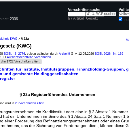
Vorschriftensuche
Vollt
§ / Artikel
Gesetz
n seit 2006
nu
zeichnis KWG
>
§ 22a
Ma
ngesetz (KWG)
998
BGBl. I S. 2776
; zuletzt geändert durch
Artikel 9
G. v. 12.05.2026
BGBl. 2026 I Nr. 139
610-1
Aufsichtsrechtliche Vorschriften
rd in 1722 Vorschriften zitiert
chriften für Institute, Institutsgruppen, Finanzholding-Gruppen, 
n und gemischte Holdinggesellschaften
register
§ 22a Registerführendes Unternehmen
nd wird in
23 Vorschriften zitiert
erungsunternehmen ein Kreditinstitut oder eine in
§ 2 Absatz 1 Nummer 
nd hat ein Unternehmen im Sinne des
§ 1 Absatz 24 Satz 1 Nummer 1 b
ng einer Forderung des Refinanzierungsunternehmens oder eines Gru
ernehmens, das der Sicherung von Forderungen dient, können diese G