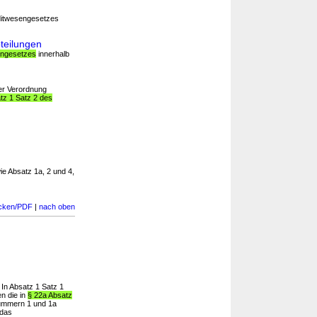
ditwesengesetzes
teilungen
engesetzes
innerhalb
ser Verordnung
tz 1 Satz 2 des
ie Absatz 1a, 2 und 4,
cken/PDF
|
nach oben
 In Absatz 1 Satz 1
n die in
§ 22a Absatz
Nummern 1 und 1a
 das