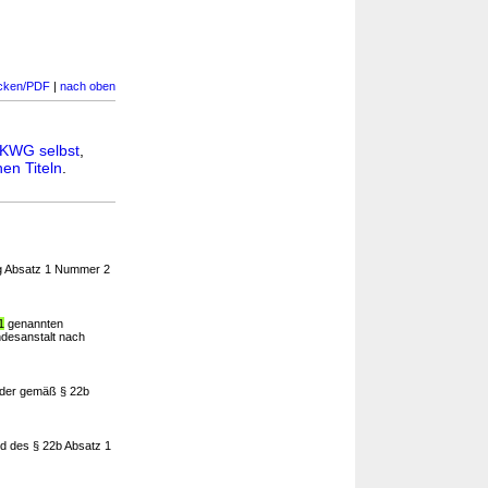
cken/PDF
|
nach oben
KWG selbst
,
en Titeln
.
6g Absatz 1 Nummer 2
1
genannten
desanstalt nach
oder gemäß § 22b
d des § 22b Absatz 1