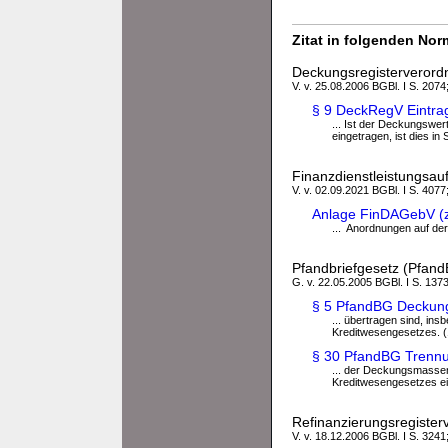
Zitat in folgenden No
Deckungsregisterveror
V. v. 25.08.2006 BGBl. I S. 2074
§ 9 DeckRegV Eintra
... Ist der Deckungswer
eingetragen, ist dies in 
Finanzdienstleistungsa
V. v. 02.09.2021 BGBl. I S. 4077
Anlage FinDAGebV (z
... Anordnungen auf de
Pfandbriefgesetz (Pfan
G. v. 22.05.2005 BGBl. I S. 1373
§ 5 PfandBG Deckung
... übertragen sind, in
Kreditwesengesetzes. (1
§ 30 PfandBG Trennun
... der Deckungsmassen
Kreditwesengesetzes ein
Refinanzierungsregister
V. v. 18.12.2006 BGBl. I S. 3241;