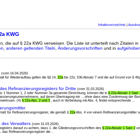
Inhaltsverzeichnis
|
Ausdru
22a KWG
n, die auf § 22a KWG verweisen. Die Liste ist unterteilt nach Zitaten in
en
,
anderen geltenden Titeln
,
Änderungsvorschriften
und in
aufgehoben
(vom 16.04.2026)
stalt für Wiederaufbau gelten die §§ 14,
22a
bis 22o, 53b Absatz 7 und die auf Grund von § 4
s Refinanzierungsregisters für Dritte
(vom 31.03.2026)
satz 1 Nummer 1, 2 oder Nummer 3a genannte Einrichtung, können die in
§ 22a Absatz 1 Satz 
nzierungsunternehmens, auf deren Übertragung ein ... ohne dass eine Zustimmung der Bun
 unwirksam. (4)
§ 22a Abs. 2 und 3
, auch in Verbindung mit Abs. 4, findet entsprechende ...
erungsmittler
gemäß für Refinanzierungsregister, die gemäß §
22a
Abs. 4 von einem Refinanzierungsmittler 
des Verwalters
(vom 31.03.2026)
registers darauf zu achten, dass 1. die Gliederungsvorschriften des
§ 22a Absatz 1 Satz 2
un
. das Refinanzierungsregister die ...