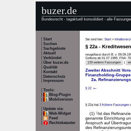
buzer.de
Bundesrecht - tagaktuell konsolidiert - alle Fassunge
Start
Sie sind hier:
Start
>
Inhaltsver
Suchen
§ 22a - Kreditwese
Sachgebiete
Aktuell
neugefasst durch B. v. 09.09.1
Verkündet
Geltung ab 01.07.1985; FNA: 7
Über buzer.de
139 weitere Fassungen
|
wi
Qualität
Zweiter Abschnitt Vors
Kontakt
Finanzholding-Gruppe
Datenschutz
2a. Refinanzierungs
Impressum
←
§ 22
Tools:
Blog-Plugin
Mobilversion
§ 22a hat
3 frühere Fassungen
u
Update via:
(1)
1
Ist das Refinanzi
Web-Widget
genannte Einrichtung u
Feed
Anspruch auf Übertragu
Rechtskataster
des Refinanzierungsunt