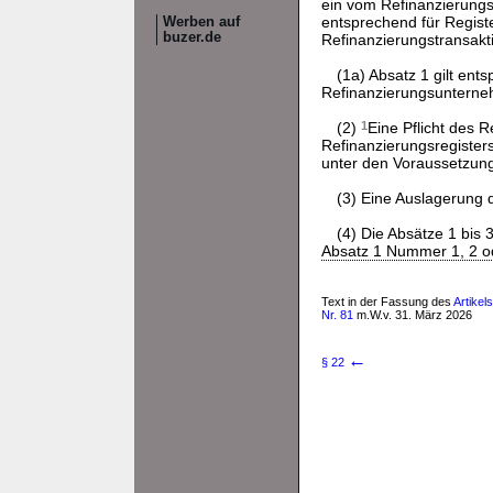
ein vom Refinanzierungs
entsprechend für Regist
Werben auf
buzer.de
Refinanzierungstransakti
(1a) Absatz 1 gilt en
Refinanzierungsunterne
(2)
1
Eine Pflicht des 
Refinanzierungsregisters
unter den Voraussetzu
(3) Eine Auslagerung de
(4) Die Absätze 1 bis 
Absatz 1 Nummer 1, 2 o
Text in der Fassung des
Artikel
Nr. 81
m.W.v. 31. März 2026
←
§ 22