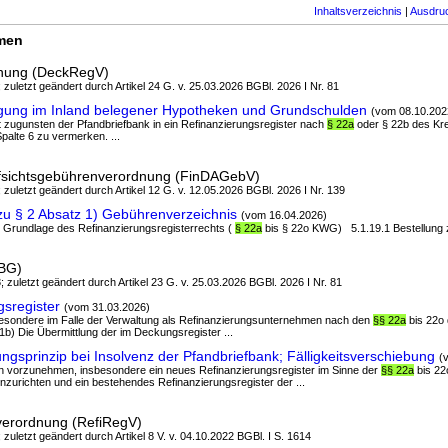
Inhaltsverzeichnis
|
Ausdru
rmen
dnung (DeckRegV)
; zuletzt geändert durch Artikel 24 G. v. 25.03.2026 BGBl. 2026 I Nr. 81
gung im Inland belegener Hypotheken und Grundschulden
(vom 08.10.202
t zugunsten der Pfandbriefbank in ein Refinanzierungsregister nach
§ 22a
oder § 22b des Kr
Spalte 6 zu vermerken. ...
ufsichtsgebührenverordnung (FinDAGebV)
; zuletzt geändert durch Artikel 12 G. v. 12.05.2026 BGBl. 2026 I Nr. 139
u § 2 Absatz 1) Gebührenverzeichnis
(vom 16.04.2026)
r Grundlage des Refinanzierungsregisterrechts (
§ 22a
bis § 22o KWG) 5.1.19.1 Bestellung z
dBG)
; zuletzt geändert durch Artikel 23 G. v. 25.03.2026 BGBl. 2026 I Nr. 81
sregister
(vom 31.03.2026)
sbesondere im Falle der Verwaltung als Refinanzierungsunternehmen nach den
§§ 22a
bis 22o
b) Die Übermittlung der im Deckungsregister ...
gsprinzip bei Insolvenz der Pfandbriefbank; Fälligkeitsverschiebung
(
 vorzunehmen, insbesondere ein neues Refinanzierungsregister im Sinne der
§§ 22a
bis 22
zurichten und ein bestehendes Refinanzierungsregister der ...
verordnung (RefiRegV)
 zuletzt geändert durch Artikel 8 V. v. 04.10.2022 BGBl. I S. 1614