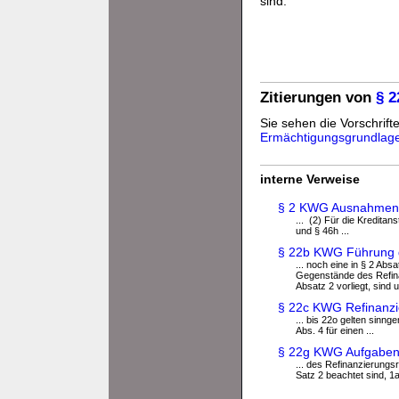
sind.
Zitierungen von
§ 
Sie sehen die Vorschrifte
Ermächtigungsgrundlag
interne Verweise
§ 2 KWG Ausnahmen
... (2) Für die Kreditan
und § 46h ...
§ 22b KWG Führung de
... noch eine in § 2 Ab
Gegenstände des Refina
Absatz 2 vorliegt, sind
§ 22c KWG Refinanzi
... bis 22o gelten sinn
Abs. 4 für einen ...
§ 22g KWG Aufgaben 
... des Refinanzierungs
Satz 2 beachtet sind, 1a