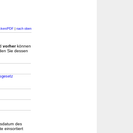
cken/PDF
|
nach oben
d
vorher
können
nden Sie dessen
gsgesetz
gsdatum des
e einsortiert