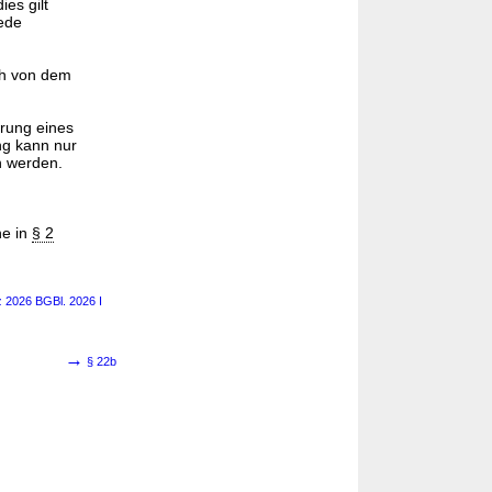
es gilt
jede
ch von dem
hrung eines
ng kann nur
n werden.
ne in
§ 2
z 2026 BGBl. 2026 I
→
§ 22b