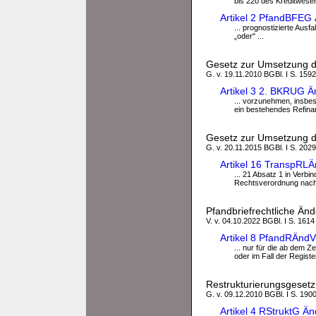
bis 22o des Kreditwesen
Artikel 2 PfandBFEG
... prognostizierte Ausfa
„oder" ...
Gesetz zur Umsetzung de
G. v. 19.11.2010 BGBl. I S. 1592
Artikel 3 2. BKRUG Ä
... vorzunehmen, insbe
ein bestehendes Refinan
Gesetz zur Umsetzung de
G. v. 20.11.2015 BGBl. I S. 2029
Artikel 16 TranspRL
... 21 Absatz 1 in Verb
Rechtsverordnung nach 
Pfandbriefrechtliche Ä
V. v. 04.10.2022 BGBl. I S. 1614
Artikel 8 PfandRÄndV
... nur für die ab dem 
oder im Fall der Register
Restrukturierungsgesetz
G. v. 09.12.2010 BGBl. I S. 190
Artikel 4 RStruktG Ä