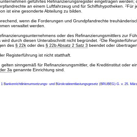
unternehmen geführtes Refinanzierungsregister eingetragen werden; di
erpfandrechte an einem Luftfahrzeug und für Schiffshypotheken.
2
Für 
on ist eine gesonderte Abteilung zu bilden.
tsprechend, wenn die Forderungen und Grundpfandrechte treuhänderis
hmen verwaltet werden.
Refinanzierungsunternehmens oder des Refinanzierungsmittlers zur Fü
 wird durch diesen Unterabschnitt nicht begründet.
2
Die Registerführu
ngen des
§ 22k
oder des
§ 22b Absatz 2 Satz 3
beendet oder übertrage
r Registerführung ist nicht statthaft.
3 gelten sinngemäß für Refinanzierungsmittler, die Kreditinstitut oder ei
der 3a
genannte Einrichtung sind.
s 1 Bankenrichtlinienumsetzungs- und Bürokratieentlastungsgesetz (BRUBEG) G. v. 25. Mär