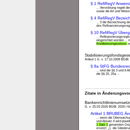
§ 1 RefiRegV Anwend
... Verordnung regelt d
sowie die Art und Weise 
§ 4 RefiRegV Bezeich
... 3 die Bezeichnung d
des Refinanzierungsregi
§ 10 RefiRegV Über
... Refinanzierungsregis
eingerichtet worden ...
Kreditwesengesetzes
od
Stabilisierungsfondsges
Artikel 1 G. v. 17.10.2008 BGBl.
§ 8a StFG Bundesrech
... sind die §§ 3 und 6 A
die §§ 25, 25a ...
Zitate in Änderungsvor
Bankenrichtlinienumset
G. v. 25.03.2026 BGBl. 2026 I N
Artikel 1 BRUBEG Än
... wenn die Überwachu
und Absatz 4 wird jewei
1 Satz 1
genannten Gege
ersetzt: „1. die Gliede