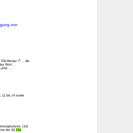
egung von
53b Absatz 7" ... die
as Wort ...
eine ...
, 11 bis 14 sowie
wesengesetzes. (1b)
inne der §§
22a