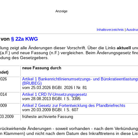
Anzeige
Inhaltsverzeichnis
|
Ausdru
 von
§ 22a KWG
lung zeigt alle Änderungen dieser Vorschrift. Über die Links
aktuell
un
g (a.F.) und neue Fassung (n.F.) vergleichen. Beim Änderungsgesetz fi
ündung des Gesetzgebers.
neue Fassung durch
ndet)
2026
Artikel 1 Bankenrichtlinienumsetzungs- und Bürokratieentlastun
(BRUBEG)
vom 25.03.2026 BGBl. 2026 I Nr. 81
2014
Artikel 1 CRD IV-Umsetzungsgesetz
vom 28.08.2013 BGBl. I S. 3395
2009
Artikel 2 Gesetz zur Fortentwicklung des Pfandbriefrechts
vom 20.03.2009 BGBl. I S. 607
.03.2009
früheste archivierte Fassung
ss rückwirkende Änderungen - soweit vorhanden - nach dem Verkündun
n Klammern) und nicht nach dem Datum des Inkrafttretens in diese List