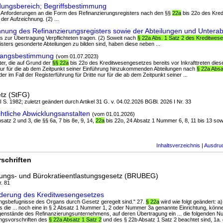
ungsbereich; Begriffsbestimmung
ie Anforderungen an die Form des Refinanzierungsregisters nach den §§
22a
bis 22o des Kre
der Aufzeichnung. (2) ...
nung des Refinanzierungsregisters sowie der Abteilungen und Unterab
es zur Übertragung Verpflichteten tragen. (2) Soweit nach
§ 22a Abs. 1 Satz 2 des Kreditwes
sters gesonderte Abteilungen zu bilden sind, haben diese neben ...
gangsbestimmung
(vom 01.07.2023)
ter, die auf Grund der
§§ 22a
bis 22o des Kreditwesengesetzes bereits vor Inkrafttreten die
 nur für die ab dem Zeitpunkt seiner Einführung hinzukommenden Abteilungen nach
§ 22a Absa
er im Fall der Registerführung für Dritte nur für die ab dem Zeitpunkt seiner ...
etz (StFG)
 I S. 1982; zuletzt geändert durch Artikel 31 G. v. 04.02.2026 BGBl. 2026 I Nr. 33
tliche Abwicklungsanstalten
(vom 01.01.2026)
bsatz 2 und 3, die §§ 6a, 7 bis 8e, 9, 14,
22a
bis 22o, 24 Absatz 1 Nummer 6, 8, 11 bis 13 sow
Inhaltsverzeichnis
|
Ausdru
schriften
zungs- und Bürokratieentlastungsgesetz (BRUBEG)
r. 81
derung des Kreditwesengesetzes
ngsbefugnisse des Organs durch Gesetz geregelt sind." 27.
§ 22a
wird wie folgt geändert: a)
ls die ... noch eine in § 2 Absatz 1 Nummer 1, 2 oder Nummer 3a genannte Einrichtung, könne
nstände des Refinanzierungsunternehmens, auf deren Übertragung ein ... die folgenden 
rungsvorschriften des
§ 22a Absatz 1 Satz 2
und des § 22b Absatz 1 Satz 2 beachtet sind, 1a.