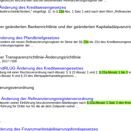
gesetzes einzurichten und ein bestehendes Refinanzierungsregister der ...
 Änderung des Kreditwesengesetzes
llwahrscheinlichkeiten," eingefügt. 11. In §
22a
Abs. 1 Satz 1 wird nach dem Wort „Refinanzier
r geänderten Bankenrichtlinie und der geänderten Kapitaladäquanzrich
nderung des Pfandbriefgesetzes
sondere ein neues Refinanzierungsregister im Sinne der §§
22a
bis 22o des Kreditwesengese
zierungsregister der ...
r Transparenzrichtlinie-Änderungsrichtlinie
, 2017 I 558
ÄndRLUG Änderung des Kreditwesengesetzes
indung mit einer Rechtsverordnung nach Absatz 3, § 22 Absatz 1 und 2,
§ 22a Absatz 1 bis 3
in
Absatz 6 und § 23 des Wertpapierhandelsgesetzes ...
nderungsverordnung
 Änderung der Refinanzierungsregisterverordnung
Zeitpunkt seiner Einführung hinzukommenden Abteilungen nach
§ 22a Absatz 1 Satz 2 des Kr
führung für Dritte nur für die ab dem Zeitpunkt seiner ...
0
nderung des Finanzmarktstabilisierungsfondsgesetzes