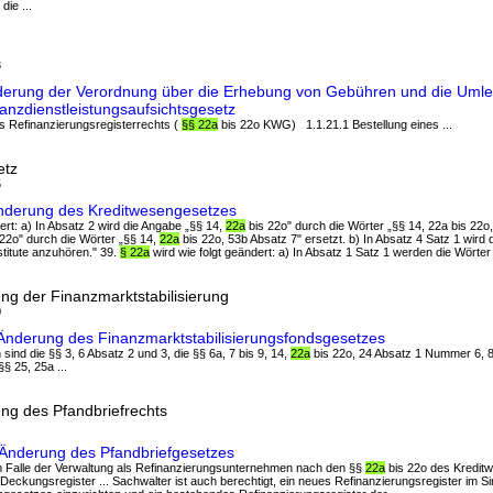
die ...
3
derung der Verordnung über die Erhebung von Gebühren und die Uml
nzdienstleistungsaufsichtsgesetz
es Refinanzierungsregisterrechts (
§§ 22a
bis 22o KWG) 1.1.21.1 Bestellung eines ...
etz
5
nderung des Kreditwesengesetzes
ndert: a) In Absatz 2 wird die Angabe „§§ 14,
22a
bis 22o" durch die Wörter „§§ 14, 22a bis 22o, 
22o" durch die Wörter „§§ 14,
22a
bis 22o, 53b Absatz 7" ersetzt. b) In Absatz 4 Satz 1 wird d
titute anzuhören." 39.
§ 22a
wird wie folgt geändert: a) In Absatz 1 Satz 1 werden die Wörter „
ng der Finanzmarktstabilisierung
0
Änderung des Finanzmarktstabilisierungsfondsgesetzes
 sind die §§ 3, 6 Absatz 2 und 3, die §§ 6a, 7 bis 9, 14,
22a
bis 22o, 24 Absatz 1 Nummer 6, 8
§§ 25, 25a ...
ung des Pfandbriefrechts
 Änderung des Pfandbriefgesetzes
im Falle der Verwaltung als Refinanzierungsunternehmen nach den §§
22a
bis 22o des Kredit
 Deckungsregister ... Sachwalter ist auch berechtigt, ein neues Refinanzierungsregister im S