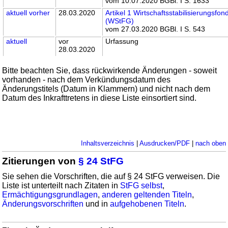
vom 10.07.2020 BGBl. I S. 1633
aktuell
vorher
28.03.2020
Artikel 1 Wirtschaftsstabilisierungsfo
(WStFG)
vom 27.03.2020 BGBl. I S. 543
aktuell
vor
Urfassung
28.03.2020
Bitte beachten Sie, dass rückwirkende Änderungen - soweit
vorhanden - nach dem Verkündungsdatum des
Änderungstitels (Datum in Klammern) und nicht nach dem
Datum des Inkrafttretens in diese Liste einsortiert sind.
Inhaltsverzeichnis
|
Ausdrucken/PDF
|
nach oben
Zitierungen von
§ 24 StFG
Sie sehen die Vorschriften, die auf § 24 StFG verweisen. Die
Liste ist unterteilt nach Zitaten in
StFG selbst
,
Ermächtigungsgrundlagen
,
anderen geltenden Titeln
,
Änderungsvorschriften
und in
aufgehobenen Titeln
.