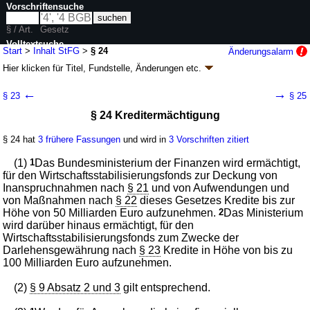
Vorschriftensuche
§ / Art.
Gesetz
Volltextsuche
Start
>
Inhalt StFG
>
§ 24
Änderungsalarm
Hier klicken für
Titel, Fundstelle, Änderungen
etc.
nur in StFG
§ 24 - Stabilisierungsfondsgesetz (StFG)
←
→
§ 23
§ 25
Artikel 1 G. v. 17.10.2008
BGBl. I S. 1982
(
Nr. 46
); zuletzt geändert durch
§ 24 Kreditermächtigung
Artikel 31
G. v. 04.02.2026
BGBl. 2026 I Nr. 33
Geltung ab 18.10.2008; FNA: 660-3
Bundesbürgschaften
§ 24 hat
3 frühere Fassungen
und wird in
3 Vorschriften zitiert
42 weitere Fassungen
|
Drucksachen / Entwurf / Begründung
|
wird in 160 Vorschriften zitiert
(1)
1
Das Bundesministerium der Finanzen wird ermächtigt,
Abschnitt 2 Wirtschaftsstabilisierung
für den Wirtschaftsstabilisierungsfonds zur Deckung von
Inanspruchnahmen nach
Teil 2 Stabilisierungsmaßnahmen
§ 21
und von Aufwendungen und
von Maßnahmen nach
§ 22
dieses Gesetzes Kredite bis zur
Höhe von 50 Milliarden Euro aufzunehmen.
2
Das Ministerium
wird darüber hinaus ermächtigt, für den
Wirtschaftsstabilisierungsfonds zum Zwecke der
Darlehensgewährung nach
§ 23
Kredite in Höhe von bis zu
100 Milliarden Euro aufzunehmen.
(2)
§ 9 Absatz 2 und 3
gilt entsprechend.