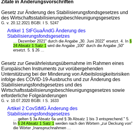
Zitate in Änderungsvorschriften
Gesetz zur Änderung des Stabilisierungsfondsgesetzes und
des Wirtschaftsstabilisierungsbeschleunigungsgesetzes
G. v. 20.12.2021 BGBl. I S. 5247
Artikel 1 StFGuaÄndG Änderung des
Stabilisierungsfondsgesetzes
... Dezember 2021" durch die Angabe „30. Juni 2022" ersetzt. 4. In
§
24 Absatz 1 Satz 1
wird die Angabe „100" durch die Angabe „50"
ersetzt. 5. § 26 ...
Gesetz zur Gewährleistungsübernahme im Rahmen eines
Europäischen Instruments zur vorübergehenden
Unterstützung bei der Minderung von Arbeitslosigkeitsrisiken
infolge des COVID-19-Ausbruchs und zur Änderung des
Stabilisierungsfondsgesetzes und des
Wirtschaftsstabilisierungsbeschleunigungsgesetzes sowie
erforderliche Folgeänderungen
G. v. 10.07.2020 BGBl. I S. 1633
Artikel 2 CovStMG Änderung des
Stabilisierungsfondsgesetzes
... gelten § 3a Absatz 6a und § 3b Absatz 1 bis 3 entsprechend." 5.
In
§ 24 Absatz 1 Satz 1
werden nach den Wörtern „zur Deckung von"
die Wörter „Inanspruchnahmen ...