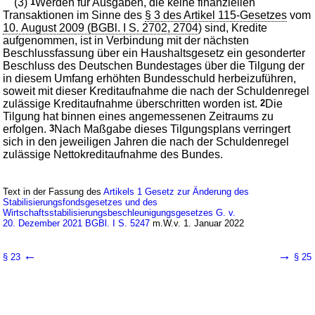
(3)
1
Werden für Ausgaben, die keine finanziellen
Transaktionen im Sinne des
§ 3 des Artikel 115-Gesetzes
vom
10. August 2009 (BGBl. I S. 2702, 2704
) sind, Kredite
aufgenommen, ist in Verbindung mit der nächsten
Beschlussfassung über ein Haushaltsgesetz ein gesonderter
Beschluss des Deutschen Bundestages über die Tilgung der
in diesem Umfang erhöhten Bundesschuld herbeizuführen,
soweit mit dieser Kreditaufnahme die nach der Schuldenregel
zulässige Kreditaufnahme überschritten worden ist.
2
Die
Tilgung hat binnen eines angemessenen Zeitraums zu
erfolgen.
3
Nach Maßgabe dieses Tilgungsplans verringert
sich in den jeweiligen Jahren die nach der Schuldenregel
zulässige Nettokreditaufnahme des Bundes.
Text in der Fassung des
Artikels 1 Gesetz zur Änderung des
Stabilisierungsfondsgesetzes und des
Wirtschaftsstabilisierungsbeschleunigungsgesetzes G. v.
20. Dezember 2021 BGBl. I S. 5247
m.W.v. 1. Januar 2022
←
→
§ 23
§ 25