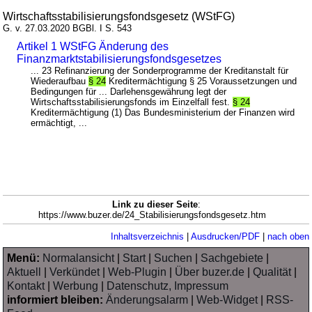
Wirtschaftsstabilisierungsfondsgesetz (WStFG)
G. v. 27.03.2020 BGBl. I S. 543
Artikel 1 WStFG Änderung des
Finanzmarktstabilisierungsfondsgesetzes
... 23 Refinanzierung der Sonderprogramme der Kreditanstalt für
Wiederaufbau
§ 24
Kreditermächtigung § 25 Voraussetzungen und
Bedingungen für ... Darlehensgewährung legt der
Wirtschaftsstabilisierungsfonds im Einzelfall fest.
§ 24
Kreditermächtigung (1) Das Bundesministerium der Finanzen wird
ermächtigt, ...
Link zu dieser Seite
:
https://www.buzer.de/24_Stabilisierungsfondsgesetz.htm
Inhaltsverzeichnis
|
Ausdrucken/PDF
|
nach oben
Menü:
Normalansicht
|
Start
|
Suchen
|
Sachgebiete
|
Aktuell
|
Verkündet
|
Web-Plugin
|
Über buzer.de
|
Qualität
|
Kontakt
|
Werbung
|
Datenschutz, Impressum
informiert bleiben:
Änderungsalarm
|
Web-Widget
|
RSS-