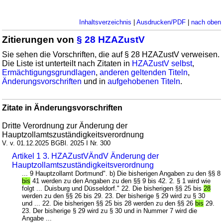
Inhaltsverzeichnis
|
Ausdrucken/PDF
|
nach oben
Zitierungen von
§ 28 HZAZustV
Sie sehen die Vorschriften, die auf § 28 HZAZustV verweisen.
Die Liste ist unterteilt nach Zitaten in
HZAZustV selbst
,
Ermächtigungsgrundlagen
,
anderen geltenden Titeln
,
Änderungsvorschriften
und in
aufgehobenen Titeln
.
Zitate in Änderungsvorschriften
Dritte Verordnung zur Änderung der
Hauptzollamtszuständigkeitsverordnung
V. v. 01.12.2025 BGBl. 2025 I Nr. 300
Artikel 1 3. HZAZustVÄndV Änderung der
Hauptzollamtszuständigkeitsverordnung
... 9 Hauptzollamt Dortmund". b) Die bisherigen Angaben zu den §§ 8
bis
41 werden zu den Angaben zu den §§ 9 bis 42. 2. § 1 wird wie
folgt ... Duisburg und Düsseldorf." 22. Die bisherigen §§ 25 bis
28
werden zu den §§ 26 bis 29. 23. Der bisherige § 29 wird zu § 30
und ... 22. Die bisherigen §§ 25 bis 28 werden zu den §§ 26
bis
29.
23. Der bisherige § 29 wird zu § 30 und in Nummer 7 wird die
Angabe ...