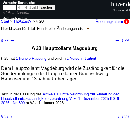
Vorschriftensuche
buzer.d
Normalansic
§ / Art.
Gesetz
Volltextsuche
Start
>
HZAZustV
>
§ 28
Änderungsalarm
Hier klicken für
Titel, Fundstelle, Änderungen
etc.
nur in HZAZustV
§ 28 - Hauptzollamtszuständigkeitsverordnung
←
→
§ 27
§ 29
(HZAZustV)
§ 28 Hauptzollamt Magdeburg
V. v. 22.11.2022
BGBl. I S. 2118
(
Nr. 47
); zuletzt geändert durch
Artikel 2
V.
v. 01.12.2025
BGBl. 2025 I Nr. 300
§ 28 hat
1 frühere Fassung
und wird in
1 Vorschrift zitiert
Geltung ab 01.01.2023; FNA: 600-1-3-21
Finanzverwaltung
4 weitere Fassungen
|
wird in 9 Vorschriften zitiert
Dem Hauptzollamt Magdeburg wird die Zuständigkeit für die
Sonderprüfungen der Hauptzollämter Braunschweig,
Abschnitt 2 Zuständigkeitsübertragungen
Hannover und Osnabrück übertragen.
Text in der Fassung des
Artikels 1 Dritte Verordnung zur Änderung der
Hauptzollamtszuständigkeitsverordnung V. v. 1. Dezember 2025 BGBl.
2025 I Nr. 300
m.W.v. 1. Januar 2026
←
→
§ 27
§ 29