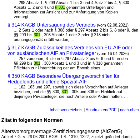
... 298 Absatz 1, § 299 Absatz 1 bis 3 und 4 Satz 2 bis 4, § 300
Absatz 1, 2 und 4 und
§ 301
genannten Unterlagen und
Informationen zur Ansicht und zur Anfertigung von Kopien
versorgt; ...
§ 314 KAGB Untersagung des Vertriebs
(vom 02.08.2021)
... 2 Satz 1 oder nach § 308 oder § 297 Absatz 2 bis 6, 8 oder 9, den
§§ 299 bis
301
, 303 Absatz 1 oder 3 oder § 318 nicht
ordnungsgemäß erfüllt werden, ...
§ 317 KAGB Zulässigkeit des Vertriebs von EU-AIF oder
von ausländischen AIF an Privatanleger
(vom 16.04.2026)
... 257 vorsehen; 8. die in § 297 Absatz 2 bis 6, 8 und 9, in den
§§ 299 bis
301
, 303 Absatz 1 und 3 und in § 318 genannten
Pflichten zur Unterrichtung der am Erwerb eines ...
§ 350 KAGB Besondere Übergangsvorschriften für
Hedgefonds und offene Spezial-AIF
... 162, 163 und 297, soweit sich diese Vorschriften auf Anleger
beziehen, und die §§ 300,
301
, 305 und 306 im Hinblick auf
diejenigen Privatanleger, die noch Anteile oder Aktien halten. ...
Inhaltsverzeichnis
|
Ausdrucken/PDF
|
nach oben
Zitat in folgenden Normen
Altersvorsorgeverträge-Zertifizierungsgesetz (AltZertG)
Artikel 7 G. v. 26.06.2001 BGBl. I S. 1310, 1322; zuletzt geändert durch