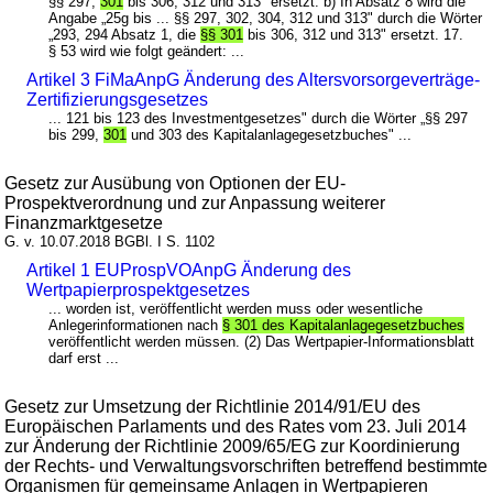
§§ 297,
301
bis 306, 312 und 313" ersetzt. b) In Absatz 8 wird die
Angabe „25g bis ... §§ 297, 302, 304, 312 und 313" durch die Wörter
„293, 294 Absatz 1, die
§§ 301
bis 306, 312 und 313" ersetzt. 17.
§ 53 wird wie folgt geändert: ...
Artikel 3 FiMaAnpG Änderung des Altersvorsorgeverträge-
Zertifizierungsgesetzes
... 121 bis 123 des Investmentgesetzes" durch die Wörter „§§ 297
bis 299,
301
und 303 des Kapitalanlagegesetzbuches" ...
Gesetz zur Ausübung von Optionen der EU-
Prospektverordnung und zur Anpassung weiterer
Finanzmarktgesetze
G. v. 10.07.2018 BGBl. I S. 1102
Artikel 1 EUProspVOAnpG Änderung des
Wertpapierprospektgesetzes
... worden ist, veröffentlicht werden muss oder wesentliche
Anlegerinformationen nach
§ 301 des Kapitalanlagegesetzbuches
veröffentlicht werden müssen. (2) Das Wertpapier-Informationsblatt
darf erst ...
Gesetz zur Umsetzung der Richtlinie 2014/91/EU des
Europäischen Parlaments und des Rates vom 23. Juli 2014
zur Änderung der Richtlinie 2009/65/EG zur Koordinierung
der Rechts- und Verwaltungsvorschriften betreffend bestimmte
Organismen für gemeinsame Anlagen in Wertpapieren