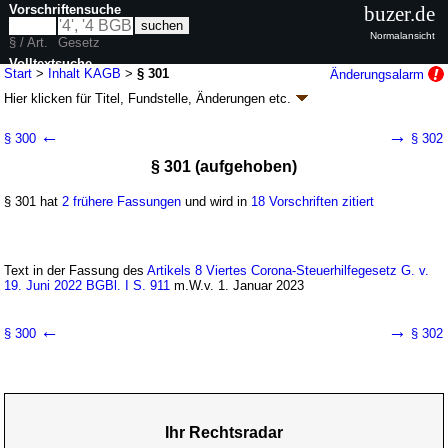
Vorschriftensuche
buzer.de
Normalansicht
§ / Art.
Gesetz
Volltextsuche
Start
>
Inhalt KAGB
>
§ 301
Änderungsalarm
Hier klicken für
Titel, Fundstelle, Änderungen
etc.
nur in KAGB
§ 301 - Kapitalanlagegesetzbuch (KAGB)
←
→
§ 300
§ 302
Artikel 1 G. v. 04.07.2013
BGBl. I S. 1981
(
Nr. 35
); zuletzt geändert durch
§ 301 (aufgehoben)
Artikel 3
G. v. 09.04.2026
BGBl. 2026 I Nr. 97
Geltung ab 22.07.2013; FNA: 7612-3
Investmentwesen
§ 301 hat
2 frühere Fassungen
und wird in
18 Vorschriften zitiert
63 weitere Fassungen
|
Drucksachen / Entwurf / Begründung
|
wird in 517 Vorschriften zitiert
Kapitel 4 Vorschriften für den Vertrieb und den Erwerb
von Investmentvermögen
Text in der Fassung des
Artikels 8 Viertes Corona-Steuerhilfegesetz G. v.
19. Juni 2022 BGBl. I S. 911
m.W.v. 1. Januar 2023
Abschnitt 1 Vorschriften für den Vertrieb und den
Erwerb von Investmentvermögen
Unterabschnitt 2 Vorschriften für den Vertrieb und
←
→
§ 300
§ 302
den Erwerb von AIF in Bezug auf Privatanleger und
für den Vertrieb und den Erwerb von OGAW
Ihr Rechtsradar