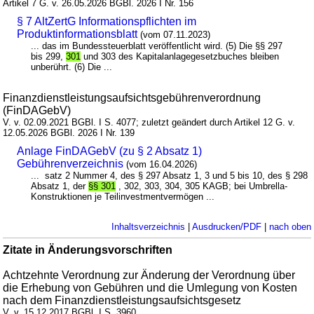
Artikel 7 G. v. 26.05.2026 BGBl. 2026 I Nr. 156
§ 7 AltZertG Informationspflichten im
Produktinformationsblatt
(vom 07.11.2023)
... das im Bundessteuerblatt veröffentlicht wird. (5) Die §§ 297
bis 299,
301
und 303 des Kapitalanlagegesetzbuches bleiben
unberührt. (6) Die ...
Finanzdienstleistungsaufsichtsgebührenverordnung
(FinDAGebV)
V. v. 02.09.2021 BGBl. I S. 4077; zuletzt geändert durch Artikel 12 G. v.
12.05.2026 BGBl. 2026 I Nr. 139
Anlage FinDAGebV (zu § 2 Absatz 1)
Gebührenverzeichnis
(vom 16.04.2026)
... satz 2 Nummer 4, des § 297 Absatz 1, 3 und 5 bis 10, des § 298
Absatz 1, der
§§ 301
, 302, 303, 304, 305 KAGB; bei Umbrella-
Konstruktionen je Teilinvestmentvermögen ...
Inhaltsverzeichnis
|
Ausdrucken/PDF
|
nach oben
Zitate in Änderungsvorschriften
Achtzehnte Verordnung zur Änderung der Verordnung über
die Erhebung von Gebühren und die Umlegung von Kosten
nach dem Finanzdienstleistungsaufsichtsgesetz
V. v. 15.12.2017 BGBl. I S. 3960