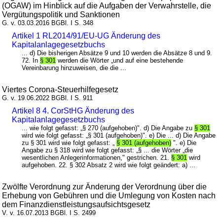
(OGAW) im Hinblick auf die Aufgaben der Verwahrstelle, die
Vergütungspolitik und Sanktionen
G. v. 03.03.2016 BGBl. I S. 348
Artikel 1 RL2014/91/EU-UG Änderung des
Kapitalanlagegesetzbuchs
... d) Die bisherigen Absätze 9 und 10 werden die Absätze 8 und 9.
72. In
§ 301
werden die Wörter „und auf eine bestehende
Vereinbarung hinzuweisen, die die ...
Viertes Corona-Steuerhilfegesetz
G. v. 19.06.2022 BGBl. I S. 911
Artikel 8 4. CorStHG Änderung des
Kapitalanlagegesetzbuchs
... wie folgt gefasst: „§ 270 (aufgehoben)". d) Die Angabe zu
§ 301
wird wie folgt gefasst: „§ 301 (aufgehoben)". e) Die ... d) Die Angabe
zu § 301 wird wie folgt gefasst: „
§ 301 (aufgehoben)
". e) Die
Angabe zu § 318 wird wie folgt gefasst: „§ ... die Wörter „die
wesentlichen Anlegerinformationen," gestrichen. 21.
§ 301
wird
aufgehoben. 22. § 302 Absatz 2 wird wie folgt geändert: a) ...
Zwölfte Verordnung zur Änderung der Verordnung über die
Erhebung von Gebühren und die Umlegung von Kosten nach
dem Finanzdienstleistungsaufsichtsgesetz
V. v. 16.07.2013 BGBl. I S. 2499