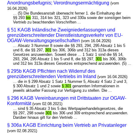
Anordnungsbefugnis; Verordnungsermächtigung
(vom
16.04.2026)
... (5) Die Bundesanstalt überwacht ferner 1. die Einhaltung der
§§ 293
bis
311, 314 bis 321, 323 und 330a sowie der sonstigen beim
Vertrieb zu beachtenden Vorschriften ...
§ 51 KAGB Inländische Zweigniederlassungen und
grenzüberschreitender Dienstleistungsverkehr von EU-
OGAW-Verwaltungsgesellschaften
(vom 16.04.2026)
... Absatz 3 Nummer 8 sowie die §§ 293, 294, 295 Absatz 1 bis 5
und 8, die §§ 297,
301
bis 306, 306b und 312 bis 313a dieses
Gesetzes anzuwenden. Soweit diese ... 1 Satz 1 sind die §§ 14,
293, 294, 295 Absatz 1 bis 5 und 8, die §§ 297,
301
bis 306, 306b
und 312 bis 313a dieses Gesetzes entsprechend anzuwenden. (5) ...
§ 295b KAGB Pflichten nach Widerruf des
grenzüberschreitenden Vertriebs im Inland
(vom 16.04.2026)
... die in § 299 Absatz 1 Satz 1 Nummer 5, Absatz 4 Satz 2 und 3,
§ 300 Absatz 1 und 2 sowie
§ 301
genannten Informationen in
jeweils aktueller Fassung zur Verfügung zu stellen. Die ...
§ 296 KAGB Vereinbarungen mit Drittstaaten zur OGAW-
Konformität
(vom 02.08.2021)
... sind § 35 Absatz 3 bis 5 des Wertpapierhandelsgesetzes, die
§§ 297, 298 sowie
301
bis 306 und 309 entsprechend anzuwenden.
Darüber hinaus gilt für den Vertrieb ...
§ 306a KAGB Einrichtung beim Vertrieb an Privatanleger
(vom 02.08.2021)