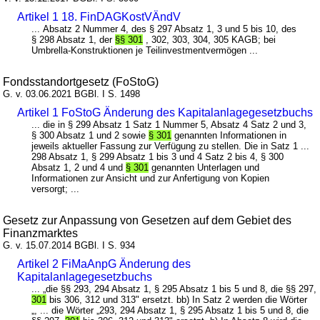
Artikel 1 18. FinDAGKostVÄndV
... Absatz 2 Nummer 4, des § 297 Absatz 1, 3 und 5 bis 10, des
§ 298 Absatz 1, der
§§ 301
, 302, 303, 304, 305 KAGB; bei
Umbrella-Konstruktionen je Teilinvestmentvermögen ...
Fondsstandortgesetz (FoStoG)
G. v. 03.06.2021 BGBl. I S. 1498
Artikel 1 FoStoG Änderung des Kapitalanlagegesetzbuchs
... die in § 299 Absatz 1 Satz 1 Nummer 5, Absatz 4 Satz 2 und 3,
§ 300 Absatz 1 und 2 sowie
§ 301
genannten Informationen in
jeweils aktueller Fassung zur Verfügung zu stellen. Die in Satz 1 ...
298 Absatz 1, § 299 Absatz 1 bis 3 und 4 Satz 2 bis 4, § 300
Absatz 1, 2 und 4 und
§ 301
genannten Unterlagen und
Informationen zur Ansicht und zur Anfertigung von Kopien
versorgt; ...
Gesetz zur Anpassung von Gesetzen auf dem Gebiet des
Finanzmarktes
G. v. 15.07.2014 BGBl. I S. 934
Artikel 2 FiMaAnpG Änderung des
Kapitalanlagegesetzbuchs
... „die §§ 293, 294 Absatz 1, § 295 Absatz 1 bis 5 und 8, die §§ 297,
301
bis 306, 312 und 313" ersetzt. bb) In Satz 2 werden die Wörter
„, ... die Wörter „293, 294 Absatz 1, § 295 Absatz 1 bis 5 und 8, die