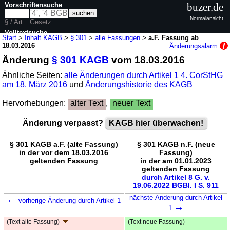
Vorschriftensuche
buzer.de
Normalansicht
§ / Art.
Gesetz
Volltextsuche
Start
>
Inhalt KAGB
>
§ 301
>
alle Fassungen
>
a.F. Fassung ab
18.03.2016
Änderungsalarm
nur in KAGB
Änderung
§ 301 KAGB
vom 18.03.2016
Ähnliche Seiten:
alle Änderungen durch Artikel 1 4. CorStHG
am 18. März 2016
und
Änderungshistorie des KAGB
Hervorhebungen:
alter Text
,
neuer Text
Änderung verpasst?
KAGB hier überwachen!
§ 301 KAGB a.F. (alte Fassung)
§ 301 KAGB n.F. (neue
in der vor dem 18.03.2016
Fassung)
geltenden Fassung
in der am 01.01.2023
geltenden Fassung
durch Artikel 8 G. v.
19.06.2022 BGBl. I S. 911
←
nächste Änderung durch Artikel
vorherige Änderung durch Artikel 1
→
1
(Text alte Fassung)
(Text neue Fassung)