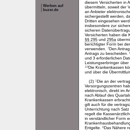
diesem Versicherten in 
Werben auf
übermitteln, soweit der
buzer.de
an Anbieter elektronisc
sichergestellt werden, d
Dritten eingesehen wer
insbesondere zur sichere
sicheren Datenübertragun
Versicherten haben die
§§ 295
und
295a
übermit
berichtigter Form bei de
verwenden.
7
Den Antrag
Antrags zu bescheiden.
und 3 erforderlichen Dat
Leistungserbringer über 
10
Die Krankenkassen kön
und über die Übermittlu
(2)
1
Die an der vertra
Versorgungszentren haben
elektronisch, direkt im
nach Ablauf des Quartal
Krankenkassen erbrachte
gilt auch für die vertra
Unterrichtung nach Satz
regelt die Kassenärztli
in verständlicher Form e
Krankenhausbehandlung 
Entgelte.
6
Das Nähere re