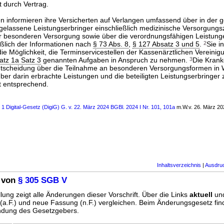
 durch Vertrag.
 informieren ihre Versicherten auf Verlangen umfassend über in der g
elassene Leistungserbringer einschließlich medizinische Versorgungs
er besonderen Versorgung sowie über die verordnungsfähigen Leistun
eßlich der Informationen nach
§ 73 Abs. 8
,
§ 127 Absatz 3 und 5
.
2
Sie i
ie Möglichkeit, die Terminservicestellen der Kassenärztlichen Vereinig
atz 1a Satz 3
genannten Aufgaben in Anspruch zu nehmen.
3
Die Krank
ntscheidung über die Teilnahme an besonderen Versorgungsformen in 
r darin erbrachte Leistungen und die beteiligten Leistungserbringer z
t entsprechend.
s 1 Digital-Gesetz (DigiG) G. v. 22. März 2024 BGBl. 2024 I Nr. 101, 101a
m.W.v. 26. März 20
Inhaltsverzeichnis
|
Ausdru
 von
§ 305 SGB V
lung zeigt alle Änderungen dieser Vorschrift. Über die Links
aktuell
un
g (a.F.) und neue Fassung (n.F.) vergleichen. Beim Änderungsgesetz fi
ündung des Gesetzgebers.