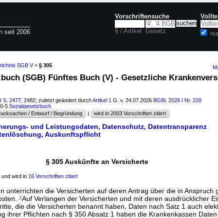
Vorschriftensuche
Vollt
§ / Artikel
Gesetz
n seit 2006
nu
zeichnis SGB V
>
§ 305
Ma
tzbuch (SGB) Fünftes Buch (V) - Gesetzliche Krankenvers
I S. 2477
, 2482; zuletzt geändert durch
Artikel 1
G. v. 24.07.2026
BGBl. 2026 I Nr. 228
60-5
Sozialgesetzbuch
ucksachen / Entwurf / Begründung
|
wird in 2003 Vorschriften zitiert
cherungs- und Leistungsdaten, Datenschutz, Datentransparenz
atenlöschung, Auskunftspflicht
§ 305 Auskünfte an Versicherte
und wird in
16 Vorschriften zitiert
n unterrichten die Versicherten auf deren Antrag über die in Anspru
osten.
2
Auf Verlangen der Versicherten und mit deren ausdrücklicher Ein
itte, die die Versicherten benannt haben, Daten nach Satz 1 auch elek
ng ihrer Pflichten nach
§ 350 Absatz 1
haben die Krankenkassen Daten 