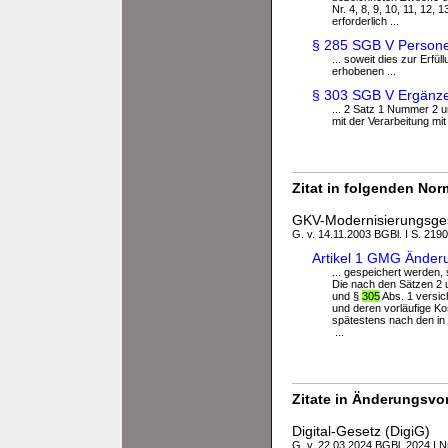
Nr. 4, 8, 9, 10, 11, 12, 
erforderlich ...
§ 285 SGB V Persone
... soweit dies zur Erfü
erhobenen ...
§ 303 SGB V Ergänz
... 2 Satz 1 Nummer 2 u
mit der Verarbeitung mi
Zitat in folgenden No
GKV-Modernisierungsge
G. v. 14.11.2003 BGBl. I S. 2190
Artikel 1 GMG Änder
... gespeichert werden, s
Die nach den Sätzen 2 u
und §
305
Abs. 1 versic
und deren vorläufige Ko
spätestens nach den in
...
Zitate in Änderungsvor
Digital-Gesetz (DigiG)
G. v. 22.03.2024 BGBl. 2024 I N