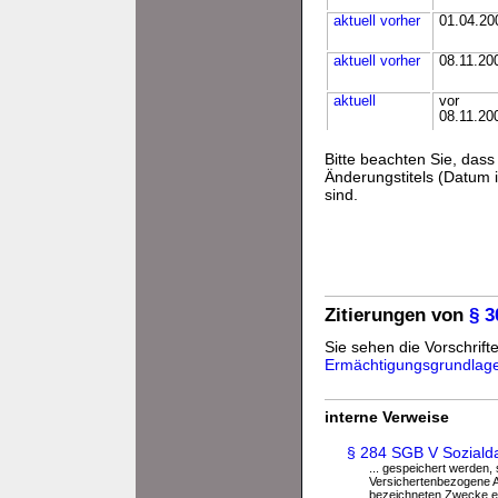
aktuell
vorher
01.04.20
aktuell
vorher
08.11.20
aktuell
vor
08.11.20
Bitte beachten Sie, da
Änderungstitels (Datum i
sind.
Zitierungen von
§ 
Sie sehen die Vorschrifte
Ermächtigungsgrundlag
interne Verweise
§ 284 SGB V Soziald
... gespeichert werden, s
Versichertenbezogene Ang
bezeichneten Zwecke erf