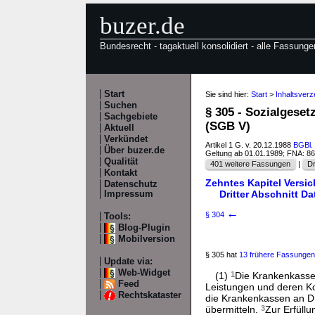
buzer.de
Bundesrecht - tagaktuell konsolidiert - alle Fassunge
Start
Sie sind hier:
Start
>
Inhaltsver
Suchen
§ 305 - Sozialgese
Sachgebiete
(SGB V)
Aktuell
Verkündet
Artikel 1 G. v. 20.12.1988
BGBl. 
Über buzer.de
Geltung ab 01.01.1989; FNA: 8
Qualität
401 weitere Fassungen
|
Dr
Kontakt
Zehntes Kapitel Versi
Datenschutz
Dritter Abschnitt D
Impressum
←
§ 304
Tools:
Blog-Plugin
Mobilversion
§ 305 hat
13 frühere Fassungen
Update via:
Web-Widget
(1)
1
Die Krankenkasse
Feed
Leistungen und deren K
Rechtskataster
die Krankenkassen an Dr
übermitteln.
3
Zur Erfüllu