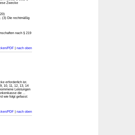
diese Zwecke
20)
. (3) Die rechtmäßig
nschaften nach § 219
cken/PDF
|
nach oben
e erforderlich ist.
, 10, 11, 12, 13, 14
genommene Leistungen
nkenkasse die ...
d wie folgt gefasst:
cken/PDF
|
nach oben