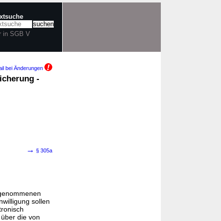
extsuche
r in SGB V
il bei Änderungen
icherung -
→
§ 305a
ch genommenen
willigung sollen
tronisch
über die von