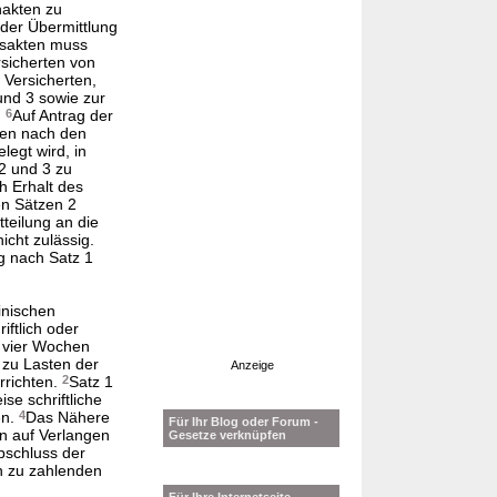
nakten zu
 der Übermittlung
itsakten muss
rsicherten von
Versicherten,
und 3 sowie zur
.
6
Auf Antrag der
nen nach den
legt wird, in
 2 und 3 zu
h Erhalt des
en Sätzen 2
tteilung an die
icht zulässig.
g nach Satz 1
inischen
ftlich oder
s vier Wochen
 zu Lasten der
Anzeige
rrichten.
2
Satz 1
ise schriftliche
en.
4
Das Nähere
Für Ihr Blog oder Forum -
en auf Verlangen
Gesetze verknüpfen
bschluss der
n zu zahlenden