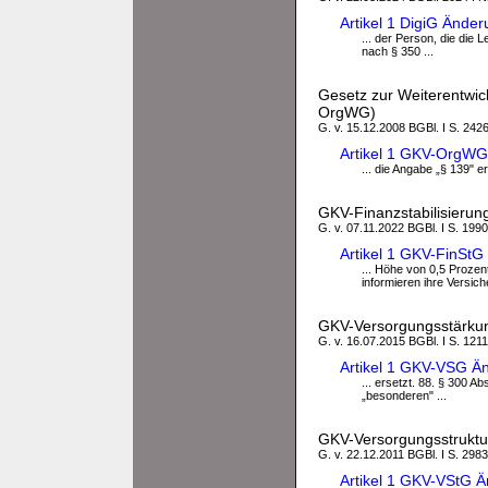
Artikel 1 DigiG Ände
... der Person, die die 
nach § 350 ...
Gesetz zur Weiterentwic
OrgWG)
G. v. 15.12.2008 BGBl. I S. 242
Artikel 1 GKV-OrgWG
... die Angabe „§ 139" e
GKV-Finanzstabilisierun
G. v. 07.11.2022 BGBl. I S. 1990
Artikel 1 GKV-FinSt
... Höhe von 0,5 Proze
informieren ihre Versich
GKV-Versorgungsstärku
G. v. 16.07.2015 BGBl. I S. 1211
Artikel 1 GKV-VSG Ä
... ersetzt. 88. § 300 A
„besonderen" ...
GKV-Versorgungsstruktu
G. v. 22.12.2011 BGBl. I S. 2983
Artikel 1 GKV-VStG 