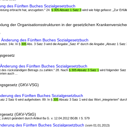
rung des Fünften Buches Sozialgesetzbuch
Leistung erbracht hat, anzugeben." 24.
§ 305 Absatz 1 Satz 3
wird wie folgt gefasst: „Zur Erfüll
klung der Organisationsstrukturen in der gesetzlichen Krankenversich
6
 Änderung des Fünften Buches Sozialgesetzbuch
rsetzt. 14e. In §
305
Abs. 3 Satz 3 wird die Angabe „Satz 4" durch die Angabe „Absatz 1 Satz 3
gsgesetz
G Änderung des Fünften Buches Sozialgesetzbuch
nt des rückständigen Betrags zu zahlen." 28. Nach
§ 305 Absatz 3 Satz 1
wird folgender Satz 
erten auch ...
ngsgesetz (GKV-VSG)
nderung des Fünften Buches Sozialgesetzbuch
bsatz 2 Satz 6 wird aufgehoben. 89. In §
305
Absatz 3 Satz 1 wird das Wort „integrierten" dur
rgesetz (GKV-VStG)
; zuletzt geändert durch Artikel 8a G. v. 12.04.2012 BGBl. I S. 579
Änderung des Fünften Buches Sozialgesetzbuch
(vom 01.01.2013)