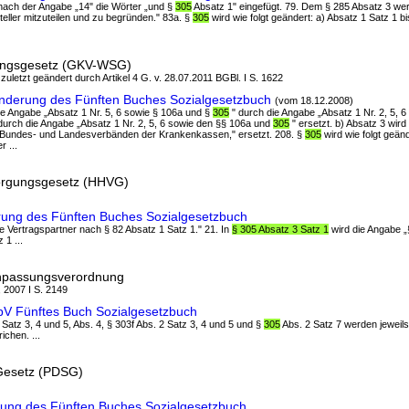
 nach der Angabe „14" die Wörter „und §
305
Absatz 1" eingefügt. 79. Dem § 285 Absatz 3 wer
teller mitzuteilen und zu begründen." 83a. §
305
wird wie folgt geändert: a) Absatz 1 Satz 1 bis
ungsgesetz (GKV-WSG)
 zuletzt geändert durch Artikel 4 G. v. 28.07.2011 BGBl. I S. 1622
nderung des Fünften Buches Sozialgesetzbuch
(vom 18.12.2008)
 die Angabe „Absatz 1 Nr. 5, 6 sowie § 106a und §
305
" durch die Angabe „Absatz 1 Nr. 2, 5, 
 durch die Angabe „Absatz 1 Nr. 2, 5, 6 sowie den §§ 106a und
305
" ersetzt. b) Absatz 3 wird 
n Bundes- und Landesverbänden der Krankenkassen," ersetzt. 208. §
305
wird wie folgt geänd
 ...
rsorgungsgesetz (HHVG)
rung des Fünften Buches Sozialgesetzbuch
ie Vertragspartner nach § 82 Absatz 1 Satz 1." 21. In
§ 305 Absatz 3 Satz 1
wird die Angabe „
 1 ...
anpassungsverordnung
, 2007 I S. 2149
npV Fünftes Buch Sozialgesetzbuch
1 Satz 3, 4 und 5, Abs. 4, § 303f Abs. 2 Satz 3, 4 und 5 und §
305
Abs. 2 Satz 7 werden jeweils
ichen. ...
Gesetz (PDSG)
rung des Fünften Buches Sozialgesetzbuch