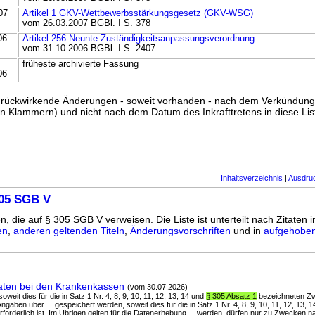
07
Artikel 1 GKV-Wettbewerbsstärkungsgesetz (GKV-WSG)
vom 26.03.2007 BGBl. I S. 378
06
Artikel 256 Neunte Zuständigkeitsanpassungsverordnung
vom 31.10.2006 BGBl. I S. 2407
früheste archivierte Fassung
06
ss rückwirkende Änderungen - soweit vorhanden - nach dem Verkündun
n Klammern) und nicht nach dem Datum des Inkrafttretens in diese List
Inhaltsverzeichnis
|
Ausdru
305 SGB V
n, die auf § 305 SGB V verweisen. Die Liste ist unterteilt nach Zitaten 
en
,
anderen geltenden Titeln
,
Änderungsvorschriften
und in
aufgehoben
aten bei den Krankenkassen
(vom 30.07.2026)
oweit dies für die in Satz 1 Nr. 4, 8, 9, 10, 11, 12, 13, 14 und
§ 305 Absatz 1
bezeichneten Zwe
aben über ... gespeichert werden, soweit dies für die in Satz 1 Nr. 4, 8, 9, 10, 11, 12, 13, 
orderlich ist. Im Übrigen gelten für die Datenerhebung ... werden, dürfen nur zu Zwecken n