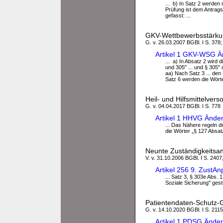
... b) In Satz 2 werden
Prüfung ist dem Antrags
gefasst: ...
GKV-Wettbewerbsstärk
G. v. 26.03.2007 BGBl. I S. 378;
Artikel 1 GKV-WSG Ä
... a) In Absatz 2 wird
und 305" ... und § 305"
aa) Nach Satz 3 ... de
Satz 6 werden die Wörter
Heil- und Hilfsmittelve
G. v. 04.04.2017 BGBl. I S. 778
Artikel 1 HHVG Ände
... Das Nähere regeln d
die Wörter „§ 127 Absatz
Neunte Zuständigkeits
V. v. 31.10.2006 BGBl. I S. 2407
Artikel 256 9. ZustA
... Satz 3, § 303e Abs. 
Soziale Sicherung" gestr
Patientendaten-Schutz-
G. v. 14.10.2020 BGBl. I S. 2115
Artikel 1 PDSG Ände