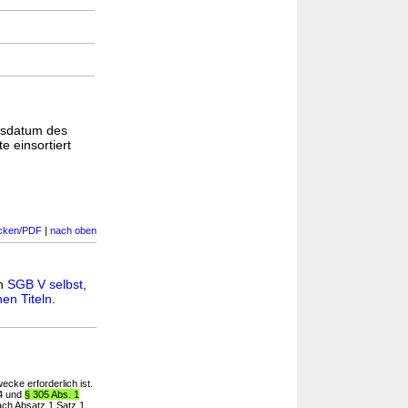
gsdatum des
e einsortiert
cken/PDF
|
nach oben
in
SGB V selbst
,
en Titeln
.
cke erforderlich ist.
14 und
§ 305 Abs. 1
ach Absatz 1 Satz 1