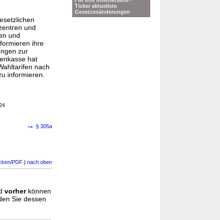
Für Ihre Internetseite -
Ticker aktuellste
Gesetzesänderungen
esetzlichen
zentren und
gen und
nformieren ihre
ungen zur
enkasse hat
Wahltarifen nach
u informieren.
24
→
§ 305a
cken/PDF
|
nach oben
d
vorher
können
nden Sie dessen