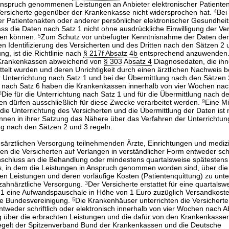
Anspruch genommenen Leistungen an Anbieter elektronischer Patiente
 Versicherte gegenüber der Krankenkasse nicht widersprochen hat.
4
Bei
her Patientenakten oder anderer persönlicher elektronischer Gesundhe
ass die Daten nach Satz 1 nicht ohne ausdrückliche Einwilligung der Ve
den können.
5
Zum Schutz vor unbefugter Kenntnisnahme der Daten der 
n Identifizierung des Versicherten und des Dritten nach den Sätzen 2 
g, ist die Richtlinie nach
§ 217f Absatz 4b
entsprechend anzuwenden
 Krankenkassen abweichend von
§ 303 Absatz 4
Diagnosedaten, die ih
telt wurden und deren Unrichtigkeit durch einen ärztlichen Nachweis be
r Unterrichtung nach Satz 1 und bei der Übermittlung nach den Sätzen
 nach Satz 6 haben die Krankenkassen innerhalb von vier Wochen nac
8
Die für die Unterrichtung nach Satz 1 und für die Übermittlung nach d
en dürfen ausschließlich für diese Zwecke verarbeitet werden.
9
Eine Mi
die Unterrichtung des Versicherten und die Übermittlung der Daten ist n
nen in ihrer Satzung das Nähere über das Verfahren der Unterrichtun
ng nach den Sätzen 2 und 3 regeln.
gsärztlichen Versorgung teilnehmenden Ärzte, Einrichtungen und mediz
 die Versicherten auf Verlangen in verständlicher Form entweder schri
 Anschluss an die Behandlung oder mindestens quartalsweise spätesten
s, in dem die Leistungen in Anspruch genommen worden sind, über die
n Leistungen und deren vorläufige Kosten (Patientenquittung) zu unte
gszahnärztliche Versorgung.
3
Der Versicherte erstattet für eine quartalswe
 1 eine Aufwandspauschale in Höhe von 1 Euro zuzüglich Versandkost
che Bundesvereinigung.
5
Die Krankenhäuser unterrichten die Versichert
ntweder schriftlich oder elektronisch innerhalb von vier Wochen nach A
über die erbrachten Leistungen und die dafür von den Krankenkasse
gelt der Spitzenverband Bund der Krankenkassen und die Deutsche