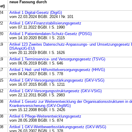
neue Fassung durch
et)
24
Artikel 1 Digital-Gesetz (DigiG)
vom 22.03.2024 BGBl. 2024 I Nr. 101
22
Artikel 1 GKV-Finanzstabilisierungsgesetz
vom 07.11.2022 BGBl. I S. 1990
20
Artikel 1 Patientendaten-Schutz-Gesetz (PDSG)
vom 14.10.2020 BGBl. I S. 2115
19
Artikel 123 Zweites Datenschutz-Anpassungs- und Umsetzungsgesetz 
DSAnpUG-EU)
vom 20.11.2019 BGBl. I S. 1626
19
Artikel 1 Terminservice- und Versorgungsgesetz (TSVG)
vom 06.05.2019 BGBl. I S. 646
17
Artikel 1 Heil- und Hilfsmittelversorgungsgesetz (HHVG)
vom 04.04.2017 BGBl. I S. 778
15
Artikel 1 GKV-Versorgungsstärkungsgesetz (GKV-VSG)
vom 16.07.2015 BGBl. I S. 1211
12
Artikel 1 GKV-Versorgungsstrukturgesetz (GKV-VStG)
vom 22.12.2011 BGBl. I S. 2983
08
Artikel 1 Gesetz zur Weiterentwicklung der Organisationsstrukturen in d
Krankenversicherung (GKV-OrgWG)
vom 15.12.2008 BGBl. I S. 2426
08
Artikel 6 Pflege-Weiterentwicklungsgesetz
vom 28.05.2008 BGBl. I S. 874
08
Artikel 1 GKV-Wettbewerbsstärkungsgesetz (GKV-WSG)
vom 26.03.2007 BGBl. I S. 378