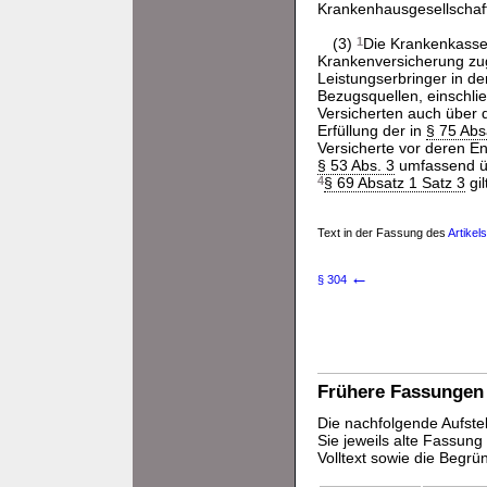
Krankenhausgesellschaft
(3)
1
Die Krankenkassen
Krankenversicherung zug
Leistungserbringer in d
Bezugsquellen, einschli
Versicherten auch über d
Erfüllung der in
§ 75 Abs
Versicherte vor deren E
§ 53 Abs. 3
umfassend übe
4
§ 69 Absatz 1 Satz 3
gil
Text in der Fassung des
Artikel
←
§ 304
Frühere Fassungen
Die nachfolgende Aufstel
Sie jeweils alte Fassun
Volltext sowie die Begr