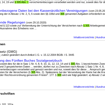
13, 14, 19 und
§ 305 Abs. 1
versichertenbezogen verarbeitet werden und nur, soweit dies für 
nbezogene Daten bei den Kassenärztlichen Vereinigungen
(vom 23.05.20
llung der in Absatz 1 Nr. 2, 5, 6 sowie den §§ 106d und
305
genannten Aufgaben erforderlich ist
ende Regelungen
(vom 29.10.2020)
nd § 113 sowie zur Vorbereitung der Unterrichtung der Versicherten nach
§ 305
Arbeitsgemei
t Ausnahme des Erhebens von ...
Inhaltsverzeichnis
|
Ausdru
rmen
setz (GMG)
; zuletzt geändert durch Artikel 1 G. v. 15.12.2004 BGBl. I S. 3445
ung des Fünften Buches Sozialgesetzbuch
oweit dies für die in Satz 1 Nr. 4, 8, 9, 10, 11, 12, 13, 14 und §
305
Abs. 1 bezeichneten Zweck
nd 3 gespeicherten Daten ... werden, dürfen nur zu Zwecken nach Absatz 1 Satz 1 Nr. 4, 8, 9
hertenbezogen verarbeitet und genutzt werden und nur, soweit dies für diese ... Anspruch 
sten für die Versicherten (§
305
Abs. 2). Spätestens bei der Versendung der Karte hat die Kra
 der Rechtsverordnung genannten Fristen". 177. §
305
wird wie folgt geändert: a) Absatz 2 wir
Inhaltsverzeichnis
|
Ausdru
schriften
r. 101, 101a