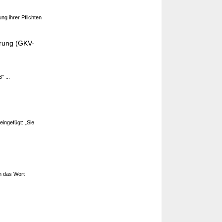
ung ihrer Pflichten
erung (GKV-
" ...
eingefügt: „Sie
ch das Wort