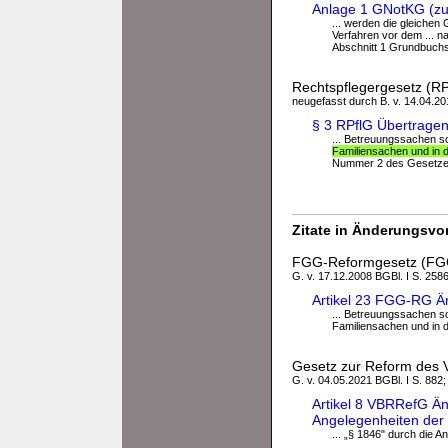
Anlage 1 GNotKG (zu 
... werden die gleiche
Verfahren vor dem ... n
Abschnitt 1 Grundbuchs
Rechtspflegergesetz (RP
neugefasst durch B. v. 14.04.201
§ 3 RPflG Übertrage
... Betreuungssachen 
Familiensachen und in d
Nummer 2 des Gesetzes
Zitate in Änderungsvor
FGG-Reformgesetz (F
G. v. 17.12.2008 BGBl. I S. 2586
Artikel 23 FGG-RG Ä
... Betreuungssachen 
Familiensachen und in de
Gesetz zur Reform des 
G. v. 04.05.2021 BGBl. I S. 882;
Artikel 8 VBRRefG Än
Angelegenheiten der f
... „§ 1846" durch die A