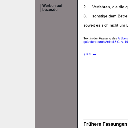
Werben auf
2.
Verfahren, die die g
buzer.de
3.
sonstige dem Betre
soweit es sich nicht um
Text in der Fassung des
Artikel
geändert durch Artikel 3 G. v. 1
←
§ 339
Frühere Fassungen