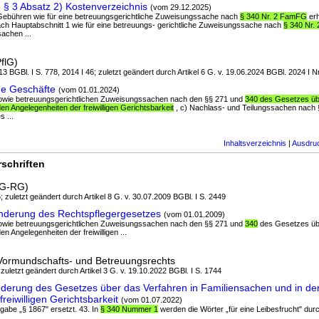
§ 3 Absatz 2) Kostenverzeichnis
(vom 29.12.2025)
n Gebühren wie für eine betreuungsgerichtliche Zuweisungssache nach
§ 340 Nr. 2 FamFG
erh
ach Hauptabschnitt 1 wie für eine betreuungs- gerichtliche Zuweisungssache nach
§ 340 Nr.
achen ...
flG)
3 BGBl. I S. 778, 2014 I 46; zuletzt geändert durch Artikel 6 G. v. 19.06.2024 BGBl. 2024 I N
ne Geschäfte
(vom 01.01.2024)
sowie betreuungsgerichtlichen Zuweisungssachen nach den §§ 271 und
340 des Gesetzes übe
en Angelegenheiten der freiwilligen Gerichtsbarkeit
, c) Nachlass- und Teilungssachen nach 
 ...
Inhaltsverzeichnis
|
Ausdru
schriften
GG-RG)
; zuletzt geändert durch Artikel 8 G. v. 30.07.2009 BGBl. I S. 2449
nderung des Rechtspflegergesetzes
(vom 01.01.2009)
sowie betreuungsgerichtlichen Zuweisungssachen nach den §§ 271 und
340
des Gesetzes übe
n Angelegenheiten der freiwilligen ...
Vormundschafts- und Betreuungsrechts
 zuletzt geändert durch Artikel 3 G. v. 19.10.2022 BGBl. I S. 1744
derung des Gesetzes über das Verfahren in Familiensachen und in de
reiwilligen Gerichtsbarkeit
(vom 01.07.2022)
ngabe „§ 1867" ersetzt. 43. In
§ 340 Nummer 1
werden die Wörter „für eine Leibesfrucht" durch