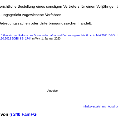
erichtliche Bestellung eines sonstigen Vertreters für einen Volljährigen 
uungsgericht zugewiesene Verfahren,
 Betreuungssachen oder Unterbringungssachen handelt.
s 8 Gesetz zur Reform des Vormundschafts- und Betreuungsrechts G. v. 4. Mai 2021 BGBl. I 
9.10.2022 BGBl. I S. 1744
m.W.v. 1. Januar 2023
Anzeige
Inhaltsverzeichnis
|
Ausdru
 von
§ 340 FamFG