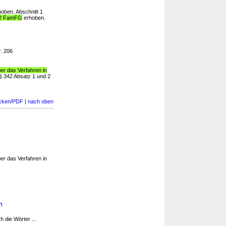
oben. Abschnitt 1
 2 FamFG
erhoben.
r. 206
r das Verfahren in
§ 342 Absatz 1 und 2
cken/PDF
|
nach oben
r das Verfahren in
n
 die Wörter ...