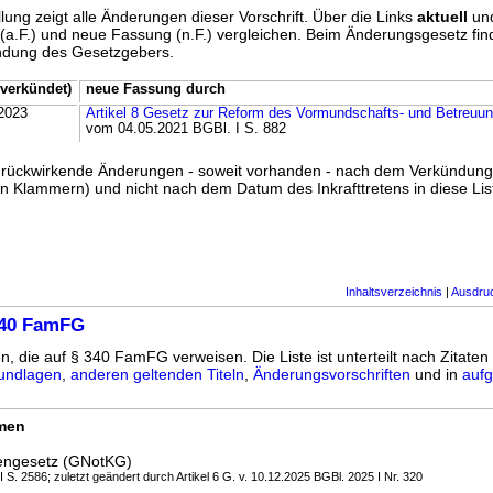
lung zeigt alle Änderungen dieser Vorschrift. Über die Links
aktuell
un
g (a.F.) und neue Fassung (n.F.) vergleichen. Beim Änderungsgesetz fi
ündung des Gesetzgebers.
verkündet)
neue Fassung durch
2023
Artikel 8 Gesetz zur Reform des Vormundschafts- und Betreuu
vom 04.05.2021 BGBl. I S. 882
ss rückwirkende Änderungen - soweit vorhanden - nach dem Verkündun
n Klammern) und nicht nach dem Datum des Inkrafttretens in diese List
Inhaltsverzeichnis
|
Ausdru
340 FamFG
en, die auf § 340 FamFG verweisen. Die Liste ist unterteilt nach Zitaten
undlagen
,
anderen geltenden Titeln
,
Änderungsvorschriften
und in
aufg
rmen
tengesetz (GNotKG)
 I S. 2586; zuletzt geändert durch Artikel 6 G. v. 10.12.2025 BGBl. 2025 I Nr. 320