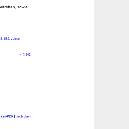
betreffen, sowie
S. 882; zuletzt
→
§ 341
cken/PDF
|
nach oben