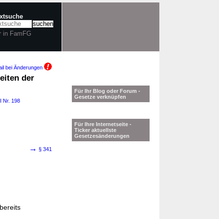
extsuche
r in FamFG
il bei Änderungen
eiten der
Für Ihr Blog oder Forum -
Gesetze verknüpfen
I Nr. 198
Für Ihre Internetseite -
Ticker aktuellste
Gesetzesänderungen
→
§ 341
bereits