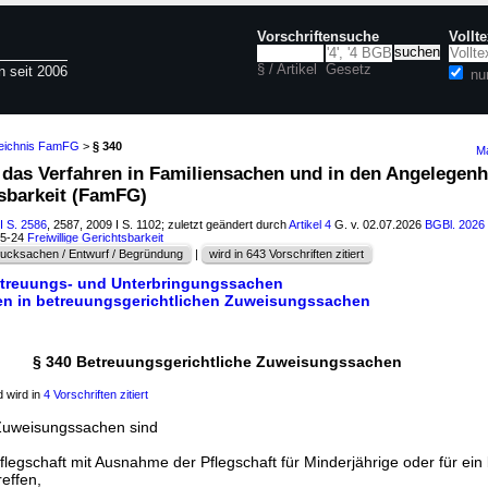
Vorschriftensuche
Vollt
§ / Artikel
Gesetz
n seit 2006
nu
zeichnis FamFG
>
§ 340
Ma
r das Verfahren in Familiensachen und in den Angelegenh
tsbarkeit (FamFG)
I S. 2586
, 2587, 2009 I S. 1102; zuletzt geändert durch
Artikel 4
G. v. 02.07.2026
BGBl. 2026 
15-24
Freiwillige Gerichtsbarkeit
ucksachen / Entwurf / Begründung
|
wird in 643 Vorschriften zitiert
etreuungs- und Unterbringungssachen
ren in betreuungsgerichtlichen Zuweisungssachen
§ 340 Betreuungsgerichtliche Zuweisungssachen
 wird in
4 Vorschriften zitiert
 Zuweisungssachen sind
Pflegschaft mit Ausnahme der Pflegschaft für Minderjährige oder für ein 
effen,