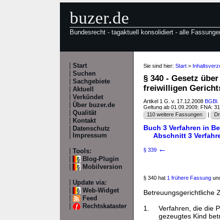
buzer.de
Bundesrecht - tagaktuell konsolidiert - alle Fassunge
Start
Sie sind hier:
Start
>
Inhaltsver
Suchen
§ 340 - Gesetz übe
Sachgebiete
freiwilligen Gerich
Aktuell
Verkündet
Artikel 1 G. v. 17.12.2008
BGBl. 
Über buzer.de
Geltung ab 01.09.2009; FNA: 3
Qualität
110 weitere Fassungen
|
Dr
Kontakt
Buch 3 Verfahren in B
Datenschutz
Abschnitt 3 Verfah
Impressum
←
§ 339
Tools:
Blog-Plugin
Mobilversion
§ 340 hat
1 frühere Fassung
und
Update via:
Web-Widget
Betreuungsgerichtliche
Feed
Rechtskataster
1.
Verfahren, die die 
gezeugtes Kind betr