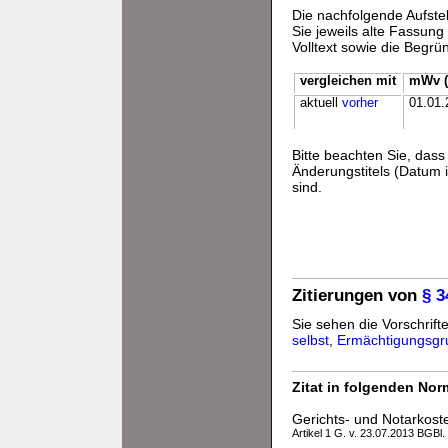
Die nachfolgende Aufstel
Sie jeweils alte Fassun
Volltext sowie die Begr
vergleichen mit
mWv (
aktuell
vorher
01.01.
Bitte beachten Sie, da
Änderungstitels (Datum i
sind.
Zitierungen von
§ 
Sie sehen die Vorschrift
selbst
,
Ermächtigungsgr
Zitat in folgenden No
Gerichts- und Notarkos
Artikel 1 G. v. 23.07.2013 BGBl.