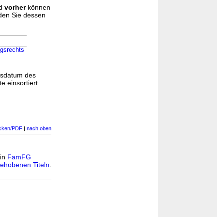
d
vorher
können
nden Sie dessen
ngsrechts
gsdatum des
e einsortiert
cken/PDF
|
nach oben
 in
FamFG
ehobenen Titeln
.