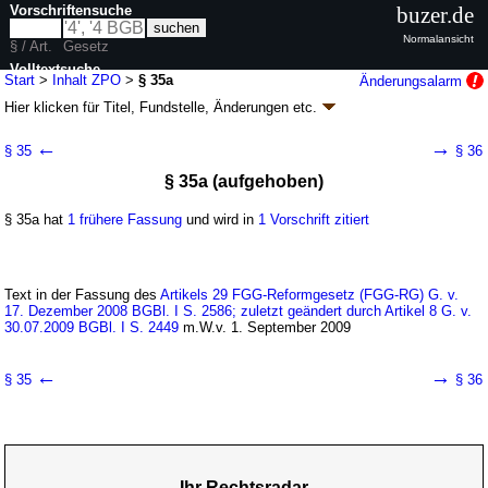
Vorschriftensuche
buzer.de
Normalansicht
§ / Art.
Gesetz
Volltextsuche
Start
>
Inhalt ZPO
>
§ 35a
Änderungsalarm
Hier klicken für
Titel, Fundstelle, Änderungen
etc.
nur in ZPO
§ 35a - Zivilprozessordnung (ZPO)
←
→
§ 35
§ 36
neugefasst durch B. v. 05.12.2005
BGBl. I S. 3202
, 2006 I 431, 2007 I
§ 35a (aufgehoben)
1781; zuletzt geändert durch
Artikel 3
G. v. 20.05.2026
BGBl. 2026 I Nr.
152
Geltung ab 01.01.1964; FNA: 310-4
Zivilprozess, Zwangsversteigerung und
§ 35a hat
1 frühere Fassung
und wird in
1 Vorschrift zitiert
Zwangsverwaltung
134 weitere Fassungen
|
wird in 1971 Vorschriften zitiert
Buch 1 Allgemeine Vorschriften
Text in der Fassung des
Artikels 29 FGG-Reformgesetz (FGG-RG) G. v.
Abschnitt 1 Gerichte
17. Dezember 2008 BGBl. I S. 2586; zuletzt geändert durch Artikel 8 G. v.
Titel 2 Gerichtsstand
30.07.2009 BGBl. I S. 2449
m.W.v. 1. September 2009
←
→
§ 35
§ 36
Ihr Rechtsradar