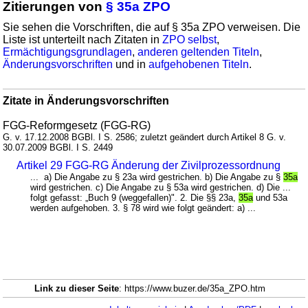
Zitierungen von
§ 35a ZPO
Sie sehen die Vorschriften, die auf § 35a ZPO verweisen. Die
Liste ist unterteilt nach Zitaten in
ZPO selbst
,
Ermächtigungsgrundlagen
,
anderen geltenden Titeln
,
Änderungsvorschriften
und in
aufgehobenen Titeln
.
Zitate in Änderungsvorschriften
FGG-Reformgesetz (FGG-RG)
G. v. 17.12.2008 BGBl. I S. 2586; zuletzt geändert durch Artikel 8 G. v.
30.07.2009 BGBl. I S. 2449
Artikel 29 FGG-RG Änderung der Zivilprozessordnung
... a) Die Angabe zu § 23a wird gestrichen. b) Die Angabe zu §
35a
wird gestrichen. c) Die Angabe zu § 53a wird gestrichen. d) Die ...
folgt gefasst: „Buch 9 (weggefallen)". 2. Die §§ 23a,
35a
und 53a
werden aufgehoben. 3. § 78 wird wie folgt geändert: a) ...
Link zu dieser Seite
: https://www.buzer.de/35a_ZPO.htm