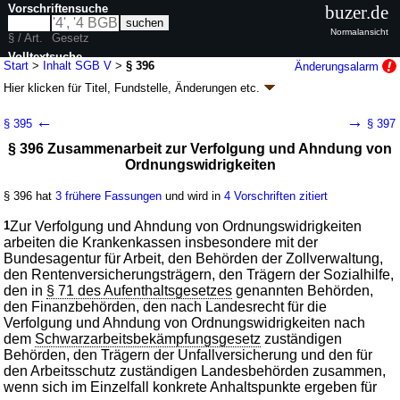
Vorschriftensuche
buzer.de
Normalansicht
§ / Art.
Gesetz
Volltextsuche
Start
>
Inhalt SGB V
>
§ 396
Änderungsalarm
Hier klicken für
Titel, Fundstelle, Änderungen
etc.
nur in SGB V
§ 396 - Sozialgesetzbuch (SGB) Fünftes Buch
←
→
§ 395
§ 397
(V) - Gesetzliche Krankenversicherung - (SGB
§ 396 Zusammenarbeit zur Verfolgung und Ahndung von
V)
Ordnungswidrigkeiten
Artikel 1 G. v. 20.12.1988
BGBl. I S. 2477
, 2482; zuletzt geändert durch
Artikel 1
G. v. 24.07.2026
BGBl. 2026 I Nr. 228
§ 396 hat
3 frühere Fassungen
und wird in
4 Vorschriften zitiert
Geltung ab 01.01.1989; FNA: 860-5
Sozialgesetzbuch
401 weitere Fassungen
|
Drucksachen / Entwurf / Begründung
|
1
Zur Verfolgung und Ahndung von Ordnungswidrigkeiten
wird in 2003 Vorschriften zitiert
arbeiten die Krankenkassen insbesondere mit der
Bundesagentur für Arbeit, den Behörden der Zollverwaltung,
Dreizehntes Kapitel Straf- und Bußgeldvorschriften
den Rentenversicherungsträgern, den Trägern der Sozialhilfe,
den in
§ 71 des Aufenthaltsgesetzes
genannten Behörden,
den Finanzbehörden, den nach Landesrecht für die
Verfolgung und Ahndung von Ordnungswidrigkeiten nach
dem
Schwarzarbeitsbekämpfungsgesetz
zuständigen
Behörden, den Trägern der Unfallversicherung und den für
den Arbeitsschutz zuständigen Landesbehörden zusammen,
wenn sich im Einzelfall konkrete Anhaltspunkte ergeben für