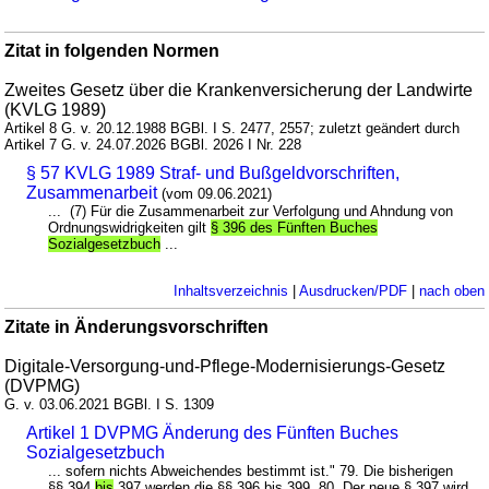
Zitat in folgenden Normen
Zweites Gesetz über die Krankenversicherung der Landwirte
(KVLG 1989)
Artikel 8 G. v. 20.12.1988 BGBl. I S. 2477, 2557; zuletzt geändert durch
Artikel 7 G. v. 24.07.2026 BGBl. 2026 I Nr. 228
§ 57 KVLG 1989 Straf- und Bußgeldvorschriften,
Zusammenarbeit
(vom 09.06.2021)
... (7) Für die Zusammenarbeit zur Verfolgung und Ahndung von
Ordnungswidrigkeiten gilt
§ 396 des Fünften Buches
Sozialgesetzbuch
...
Inhaltsverzeichnis
|
Ausdrucken/PDF
|
nach oben
Zitate in Änderungsvorschriften
Digitale-Versorgung-und-Pflege-Modernisierungs-Gesetz
(DVPMG)
G. v. 03.06.2021 BGBl. I S. 1309
Artikel 1 DVPMG Änderung des Fünften Buches
Sozialgesetzbuch
... sofern nichts Abweichendes bestimmt ist." 79. Die bisherigen
§§ 394
bis
397 werden die §§ 396 bis 399. 80. Der neue § 397 wird