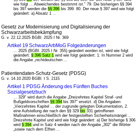
wie folgt ... Abweichendes bestimmt ist." 79. Die bisherigen §§ 394
bis 397 werden die
§§ 396
bis 399. 80. Der neue § 397 wird wie folgt
geändert: a) Absatz 1 ...
Gesetz zur Modernisierung und Digitalisierung der
Schwarzarbeitsbekämpfung
G. v. 22.12.2025 BGBl. 2025 I Nr. 369
Artikel 19 SchwarzArbMoG Folgeänderungen
... 2025 (BGBl. 2025 I Nr. 355) geändert worden ist, wird wie folgt
geändert:
§ 396 Satz 1
wird wie folgt geändert: 1. In Nummer 2 wird
die Angabe „nichtdeutschen ...
Patientendaten-Schutz-Gesetz (PDSG)
G. v. 14.10.2020 BGBl. I S. 2115
Artikel 1 PDSG Änderung des Fünften Buches
Sozialgesetzbuch
... 329" wird durch die Angabe „Dreizehntes Kapitel Straf- und
Bußgeldvorschriften
§§ 394
bis 397" ersetzt. d) Die Angaben
„Vierzehntes Kapitel ... der zugrunde gelegten Dokumentation, 2.
eine Aufstellung der nach den §§ 329
bis
331 getroffenen
Maßnahmen einschließlich der festgestellten Sicherheitsmängel ...
Dreizehnte Kapitel und wird wie folgt geändert: a) Der bisherige § 306
wird
§ 394
und in Satz 4 werden nach der Angabe „302" die Wörter
„sowie nach dem Elften ...