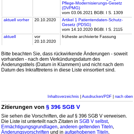
Pflege-Modernisierungs-Gesetz
(DVPMG)
vom 03.06.2021 BGBl. I S. 1309
aktuell
vorher
20.10.2020
Artikel 1 Patientendaten-Schutz-
Gesetz (PDSG)
vom 14.10.2020 BGBl. I S. 2115
aktuell
vor
früheste archivierte Fassung
20.10.2020
Bitte beachten Sie, dass rückwirkende Änderungen - soweit
vorhanden - nach dem Verkündungsdatum des
Änderungstitels (Datum in Klammern) und nicht nach dem
Datum des Inkrafttretens in diese Liste einsortiert sind.
Inhaltsverzeichnis
|
Ausdrucken/PDF
|
nach oben
Zitierungen von
§ 396 SGB V
Sie sehen die Vorschriften, die auf § 396 SGB V verweisen.
Die Liste ist unterteilt nach Zitaten in
SGB V selbst
,
Ermächtigungsgrundlagen
,
anderen geltenden Titeln
,
Änderungsvorschriften
und in
aufgehobenen Titeln
.