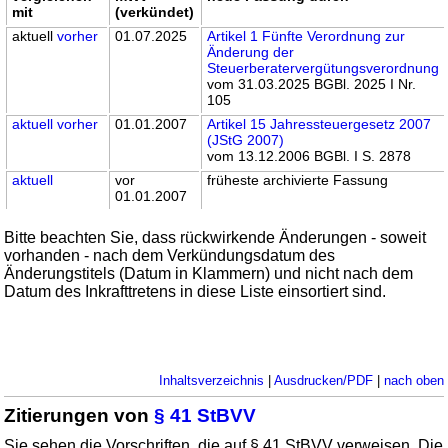
mit
(verkündet)
aktuell
vorher
01.07.2025
Artikel 1 Fünfte Verordnung zur
Änderung der
Steuerberatervergütungsverordnung
vom 31.03.2025 BGBl. 2025 I Nr.
105
aktuell
vorher
01.01.2007
Artikel 15 Jahressteuergesetz 2007
(JStG 2007)
vom 13.12.2006 BGBl. I S. 2878
aktuell
vor
früheste archivierte Fassung
01.01.2007
Bitte beachten Sie, dass rückwirkende Änderungen - soweit
vorhanden - nach dem Verkündungsdatum des
Änderungstitels (Datum in Klammern) und nicht nach dem
Datum des Inkrafttretens in diese Liste einsortiert sind.
Inhaltsverzeichnis
|
Ausdrucken/PDF
|
nach oben
Zitierungen von
§ 41 StBVV
Sie sehen die Vorschriften, die auf § 41 StBVV verweisen. Die