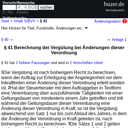
Vorschriftensuche
buzer.de
Normalansicht
§ / Art.
Gesetz
Volltextsuche
Start
>
Inhalt StBVV
>
§ 41
Änderungsalarm
Hier klicken für
Titel, Fundstelle, Änderungen
etc.
nur in StBVV
§ 41 - Steuerberatervergütungsverordnung
←
→
§ 40
Anlage 1
(StBVV)
§ 41 Berechnung der Vergütung bei Änderungen dieser
V. v. 17.12.1981
BGBl. I S. 1442
; zuletzt geändert durch
Artikel 5
V. v.
Verordnung
19.12.2025
BGBl. 2025 I Nr. 372
Geltung ab 01.04.1982; FNA: 610-10-7
Allgemeines Steuerrecht
§ 41 hat
2 frühere Fassungen
und wird in
2 Vorschriften zitiert
11 weitere Fassungen
|
Drucksachen / Entwurf / Begründung
|
wird in 14 Vorschriften zitiert
1
Die Vergütung ist nach bisherigem Recht zu berechnen,
wenn der Auftrag zur Erledigung der Angelegenheit vor dem
Siebenter Abschnitt Übergangsvorschrift
Inkrafttreten einer Änderung dieser Verordnung erteilt worden
ist.
2
Hat der Steuerberater mit dem Auftraggeber in Textform
eine Vereinbarung über auszuführende Tätigkeiten mit einer
Geltungsdauer von mindestens einem Jahr getroffen und tritt
während der Geltungsdauer dieser Vereinbarung eine
Änderung dieser Verordnung in Kraft, so ist die Vergütung
abweichend von Satz 1 nur bis zum Ablauf des Jahres, in dem
die Änderung der Verordnung in Kraft getreten ist, nach
bisherigem Recht zu berechnen.
3
Die Sätze 1 und 2 gelten