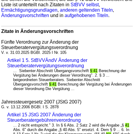
Liste ist unterteilt nach Zitaten in
StBVV selbst
,
Ermächtigungsgrundlagen
,
anderen geltenden Titeln
,
Änderungsvorschriften
und in
aufgehobenen Titeln
.
Zitate in Änderungsvorschriften
Fünfte Verordnung zur Änderung der
Steuerberatervergütungsverordnung
V. v. 31.03.2025 BGBl. 2025 I Nr. 105
Artikel 1 5. StBVVÄndV Änderung der
Steuerberatervergütungsverordnung
... Siebenter Abschnitt Übergangsvorschrift
§ 41
Berechnung der
Vergütung bei Änderungen dieser Verordnung". 2. § 3 ...
beigeordneten Steuerberaters. Siebenter Abschnitt
Übergangsvorschrift
§ 41
Berechnung der Vergütung bei Änderungen
dieser Verordnung Die Vergütung ...
Jahressteuergesetz 2007 (JStG 2007)
G. v. 13.12.2006 BGBl. I S. 2878
Artikel 15 JStG 2007 Änderung der
Steuerberatergebührenverordnung
... 2 nicht entspricht." 3. In § 6 Abs. 2 Satz 2 wird die Angabe „§
41
Abs. 6" durch die Angabe „§ 40 Abs. 5" ersetzt. 4. Dem § 9 ... 6. In