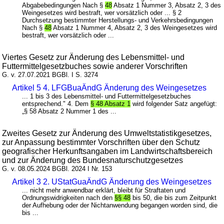
Abgabebedingungen Nach §
48
Absatz 1 Nummer 3, Absatz 2, 3 des
Weingesetzes wird bestraft, wer vorsätzlich oder ... § 2
Durchsetzung bestimmter Herstellungs- und Verkehrsbedingungen
Nach §
48
Absatz 1 Nummer 4, Absatz 2, 3 des Weingesetzes wird
bestraft, wer vorsätzlich oder ...
Viertes Gesetz zur Änderung des Lebensmittel- und
Futtermittelgesetzbuches sowie anderer Vorschriften
G. v. 27.07.2021 BGBl. I S. 3274
Artikel 5 4. LFGBuaÄndG Änderung des Weingesetzes
... 1 bis 3 des Lebensmittel- und Futtermittelgesetzbuches
entsprechend." 4. Dem
§ 48 Absatz 1
wird folgender Satz angefügt:
„§ 58 Absatz 2 Nummer 1 des ...
Zweites Gesetz zur Änderung des Umweltstatistikgesetzes,
zur Anpassung bestimmter Vorschriften über den Schutz
geografischer Herkunftsangaben im Landwirtschaftsbereich
und zur Änderung des Bundesnaturschutzgesetzes
G. v. 08.05.2024 BGBl. 2024 I Nr. 153
Artikel 3 2. UStatGuaÄndG Änderung des Weingesetzes
... nicht mehr anwendbar erklärt, bleibt für Straftaten und
Ordnungswidrigkeiten nach den
§§ 48
bis 50, die bis zum Zeitpunkt
der Aufhebung oder der Nichtanwendung begangen worden sind, die
bis ...