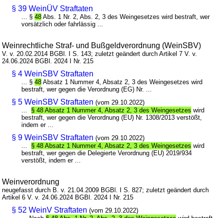
§ 39 WeinÜV Straftaten
... §
48
Abs. 1 Nr. 2, Abs. 2, 3 des Weingesetzes wird bestraft, wer
vorsätzlich oder fahrlässig ...
Weinrechtliche Straf- und Bußgeldverordnung (WeinSBV)
V. v. 20.02.2014 BGBl. I S. 143; zuletzt geändert durch Artikel 7 V. v.
24.06.2024 BGBl. 2024 I Nr. 215
§ 4 WeinSBV Straftaten
... §
48
Absatz 1 Nummer 4, Absatz 2, 3 des Weingesetzes wird
bestraft, wer gegen die Verordnung (EG) Nr. ...
§ 5 WeinSBV Straftaten
(vom 29.10.2022)
...
§ 48 Absatz 1 Nummer 4, Absatz 2, 3 des Weingesetzes
wird
bestraft, wer gegen die Verordnung (EU) Nr. 1308/2013 verstößt,
indem er ...
§ 9 WeinSBV Straftaten
(vom 29.10.2022)
...
§ 48 Absatz 1 Nummer 4, Absatz 2, 3 des Weingesetzes
wird
bestraft, wer gegen die Delegierte Verordnung (EU) 2019/934
verstößt, indem er ...
Weinverordnung
neugefasst durch B. v. 21.04.2009 BGBl. I S. 827; zuletzt geändert durch
Artikel 6 V. v. 24.06.2024 BGBl. 2024 I Nr. 215
§ 52 WeinV Straftaten
(vom 29.10.2022)