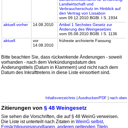
Landwirtschaft und
Verbraucherschutz im Hinblick auf
den Vertrag von Lissabon
vom 09.12.2010 BGBl. I S. 1934
aktuell
vorher
14.08.2010
Artikel 1 Sechstes Gesetz zur
Änderung des Weingesetzes
vom 05.08.2010 BGBl. I S. 1136
aktuell
vor
früheste archivierte Fassung
14.08.2010
Bitte beachten Sie, dass rückwirkende Änderungen - soweit
vorhanden - nach dem Verkündungsdatum des
Änderungstitels (Datum in Klammern) und nicht nach dem
Datum des Inkrafttretens in diese Liste einsortiert sind.
Inhaltsverzeichnis
|
Ausdrucken/PDF
|
nach oben
Zitierungen von
§ 48 Weingesetz
Sie sehen die Vorschriften, die auf § 48 WeinG verweisen.
Die Liste ist unterteilt nach Zitaten in
WeinG selbst
,
Ermächtigungsgrundlagen
,
anderen geltenden Titeln
,