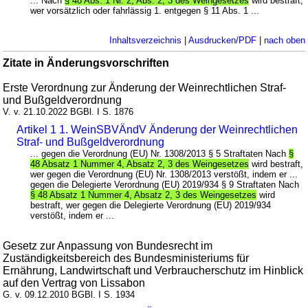
... Nach
§ 48 Abs. 1 Nr. 2, Abs. 2, 3 des Weingesetzes
wird bestraft,
wer vorsätzlich oder fahrlässig 1. entgegen § 11 Abs. 1 ...
Inhaltsverzeichnis
|
Ausdrucken/PDF
|
nach oben
Zitate in Änderungsvorschriften
Erste Verordnung zur Änderung der Weinrechtlichen Straf-
und Bußgeldverordnung
V. v. 21.10.2022 BGBl. I S. 1876
Artikel 1 1. WeinSBVÄndV Änderung der Weinrechtlichen
Straf- und Bußgeldverordnung
... gegen die Verordnung (EU) Nr. 1308/2013 § 5 Straftaten Nach
§
48 Absatz 1 Nummer 4, Absatz 2, 3 des Weingesetzes
wird bestraft,
wer gegen die Verordnung (EU) Nr. 1308/2013 verstößt, indem er ...
gegen die Delegierte Verordnung (EU) 2019/934 § 9 Straftaten Nach
§ 48 Absatz 1 Nummer 4, Absatz 2, 3 des Weingesetzes
wird
bestraft, wer gegen die Delegierte Verordnung (EU) 2019/934
verstößt, indem er ...
Gesetz zur Anpassung von Bundesrecht im
Zuständigkeitsbereich des Bundesministeriums für
Ernährung, Landwirtschaft und Verbraucherschutz im Hinblick
auf den Vertrag von Lissabon
G. v. 09.12.2010 BGBl. I S. 1934