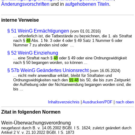
Änderungsvorschriften
und in
aufgehobenen Titeln
.
interne Verweise
§ 51 WeinG Ermächtigungen
(vom 01.01.2016)
... erforderlich ist, die Tatbestände zu bezeichnen, die 1. als Straftat
nach §
48
Abs. 1 Nr. 3 oder 4 oder § 49 Satz 1 Nummer 6 oder
Nummer 7 zu ahnden sind oder ...
§ 52 WeinG Einziehung
... eine Straftat nach §
48
oder § 49 oder eine Ordnungswidrigkeit
nach § 50 begangen worden, so können ...
§ 57b WeinG Geändertes Unionsrecht
(vom 16.05.2024)
... nicht mehr anwendbar erklärt, bleibt für Straftaten und
Ordnungswidrigkeiten nach den
§§ 48
bis 50, die bis zum Zeitpunkt
der Aufhebung oder der Nichtanwendung begangen worden sind, die
bis ...
Inhaltsverzeichnis
|
Ausdrucken/PDF
|
nach oben
Zitat in folgenden Normen
Wein-Überwachungsverordnung
neugefasst durch B. v. 14.05.2002 BGBl. I S. 1624; zuletzt geändert durch
Artikel 2 V. v. 21.10.2022 BGBl. I S. 1873