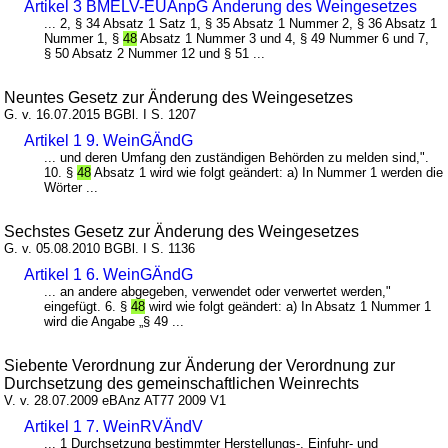
Artikel 3 BMELV-EUAnpG Änderung des Weingesetzes
... 2, § 34 Absatz 1 Satz 1, § 35 Absatz 1 Nummer 2, § 36 Absatz 1
Nummer 1, §
48
Absatz 1 Nummer 3 und 4, § 49 Nummer 6 und 7,
§ 50 Absatz 2 Nummer 12 und § 51 ...
Neuntes Gesetz zur Änderung des Weingesetzes
G. v. 16.07.2015 BGBl. I S. 1207
Artikel 1 9. WeinGÄndG
... und deren Umfang den zuständigen Behörden zu melden sind,".
10. §
48
Absatz 1 wird wie folgt geändert: a) In Nummer 1 werden die
Wörter ...
Sechstes Gesetz zur Änderung des Weingesetzes
G. v. 05.08.2010 BGBl. I S. 1136
Artikel 1 6. WeinGÄndG
... an andere abgegeben, verwendet oder verwertet werden,"
eingefügt. 6. §
48
wird wie folgt geändert: a) In Absatz 1 Nummer 1
wird die Angabe „§ 49 ...
Siebente Verordnung zur Änderung der Verordnung zur
Durchsetzung des gemeinschaftlichen Weinrechts
V. v. 28.07.2009 eBAnz AT77 2009 V1
Artikel 1 7. WeinRVÄndV
... 1 Durchsetzung bestimmter Herstellungs-, Einfuhr- und