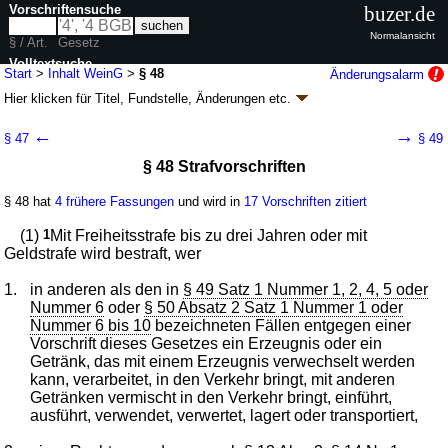
Vorschriftensuche
buzer.de
Normalansicht
§ / Art.
Gesetz
Volltextsuche
Start
>
Inhalt WeinG
>
§ 48
Änderungsalarm
Hier klicken für
Titel, Fundstelle, Änderungen
etc.
nur in WeinG
§ 48 - Weingesetz (WeinG
k.a.Abk.
)
←
→
§ 47
§ 49
neugefasst durch B. v. 18.01.2011
BGBl. I S. 66
; zuletzt geändert durch
§ 48 Strafvorschriften
Artikel 2
G. v. 11.01.2026
BGBl. 2026 I Nr. 9
Geltung ab 01.09.1994; FNA: 2125-5-7
Lebens- und Genussmittel,
Bedarfsgegenstände
§ 48 hat
4 frühere Fassungen
und wird in
17 Vorschriften zitiert
34 weitere Fassungen
|
Drucksachen / Entwurf / Begründung
|
(1)
1
Mit Freiheitsstrafe bis zu drei Jahren oder mit
wird in 271 Vorschriften zitiert
Geldstrafe wird bestraft, wer
9. Abschnitt Straf- und Bußgeldvorschriften
1.
in anderen als den in
§ 49 Satz 1 Nummer 1, 2, 4, 5 oder
Nummer 6
oder
§ 50 Absatz 2 Satz 1 Nummer 1 oder
Nummer 6 bis 10
bezeichneten Fällen entgegen einer
Vorschrift dieses Gesetzes ein Erzeugnis oder ein
Getränk, das mit einem Erzeugnis verwechselt werden
kann, verarbeitet, in den Verkehr bringt, mit anderen
Getränken vermischt in den Verkehr bringt, einführt,
ausführt, verwendet, verwertet, lagert oder transportiert,