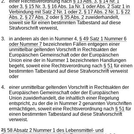
2.
einer Rechtsverordnung nach
§ 13 Abs. 3
,
§ 14 Nr. 1
oder 3
,
§ 15 Nr. 3
,
§ 16 Abs. 1a Nr. 1 oder Abs. 2 Satz 1 in
Verbindung mit Satz 2 Nr. 1 oder 2
,
§ 17 Abs. 2 Nr. 1
,
§ 22
Abs. 2
,
§ 27 Abs. 2
oder
§ 35 Abs. 2
zuwiderhandelt,
soweit sie für einen bestimmten Tatbestand auf diese
Strafvorschrift verweist,
3.
in anderen als den in Nummer 4,
§ 49 Satz 1 Nummer 6
oder Nummer 7
bezeichneten Fällen entgegen einer
unmittelbar geltenden Vorschrift in Rechtsakten der
Europäischen Gemeinschaft oder der Europäischen
Union eine der in Nummer 1 bezeichneten Handlungen
begeht, soweit eine Rechtsverordnung nach
§ 51
für einen
bestimmten Tatbestand auf diese Strafvorschrift verweist
oder
4.
einer unmittelbar geltenden Vorschrift in Rechtsakten der
Europäischen Gemeinschaft oder der Europäischen
Union zuwiderhandelt, die inhaltlich einer Regelung
entspricht, zu der die in Nummer 2 genannten Vorschriften
ermächtigen, soweit eine Rechtsverordnung nach
§ 51
für
einen bestimmten Tatbestand auf diese Strafvorschrift
verweist.
2
§ 58 Absatz 2 Nummer 1 des Lebensmittel- und