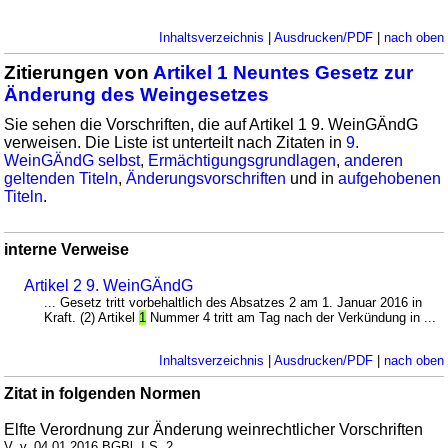
Inhaltsverzeichnis
|
Ausdrucken/PDF
|
nach oben
Zitierungen von
Artikel 1 Neuntes Gesetz zur
Änderung des Weingesetzes
Sie sehen die Vorschriften, die auf Artikel 1 9. WeinGÄndG
verweisen. Die Liste ist unterteilt nach Zitaten in
9.
WeinGÄndG selbst
,
Ermächtigungsgrundlagen
,
anderen
geltenden Titeln
,
Änderungsvorschriften
und in
aufgehobenen
Titeln
.
interne Verweise
Artikel 2 9. WeinGÄndG
... Gesetz tritt vorbehaltlich des Absatzes 2 am 1. Januar 2016 in
Kraft. (2) Artikel
1
Nummer 4 tritt am Tag nach der Verkündung in ...
Inhaltsverzeichnis
|
Ausdrucken/PDF
|
nach oben
Zitat in folgenden Normen
Elfte Verordnung zur Änderung weinrechtlicher Vorschriften
V. v. 04.01.2016 BGBl. I S. 2