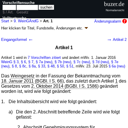
Vorschriftensuche
buzer.de
Normalansicht
§ / Art.
Gesetz
Volltextsuche
Start
>
9. WeinGÄndG
>
Art. 1
Änderungsalarm
Hier klicken für
Titel, Fundstelle, Änderungen
etc.
nur in 9. WeinGÄndG
Artikel 1 - Neuntes Gesetz zur Änderung des
←
→
Eingangsformel
Artikel 2
Weingesetzes (9. WeinGÄndG
k.a.Abk.
)
Artikel 1
G. v. 16.07.2015
BGBl. I S. 1207
(
Nr. 30
); Geltung ab 01.01.2016,
abweichend siehe
Artikel 2
Artikel 1 wird in
7 Vorschriften zitiert
und ändert mWv. 1. Januar 2016
2 Änderungen
|
Drucksachen / Entwurf / Begründung
|
WeinG
§ 3
,
§ 6
,
§ 7
,
§ 7a (neu)
,
§ 7b (neu)
,
§ 7c (neu)
,
§ 7d (neu)
,
§ 7e
(neu)
wird in 6 Vorschriften zitiert
,
§ 8
,
§ 8c
,
§ 8a
,
§ 33
,
§ 48
,
§ 50
,
§ 51
, mWv. 23. Juli 2015
§ 6a (neu)
Das
Weingesetz
in der Fassung der Bekanntmachung vom
18. Januar 2011 (BGBl. I S. 66
), das zuletzt durch Artikel
1
des
Gesetzes vom
2. Oktober 2014 (BGBl. I S. 1586
) geändert
worden ist, wird wie folgt geändert:
1.
Die Inhaltsübersicht wird wie folgt geändert:
a)
Die den 2. Abschnitt betreffende Zeile wird wie folgt
gefasst:
„2.
Abschnitt Genehmigungssystem für