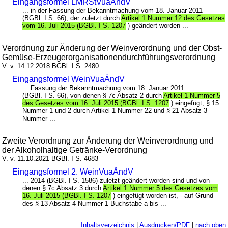
Eingangsformel LMRStVuaÄndV
... in der Fassung der Bekanntmachung vom 18. Januar 2011
(BGBl. I S. 66), der zuletzt durch
Artikel 1 Nummer 12 des Gesetzes
vom 16. Juli 2015 (BGBl. I S. 1207
) geändert worden ...
Verordnung zur Änderung der Weinverordnung und der Obst-
Gemüse-Erzeugerorganisationendurchführungsverordnung
V. v. 14.12.2018 BGBl. I S. 2480
Eingangsformel WeinVuaÄndV
... Fassung der Bekanntmachung vom 18. Januar 2011
(BGBl. I S. 66), von denen § 7c Absatz 2 durch
Artikel 1 Nummer 5
des Gesetzes vom 16. Juli 2015 (BGBl. I S. 1207
) eingefügt, § 15
Nummer 1 und 2 durch Artikel 1 Nummer 22 und § 21 Absatz 3
Nummer ...
Zweite Verordnung zur Änderung der Weinverordnung und
der Alkoholhaltige Getränke-Verordnung
V. v. 11.10.2021 BGBl. I S. 4683
Eingangsformel 2. WeinVuaÄndV
... 2014 (BGBl. I S. 1586) zuletzt geändert worden sind und von
denen § 7c Absatz 3 durch
Artikel 1 Nummer 5 des Gesetzes vom
16. Juli 2015 (BGBl. I S. 1207
) eingefügt worden ist, - auf Grund
des § 13 Absatz 4 Nummer 1 Buchstabe a bis ...
Inhaltsverzeichnis
|
Ausdrucken/PDF
|
nach oben