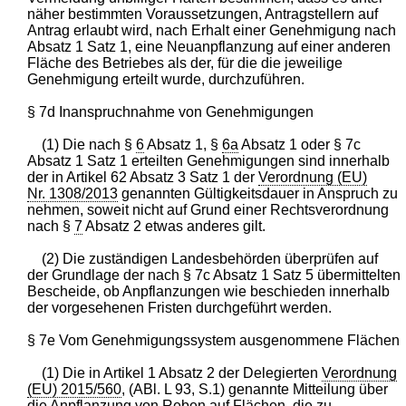
näher bestimmten Voraussetzungen, Antragstellern auf
Antrag erlaubt wird, nach Erhalt einer Genehmigung nach
Absatz 1 Satz 1, eine Neuanpflanzung auf einer anderen
Fläche des Betriebes als der, für die die jeweilige
Genehmigung erteilt wurde, durchzuführen.
§ 7d Inanspruchnahme von Genehmigungen
(1) Die nach §
6
Absatz 1, §
6a
Absatz 1 oder § 7c
Absatz 1 Satz 1 erteilten Genehmigungen sind innerhalb
der in Artikel 62 Absatz 3 Satz 1 der
Verordnung (EU)
Nr. 1308/2013
genannten Gültigkeitsdauer in Anspruch zu
nehmen, soweit nicht auf Grund einer Rechtsverordnung
nach §
7
Absatz 2 etwas anderes gilt.
(2) Die zuständigen Landesbehörden überprüfen auf
der Grundlage der nach § 7c Absatz 1 Satz 5 übermittelten
Bescheide, ob Anpflanzungen wie beschieden innerhalb
der vorgesehenen Fristen durchgeführt werden.
§ 7e Vom Genehmigungssystem ausgenommene Flächen
(1) Die in Artikel 1 Absatz 2 der Delegierten
Verordnung
(EU) 2015/560
, (ABl. L 93, S.1) genannte Mitteilung über
die Anpflanzung von Reben auf Flächen, die zu