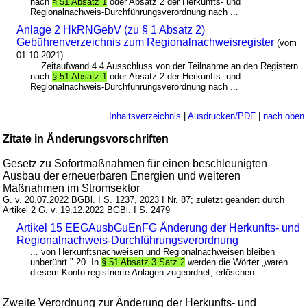
nach
§ 51 Absatz 1
oder Absatz 2 der Herkunfts- und
Regionalnachweis-Durchführungsverordnung nach ...
Anlage 2 HkRNGebV (zu § 1 Absatz 2)
Gebührenverzeichnis zum Regionalnachweisregister
(vom
01.10.2021)
... Zeitaufwand 4.4 Ausschluss von der Teilnahme an den Registern
nach
§ 51 Absatz 1
oder Absatz 2 der Herkunfts- und
Regionalnachweis-Durchführungsverordnung nach ...
Inhaltsverzeichnis
|
Ausdrucken/PDF
|
nach oben
Zitate in Änderungsvorschriften
Gesetz zu Sofortmaßnahmen für einen beschleunigten
Ausbau der erneuerbaren Energien und weiteren
Maßnahmen im Stromsektor
G. v. 20.07.2022 BGBl. I S. 1237, 2023 I Nr. 87; zuletzt geändert durch
Artikel 2 G. v. 19.12.2022 BGBl. I S. 2479
Artikel 15 EEGAusbGuEnFG Änderung der Herkunfts- und
Regionalnachweis-Durchführungsverordnung
... von Herkunftsnachweisen und Regionalnachweisen bleiben
unberührt." 20. In
§ 51 Absatz 3 Satz 2
werden die Wörter „waren
diesem Konto registrierte Anlagen zugeordnet, erlöschen ...
Zweite Verordnung zur Änderung der Herkunfts- und