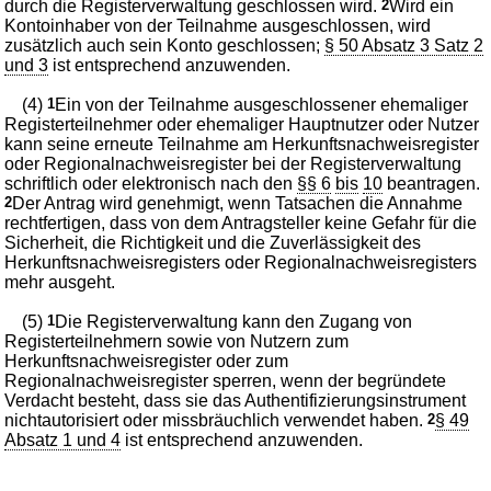
durch die Registerverwaltung geschlossen wird.
2
Wird ein
Kontoinhaber von der Teilnahme ausgeschlossen, wird
zusätzlich auch sein Konto geschlossen;
§ 50 Absatz 3 Satz 2
und 3
ist entsprechend anzuwenden.
(4)
1
Ein von der Teilnahme ausgeschlossener ehemaliger
Registerteilnehmer oder ehemaliger Hauptnutzer oder Nutzer
kann seine erneute Teilnahme am Herkunftsnachweisregister
oder Regionalnachweisregister bei der Registerverwaltung
schriftlich oder elektronisch nach den
§§ 6
bis
10
beantragen.
2
Der Antrag wird genehmigt, wenn Tatsachen die Annahme
rechtfertigen, dass von dem Antragsteller keine Gefahr für die
Sicherheit, die Richtigkeit und die Zuverlässigkeit des
Herkunftsnachweisregisters oder Regionalnachweisregisters
mehr ausgeht.
(5)
1
Die Registerverwaltung kann den Zugang von
Registerteilnehmern sowie von Nutzern zum
Herkunftsnachweisregister oder zum
Regionalnachweisregister sperren, wenn der begründete
Verdacht besteht, dass sie das Authentifizierungsinstrument
nichtautorisiert oder missbräuchlich verwendet haben.
2
§ 49
Absatz 1 und 4
ist entsprechend anzuwenden.