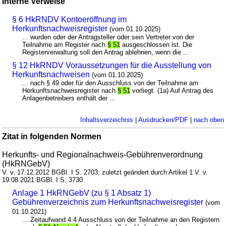
interne Verweise
§ 6 HkRNDV Kontoeröffnung im
Herkunftsnachweisregister
(vom 01.10.2025)
... wurden oder der Antragsteller oder sein Vertreter von der
Teilnahme am Register nach
§ 51
ausgeschlossen ist. Die
Registerverwaltung soll den Antrag ablehnen, wenn die ...
§ 12 HkRNDV Voraussetzungen für die Ausstellung von
Herkunftsnachweisen
(vom 01.10.2025)
... nach § 49 oder für den Ausschluss von der Teilnahme am
Herkunftsnachweisregister nach
§ 51
vorliegt. (1a) Auf Antrag des
Anlagenbetreibers enthält der ...
Inhaltsverzeichnis
|
Ausdrucken/PDF
|
nach oben
Zitat in folgenden Normen
Herkunfts- und Regionalnachweis-Gebührenverordnung
(HkRNGebV)
V. v. 17.12.2012 BGBl. I S. 2703; zuletzt geändert durch Artikel 1 V. v.
19.08.2021 BGBl. I S. 3730
Anlage 1 HkRNGebV (zu § 1 Absatz 1)
Gebührenverzeichnis zum Herkunftsnachweisregister
(vom
01.10.2021)
... Zeitaufwand 4.4 Ausschluss von der Teilnahme an den Registern