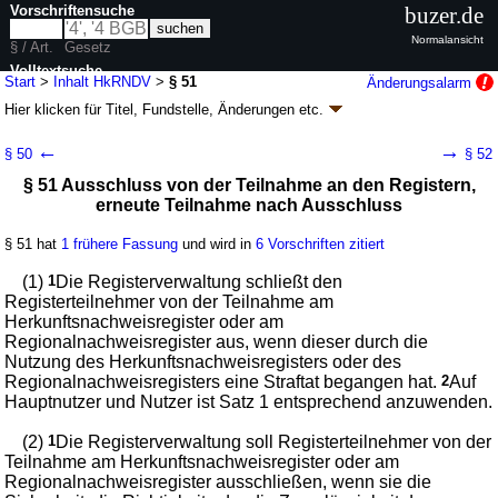
Vorschriftensuche
buzer.de
Normalansicht
§ / Art.
Gesetz
Volltextsuche
Start
>
Inhalt HkRNDV
>
§ 51
Änderungsalarm
Hier klicken für
Titel, Fundstelle, Änderungen
etc.
nur in HkRNDV
§ 51 - Herkunfts- und Regionalnachweis-
←
→
§ 50
§ 52
Durchführungsverordnung (HkRNDV)
§ 51 Ausschluss von der Teilnahme an den Registern,
Artikel 1 V. v. 08.11.2018
BGBl. I S. 1853
, 1854 (
Nr. 38
); zuletzt geändert
erneute Teilnahme nach Ausschluss
durch
Artikel 1
V. v. 06.08.2025
BGBl. 2025 I Nr. 186
Geltung ab 21.11.2018; FNA: 754-27-9
Energieversorgung
§ 51 hat
1 frühere Fassung
und wird in
6 Vorschriften zitiert
9 weitere Fassungen
|
wird in 18 Vorschriften zitiert
(1)
1
Die Registerverwaltung schließt den
Abschnitt 8 Sperrung und Schließung des Kontos,
Registerteilnehmer von der Teilnahme am
Ausschluss von der Teilnahme an den Registern
Herkunftsnachweisregister oder am
Regionalnachweisregister aus, wenn dieser durch die
Nutzung des Herkunftsnachweisregisters oder des
Regionalnachweisregisters eine Straftat begangen hat.
2
Auf
Hauptnutzer und Nutzer ist Satz 1 entsprechend anzuwenden.
(2)
1
Die Registerverwaltung soll Registerteilnehmer von der
Teilnahme am Herkunftsnachweisregister oder am
Regionalnachweisregister ausschließen, wenn sie die