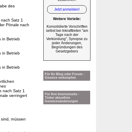
gabe des
Jetzt anmelden!
Weitere Vorteile:
 nach Satz 1
der Pönale nach
Konsolidierte Vorschriften
selbst bei Inkrafttreten "am
Tage nach der
 in Betrieb
Verkündung", Synopse zu
jeder Änderungen,
Begründungen des
Gesetzgebers
 in Betrieb
 in Betrieb
Für Ihr Blog oder Forum -
Gesetze verknüpfen
rtlichen
ines
e nach Satz 1
Für Ihre Internetseite -
nale verringert
Ticker aktuellste
Gesetzesänderungen
sind, müssen