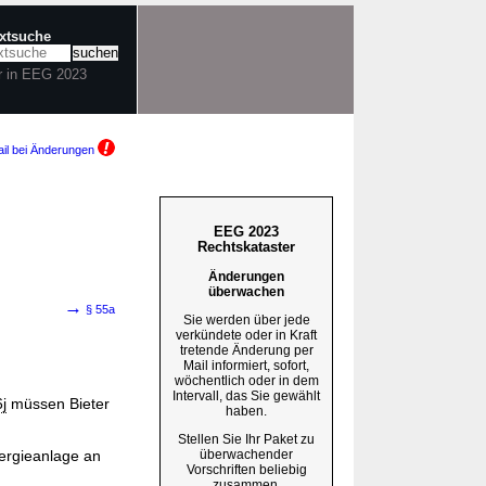
extsuche
r in EEG 2023
il bei Änderungen
EEG 2023
Rechtskataster
Änderungen
überwachen
→
§ 55a
Sie werden über jede
verkündete oder in Kraft
tretende Änderung per
Mail informiert, sofort,
wöchentlich oder in dem
Intervall, das Sie gewählt
j
müssen Bieter
haben.
Stellen Sie Ihr Paket zu
überwachender
ergieanlage an
Vorschriften beliebig
zusammen.