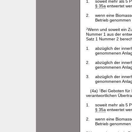
1.
soweit mehr als 5 
§ 35a
entwertet we
2.
wenn eine Biomasse
Betrieb genommen w
2
Wenn und soweit ein Z
Nummer 1 aus der entwer
Satz 1 Nummer 2 berech
1.
abzüglich der inne
genommenen Anlagenl
2.
abzüglich der inne
genommenen Anlagenl
3.
abzüglich der inne
genommenen Anlagenl
(4a)
1
Bei Geboten für 
verantwortlichen Übertra
1.
soweit mehr als 5 
§ 35a
entwertet we
2.
wenn eine Biomasse
Betrieb genommen w