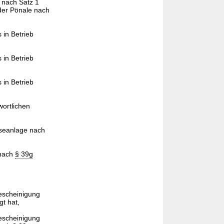
 nach Satz 1
der Pönale nach
 in Betrieb
 in Betrieb
 in Betrieb
ortlichen
sseanlage nach
 nach
§ 39g
Bescheinigung
t hat,
Bescheinigung