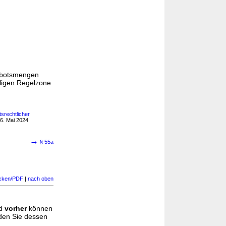
Gebotsmengen
iligen Regelzone
srechtlicher
6. Mai 2024
→
§ 55a
cken/PDF
|
nach oben
d
vorher
können
nden Sie dessen