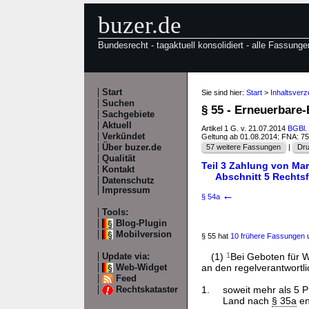
buzer.de
Bundesrecht - tagaktuell konsolidiert - alle Fassunge
Start
Sie sind hier:
Start
>
Inhaltsver
Suchen
§ 55 - Erneuerbare
Sachgebiete
Aktuell
Artikel 1 G. v. 21.07.2014
BGBl. 
Verkündet
Geltung ab 01.08.2014; FNA: 7
Über buzer.de
57 weitere Fassungen
|
Dru
Qualität
Teil 3 Zahlung von Ma
Kontakt
Abschnitt 5 Rechts
Datenschutz
Impressum
←
§ 54a
Tools:
Blog-Plugin
Mobilversion
§ 55 hat
10 frühere Fassungen
u
(1)
1
Bei Geboten für 
Update via:
an den regelverantwortli
Web-Widget
Feed
1.
soweit mehr als 5 
Rechtskataster
Land nach
§ 35a
en