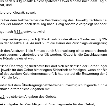
ers nach
§ 39g Absatz 4
nicht spätestens zwei Monate nach dem Tag 
hat, und
Euro pro Kilowatt, soweit
treiber dem Netzbetreiber die Bescheinigung des Umweltgutachters n
als vier Monate nach dem Tag nach
§ 39g Absatz 2
vorgelegt hat oder
nge nach
§ 35a
entwertet wird.
schlagsverlängerung nach
§ 36e Absatz 2 oder Absatz 3
oder nach
§ 39
sten der Absätze 1, 4, 4a und 5 um die Dauer der Zuschlagsverlängerun
ch den Absätzen 1 bis 5 muss durch Überweisung eines entsprechend
bertragungsnetzbetreibers erfüllt werden.
2
Dabei ist die Zuschlagsnu
ie Pönale geleistet wird.
tliche Übertragungsnetzbetreiber darf sich hinsichtlich der Forderung
 jeweils für das Gebot hinterlegten Sicherheit befriedigen, wenn der Bie
auf des zweiten Kalendermonats erfüllt hat, der auf die Entwertung de
 Pönale folgt.
ntur teilt dem Übertragungsnetzbetreiber unverzüglich folgende für di
nalen erforderliche Angaben mit:
z 2
registrierten Angaben des Gebots,
Bekanntgabe der Zuschläge und Zuschlagswerte für das Gebot,