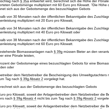
uschlag nach
§ 35a
entwertet wird, berechnet sich die Höhe der Pönale
teten Gebotsmenge multipliziert mit 60 Euro pro Kilowatt.
3
Die Höhe 
net sich aus der Gebotsmenge des bezuschlagten Gebots
rhalb von 30 Monaten nach der öffentlichen Bekanntgabe des Zuschlags
eistung multipliziert mit 20 Euro pro Kilowatt,
rhalb von 34 Monaten nach der öffentlichen Bekanntgabe des Zuschlags
eistung multipliziert mit 40 Euro pro Kilowatt oder
rhalb von 38 Monaten nach der öffentlichen Bekanntgabe des Zuschlags
eistung multipliziert mit 60 Euro pro Kilowatt.
 bestehende Biomasseanlagen nach
§ 39g
müssen Bieter an den verantw
r eine Pönale leisten,
Prozent der Gebotsmenge eines bezuschlagten Gebots für eine Bioma
rden oder
betreiber dem Netzbetreiber die Bescheinigung des Umweltgutachters
zum Tag nach
§ 39g Absatz 2
vorgelegt hat.
erechnet sich aus der Gebotsmenge des bezuschlagten Gebots
0 Euro pro Kilowatt, soweit der Anlagenbetreiber dem Netzbetreiber die 
ers nach
§ 39g Absatz 4
nicht bis zum Tag nach
§ 39g Absatz 2
vorgeleg
0 Euro pro Kilowatt, soweit der Anlagenbetreiber dem Netzbetreiber die 