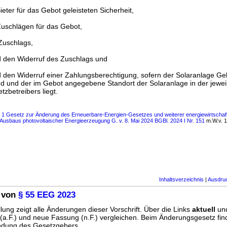
eter für das Gebot geleisteten Sicherheit,
uschlägen für das Gebot,
Zuschlags,
 den Widerruf des Zuschlags und
den Widerruf einer Zahlungsberechtigung, sofern der Solaranlage 
ind und der im Gebot angegebene Standort der Solaranlage in der jewe
zbetreibers liegt.
s 1 Gesetz zur Änderung des Erneuerbare-Energien-Gesetzes und weiterer energiewirtschaft
 Ausbaus photovoltaischer Energieerzeugung G. v. 8. Mai 2024 BGBl. 2024 I Nr. 151
m.W.v. 1
Inhaltsverzeichnis
|
Ausdru
 von
§ 55 EEG 2023
lung zeigt alle Änderungen dieser Vorschrift. Über die Links
aktuell
un
g (a.F.) und neue Fassung (n.F.) vergleichen. Beim Änderungsgesetz fi
ündung des Gesetzgebers.