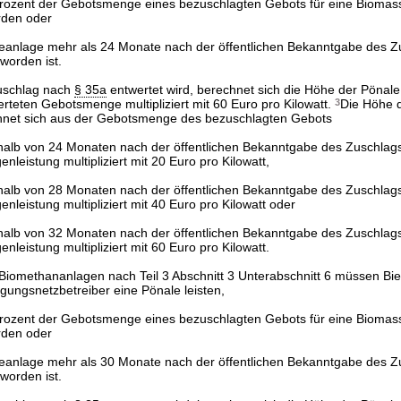
Prozent der Gebotsmenge eines bezuschlagten Gebots für eine Bioma
rden oder
anlage mehr als 24 Monate nach der öffentlichen Bekanntgabe des Zu
orden ist.
uschlag nach
§ 35a
entwertet wird, berechnet sich die Höhe der Pönale
teten Gebotsmenge multipliziert mit 60 Euro pro Kilowatt.
3
Die Höhe 
net sich aus der Gebotsmenge des bezuschlagten Gebots
rhalb von 24 Monaten nach der öffentlichen Bekanntgabe des Zuschlags
eistung multipliziert mit 20 Euro pro Kilowatt,
rhalb von 28 Monaten nach der öffentlichen Bekanntgabe des Zuschlags
eistung multipliziert mit 40 Euro pro Kilowatt oder
rhalb von 32 Monaten nach der öffentlichen Bekanntgabe des Zuschlags
eistung multipliziert mit 60 Euro pro Kilowatt.
Biomethananlagen nach Teil 3 Abschnitt 3 Unterabschnitt 6 müssen Bie
gungsnetzbetreiber eine Pönale leisten,
Prozent der Gebotsmenge eines bezuschlagten Gebots für eine Bioma
rden oder
anlage mehr als 30 Monate nach der öffentlichen Bekanntgabe des Zu
orden ist.