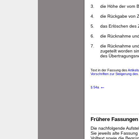
3.
die Höhe der vom Bi
4.
die Rückgabe von Z
5.
das Erlöschen des 
6.
die Rücknahme und
7.
die Rücknahme und 
zugeteilt worden s
des Übertragungsnet
Text in der Fassung des
Artikel
Vorschriften zur Steigerung des
←
§ 54a
Frühere Fassungen
Die nachfolgende Aufstel
Sie jeweils alte Fassun
Volltext sowie die Begr