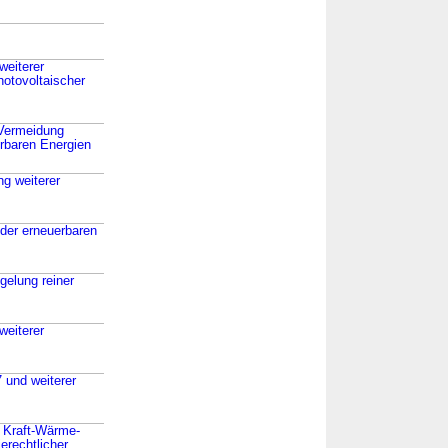
weiterer
hotovoltaischer
 Vermeidung
erbaren Energien
ng weiterer
der erneuerbaren
gelung reiner
weiterer
 und weiterer
 Kraft-Wärme-
erechtlicher