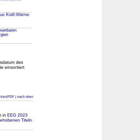
aus Kraft-Wärme-
euerbaren
rgien
gsdatum des
e einsortiert
cken/PDF
|
nach oben
n in
EEG 2023
ehobenen Titeln
.