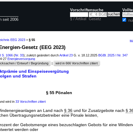
Vorschriftensuche
Vollt
§ / Artikel
Gesetz
n seit 2006
nu
zeichnis EEG 2023
>
§ 55
Ma
-Energien-Gesetz (EEG 2023)
I S. 1066
(
Nr. 33
); zuletzt geändert durch
Artikel 23
G. v. 18.12.2025
BGBl. 2025 I Nr. 347
54-27
Energieversorgung
cksachen / Entwurf / Begründung
|
wird in 666 Vorschriften zitiert
rktprämie und Einspeisevergütung
folgen und Strafen
§ 55 Pönalen
nd wird in
33 Vorschriften zitiert
Windenergieanlagen an Land nach
§ 36
und für Zusatzgebote nach
§ 36
chen Übertragungsnetzbetreiber eine Pönale leisten,
Prozent der Gebotsmenge eines bezuschlagten Gebots für eine Winden
twertet werden oder