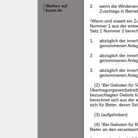
2.
wenn die Windenerg
Werben auf
buzer.de
Zuschlags in Betri
2
Wenn und soweit ein Z
Nummer 1 aus der entwer
Satz 1 Nummer 2 berech
1.
abzüglich der inne
genommenen Anlagenl
2.
abzüglich der inne
genommenen Anlagenl
3.
abzüglich der inne
genommenen Anlagenl
(2)
1
Bei Geboten für S
Übertragungsnetzbetreib
bezuschlagten Gebots f
berechnet sich aus der e
sich für Bieter, deren Si
(3) (aufgehoben)
(4)
1
Bei Geboten für 
Bieter an den verantwort