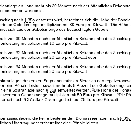
ieanlage an Land mehr als 30 Monate nach der öffentlichen Bekannt
eb genommen worden ist.
uschlag nach
§ 35a
entwertet wird, berechnet sich die Höhe der Pönale
teten Gebotsmenge multipliziert mit 30 Euro pro Kilowatt.
3
Die Höhe 
net sich aus der Gebotsmenge des bezuschlagten Gebots
rhalb von 30 Monaten nach der öffentlichen Bekanntgabe des Zuschlags
eistung multipliziert mit 10 Euro pro Kilowatt,
rhalb von 32 Monaten nach der öffentlichen Bekanntgabe des Zuschlags
eistung multipliziert mit 20 Euro pro Kilowatt oder
rhalb von 34 Monaten nach der öffentlichen Bekanntgabe des Zuschlags
eistung multipliziert mit 30 Euro pro Kilowatt.
olaranlagen des ersten Segments müssen Bieter an den regelverantwo
er eine Pönale leisten, soweit mehr als 5 Prozent der Gebotsmenge e
ür eine Solaranlage nach
§ 35a
entwertet werden.
2
Die Höhe der Pönal
ntwerteten Gebotsmenge multipliziert mit 50 Euro pro Kilowatt.
3
Die Pö
cherheit nach
§ 37a Satz 2
verringert ist, auf 25 Euro pro Kilowatt.
Biomasseanlagen, die keine bestehenden Biomasseanlagen nach
§ 39g
lichen Übertragungsnetzbetreiber eine Pönale leisten,