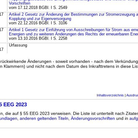
Vorschriften
vom 17.12.2018 BGBl. I S. 2549
17
Artikel 2 Gesetz zur Änderung der Bestimmungen zur Stromerzeugung 
Kopplung und zur Eigenversorgung
vom 22.12.2016 BGBl. I S. 3106
17
Artikel 1 Gesetz zur Einführung von Ausschreibungen für Strom aus ern
Energien und zu weiteren Änderungen des Rechts der erneuerbaren Ene
vom 13.10.2016 BGBl. I S. 2258
Urfassung
17
ss rückwirkende Änderungen - soweit vorhanden - nach dem Verkündun
n Klammern) und nicht nach dem Datum des Inkrafttretens in diese List
Inhaltsverzeichnis
|
Ausdru
55 EEG 2023
n, die auf § 55 EEG 2023 verweisen. Die Liste ist unterteilt nach Zitate
undlagen
,
anderen geltenden Titeln
,
Änderungsvorschriften
und in
aufg