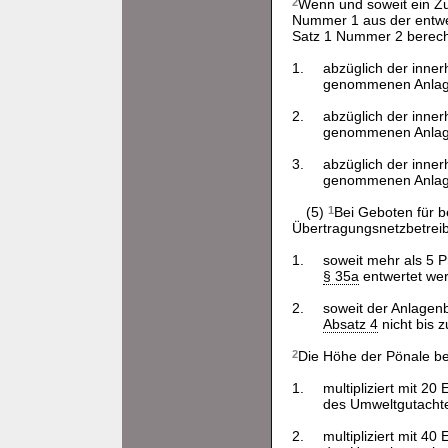
2
Wenn und soweit ein Z
Nummer 1 aus der entwer
Satz 1 Nummer 2 berech
1.
abzüglich der inne
genommenen Anlagenl
2.
abzüglich der inne
genommenen Anlagenl
3.
abzüglich der inne
genommenen Anlagenl
(5)
1
Bei Geboten für
Übertragungsnetzbetreibe
1.
soweit mehr als 5 
§ 35a
entwertet we
2.
soweit der Anlagen
Absatz 4
nicht bis 
2
Die Höhe der Pönale b
1.
multipliziert mit 2
des Umweltgutacht
2.
multipliziert mit 4