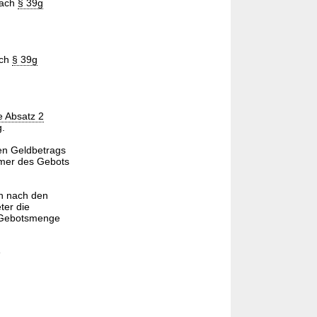
nach
§ 39g
ach
§ 39g
e Absatz 2
g.
en Geldbetrags
mmer des Gebots
en nach den
ter die
r Gebotsmenge
e