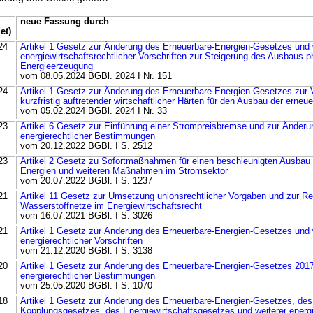
neue Fassung durch
et)
24
Artikel 1 Gesetz zur Änderung des Erneuerbare-Energien-Gesetzes und 
energiewirtschaftsrechtlicher Vorschriften zur Steigerung des Ausbaus p
Energieerzeugung
vom 08.05.2024 BGBl. 2024 I Nr. 151
24
Artikel 1 Gesetz zur Änderung des Erneuerbare-Energien-Gesetzes zur
kurzfristig auftretender wirtschaftlicher Härten für den Ausbau der erneu
vom 05.02.2024 BGBl. 2024 I Nr. 33
23
Artikel 6 Gesetz zur Einführung einer Strompreisbremse und zur Änderu
energierechtlicher Bestimmungen
vom 20.12.2022 BGBl. I S. 2512
23
Artikel 2 Gesetz zu Sofortmaßnahmen für einen beschleunigten Ausbau 
Energien und weiteren Maßnahmen im Stromsektor
vom 20.07.2022 BGBl. I S. 1237
21
Artikel 11 Gesetz zur Umsetzung unionsrechtlicher Vorgaben und zur Re
Wasserstoffnetze im Energiewirtschaftsrecht
vom 16.07.2021 BGBl. I S. 3026
21
Artikel 1 Gesetz zur Änderung des Erneuerbare-Energien-Gesetzes und 
energierechtlicher Vorschriften
vom 21.12.2020 BGBl. I S. 3138
20
Artikel 1 Gesetz zur Änderung des Erneuerbare-Energien-Gesetzes 2017
energierechtlicher Bestimmungen
vom 25.05.2020 BGBl. I S. 1070
18
Artikel 1 Gesetz zur Änderung des Erneuerbare-Energien-Gesetzes, des
Kopplungsgesetzes, des Energiewirtschaftsgesetzes und weiterer energi