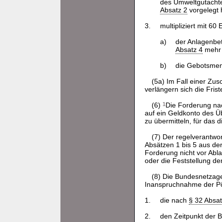
des Umweltgutacht
Absatz 2
vorgelegt 
3.
multipliziert mit 60 
a)
der Anlagenbe
Absatz 4
mehr 
b)
die Gebotsme
(5a) Im Fall einer Zu
verlängern sich die Fri
(6)
1
Die Forderung na
auf ein Geldkonto des Ü
zu übermitteln, für das d
(7) Der regelverantwor
Absätzen 1 bis 5 aus der
Forderung nicht vor Abl
oder die Feststellung der
(8) Die Bundesnetzage
Inanspruchnahme der Pö
1.
die nach
§ 32 Absat
2.
den Zeitpunkt der 