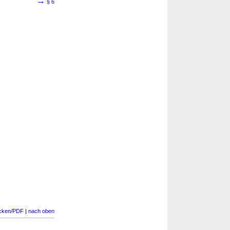
→
§ 6
cken/PDF
|
nach oben