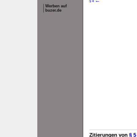
←
§ 4
Werben auf
buzer.de
Zitierungen von
§ 