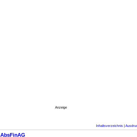
Anzeige
Inhaltsverzeichnis
|
Ausdru
5 AbsFinAG