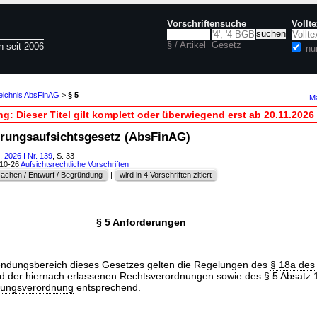
Vorschriftensuche
Vollt
§ / Artikel
Gesetz
n seit 2006
nu
zeichnis AbsFinAG
>
§ 5
Ma
g: Dieser Titel gilt komplett oder überwiegend erst ab 20.11.2026
ierungsaufsichtsgesetz (AbsFinAG)
 2026 I Nr. 139
, S. 33
610-26
Aufsichtsrechtliche Vorschriften
achen / Entwurf / Begründung
|
wird in 4 Vorschriften zitiert
§ 5 Anforderungen
endungsbereich dieses Gesetzes gelten die Regelungen des
§ 18a des
d der hiernach erlassenen Rechtsverordnungen sowie des
§ 5 Absatz
ütungsverordnung
entsprechend.