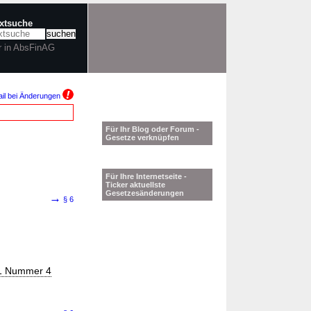
extsuche
r in AbsFinAG
il bei Änderungen
Für Ihr Blog oder Forum -
Gesetze verknüpfen
Für Ihre Internetseite -
Ticker aktuellste
Gesetzesänderungen
→
§ 6
 1 Nummer 4