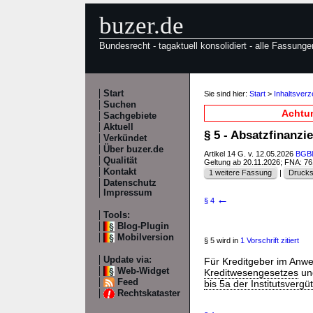
buzer.de
Bundesrecht - tagaktuell konsolidiert - alle Fassunge
Start
Sie sind hier:
Start
>
Inhaltsver
Suchen
Achtun
Sachgebiete
Aktuell
§ 5 - Absatzfinanz
Verkündet
Über buzer.de
Artikel 14 G. v. 12.05.2026
BGBl.
Qualität
Geltung ab 20.11.2026; FNA: 7
Kontakt
1 weitere Fassung
|
Drucks
Datenschutz
Impressum
←
§ 4
Tools:
Blog-Plugin
Mobilversion
§ 5 wird in
1 Vorschrift zitiert
Update via:
Für Kreditgeber im Anw
Web-Widget
Kreditwesengesetzes
un
Feed
bis 5a der Institutsverg
Rechtskataster