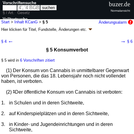
Vorschriftensuche
buzer.de
Normalansicht
§ / Art.
Gesetz
Volltextsuche
Start
>
Inhalt KCanG
>
§ 5
Änderungsalarm
Hier klicken für
Titel, Fundstelle, Änderungen
etc.
nur in KCanG
§ 5 - Konsumcannabisgesetz (KCanG)
←
→
§ 4
§ 6
Artikel 1 G. v. 27.03.2024
BGBl. 2024 I Nr. 109
, S. 2
§ 5 Konsumverbot
Geltung ab 01.04.2024, abweichend siehe
Artikel 15
; FNA: 2121-6-29
Apotheken- und Arzneimittelwesen, Gifte
§ 5 wird in
6 Vorschriften zitiert
4 weitere Fassungen
|
Drucksachen / Entwurf / Begründung
|
wird in 30 Vorschriften zitiert
(1) Der Konsum von Cannabis in unmittelbarer Gegenwart
Kapitel 2 Gesundheitsschutz, Kinder- und Jugendschutz,
von Personen, die das 18. Lebensjahr noch nicht vollendet
Prävention
haben, ist verboten.
(2)
1
Der öffentliche Konsum von Cannabis ist verboten:
1.
in Schulen und in deren Sichtweite,
2.
auf Kinderspielplätzen und in deren Sichtweite,
3.
in Kinder- und Jugendeinrichtungen und in deren
Sichtweite,