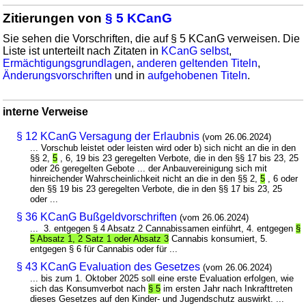
Zitierungen von
§ 5 KCanG
Sie sehen die Vorschriften, die auf § 5 KCanG verweisen. Die
Liste ist unterteilt nach Zitaten in
KCanG selbst
,
Ermächtigungsgrundlagen
,
anderen geltenden Titeln
,
Änderungsvorschriften
und in
aufgehobenen Titeln
.
interne Verweise
§ 12 KCanG Versagung der Erlaubnis
(vom 26.06.2024)
... Vorschub leistet oder leisten wird oder b) sich nicht an die in den
§§ 2,
5
, 6, 19 bis 23 geregelten Verbote, die in den §§ 17 bis 23, 25
oder 26 geregelten Gebote ... der Anbauvereinigung sich mit
hinreichender Wahrscheinlichkeit nicht an die in den §§ 2,
5
, 6 oder
den §§ 19 bis 23 geregelten Verbote, die in den §§ 17 bis 23, 25
oder ...
§ 36 KCanG Bußgeldvorschriften
(vom 26.06.2024)
... 3. entgegen § 4 Absatz 2 Cannabissamen einführt, 4. entgegen
§
5 Absatz 1, 2 Satz 1 oder Absatz 3
Cannabis konsumiert, 5.
entgegen § 6 für Cannabis oder für ...
§ 43 KCanG Evaluation des Gesetzes
(vom 26.06.2024)
... bis zum 1. Oktober 2025 soll eine erste Evaluation erfolgen, wie
sich das Konsumverbot nach
§ 5
im ersten Jahr nach Inkrafttreten
dieses Gesetzes auf den Kinder- und Jugendschutz auswirkt. ...