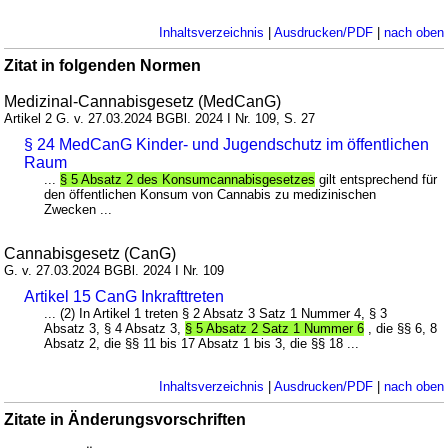
Inhaltsverzeichnis
|
Ausdrucken/PDF
|
nach oben
Zitat in folgenden Normen
Medizinal-Cannabisgesetz (MedCanG)
Artikel 2 G. v. 27.03.2024 BGBl. 2024 I Nr. 109, S. 27
§ 24 MedCanG Kinder- und Jugendschutz im öffentlichen
Raum
...
§ 5 Absatz 2 des Konsumcannabisgesetzes
gilt entsprechend für
den öffentlichen Konsum von Cannabis zu medizinischen
Zwecken ...
Cannabisgesetz (CanG)
G. v. 27.03.2024 BGBl. 2024 I Nr. 109
Artikel 15 CanG Inkrafttreten
... (2) In Artikel 1 treten § 2 Absatz 3 Satz 1 Nummer 4, § 3
Absatz 3, § 4 Absatz 3,
§ 5 Absatz 2 Satz 1 Nummer 6
, die §§ 6, 8
Absatz 2, die §§ 11 bis 17 Absatz 1 bis 3, die §§ 18 ...
Inhaltsverzeichnis
|
Ausdrucken/PDF
|
nach oben
Zitate in Änderungsvorschriften