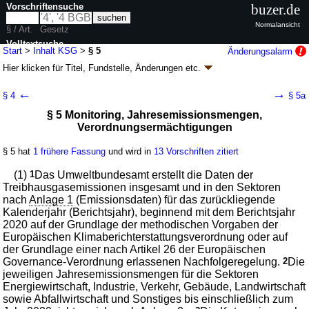
Vorschriftensuche
buzer.de
Normalansicht
§ / Art.
Gesetz
Volltextsuche
Start
>
Inhalt KSG
>
§ 5
Änderungsalarm
Hier klicken für
Titel, Fundstelle, Änderungen
etc.
nur in KSG
§ 5 - Bundes-Klimaschutzgesetz (KSG)
←
→
§ 4
§ 5a
Artikel 1 G. v. 12.12.2019
BGBl. I S. 2513
(
Nr. 48
); zuletzt geändert durch
§ 5 Monitoring, Jahresemissionsmengen,
Artikel 1
G. v. 15.07.2024
BGBl. 2024 I Nr. 235
Verordnungsermächtigungen
Geltung ab 18.12.2019; FNA: 2129-64
Umweltschutz
4 weitere Fassungen
|
Drucksachen / Entwurf / Begründung
|
§ 5 hat
1 frühere Fassung
und wird in
13 Vorschriften zitiert
wird in 43 Vorschriften zitiert
Abschnitt 2 Klimaschutzziele und
(1)
1
Das Umweltbundesamt erstellt die Daten der
Jahresemissionsmengen
Treibhausgasemissionen insgesamt und in den Sektoren
nach
Anlage 1
(Emissionsdaten) für das zurückliegende
Kalenderjahr (Berichtsjahr), beginnend mit dem Berichtsjahr
2020 auf der Grundlage der methodischen Vorgaben der
Europäischen Klimaberichterstattungsverordnung oder auf
der Grundlage einer nach Artikel 26 der Europäischen
Governance-Verordnung erlassenen Nachfolgeregelung.
2
Die
jeweiligen Jahresemissionsmengen für die Sektoren
Energiewirtschaft, Industrie, Verkehr, Gebäude, Landwirtschaft
sowie Abfallwirtschaft und Sonstiges bis einschließlich zum