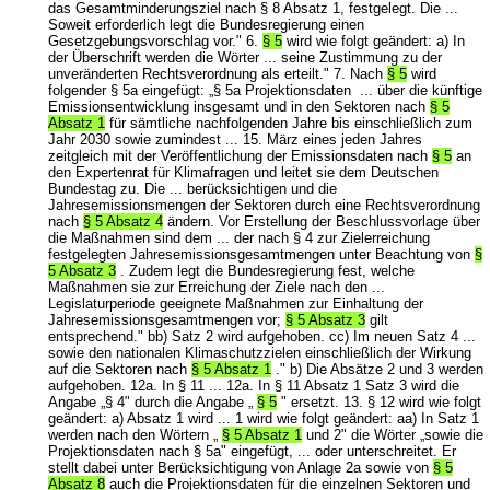
das Gesamtminderungsziel nach § 8 Absatz 1, festgelegt. Die ...
Soweit erforderlich legt die Bundesregierung einen
Gesetzgebungsvorschlag vor." 6.
§ 5
wird wie folgt geändert: a) In
der Überschrift werden die Wörter ... seine Zustimmung zu der
unveränderten Rechtsverordnung als erteilt." 7. Nach
§ 5
wird
folgender § 5a eingefügt: „§ 5a Projektionsdaten ... über die künftige
Emissionsentwicklung insgesamt und in den Sektoren nach
§ 5
Absatz 1
für sämtliche nachfolgenden Jahre bis einschließlich zum
Jahr 2030 sowie zumindest ... 15. März eines jeden Jahres
zeitgleich mit der Veröffentlichung der Emissionsdaten nach
§ 5
an
den Expertenrat für Klimafragen und leitet sie dem Deutschen
Bundestag zu. Die ... berücksichtigen und die
Jahresemissionsmengen der Sektoren durch eine Rechtsverordnung
nach
§ 5 Absatz 4
ändern. Vor Erstellung der Beschlussvorlage über
die Maßnahmen sind dem ... der nach § 4 zur Zielerreichung
festgelegten Jahresemissionsgesamtmengen unter Beachtung von
§
5 Absatz 3
. Zudem legt die Bundesregierung fest, welche
Maßnahmen sie zur Erreichung der Ziele nach den ...
Legislaturperiode geeignete Maßnahmen zur Einhaltung der
Jahresemissionsgesamtmengen vor;
§ 5 Absatz 3
gilt
entsprechend." bb) Satz 2 wird aufgehoben. cc) Im neuen Satz 4 ...
sowie den nationalen Klimaschutzzielen einschließlich der Wirkung
auf die Sektoren nach
§ 5 Absatz 1
." b) Die Absätze 2 und 3 werden
aufgehoben. 12a. In § 11 ... 12a. In § 11 Absatz 1 Satz 3 wird die
Angabe „§ 4" durch die Angabe „
§ 5
" ersetzt. 13. § 12 wird wie folgt
geändert: a) Absatz 1 wird ... 1 wird wie folgt geändert: aa) In Satz 1
werden nach den Wörtern „
§ 5 Absatz 1
und 2" die Wörter „sowie die
Projektionsdaten nach § 5a" eingefügt, ... oder unterschreitet. Er
stellt dabei unter Berücksichtigung von Anlage 2a sowie von
§ 5
Absatz 8
auch die Projektionsdaten für die einzelnen Sektoren und