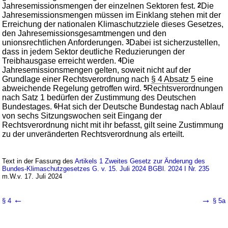
Jahresemissionsmengen der einzelnen Sektoren fest.
2
Die
Jahresemissionsmengen müssen im Einklang stehen mit der
Erreichung der nationalen Klimaschutzziele dieses Gesetzes,
den Jahresemissionsgesamtmengen und den
unionsrechtlichen Anforderungen.
3
Dabei ist sicherzustellen,
dass in jedem Sektor deutliche Reduzierungen der
Treibhausgase erreicht werden.
4
Die
Jahresemissionsmengen gelten, soweit nicht auf der
Grundlage einer Rechtsverordnung nach
§ 4 Absatz 5
eine
abweichende Regelung getroffen wird.
5
Rechtsverordnungen
nach Satz 1 bedürfen der Zustimmung des Deutschen
Bundestages.
6
Hat sich der Deutsche Bundestag nach Ablauf
von sechs Sitzungswochen seit Eingang der
Rechtsverordnung nicht mit ihr befasst, gilt seine Zustimmung
zu der unveränderten Rechtsverordnung als erteilt.
Text in der Fassung des
Artikels 1 Zweites Gesetz zur Änderung des
Bundes-Klimaschutzgesetzes G. v. 15. Juli 2024 BGBl. 2024 I Nr. 235
m.W.v. 17. Juli 2024
←
→
§ 4
§ 5a