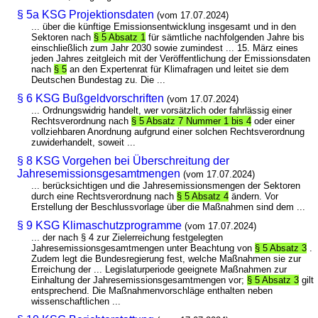
§ 5a KSG Projektionsdaten
(vom 17.07.2024)
... über die künftige Emissionsentwicklung insgesamt und in den
Sektoren nach
§ 5 Absatz 1
für sämtliche nachfolgenden Jahre bis
einschließlich zum Jahr 2030 sowie zumindest ... 15. März eines
jeden Jahres zeitgleich mit der Veröffentlichung der Emissionsdaten
nach
§ 5
an den Expertenrat für Klimafragen und leitet sie dem
Deutschen Bundestag zu. Die ...
§ 6 KSG Bußgeldvorschriften
(vom 17.07.2024)
... Ordnungswidrig handelt, wer vorsätzlich oder fahrlässig einer
Rechtsverordnung nach
§ 5 Absatz 7 Nummer 1 bis 4
oder einer
vollziehbaren Anordnung aufgrund einer solchen Rechtsverordnung
zuwiderhandelt, soweit ...
§ 8 KSG Vorgehen bei Überschreitung der
Jahresemissionsgesamtmengen
(vom 17.07.2024)
... berücksichtigen und die Jahresemissionsmengen der Sektoren
durch eine Rechtsverordnung nach
§ 5 Absatz 4
ändern. Vor
Erstellung der Beschlussvorlage über die Maßnahmen sind dem ...
§ 9 KSG Klimaschutzprogramme
(vom 17.07.2024)
... der nach § 4 zur Zielerreichung festgelegten
Jahresemissionsgesamtmengen unter Beachtung von
§ 5 Absatz 3
.
Zudem legt die Bundesregierung fest, welche Maßnahmen sie zur
Erreichung der ... Legislaturperiode geeignete Maßnahmen zur
Einhaltung der Jahresemissionsgesamtmengen vor;
§ 5 Absatz 3
gilt
entsprechend. Die Maßnahmenvorschläge enthalten neben
wissenschaftlichen ...