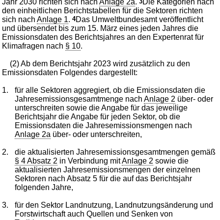
Jahr 2030 richten sich nach
Anlage 2a
.
3
Die Kategorien nach
den einheitlichen Berichtstabellen für die Sektoren richten
sich nach
Anlage 1
.
4
Das Umweltbundesamt veröffentlicht
und übersendet bis zum 15. März eines jeden Jahres die
Emissionsdaten des Berichtsjahres an den Expertenrat für
Klimafragen nach
§ 10
.
(2) Ab dem Berichtsjahr 2023 wird zusätzlich zu den
Emissionsdaten Folgendes dargestellt:
1.
für alle Sektoren aggregiert, ob die Emissionsdaten die
Jahresemissionsgesamtmenge nach
Anlage 2
über- oder
unterschreiten sowie die Angabe für das jeweilige
Berichtsjahr die Angabe für jeden Sektor, ob die
Emissionsdaten die Jahresemissionsmengen nach
Anlage 2a
über- oder unterschreiten,
2.
die aktualisierten Jahresemissionsgesamtmengen gemäß
§ 4 Absatz 2
in Verbindung mit
Anlage 2
sowie die
aktualisierten Jahresemissionsmengen der einzelnen
Sektoren nach Absatz 5 für die auf das Berichtsjahr
folgenden Jahre,
3.
für den Sektor Landnutzung, Landnutzungsänderung und
Forstwirtschaft auch Quellen und Senken von