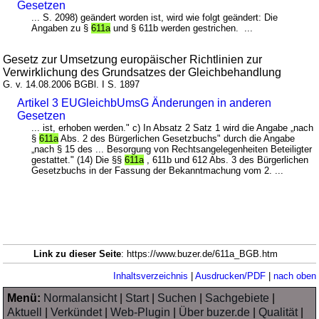
Gesetzen
... S. 2098) geändert worden ist, wird wie folgt geändert: Die
Angaben zu §
611a
und § 611b werden gestrichen. ...
Gesetz zur Umsetzung europäischer Richtlinien zur
Verwirklichung des Grundsatzes der Gleichbehandlung
G. v. 14.08.2006 BGBl. I S. 1897
Artikel 3 EUGleichbUmsG Änderungen in anderen
Gesetzen
... ist, erhoben werden." c) In Absatz 2 Satz 1 wird die Angabe „nach
§
611a
Abs. 2 des Bürgerlichen Gesetzbuchs" durch die Angabe
„nach § 15 des ... Besorgung von Rechtsangelegenheiten Beteiligter
gestattet." (14) Die §§
611a
, 611b und 612 Abs. 3 des Bürgerlichen
Gesetzbuchs in der Fassung der Bekanntmachung vom 2. ...
Link zu dieser Seite
: https://www.buzer.de/611a_BGB.htm
Inhaltsverzeichnis
|
Ausdrucken/PDF
|
nach oben
Menü:
Normalansicht
|
Start
|
Suchen
|
Sachgebiete
|
Aktuell
|
Verkündet
|
Web-Plugin
|
Über buzer.de
|
Qualität
|