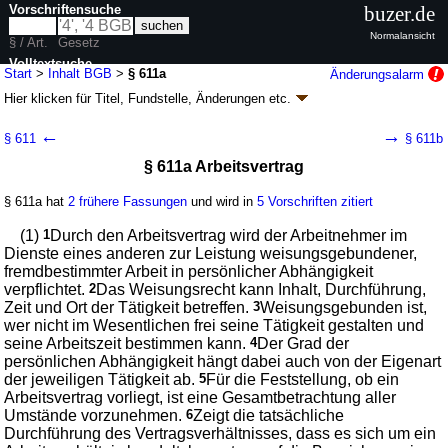
Vorschriftensuche
buzer.de
Normalansicht
§ / Art.
Gesetz
Volltextsuche
Start
>
Inhalt BGB
>
§ 611a
Änderungsalarm
Hier klicken für
Titel, Fundstelle, Änderungen
etc.
nur in BGB
§ 611a - Bürgerliches Gesetzbuch (BGB)
←
→
§ 611
§ 611b
neugefasst durch B. v. 02.01.2002
BGBl. I S. 42
, 2909; 2003, 738; zuletzt
§ 611a Arbeitsvertrag
geändert durch
Artikel 6
G. v. 23.07.2026
BGBl. 2026 I Nr. 226
Geltung ab 01.01.1964; FNA: 400-2
Bürgerliches Gesetzbuch,
Einführungsgesetz und zugehörige Gesetze
§ 611a hat
2 frühere Fassungen
und wird in
5 Vorschriften zitiert
180 weitere Fassungen
|
wird in 2387 Vorschriften zitiert
(1)
1
Durch den Arbeitsvertrag wird der Arbeitnehmer im
Buch 2 Recht der Schuldverhältnisse
Dienste eines anderen zur Leistung weisungsgebundener,
Abschnitt 8 Einzelne Schuldverhältnisse
fremdbestimmter Arbeit in persönlicher Abhängigkeit
Titel 8 Dienstvertrag und ähnliche Verträge
verpflichtet.
2
Das Weisungsrecht kann Inhalt, Durchführung,
Untertitel 1 Dienstvertrag *)
Zeit und Ort der Tätigkeit betreffen.
3
Weisungsgebunden ist,
wer nicht im Wesentlichen frei seine Tätigkeit gestalten und
seine Arbeitszeit bestimmen kann.
4
Der Grad der
persönlichen Abhängigkeit hängt dabei auch von der Eigenart
der jeweiligen Tätigkeit ab.
5
Für die Feststellung, ob ein
Arbeitsvertrag vorliegt, ist eine Gesamtbetrachtung aller
Umstände vorzunehmen.
6
Zeigt die tatsächliche
Durchführung des Vertragsverhältnisses, dass es sich um ein