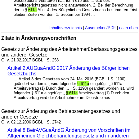
Gesetzbuchs verstoßen hat, ist § 61b des ... 61b des
Arbeitsgerichtsgesetzes nicht anzuwenden. 2. Bei der Berechnung
der in §
611a
Abs. 4 des Bürgerlichen Gesetzbuchs bestimmten Frist
bleiben Zeiten vor dem 1. September 1994 ...
Inhaltsverzeichnis
|
Ausdrucken/PDF
|
nach oben
Zitate in Änderungsvorschriften
Gesetz zur Änderung des Arbeitnehmerüberlassungsgesetzes
und anderer Gesetze
G. v. 21.02.2017 BGBl. I S. 258
Artikel 2 AÜGuaÄndG 2017 Änderung des Bürgerlichen
Gesetzbuchs
... Artikel 3 des Gesetzes vom 24. Mai 2016 (BGBl. I S. 1190)
geändert worden ist, wird folgender
§ 611a
eingefügt: „§ 611a
Arbeitsvertrag (1) Durch den ... I S. 1190) geändert worden ist, wird
folgender § 611a eingefügt: „
§ 611a
Arbeitsvertrag (1) Durch den
Arbeitsvertrag wird der Arbeitnehmer im Dienste eines ...
Gesetz zur Änderung des Betriebsrentengesetzes und
anderer Gesetze
G. v. 02.12.2006 BGBl. I S. 2742
Artikel 8 BetrAVGuaÄndG Änderung von Vorschriften im
Allgemeinen Gleichbehandlungsgesetz und in anderen