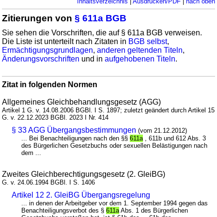
Inhaltsverzeichnis
|
Ausdrucken/PDF
|
nach oben
Zitierungen von
§ 611a BGB
Sie sehen die Vorschriften, die auf § 611a BGB verweisen.
Die Liste ist unterteilt nach Zitaten in
BGB selbst
,
Ermächtigungsgrundlagen
,
anderen geltenden Titeln
,
Änderungsvorschriften
und in
aufgehobenen Titeln
.
Zitat in folgenden Normen
Allgemeines Gleichbehandlungsgesetz (AGG)
Artikel 1 G. v. 14.08.2006 BGBl. I S. 1897; zuletzt geändert durch Artikel 15
G. v. 22.12.2023 BGBl. 2023 I Nr. 414
§ 33 AGG Übergangsbestimmungen
(vom 21.12.2012)
... Bei Benachteiligungen nach den §§
611a
, 611b und 612 Abs. 3
des Bürgerlichen Gesetzbuchs oder sexuellen Belästigungen nach
dem ...
Zweites Gleichberechtigungsgesetz (2. GleiBG)
G. v. 24.06.1994 BGBl. I S. 1406
Artikel 12 2. GleiBG Übergangsregelung
... in denen der Arbeitgeber vor dem 1. September 1994 gegen das
Benachteiligungsverbot des §
611a
Abs. 1 des Bürgerlichen